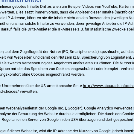
lineangebotes Inhalte Dritter, wie zum Beispiel Videos von YouTube, Karten
erden. Dies setzt immer voraus, dass die Anbieter dieser Inhalte (nachfolgend 
e IP-Adresse, könnten sie die Inhalte nicht an den Browser des jeweiligen Nut
emühen uns nur solche Inhalte zu verwenden, deren jeweilige Anbieter die IP-Adr
arauf, falls die Dritt-Anbieter die IP-Adresse z.B. für statistische Zwecke spei
hen, auf dem Zugriffsgerät der Nutzer (PC, Smartphone o.ä.) spezifische, auf d
keit von Webseiten und damit den Nutzern (z.B. Speicherung von Logindaten). 
 sie zwecks Verbesserung des Angebotes analysieren zu können. Die Nutzer kö
tion mit der das Speichern von Cookies eingeschränkt oder komplett verhinder
ungskomfort ohne Cookies eingeschränkt werden.
on Unternehmen über die US-amerikanische Seite
http://www.aboutads.info/ch
ad-choices/
verwalten.
en Webanalysedienst der Google Inc. („Google“). Google Analytics verwendet s
Analyse der Benutzung der Website durch sie ermöglichen. Die durch den Cooki
r Regel an einen Server von Google in den USA übertragen und dort gespeichert
ng auf dieser Webseite, wird die IP-Adresse der Nutzer von Google jedoch inne