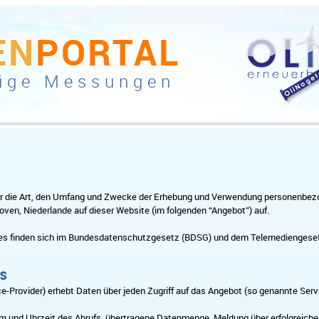
EN
PORTAL
ige Messungen
g
er die Art, den Umfang und Zwecke der Erhebung und Verwendung personenbez
oven, Niederlande auf dieser Website (im folgenden “Angebot”) auf.
zes finden sich im Bundesdatenschutzgesetz (BDSG) und dem Telemediengese
es
Provider) erhebt Daten über jeden Zugriff auf das Angebot (so genannte Server
 und Uhrzeit des Abrufs, übertragene Datenmenge, Meldung über erfolgreichen