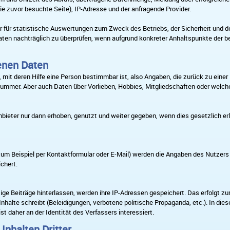
e zuvor besuchte Seite), IP-Adresse und der anfragende Provider.
ur für statistische Auswertungen zum Zweck des Betriebs, der Sicherheit und 
ldaten nachträglich zu überprüfen, wenn aufgrund konkreter Anhaltspunkte der b
enen Daten
mit deren Hilfe eine Person bestimmbar ist, also Angaben, die zurück zu eine
nnummer. Aber auch Daten über Vorlieben, Hobbies, Mitgliedschaften oder we
ter nur dann erhoben, genutzt und weiter gegeben, wenn dies gesetzlich erla
um Beispiel per Kontaktformular oder E-Mail) werden die Angaben des Nutzers
chert.
 Beiträge hinterlassen, werden ihre IP-Adressen gespeichert. Das erfolgt zur 
alte schreibt (Beleidigungen, verbotene politische Propaganda, etc.). In diese
t daher an der Identität des Verfassers interessiert.
Inhalten Dritter