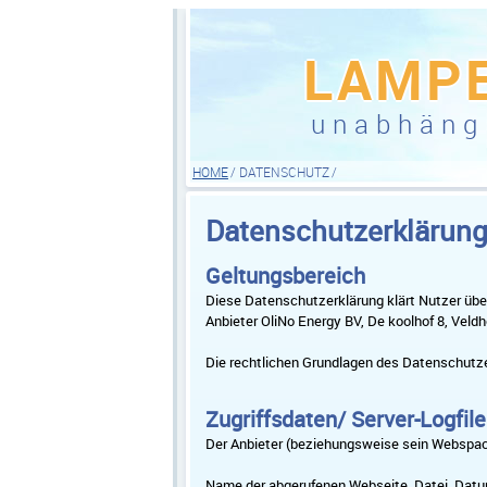
LAMP
unabhäng
HOME
DATENSCHUTZ
Datenschutzerklärun
Geltungsbereich
Diese Datenschutzerklärung klärt Nutzer üb
Anbieter OliNo Energy BV, De koolhof 8, Veldh
Die rechtlichen Grundlagen des Datenschut
Zugriffsdaten/ Server-Logfil
Der Anbieter (beziehungsweise sein Webspace-
Name der abgerufenen Webseite, Datei, Datum