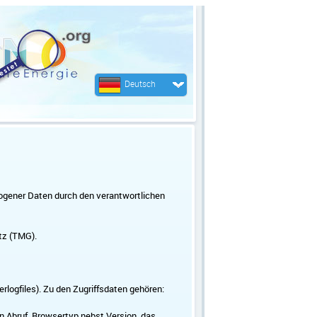
Deutsch
ogener Daten durch den verantwortlichen
tz (TMG).
logfiles). Zu den Zugriffsdaten gehören:
 Abruf, Browsertyp nebst Version, das