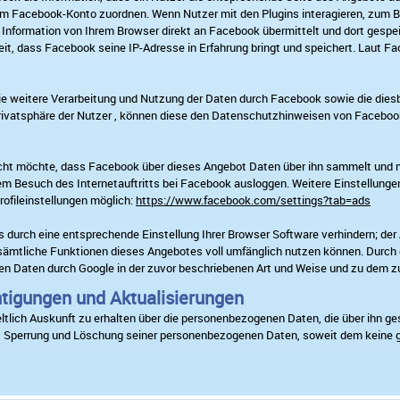
 Facebook-Konto zuordnen. Wenn Nutzer mit den Plugins interagieren, zum Bei
formation von Ihrem Browser direkt an Facebook übermittelt und dort gespeich
it, dass Facebook seine IP-Adresse in Erfahrung bringt und speichert. Laut Fa
 weitere Verarbeitung und Nutzung der Daten durch Facebook sowie die dies
rivatsphäre der Nutzer , können diese den Datenschutzhinweisen von Facebo
icht möchte, dass Facebook über dieses Angebot Daten über ihn sammelt und 
dem Besuch des Internetauftritts bei Facebook ausloggen. Weitere Einstellung
ofileinstellungen möglich:
https://www.facebook.com/settings?tab=ads
s durch eine entsprechende Einstellung Ihrer Browser Software verhindern; der 
 sämtliche Funktionen dieses Angebotes voll umfänglich nutzen können. Durch 
enen Daten durch Google in der zuvor beschriebenen Art und Weise und zu dem
htigungen und Aktualisierungen
ltlich Auskunft zu erhalten über die personenbezogenen Daten, die über ihn ge
n, Sperrung und Löschung seiner personenbezogenen Daten, soweit dem keine 