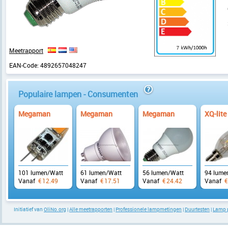
Meetrapport
EAN-Code:
4892657048247
Populaire lampen - Consumenten
info
Megaman
Megaman
Megaman
XQ-lite
101 lumen/Watt
61 lumen/Watt
56 lumen/Watt
94 lume
Vanaf
€
12.49
Vanaf
€
17.51
Vanaf
€
24.42
Vanaf
€
Initiatief van
OliNo.org
|
Alle meetrapporten
|
Professionele lampmetingen
|
Duurtesten
|
Lamp 