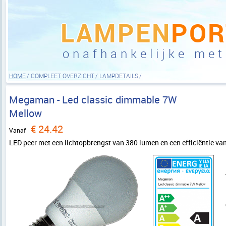
LAMPEN
POR
onafhankelijke met
HOME
COMPLEET OVERZICHT
LAMPDETAILS
Megaman
-
Led classic dimmable 7W
Mellow
€
24.42
Vanaf
LED peer met een lichtopbrengst van 380 lumen en een efficiëntie v