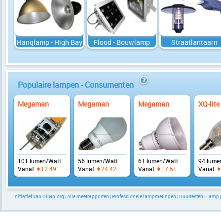
Hanglamp - High Bay
Flood - Bouwlamp
Straatlantaarn
Populaire lampen - Consumenten
info
Megaman
Megaman
Megaman
XQ-lite
101 lumen/Watt
56 lumen/Watt
61 lumen/Watt
94 lume
Vanaf
€
12.49
Vanaf
€
24.42
Vanaf
€
17.51
Vanaf
€
Initiatief van
OliNo.org
|
Alle meetrapporten
|
Professionele lampmetingen
|
Duurtesten
|
Lamp 