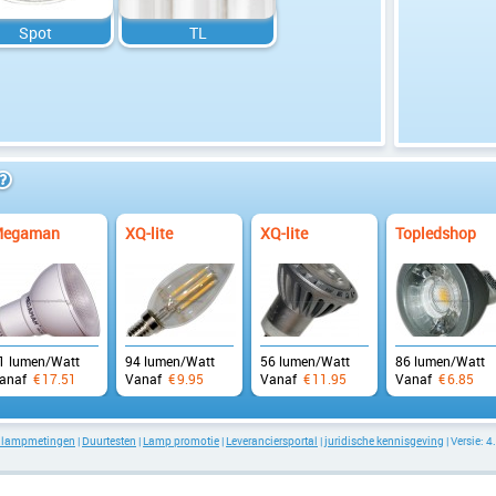
Spot
TL
info
egaman
XQ-lite
XQ-lite
Topledshop
1 lumen/Watt
94 lumen/Watt
56 lumen/Watt
86 lumen/Watt
anaf
€
17.51
Vanaf
€
9.95
Vanaf
€
11.95
Vanaf
€
6.85
e lampmetingen
|
Duurtesten
|
Lamp promotie
|
Leveranciersportal
|
juridische kennisgeving
| Versie: 4