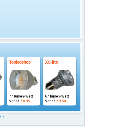
Topledshop
XQ-lite
77 lumen/Watt
67 lumen/Watt
Vanaf
€
8.95
Vanaf
€
9.50
.1.6