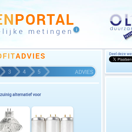
EN
PORTAL
lijke metingen
OFIT
ADVIES
Deel deze web
3
4
5
ADVIES
 zuinig alternatief voor