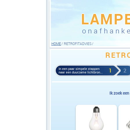
LAMP
onafhanke
HOME
RETROFITADVIES
RETR
In een paar simpele stappen
1
2
naar een duurzame lichtbron...
Ik zoek een