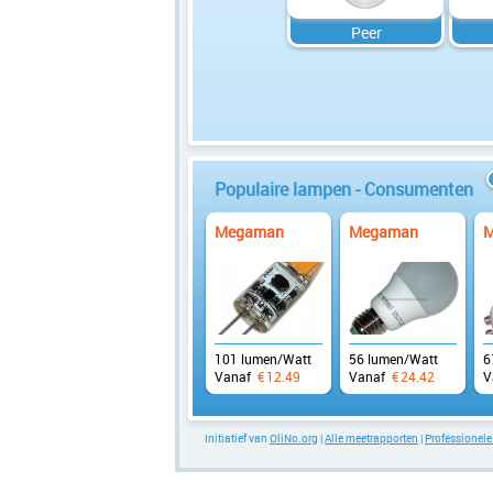
Peer
Populaire lampen - Consumenten
Megaman
Megaman
M
101 lumen/Watt
56 lumen/Watt
6
Vanaf
€
12.49
Vanaf
€
24.42
V
Initiatief van
OliNo.org
|
Alle meetrapporten
|
Professionel