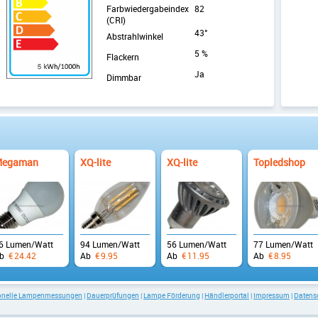
Farbwiedergabeindex
82
(CRI)
43°
Abstrahlwinkel
5 %
Flackern
Ja
Dimmbar
o
egaman
XQ-lite
XQ-lite
Topledshop
6 Lumen/Watt
94 Lumen/Watt
56 Lumen/Watt
77 Lumen/Watt
b
€
24.42
Ab
€
9.95
Ab
€
11.95
Ab
€
8.95
ionelle Lampenmessungen
|
Dauerprüfungen
|
Lampe Förderung
|
Händlerportal
|
Impressum
|
Datens