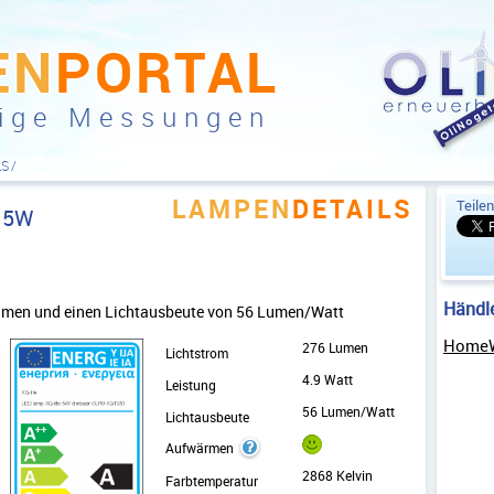
EN
PORTAL
ige Messungen
LS
LAMPEN
DETAILS
Teilen
e 5W
Händl
 Lumen und einen Lichtausbeute von 56 Lumen/Watt
HomeW
276 Lumen
Lichtstrom
4.9 Watt
Leistung
56 Lumen/Watt
Lichtausbeute
ok
Aufwärmen
2868 Kelvin
Farbtemperatur