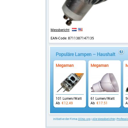
Messbericht
EAN-Code:
8711387147135
Populäre Lampen – Haushalt
inf
Megaman
Megaman
M
101 Lumen/Watt
61 Lumen/Watt
5
Ab
€
12.49
Ab
€
17.51
A
Initiative der Firma
OliNo.org
|
Alle Messberichte
|
Profess