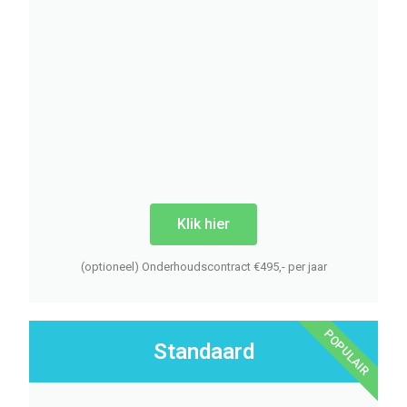
Klik hier
(optioneel) Onderhoudscontract €495,- per jaar
POPULAIR
Standaard