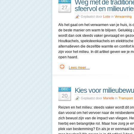
Weg met de tradition
DEC
27
sfeervol en milieuvrie
Geplaatst door
Lotte
in
Verwarming
Als het gaat om het verwarmen van je huis, is 
de beste manier om warm te blijven. Gelukkig zi
wordt dan ook steeds vaker gevraagd en gezoch
Houtkachels, speksteenkachels en elektrische
alternatieven die dezelfde warmte en comfort k
zijn voor het milieu. In dit artikel geven we je
open haard.
Lees meer…
Kies voor milieubewus
DEC
20
Geplaatst door
Marielle
in
Transport
Reizen en het milieu: steeds vaker wordt dit o
dan vooral om het vervoer naar de reisbeste
zich bewust zijn van de impact van vliegen. H
hierbij een belangrijke rol. Maar hoe zorg je e
plek van bestemming? En als je er eenmaal be