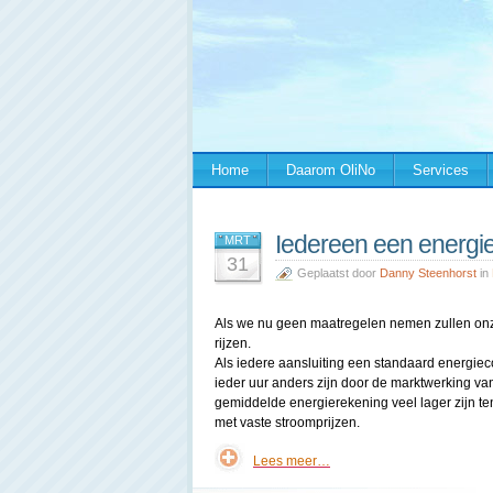
Home
Daarom OliNo
Services
Iedereen een energie
MRT
31
Geplaatst door
Danny Steenhorst
in
Als we nu geen maatregelen nemen zullen onz
rijzen.
Als iedere aansluiting een standaard energieco
ieder uur anders zijn door de marktwerking va
gemiddelde energierekening veel lager zijn ten
met vaste stroomprijzen.
Lees meer…