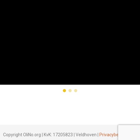
Copyright OliNo.org | KvK: 17205823 | Veldhoven |
Privacybeleid