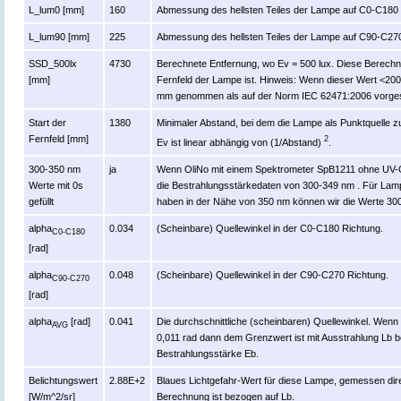
L_lum0 [mm]
160
Abmessung des hellsten Teiles der Lampe auf C0-C180 
L_lum90 [mm]
225
Abmessung des hellsten Teiles der Lampe auf C90-C270
SSD_500lx
4730
Berechnete Entfernung, wo Ev = 500 lux. Diese Berechnun
[mm]
Fernfeld der Lampe ist. Hinweis: Wenn dieser Wert <20
mm genommen als auf der Norm IEC 62471:2006 vorge
Start der
1380
Minimaler Abstand, bei dem die Lampe als Punktquelle zu
Fernfeld [mm]
2
Ev ist linear abhängig von (1/Abstand)
.
300-350 nm
ja
Wenn OliNo mit einem Spektrometer SpB1211 ohne UV-
Werte mit 0s
die Bestrahlungsstärkedaten von 300-349 nm . Für Lampe
gefüllt
haben in der Nähe von 350 nm können wir die Werte 300
alpha
0.034
(Scheinbare) Quellewinkel in der C0-C180 Richtung.
C0-C180
[rad]
alpha
0.048
(Scheinbare) Quellewinkel in der C90-C270 Richtung.
C90-C270
[rad]
alpha
[rad]
0.041
Die durchschnittliche (scheinbaren) Quellewinkel. Wenn 
AVG
0,011 rad dann dem Grenzwert ist mit Ausstrahlung Lb 
Bestrahlungsstärke Eb.
Belichtungswert
2.88E+2
Blaues Lichtgefahr-Wert für diese Lampe, gemessen dir
[W/m^2/sr]
Berechnung ist bezogen auf Lb.