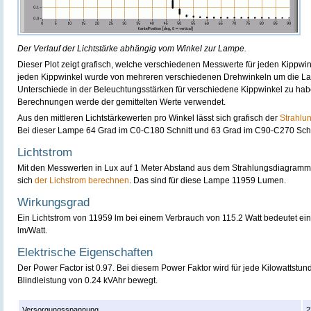
Der Verlauf der Lichtstärke abhängig vom Winkel zur Lampe.
Dieser Plot zeigt grafisch, welche verschiedenen Messwerte für jeden Kippw
jeden Kippwinkel wurde von mehreren verschiedenen Drehwinkeln um die La
Unterschiede in der Beleuchtungsstärken für verschiedene Kippwinkel zu hab
Berechnungen werde der gemittelten Werte verwendet.
Aus den mittleren Lichtstärkewerten pro Winkel lässt sich grafisch der
Strahlu
Bei dieser Lampe 64 Grad im C0-C180 Schnitt und 63 Grad im C90-C270 Schn
Lichtstrom
Mit den Messwerten in Lux auf 1 Meter Abstand aus dem Strahlungsdiagramm de
sich
der Lichstrom berechnen
. Das sind für diese Lampe 11959 Lumen.
Wirkungsgrad
Ein Lichtstrom von 11959 lm bei einem Verbrauch von 115.2 Watt bedeutet e
lm/Watt.
Elektrische Eigenschaften
Der Power Factor ist 0.97. Bei diesem Power Faktor wird für jede Kilowattstun
Blindleistung von 0.24 kVAhr bewegt.
Versorgungsspannung
2