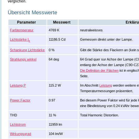
verglichen.
Übersicht Messwerte
Parameter
Messwert
Erklär
Farbtemperatur
4769 K
neutralweisses
Lichtstärke I
11186.5 Cd
Gemessen direkt unter der Lampe.
v
Schankung Lichtstärke
0 %
Gibt die Stärke des Flackern an (kein s
Strahlungs winkel
64 deg
64 Grad quer sur Achse der Lampe (C
entlang der Achse der Lampe (C90-C27
Die Definition der Flächen
ist in englis
Seite.
Leistung P
115.2 W
Im Abschnitt
Leistung
werden weitere e
Temperaturmessungen präsentiert.
Power Factor
0.97
Bei diesem Power Faktor wird für jede 
eine Blindleistung von 0.24 kVAhr bewe
THD
11 %
Total Harmonic Distortion.
Lichtstrom
11959 lm
Wirkungsgrad
104 lm/W