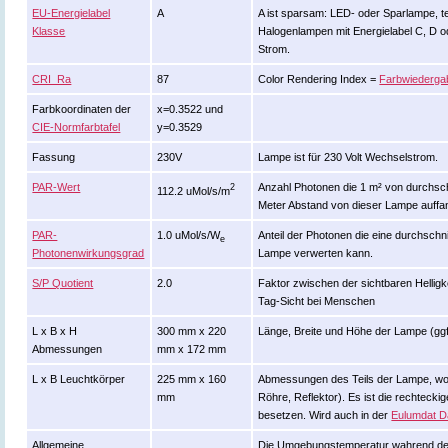
EU-Energielabel
A
A ist sparsam: LED- oder Sparlampe, te
Klasse
Halogenlampen mit Energielabel C, D o
Strom.
CRI_Ra
87
Color Rendering Index =
Farbwiederga
Farbkoordinaten der
x=0.3522 und
CIE-Normfarbtafel
y=0.3529
Fassung
230V
Lampe ist für 230 Volt Wechselstrom.
PAR-Wert
Anzahl Photonen die 1 m² von durchschn
2
112.2 uMol/s/m
Meter Abstand von dieser Lampe auff
PAR-
1.0 uMol/s/W
Anteil der Photonen die eine durchschni
e
Photonenwirkungsgrad
Lampe verwerten kann.
S/P Quotient
2.0
Faktor zwischen der sichtbaren Helligk
Tag-Sicht bei Menschen
L x B x H
300 mm x 220
Länge, Breite und Höhe der Lampe (gg
Abmessungen
mm x 172 mm
L x B Leuchtkörper
225 mm x 160
Abmessungen des Teils der Lampe, wo Li
mm
Röhre, Reflektor). Es ist die rechteck
besetzen. Wird auch in der
Eulumdat D
Allgemeine
Die Umgebungstemperatur wahrend de