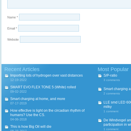
Name
*
Email
*
Website
Recent Articles
Most Popular
Importing lots of hydrogen over vast distances
S/P-ratio
12-19-2022
3 comments
SMART EVO FLEX TONE 5 (White) rolled
Smart charging a
09-02-2022
2 comments
Smart charging at home, and more
LLE smd LED 600
07-17-2019
milky
How effective is light on the circadian rhythm of
1 comment
humans? Use the CS.
04-06-2018
De Windvogel and 
participation in w
This is how Big Oil will die
1 comment
08-23-2017