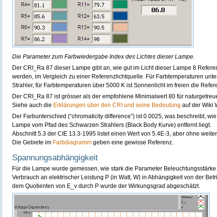
Die Parameter zum Farbwiedergabe Index des Lichtes dieser Lampe.
Der CRI_Ra 87 dieser Lampe gibt an, wie gut im Licht dieser Lampe 8 Refe
werden, im Vergleich zu einer Referenzlichtquelle. Für Farbtemperaturen unte
Strahler, für Farbtemperaturen über 5000 K ist Sonnenlicht im freien die Refer
Der CRI_Ra 87 ist grösser als der empfohlene Minimalwert 80 für naturgetreu
Siehe auch die
Erklärungen über den CRI und seine Bedeutung
auf der Wiki 
Der Farbunterschied (“chromaticity difference”) ist 0.0025, was beschreibt, wie
Lampe vom Pfad des Schwarzen Strahlers (Black Body Kurve) entfernt liegt.
Abschnitt 5.3 der CIE 13.3-1995 listet einen Wert von 5.4E-3, aber ohne weite
Die Gebiete im
Farbdiagramm
geben eine gewisse Referenz.
Spannungsabhängigkeit
Für die Lampe wurde gemessen, wie stark die Parameter Beleuchtungsstärke E_
Verbrauch an elektrischer Leistung P (in Watt, W) in Abhängigkeit von der B
dem Quotienten von E_v durch P wurde der Wirkungsgrad abgeschätzt.