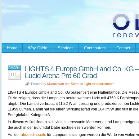
Home
Why OliNo
Services
Contributors
Contact
LIGHTS 4 Europe GmbH and Co. KG –
MAR
01
Lucid Arena Pro 60 Grad.
Posted by
Marcel van der Steen
in
Light measurements
LIGHTS 4 Europe GmbH and Co. KG präsentiert eine Hallenlampe. Die Mess
OliNo zeigen, dass die Lampe ein neutralweisses Licht mit 4769 K Farbtempe
abgibt. Die Lampe verbraucht 115.2 W an Leistung und produziert einen Licht
11959 Lumen. Damit hat sie einen Wirkungsgrad von 104 lm/W und fällt in die
Energielabel Kategorie A.
In diesem Artikel finden sich viele interessante Messwerte und Lampeneigens
die auch in der Eulumdat Datei nachgelesen werden können.
Auf der
übersichtsseite
für Lampenmessungen werden die Werte von vielen 