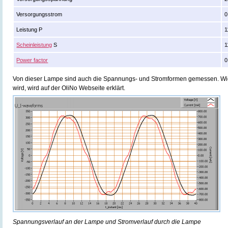
Versorgungsstrom
0
Leistung P
1
Scheinleistung
S
1
Power factor
0
Von dieser Lampe sind auch die Spannungs- und Stromformen gemessen. Wi
wird, wird auf der OliNo Webseite erklärt.
Spannungsverlauf an der Lampe und Stromverlauf durch die Lampe