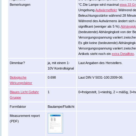
Bemerkungen
°C.Die Lampe wird maximal
etwa 33 G
Umgebung.
Aufwärmeffekt
: Während de
Beleuchtungsstärke während 28 Minute
Während des Aufwärmens ändert sich d
signifikant (weniger als 5 %).
Abhängigk
(bedeutende) Abhängingkeit von der B
Versorgungsspannung variiert zwische
Es gibt keine (bedeutende) Abhängingk
Versorgungsspannung variiert zwisch
Artikels steht noch ein
extra Detailfoto
.
Dimmbar?
ja, mit einem 1-
Laut Angaben des Herstellers.
10V Kontrollsignal
Biologische
0.698
Laut DIN V 5031-100:2009-06.
Wirkungsfaktor
Blaues Licht Gefahr
1
0=freigestelt, 1=niedrig, 2 = mäßig, 3=
Gruppe
Formfaktor
Baulampe/Flutlicht
Measurement report
(PDF)