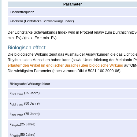
Parameter
Flackerfrequenz
Flackern (Lichtstärke Schwankungs Index)
Der Lichtstärke Schwankungs Index wird in Prozent relativ zum Durchschnit
min_Ev) / (max_Ev + min_Ev).
Biologisch effect
Die biologische Wirkung zeigt das Ausmaß der Auswirkungen die das Licht di
Rhythmus des Menschen haben kann (sowie Unterdrückung der Melatonin-Pr
erläuternden Artikel (in englischer Sprache) über biologische Wirkung
auf Oli
Die wichtigsten Parameter (nach vornorm DIN V 5031-100:2009-06):
Biologische Wirkungsfaktor
k
(25 Jahre)
biol trans
k
(50 Jahre)
biol trans
k
(75 Jahre)
biol trans
k
(25 Jahre)
Pupille
k
(50 Jahre)
Pupille