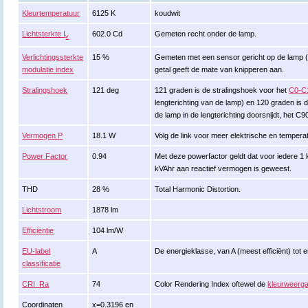
Kleurtemperatuur
6125 K
koudwit
Lichtsterkte I
602.0 Cd
Gemeten recht onder de lamp.
v
Verlichtingssterkte
15 %
Gemeten met een sensor gericht op de lamp (ki
modulatie index
getal geeft de mate van knipperen aan.
Stralingshoek
121 deg
121 graden is de stralingshoek voor het
C0-C
lengterichting van de lamp) en 120 graden is d
de lamp in de lengterichting doorsnijdt, het C
Vermogen P
18.1 W
Volg de link voor meer elektrische en temper
Power Factor
0.94
Met deze powerfactor geldt dat voor iedere 1
kVAhr aan reactief vermogen is geweest.
THD
28 %
Total Harmonic Distortion.
Lichtstroom
1878 lm
Efficiëntie
104 lm/W
EU-label
A
De energieklasse, van A (meest efficiënt) tot e
classificatie
CRI_Ra
74
Color Rendering Index oftewel de
kleurweerga
Coordinaten
x=0.3196 en