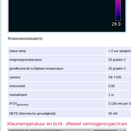
Temperatuurplaatje(s).
status lamp
> 2 uur aanges
omgevingstemperatuur
25 graden C
gereflecteerde schijnbare temperatuur
25 graden C
camera
Flir T335
emissiviteit
0.95
meetafstand
1 m
IFOV
0.136 mm per 0
geometric
NETD (thermische gevoeligheid)
50 mK
Kleurtemperatuur en licht- oftewel vermogensspectrum