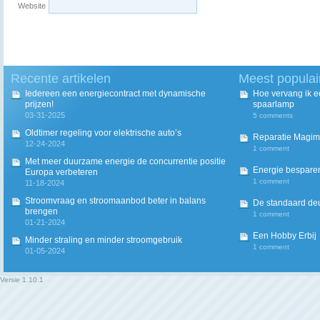
Website
Recente artikelen
Meest populai
Iedereen een energiecontract met dynamische
Hoe vervang ik 
prijzen!
spaarlamp
03-31-2025
5 comments
Oldtimer regeling voor elektrische auto’s
Reparatie Magim
12-24-2024
1 comment
Met meer duurzame energie de concurrentie positie
Energie besparen
Europa verbeteren
1 comment
11-18-2024
Stroomvraag en stroomaanbod beter in balans
De standaard deur
brengen
1 comment
01-21-2024
Een Hobby Erbij
Minder straling en minder stroomgebruik
1 comment
01-05-2024
Versie
1.10.1