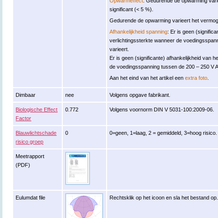
Opwarmeffect
: Gedurende de opwarming variee
significant (< 5 %).
Gedurende de opwarming varieert het vermogen
Afhankelijkheid spanning
: Er is geen (signific
verlichtingssterkte wanneer de voedingsspan
varieert.
Er is geen (significante) afhankelijkheid va
de voedingsspanning tussen de 200 – 250 V A
Aan het eind van het artikel een
extra foto
.
Dimbaar
nee
Volgens opgave fabrikant.
Biologische Effect
0.772
Volgens voornorm DIN V 5031-100:2009-06.
Factor
Blauwlichtschade
0
0=geen, 1=laag, 2 = gemiddeld, 3=hoog risico.
risico groep
Meetrapport
(PDF)
Eulumdat file
Rechtsklik op het icoon en sla het bestand op