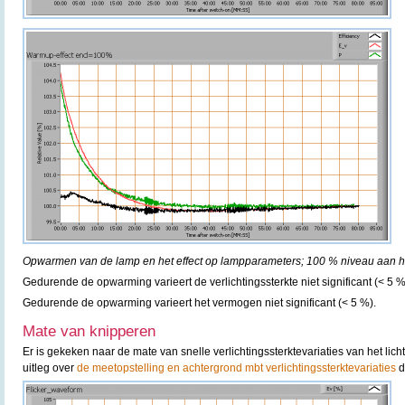
Opwarmen van de lamp en het effect op lampparameters; 100 % niveau aan he
Gedurende de opwarming varieert de verlichtingssterkte niet significant (< 5 %
Gedurende de opwarming varieert het vermogen niet significant (< 5 %).
Mate van knipperen
Er is gekeken naar de mate van snelle verlichtingssterktevariaties van het lic
uitleg over
de meetopstelling en achtergrond mbt verlichtingssterktevariaties
d