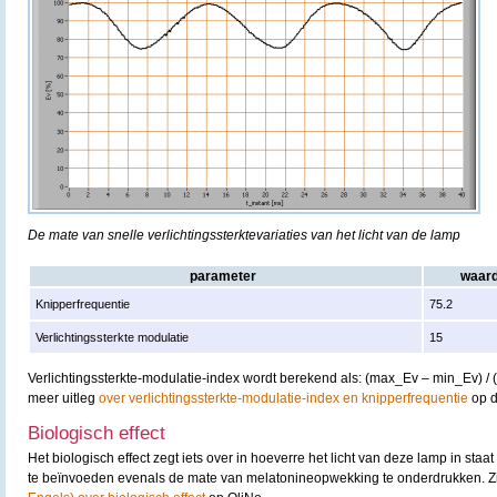
De mate van snelle verlichtingssterktevariaties van het licht van de lamp
parameter
waar
Knipperfrequentie
75.2
Verlichtingssterkte modulatie
15
Verlichtingssterkte-modulatie-index wordt berekend als: (max_Ev – min_Ev) /
meer uitleg
over verlichtingssterkte-modulatie-index en knipperfrequentie
op d
Biologisch effect
Het biologisch effect zegt iets over in hoeverre het licht van deze lamp in staat
te beïnvoeden evenals de mate van melatonineopwekking te onderdrukken. 