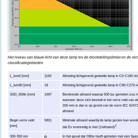
Het niveau van blauw licht van deze lamp tov de blootstellingslimiet en de ver
classificatiegebieden.
L_lum0 [mm]
1160
Afmeting lichtgevend gedeelte lamp in C0-C180 rich
L_lum90 [mm]
18
Afmeting lichtgevend gedeelte lamp in C90-C270 ri
SSD_500lx [mm]
1097
Berekende afstand waarop 500 lux gemeten zou mo
wanneer deze zich bevindt in het verre veld van d
200 mm is dan is op grond van de norm IEC 624
afstand.
Begin verre veld
5801
Minimale afstand waarbij de lamp gezien kan worden
[mm]
2
dat Ev evenredig is met (1/afstand)
.
300-350 nm
ja
In het geval dat OliNo heeft gemeten met een Sp