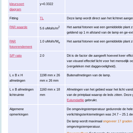
kleursoort
y=0.3322
diagram
Fitting
TL
Deze lamp wordt direct aan het lichtnet aange
PAR waarde
Het aantal fotonen wat een gemiddelde plant zi
2
5.6 uMol/s/m
geldend op 1 m afstand van de lamp en ge-ex
PAR
1.0 uMol/s/W
Het aantal fotonen wat een gemiddelde plant zi
e
fotonrendement
S/P ratio
2.0
Dit is de factor die aangeeft hoeveel keer effi
van visueel effectief licht voor het menselijk o
(vergeleken met daggevoeligheid).
L x B x H
1198 mm x 26
Buitenafmetingen van de lamp.
afmetingen
mm x 26 mm
L x B afmetingen
1160 mm x 18
Afmetingen van het gebied waar het licht vand
lichtruimte
mm
van de printplaat waarop de leds zitten. Dez
Eulumdatfile
gebruikt.
Algemene
De omgevingstemperatuur gedurende de hele
opmerkingen
verlichtingsterktemetingen was 24.7 – 25.1 de
De lamp wordt maximaal
ongeveer 17 graden
omgevingstemperatuur.