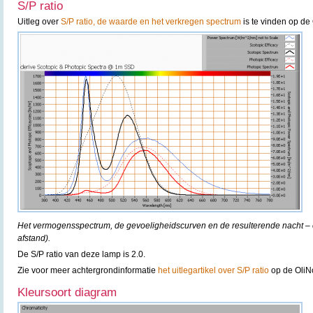
S/P ratio
Uitleg over
S/P ratio, de waarde en het verkregen spectrum
is te vinden op de 
Het vermogensspectrum, de gevoeligheidscurven en de resulterende nacht – e
afstand).
De S/P ratio van deze lamp is 2.0.
Zie voor meer achtergrondinformatie
het uitlegartikel over S/P ratio
op de OliN
Kleursoort diagram