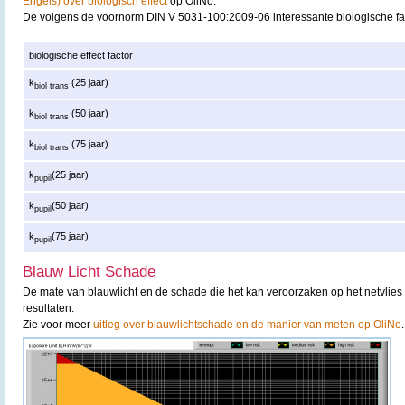
Engels) over biologisch effect
op OliNo.
De volgens de voornorm DIN V 5031-100:2009-06 interessante biologische fa
biologische effect factor
k
(25 jaar)
biol trans
k
(50 jaar)
biol trans
k
(75 jaar)
biol trans
k
(25 jaar)
pupil
k
(50 jaar)
pupil
k
(75 jaar)
pupil
Blauw Licht Schade
De mate van blauwlicht en de schade die het kan veroorzaken op het netvlies 
resultaten.
Zie voor meer
uitleg over blauwlichtschade en de manier van meten op OliNo
.