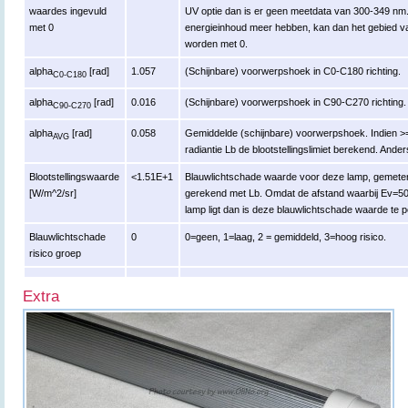
waardes ingevuld
UV optie dan is er geen meetdata van 300-349 nm.
met 0
energieinhoud meer hebben, kan dan het gebied v
worden met 0.
alpha
[rad]
1.057
(Schijnbare) voorwerpshoek in C0-C180 richting.
C0-C180
alpha
[rad]
0.016
(Schijnbare) voorwerpshoek in C90-C270 richting.
C90-C270
alpha
[rad]
0.058
Gemiddelde (schijnbare) voorwerpshoek. Indien >
AVG
radiantie Lb de blootstellingslimiet berekend. Ander
Blootstellingswaarde
<1.51E+1
Blauwlichtschade waarde voor deze lamp, gemeten 
[W/m^2/sr]
gerekend met Lb. Omdat de afstand waarbij Ev=500 
lamp ligt dan is deze blauwlichtschade waarde te pes
Blauwlichtschade
0
0=geen, 1=laag, 2 = gemiddeld, 3=hoog risico.
risico groep
Extra