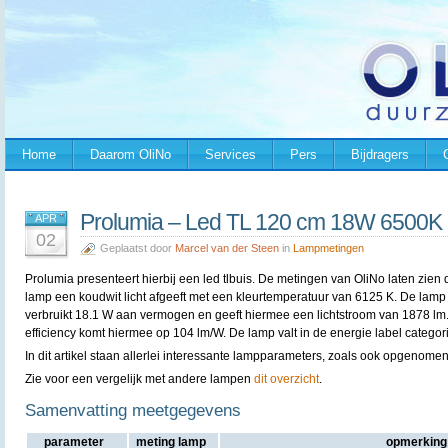
Home
Daarom OliNo
Services
Pers
Bijdragers
Prolumia – Led TL 120 cm 18W 6500K
APR
02
Geplaatst door
Marcel van der Steen
in
Lampmetingen
Prolumia presenteert hierbij een led tlbuis. De metingen van OliNo laten zien 
lamp een koudwit licht afgeeft met een kleurtemperatuur van 6125 K. De lamp
verbruikt 18.1 W aan vermogen en geeft hiermee een lichtstroom van 1878 lm
efficiency komt hiermee op 104 lm/W. De lamp valt in de energie label categori
In dit artikel staan allerlei interessante lampparameters, zoals ook opgenomen
Zie voor een vergelijk met andere lampen
dit overzicht
.
Samenvatting meetgegevens
parameter
meting lamp
opmerking