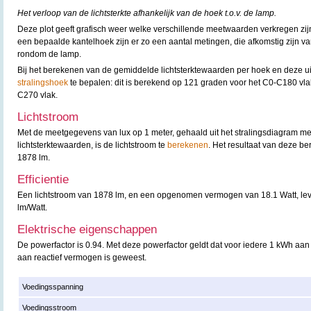
Het verloop van de lichtsterkte afhankelijk van de hoek t.o.v. de lamp.
Deze plot geeft grafisch weer welke verschillende meetwaarden verkregen zijn
een bepaalde kantelhoek zijn er zo een aantal metingen, die afkomstig zijn v
rondom de lamp.
Bij het berekenen van de gemiddelde lichtsterktewaarden per hoek en deze uit t
stralingshoek
te bepalen: dit is berekend op 121 graden voor het C0-C180 vl
C270 vlak.
Lichtstroom
Met de meetgegevens van lux op 1 meter, gehaald uit het stralingsdiagram m
lichtsterktewaarden, is de lichtstroom te
berekenen
. Het resultaat van deze b
1878 lm.
Efficientie
Een lichtstroom van 1878 lm, en een opgenomen vermogen van 18.1 Watt, lever
lm/Watt.
Elektrische eigenschappen
De powerfactor is 0.94. Met deze powerfactor geldt dat voor iedere 1 kWh aan
aan reactief vermogen is geweest.
Voedingsspanning
Voedingsstroom