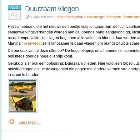
Duurzaam vliegen
AUG
06
Geplaatst door
Jeroen Haringman
in
Bio-energie
,
Transport
,
Zonne-ene
Het zal niemand die het nieuws een beetje volgt ontgaan zijn: de luchtvaartsec
samenwerkingsverbanden worden aan de lopende band aangekondigd, lucht
recordtempo failliet, ontslagen beginnen al te vallen en hier en daar worden al
Martinair
overweegt
zelfs langzamer te gaan vliegen om brandstof uit te spare
De oorzaak van al deze ellende? De hoge olieprijs en afnemend consumenten
ook mede door de hoge olieprijs komt.
Gelukkig is er ook een oplossing: Duurzaam vliegen. Hier volgt een (absoluut 
ontwikkelingen op luchtvaartgebied die pogen met andere vormen van energie
in stand te houden.
Lees meer…