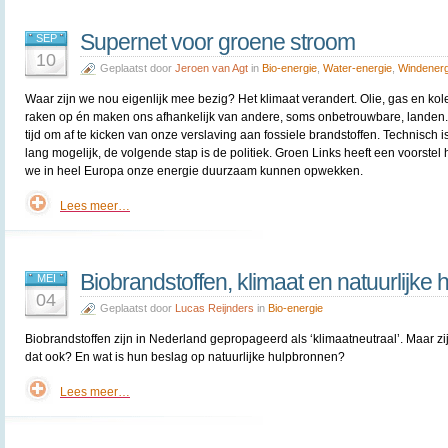
Supernet voor groene stroom
SEP
10
Geplaatst door
Jeroen van Agt
in
Bio-energie
,
Water-energie
,
Windenerg
Waar zijn we nou eigenlijk mee bezig? Het klimaat verandert. Olie, gas en kol
raken op én maken ons afhankelijk van andere, soms onbetrouwbare, landen. 
tijd om af te kicken van onze verslaving aan fossiele brandstoffen. Technisch is
lang mogelijk, de volgende stap is de politiek. Groen Links heeft een voorstel
we in heel Europa onze energie duurzaam kunnen opwekken.
Lees meer…
Biobrandstoffen, klimaat en natuurlijke
MEI
04
Geplaatst door
Lucas Reijnders
in
Bio-energie
Biobrandstoffen zijn in Nederland gepropageerd als ‘klimaatneutraal’. Maar zi
dat ook? En wat is hun beslag op natuurlijke hulpbronnen?
Lees meer…