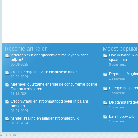
Recente artikelen
Meest populai
Iedereen een energiecontract met dynamische
Hoe vervang ik 
prijzen!
spaarlamp
03-31-2025
5 comments
Oldtimer regeling voor elektrische auto’s
Reparatie Magim
12-24-2024
1 comment
Met meer duurzame energie de concurrentie positie
Energie besparen
Europa verbeteren
1 comment
11-18-2024
Stroomvraag en stroomaanbod beter in balans
De standaard deur
brengen
1 comment
01-21-2024
Een Hobby Erbij
Minder straling en minder stroomgebruik
1 comment
01-05-2024
Versie
1.10.1