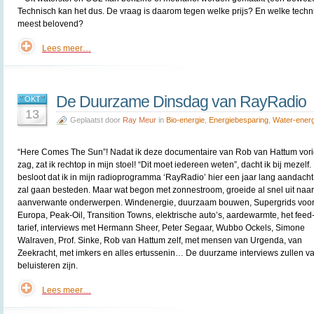
Technisch kan het dus. De vraag is daarom tegen welke prijs? En welke techni
meest belovend?
Lees meer…
De Duurzame Dinsdag van RayRadio
OKT
13
Geplaatst door
Ray Meur
in
Bio-energie
,
Energiebesparing
,
Water-energ
“Here Comes The Sun”! Nadat ik deze documentaire van Rob van Hattum vori
zag, zat ik rechtop in mijn stoel! “Dit moet iedereen weten”, dacht ik bij mezelf.
besloot dat ik in mijn radioprogramma ‘RayRadio’ hier een jaar lang aandach
zal gaan besteden. Maar wat begon met zonnestroom, groeide al snel uit naar
aanverwante onderwerpen. Windenergie, duurzaam bouwen, Supergrids voo
Europa, Peak-Oil, Transition Towns, elektrische auto’s, aardewarmte, het feed
tarief, interviews met Hermann Sheer, Peter Segaar, Wubbo Ockels, Simone
Walraven, Prof. Sinke, Rob van Hattum zelf, met mensen van Urgenda, van
Zeekracht, met imkers en alles ertussenin… De duurzame interviews zullen va
beluisteren zijn.
Lees meer…