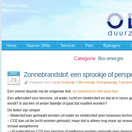
Home
Daarom OliNo
Services
Pers
Bijdragers
Categorie:
Bio-energie
Zonnebrandstof, een sprookje of perspe
DEC
29
Geplaatst door
Lucas Kruijswijk
in
Bio-energie
,
Energieopslag
,
Transpor
Een vriend stuurde mij de volgende link:
de toekomst in met solar fuel
Een alternatief voor benzine, uit water, lucht en elektriciteit en dat al in races g
wordt? Is dat één of ander fabeltje of gaat dat realiteit worden?
De feiten zijn simpel:
– Waterstof kan gemaakt worden uit water en elektriciteit (een bewezen techni
– CO2 kan uit de lucht worden gehaald, maar dat is alleen nog maar op resea
schaal aangetoond.
– Uit waterstof en CO2 kan benzine of methanol worden gemaakt (een bewez