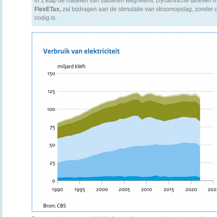
in 1 klap de nadelen van salderen wegneemt. Dynamische tarieven i
FlexETax,
zal bijdragen aan de stimulatie van stroomopslag, zonder d
nodig is.