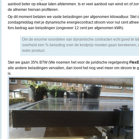
aanbod beter op elkaar laten afstemmen. Is er veel aanbod van wind en of zon
de afnemer hiervan profiteren.
Op dit moment betalen we vaste belastingen per afgenomen kilowattuur. Stel 
zondagmiddag met je dynamische energiecontract stroom voor nul cent afneem
fors bedrag aan belastingen (ongeveer 12 cent per afgenomen kWh).
Om de enorme voordelen van dynamische contracten echt goed te lat
overheid een % belasting over de kostprijs moeten gaan berekenen,
ieder product.
Stel we gaan 35% BTW (We noemen het voor de juridische regelgeving
Flex
alle andere belastingen vervallen, dan loont het nog veel meer om stroom te g
is.