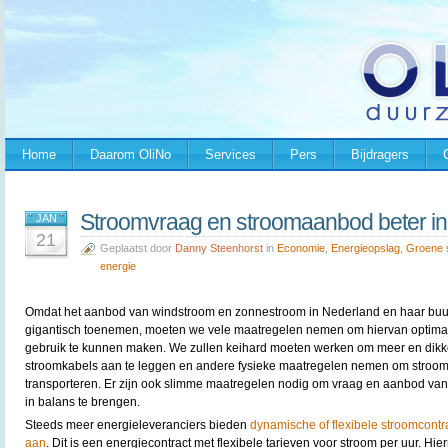
Home
Daarom OliNo
Services
Pers
Bijdragers
Stroomvraag en stroomaanbod beter in
JAN
21
Geplaatst door
Danny Steenhorst
in
Economie
,
Energieopslag
,
Groene 
energie
Omdat het aanbod van windstroom en zonnestroom in Nederland en haar bu
gigantisch toenemen, moeten we vele maatregelen nemen om hiervan optima
gebruik te kunnen maken. We zullen keihard moeten werken om meer en dikk
stroomkabels aan te leggen en andere fysieke maatregelen nemen om stroom
transporteren. Er zijn ook slimme maatregelen nodig om vraag en aanbod van
in balans te brengen.
Steeds meer energieleveranciers bieden
dynamische of flexibele stroomcontr
aan
. Dit is een energiecontract met flexibele tarieven voor stroom per uur. 