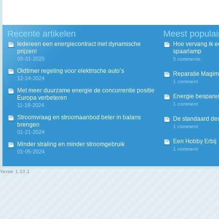
Recente artikelen
Meest populai
Iedereen een energiecontract met dynamische
Hoe vervang ik 
prijzen!
spaarlamp
03-31-2025
5 comments
Oldtimer regeling voor elektrische auto’s
Reparatie Magim
12-24-2024
1 comment
Met meer duurzame energie de concurrentie positie
Energie besparen
Europa verbeteren
1 comment
11-18-2024
Stroomvraag en stroomaanbod beter in balans
De standaard deur
brengen
1 comment
01-21-2024
Een Hobby Erbij
Minder straling en minder stroomgebruik
1 comment
01-05-2024
Versie
1.10.1