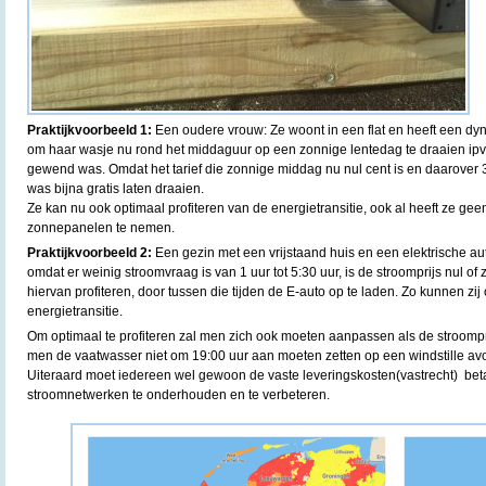
Praktijkvoorbeeld 1:
Een oudere vrouw: Ze woont in een flat en heeft een dyna
om haar wasje nu rond het middaguur op een zonnige lentedag te draaien ipv
gewend was. Omdat het tarief die zonnige middag nu nul cent is en daarover 
was bijna gratis laten draaien.
Ze kan nu ook optimaal profiteren van de energietransitie, ook al heeft ze ge
zonnepanelen te nemen.
Praktijkvoorbeeld 2:
Een gezin met een vrijstaand huis en een elektrische au
omdat er weinig stroomvraag is van 1 uur tot 5:30 uur, is de stroomprijs nul of 
hiervan profiteren, door tussen die tijden de E-auto op te laden. Zo kunnen zij
energietransitie.
Om optimaal te profiteren zal men zich ook moeten aanpassen als de stroompr
men de vaatwasser niet om 19:00 uur aan moeten zetten op een windstille avon
Uiteraard moet iedereen wel gewoon de vaste leveringskosten(vastrecht) beta
stroomnetwerken te onderhouden en te verbeteren.