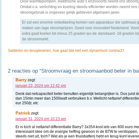
Door warmtepompen, elektrische auto’s enzovoorts neemt ons stroomg
Omdat o.a. verlichting en koeling steeds efficienter worden neemt ons 
stroomgebruik is ongeveer gelijk gebleven afgelopen jaren.
Er zal een enorme ontwikkeling komen van apparatuur die optimaal 
maken van lage stroomprijzen. Goed voor innovatief Nederland. Voor
extra gaat koelen tot minus 25 graden ipv de standaard -18 graden bi
de stroommarkt.
Salderen en terugleveren, hoe gaat dat met een dynamisch contract?
2 reacties op “Stroomvraag en stroomaanbod beter in ba
Barry
zegt:
januari 23, 2024 om 12:42 pm
Denk dat netcapaciteit beter benutten eigenlijk belangrijker is. Dus juis
dan 15min meer dan 1500watt verbruiken b.v. Wellicht nettarief differenti
eur 250/jr, etc
Patrick
zegt:
januari 31, 2024 om 10:23 am
Er is toch al nettarief differentiatie Barry? 3x35A kost iets van 800 euro 
Interessant idee om de energie heffing gewoon in de BTW te verstoppen, 
steeds niet uit, toch? Wat als je een thuisbatterij hebt en terug kunt lev