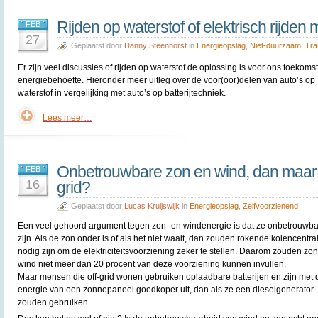
Rijden op waterstof of elektrisch rijden m
FEB
27
Geplaatst door
Danny Steenhorst
in
Energieopslag
,
Niet-duurzaam
,
Tra
Er zijn veel discussies of rijden op waterstof de oplossing is voor ons toekoms
energiebehoefte. Hieronder meer uitleg over de voor(oor)delen van auto’s op
waterstof in vergelijking met auto’s op batterijtechniek.
Lees meer…
Onbetrouwbare zon en wind, dan maar b
FEB
16
grid?
Geplaatst door
Lucas Kruijswijk
in
Energieopslag
,
Zelfvoorzienend
Een veel gehoord argument tegen zon- en windenergie is dat ze onbetrouwb
zijn. Als de zon onder is of als het niet waait, dan zouden rokende kolencentra
nodig zijn om de elektriciteitsvoorziening zeker te stellen. Daarom zouden zo
wind niet meer dan 20 procent van deze voorziening kunnen invullen.
Maar mensen die off-grid wonen gebruiken oplaadbare batterijen en zijn met 
energie van een zonnepaneel goedkoper uit, dan als ze een dieselgenerator
zouden gebruiken.