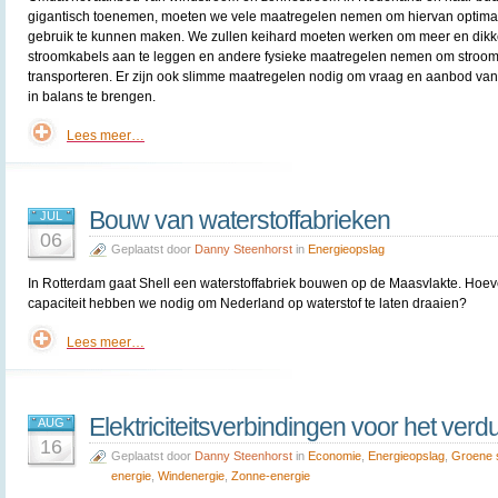
gigantisch toenemen, moeten we vele maatregelen nemen om hiervan optima
gebruik te kunnen maken. We zullen keihard moeten werken om meer en dikk
stroomkabels aan te leggen en andere fysieke maatregelen nemen om stroom
transporteren. Er zijn ook slimme maatregelen nodig om vraag en aanbod van
in balans te brengen.
Lees meer…
Bouw van waterstoffabrieken
JUL
06
Geplaatst door
Danny Steenhorst
in
Energieopslag
In Rotterdam gaat Shell een waterstoffabriek bouwen op de Maasvlakte. Hoev
capaciteit hebben we nodig om Nederland op waterstof te laten draaien?
Lees meer…
Elektriciteitsverbindingen voor het ve
AUG
16
Geplaatst door
Danny Steenhorst
in
Economie
,
Energieopslag
,
Groene 
energie
,
Windenergie
,
Zonne-energie