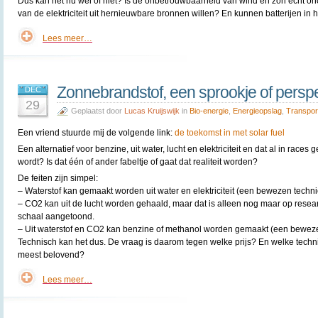
Dus kan het nu wel of niet? Is de onbetrouwbaarheid van wind en zon echt on
van de elektriciteit uit hernieuwbare bronnen willen? En kunnen batterijen in h
Lees meer…
Zonnebrandstof, een sprookje of perspe
DEC
29
Geplaatst door
Lucas Kruijswijk
in
Bio-energie
,
Energieopslag
,
Transpor
Een vriend stuurde mij de volgende link:
de toekomst in met solar fuel
Een alternatief voor benzine, uit water, lucht en elektriciteit en dat al in races g
wordt? Is dat één of ander fabeltje of gaat dat realiteit worden?
De feiten zijn simpel:
– Waterstof kan gemaakt worden uit water en elektriciteit (een bewezen techni
– CO2 kan uit de lucht worden gehaald, maar dat is alleen nog maar op resea
schaal aangetoond.
– Uit waterstof en CO2 kan benzine of methanol worden gemaakt (een bewez
Technisch kan het dus. De vraag is daarom tegen welke prijs? En welke techni
meest belovend?
Lees meer…