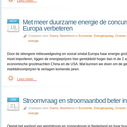
Lees meer…
Met meer duurzame energie de concurre
NOV
18
Europa verbeteren
Geplaatst door
Danny Steenhorst
in
Economie
,
Energieopslag
,
Groene 
energie
Door de strengere milieuwetgeving en vooral omdat Europa haar energie gro
moet importeren, liggen de energieprijzen hier gemiddeld hoger dan in de 2 
economische grootmachten China en de USA. Wat kunnen we doen om de g
marktstroomprijzen te verlagen komende jaren.
Lees meer…
Stroomvraag en stroomaanbod beter in
JAN
21
Geplaatst door
Danny Steenhorst
in
Economie
,
Energieopslag
,
Groene 
energie
Omdat het aanbod van windstroom en zonnestroom in Nederland en haar bu