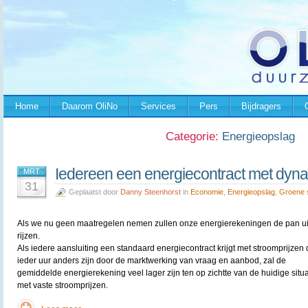
Home
Daarom OliNo
Services
Pers
Bijdragers
Categorie:
Energieopslag
Iedereen een energiecontract met dyna
MRT
31
Geplaatst door
Danny Steenhorst
in
Economie
,
Energieopslag
,
Groene 
Als we nu geen maatregelen nemen zullen onze energierekeningen de pan ui
rijzen.
Als iedere aansluiting een standaard energiecontract krijgt met stroomprijzen 
ieder uur anders zijn door de marktwerking van vraag en aanbod, zal de
gemiddelde energierekening veel lager zijn ten op zichtte van de huidige situa
met vaste stroomprijzen.