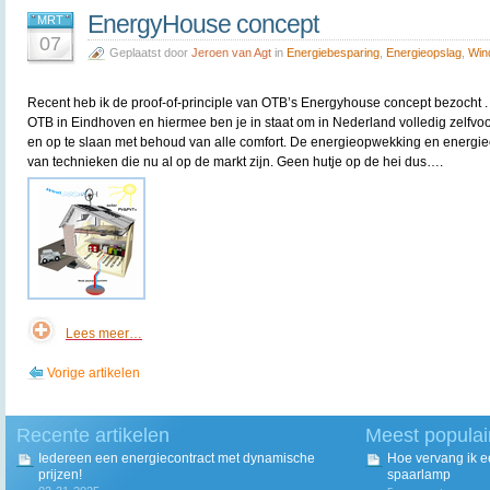
EnergyHouse concept
MRT
07
Geplaatst door
Jeroen van Agt
in
Energiebesparing
,
Energieopslag
,
Win
Recent heb ik de proof-of-principle van OTB’s Energyhouse concept bezocht . 
OTB in Eindhoven en hiermee ben je in staat om in Nederland volledig zelfv
en op te slaan met behoud van alle comfort. De energieopwekking en energieo
van technieken die nu al op de markt zijn. Geen hutje op de hei dus….
Lees meer…
Vorige artikelen
Recente artikelen
Meest populai
Iedereen een energiecontract met dynamische
Hoe vervang ik 
prijzen!
spaarlamp