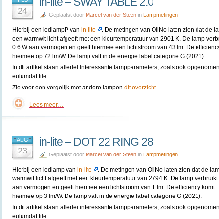
in-lite – SWAY TABLE 2.0
FEB
24
Geplaatst door
Marcel van der Steen
in
Lampmetingen
Hierbij een ledlampP van
in-lite
. De metingen van OliNo laten zien dat de l
een warmwit licht afgeeft met een kleurtemperatuur van 2901 K. De lamp verbr
0.6 W aan vermogen en geeft hiermee een lichtstroom van 43 lm. De efficienc
hiermee op 72 lm/W. De lamp valt in de energie label categorie G (2021).
In dit artikel staan allerlei interessante lampparameters, zoals ook opgenomen
eulumdat file.
Zie voor een vergelijk met andere lampen
dit overzicht
.
Lees meer…
in-lite – DOT 22 RING 28
AUG
23
Geplaatst door
Marcel van der Steen
in
Lampmetingen
Hierbij een ledlamp van
in-lite
. De metingen van OliNo laten zien dat de la
warmwit licht afgeeft met een kleurtemperatuur van 2794 K. De lamp verbruikt
aan vermogen en geeft hiermee een lichtstroom van 1 lm. De efficiency komt
hiermee op 3 lm/W. De lamp valt in de energie label categorie G (2021).
In dit artikel staan allerlei interessante lampparameters, zoals ook opgenomen
eulumdat file.