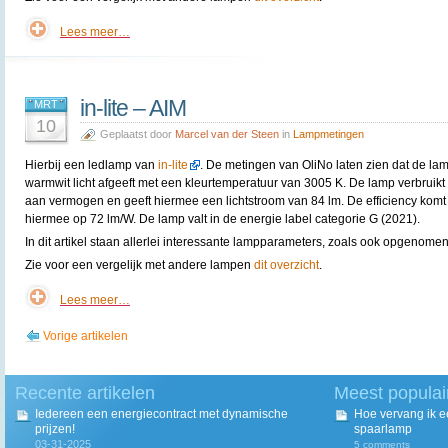
Lees meer…
in-lite – AIM
MRT
10
Geplaatst door
Marcel van der Steen
in
Lampmetingen
Hierbij een ledlamp van
in-lite
. De metingen van OliNo laten zien dat de la
warmwit licht afgeeft met een kleurtemperatuur van 3005 K. De lamp verbruikt
aan vermogen en geeft hiermee een lichtstroom van 84 lm. De efficiency komt
hiermee op 72 lm/W. De lamp valt in de energie label categorie G (2021).
In dit artikel staan allerlei interessante lampparameters, zoals ook opgenomen 
Zie voor een vergelijk met andere lampen
dit overzicht
.
Lees meer…
Vorige artikelen
Recente artikelen
Meest populai
Iedereen een energiecontract met dynamische
Hoe vervang ik 
prijzen!
spaarlamp
03-31-2025
5 comments