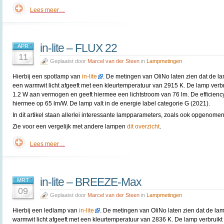
Lees meer…
in-lite – FLUX 22
APR
11
Geplaatst door
Marcel van der Steen
in
Lampmetingen
Hierbij een spotlamp van
in-lite
. De metingen van OliNo laten zien dat de l
een warmwit licht afgeeft met een kleurtemperatuur van 2915 K. De lamp verbr
1.2 W aan vermogen en geeft hiermee een lichtstroom van 76 lm. De efficienc
hiermee op 65 lm/W. De lamp valt in de energie label categorie G (2021).
In dit artikel staan allerlei interessante lampparameters, zoals ook opgenomen 
Zie voor een vergelijk met andere lampen
dit overzicht
.
Lees meer…
in-lite – BREEZE-Max
MRT
09
Geplaatst door
Marcel van der Steen
in
Lampmetingen
Hierbij een ledlamp van
in-lite
. De metingen van OliNo laten zien dat de la
warmwit licht afgeeft met een kleurtemperatuur van 2836 K. De lamp verbruikt