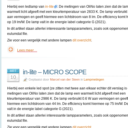
Hierbij een ledlamp van
in-lite
. De metingen van OliNo laten zien dat de la
warmwit licht afgeeft met een kleurtemperatuur van 2833 K. De lamp verbruikt
aan vermogen en geeft hiermee een lichtstroom van 8 lm. De efficiency komt 
op 19 lm/W. De lamp valt in de energie label categorie G (2021).
In dit artikel staan allerlei interessante lampparameters, zoals ook opgenomen
eulumdat file.
Zie voor een vergelijk met andere lampen
dit overzicht
.
Lees meer…
in-lite – MICRO SCOPE
MRT
10
Geplaatst door
Marcel van der Steen
in
Lampmetingen
Hierbij een enkele led spot (ze zitten met twee aan elkaar echter dit verslag is
metingen van OliNo laten zien dat de lamp een warmwit licht afgeeft met een
kleurtemperatuur van 2986 K. De lamp verbruikt 0.6 W aan vermogen en geeft
hiermee een lichtstroom van 44 lm. De efficiency komt hiermee op 75 lm/W. D
valt in de energie label categorie G (2021).
In dit artikel staan allerlei interessante lampparameters, zoals ook opgenomen
eulumdat file.
Zie voor een vergelijk met andere lampen
dit overzicht
.