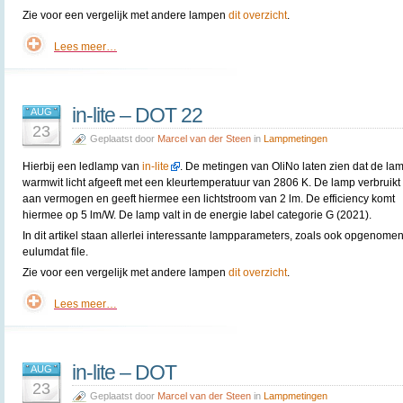
Zie voor een vergelijk met andere lampen
dit overzicht
.
Lees meer…
in-lite – DOT 22
AUG
23
Geplaatst door
Marcel van der Steen
in
Lampmetingen
Hierbij een ledlamp van
in-lite
. De metingen van OliNo laten zien dat de la
warmwit licht afgeeft met een kleurtemperatuur van 2806 K. De lamp verbruikt
aan vermogen en geeft hiermee een lichtstroom van 2 lm. De efficiency komt
hiermee op 5 lm/W. De lamp valt in de energie label categorie G (2021).
In dit artikel staan allerlei interessante lampparameters, zoals ook opgenomen
eulumdat file.
Zie voor een vergelijk met andere lampen
dit overzicht
.
Lees meer…
in-lite – DOT
AUG
23
Geplaatst door
Marcel van der Steen
in
Lampmetingen