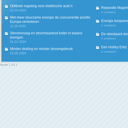
Oldtimer regeling voor elektrische auto’s
Reparatie Magim
12-24-2024
1 comment
Met meer duurzame energie de concurrentie positie
Energie besparen
Europa verbeteren
1 comment
11-18-2024
Stroomvraag en stroomaanbod beter in balans
De standaard deur
brengen
1 comment
01-21-2024
Een Hobby Erbij
Minder straling en minder stroomgebruik
1 comment
01-05-2024
Versie
1.10.1