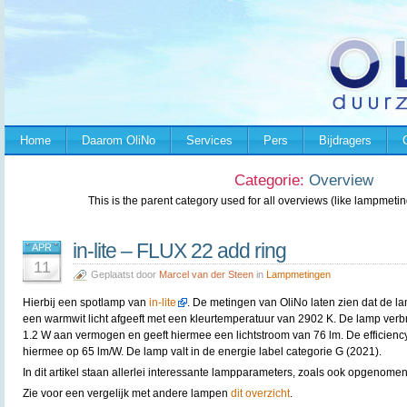
Home
Daarom OliNo
Services
Pers
Bijdragers
Categorie:
Overview
This is the parent category used for all overviews (like lampmeting
in-lite – FLUX 22 add ring
APR
11
Geplaatst door
Marcel van der Steen
in
Lampmetingen
Hierbij een spotlamp van
in-lite
. De metingen van OliNo laten zien dat de l
een warmwit licht afgeeft met een kleurtemperatuur van 2902 K. De lamp verbr
1.2 W aan vermogen en geeft hiermee een lichtstroom van 76 lm. De efficienc
hiermee op 65 lm/W. De lamp valt in de energie label categorie G (2021).
In dit artikel staan allerlei interessante lampparameters, zoals ook opgenomen 
Zie voor een vergelijk met andere lampen
dit overzicht
.