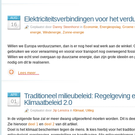
Elektriciteitsverbindingen voor het ve
AUG
16
Geplaatst door
Danny Steenhorst
in
Economie
,
Energieopslag
,
Groene 
energie
,
Windenergie
,
Zonne-energie
Willen we Europa verduurzamen, dan is er nog heel wat werk aan de winkel. 
gebruiken we voor verwarming en vooral voor transport nog overwegend fossi
Willen we echt snel overgaan op duurzame energie, dan zijn grote ideeën en 
nodig om dit te realiseren.
Lees meer…
Traditioneel milieubeleid: Regelgeving
APR
01
Klimaatbeleid 2.0
Geplaatst door
Jip Lenstra
in
Klimaat
,
Uitleg
In de volgende fase zal er meer dwang uitgeoefend moeten worden. Dit is dee
Zie hiervoor
deel 1
en
deel 2
van dit artikel.
Doel is het klimaat beschermen tegen de mens. Ik kies hierbij voor het traditio