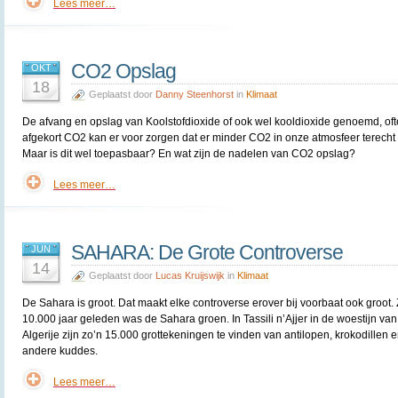
Lees meer…
CO2 Opslag
OKT
18
Geplaatst door
Danny Steenhorst
in
Klimaat
De afvang en opslag van Koolstofdioxide of ook wel kooldioxide genoemd, of
afgekort CO2 kan er voor zorgen dat er minder CO2 in onze atmosfeer terecht
Maar is dit wel toepasbaar? En wat zijn de nadelen van CO2 opslag?
Lees meer…
SAHARA: De Grote Controverse
JUN
14
Geplaatst door
Lucas Kruijswijk
in
Klimaat
De Sahara is groot. Dat maakt elke controverse erover bij voorbaat ook groot.
10.000 jaar geleden was de Sahara groen. In Tassili n’Ajjer in de woestijn van
Algerije zijn zo’n 15.000 grottekeningen te vinden van antilopen, krokodillen 
andere kuddes.
Lees meer…