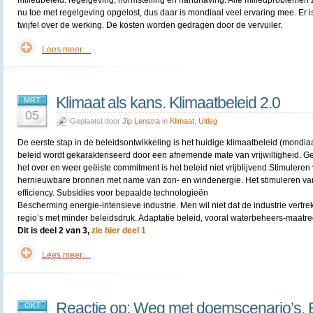
milieubeleid: regelgeving, normstelling en handhaving. Alle milieuproblemen zi
nu toe met regelgeving opgelost, dus daar is mondiaal veel ervaring mee. Er 
twijfel over de werking. De kosten worden gedragen door de vervuiler.
Lees meer…
Klimaat als kans. Klimaatbeleid 2.0
MRT
05
Geplaatst door
Jip Lenstra
in
Klimaat
,
Uitleg
De eerste stap in de beleidsontwikkeling is het huidige klimaatbeleid (mondiaal
beleid wordt gekarakteriseerd door een afnemende mate van vrijwilligheid. G
het over en weer geëiste commitment is het beleid niet vrijblijvend.Stimuleren
hernieuwbare bronnen met name van zon- en windenergie. Het stimuleren va
efficiency. Subsidies voor bepaalde technologieën
Bescherming energie-intensieve industrie. Men wil niet dat de industrie vertre
regio’s met minder beleidsdruk. Adaptatie beleid, vooral waterbeheers-maatre
Dit is deel 2 van 3,
zie hier deel 1
Lees meer…
Reactie op: Weg met doemscenario’s. 
OKT