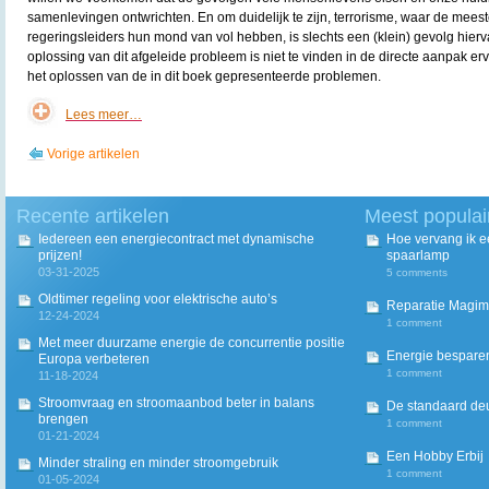
samenlevingen ontwrichten. En om duidelijk te zijn, terrorisme, waar de mees
regeringsleiders hun mond van vol hebben, is slechts een (klein) gevolg hier
oplossing van dit afgeleide probleem is niet te vinden in de directe aanpak er
het oplossen van de in dit boek gepresenteerde problemen.
Lees meer…
Vorige artikelen
Recente artikelen
Meest populai
Iedereen een energiecontract met dynamische
Hoe vervang ik 
prijzen!
spaarlamp
03-31-2025
5 comments
Oldtimer regeling voor elektrische auto’s
Reparatie Magim
12-24-2024
1 comment
Met meer duurzame energie de concurrentie positie
Energie besparen
Europa verbeteren
1 comment
11-18-2024
Stroomvraag en stroomaanbod beter in balans
De standaard deur
brengen
1 comment
01-21-2024
Een Hobby Erbij
Minder straling en minder stroomgebruik
1 comment
01-05-2024