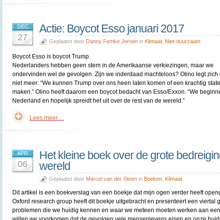
Actie: Boycot Esso januari 2017
DEC
27
Geplaatst door
Danny Femke Jeroen
in
Klimaat
,
Niet-duurzaam
Boycot Esso is boycot Trump.
Nederlanders hebben geen stem in de Amerikaanse verkiezingen, maar we
ondervinden wel de gevolgen. Zijn we inderdaad machteloos? Olino legt zich
niet meer: “We kunnen Trump over ons heen laten komen of een krachtig stat
maken.” Olino heeft daarom een boycot bedacht van Esso/Exxon. “We beginn
Nederland en hopelijk spreidt het uit over de rest van de wereld.”
Lees meer…
Het kleine boek over de grote bedreigi
APR
06
wereld
Geplaatst door
Marcel van der Steen
in
Boeken
,
Klimaat
Dit artikel is een boekverslag van een boekje dat mijn ogen verder heeft ope
Oxford research group heeft dit boekje uitgebracht en presenteert een viertal 
problemen die we huidig kennen en waar we meteen moeten werken aan een
willen we voorkomen dat de gevolgen vele mensenlevens eisen en onze huid