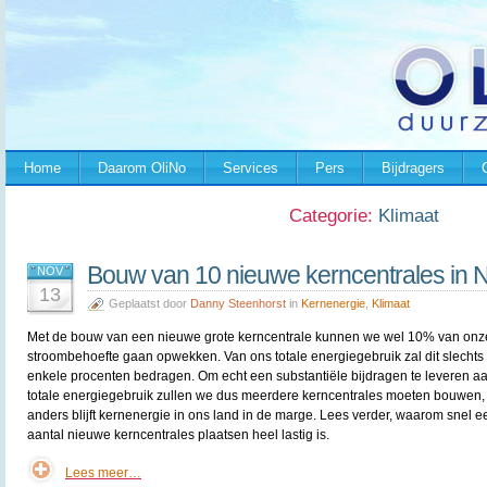
Home
Daarom OliNo
Services
Pers
Bijdragers
Categorie:
Klimaat
Bouw van 10 nieuwe kerncentrales in 
NOV
13
Geplaatst door
Danny Steenhorst
in
Kernenergie
,
Klimaat
Met de bouw van een nieuwe grote kerncentrale kunnen we wel 10% van onz
stroombehoefte gaan opwekken. Van ons totale energiegebruik zal dit slechts
enkele procenten bedragen. Om echt een substantiële bijdragen te leveren a
totale energiegebruik zullen we dus meerdere kerncentrales moeten bouwen,
anders blijft kernenergie in ons land in de marge. Lees verder, waarom snel e
aantal nieuwe kerncentrales plaatsen heel lastig is.
Lees meer…