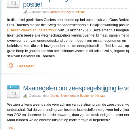
23
positief
Geplaatst door
Jeroen van Agt
in
Klimaat
In dit artikel geeft Hans Custers een reactie op het opiniestuk van Guus Berkh
Dick Thoenes met de titel “Weg met doemscenario’s. Bekijk opwarming positief
Elsevier Weekblad (betaalmuur)
van 13 oktober 2018. Deze emeritus hoogler
lijken zo’n beetje alle wetenschappelijke kennis over het klimaat, samen met 
overwegingen van energiedeskundigen en –bedrijven en van economen en
beleidsmakers die zich bezighouden met de energietransitie of het klimaat, o
grote hoop te gooien: die van het milieuactivisme. In dit artikel zal hij ingaan 
stuk van Berkhout en Thoenes.
Lees meer…
Maatregelen om zeespiegelstijging te
DEC
23
Geplaatst door
Danny Steenhorst
in
Economie
,
Klimaat
We zien telkens weer dat de verwachting van de stijging van de zeespiegel w
onderschat. Dat de verbranding van fossiele brandstoffen zorgt voor het vrijk
van CO2 en daarmee de aarde opwarmt, daar zijn de deskundige het over ee
Maar kunnen we de enorme uitstoot op korte termijn al beperken?