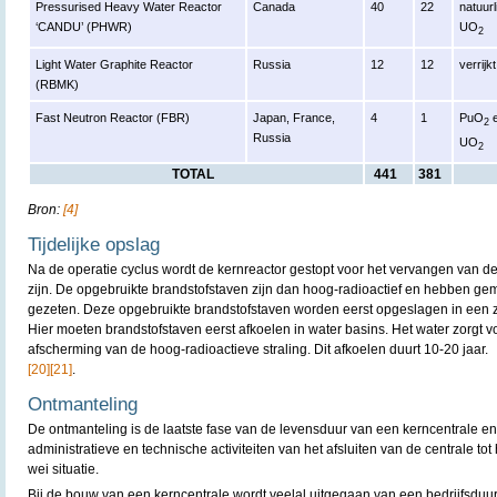
Pressurised Heavy Water Reactor
Canada
40
22
natuurl
‘CANDU’ (PHWR)
UO
2
Light Water Graphite Reactor
Russia
12
12
verrij
(RBMK)
Fast Neutron Reactor (FBR)
Japan, France,
4
1
PuO
2
Russia
UO
2
TOTAL
441
381
Bron:
[4]
Tijdelijke opslag
Na de operatie cyclus wordt de kernreactor gestopt voor het vervangen van de
zijn. De opgebruikte brandstofstaven zijn dan hoog-radioactief en hebben gemi
gezeten. Deze opgebruikte brandstofstaven worden eerst opgeslagen in een 
Hier moeten brandstofstaven eerst afkoelen in water basins. Het water zorgt v
afscherming van de hoog-radioactieve straling. Dit afkoelen duurt 10-20 jaar.
[20]
[21]
.
Ontmanteling
De ontmanteling is de laatste fase van de levensduur van een kerncentrale en
administratieve en technische activiteiten van het afsluiten van de centrale to
wei situatie.
Bij de bouw van een kerncentrale wordt veelal uitgegaan van een bedrijfsduur v