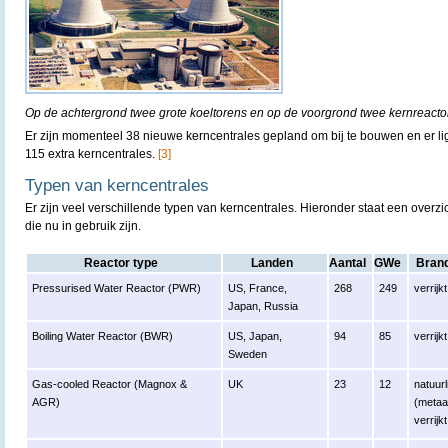
Op de achtergrond twee grote koeltorens en op de voorgrond twee kernreact
Er zijn momenteel 38 nieuwe kerncentrales gepland om bij te bouwen en er li
115 extra kerncentrales.
[3]
Typen van kerncentrales
Er zijn veel verschillende typen van kerncentrales. Hieronder staat een overzi
die nu in gebruik zijn.
Reactor type
Landen
Aantal
GWe
Brand
Pressurised Water Reactor (PWR)
US, France,
268
249
verrij
Japan, Russia
Boiling Water Reactor (BWR)
US, Japan,
94
85
verrij
Sweden
Gas-cooled Reactor (Magnox &
UK
23
12
natuurl
AGR)
(metaal
verrij