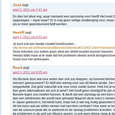
José
zegt:
april 2, 2011 om 7:47 am
En dan het afval nog, waar niemand een oplossing voor heeft! Het moet 2
opgeslagen – maar waar? Er is nog geen veilige eindberging voor, maar d
als er meer geproduceerd blijft worden.
HenkR
zegt:
april 3, 2011 om 8:53 am
Je kunt ook een beetje creatief boekhouden…
http://www.wdr.de/themen/politik/nrw04/atomkraft/110402.jhtml?rubrikensty
Deze industrie zou iedere gram afval per direkt moeten kunnen traceren.
Helaas blijkt maar al te vaak dat het probleem steeds wordt doorgeschov
Goed voor het vertrouwen…
Ruud
zegt:
april 3, 2011 om 8:05 pm
Als Borsele door wat voor reden dan ook zou klappen, op hoeveel kilome
mensen geevacueerd? Er blijft dan weinig over van dit kleine landje. De r
toegankelijk. Dat geld natuurlijk ook voor onze zuider buren. Heb het a
dan geen alternatieven als zon & wind? Het hoeft geen vloedgolf te zijn
Borsele tegen zou moeten kunnen. Ik denk dat een aanslag op een kern c
dan een windmolen die wordt neer gehaald.Waarom deze risico’s nemen? H
in Japan gebeurd is, het klinkt hard, maar het is wel erg rustig geworden b
dit het risico wat we willen nemen met een kern centrale? Hoe meer er ko
van de uranium peak die er aankomt en de opslag problemen & kosten.
de problemen in de golf van Mexico gezien, is ook geen kleine ramp & d