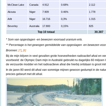
McClean Lake
Canada
4.912
0.68%
2.112
Akouta
Niger
7.909
0.46%
1.778
Arlit
Niger
16.716
0,3%
1.315
Beverley
Australia
17.800
0,15%
825
Top 10 totaal
30.387
* Som van opgeslagen -en bewezen voorraad uranium erts.
** Percentage is het gewogen gemiddelde van opgeslagen -en bewezen voorr
Bronnen:
[7]
,
[8]
Bij de mijn blijven in veel gevallen grote hoeveelheden radioactief afval en v
voorbeeld: de Olympic Dam mijn in Australië gebruikt nu dagelijks 60 miljoen 
de verzuurde modder en het radioactieve afval die hierbij ontstaan is groot m
In de jaren 80 werd dit afval van sommige mijnen gewoon gedumpt in de natuur
precies gebeurt met dit afval.