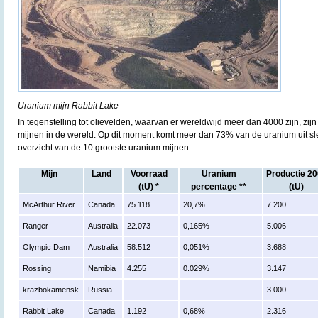
Uranium mijn Rabbit Lake
In tegenstelling tot olievelden, waarvan er wereldwijd meer dan 4000 zijn, zi
mijnen in de wereld. Op dit moment komt meer dan 73% van de uranium uit sle
overzicht van de 10 grootste uranium mijnen.
Mijn
Land
Voorraad
Uranium
Productie 2
(tU) *
percentage **
(tU)
McArthur River
Canada
75.118
20,7%
7.200
Ranger
Australia
22.073
0,165%
5.006
Olympic Dam
Australia
58.512
0,051%
3.688
Rossing
Namibia
4.255
0.029%
3.147
krazbokamensk
Russia
–
–
3.000
Rabbit Lake
Canada
1.192
0,68%
2.316