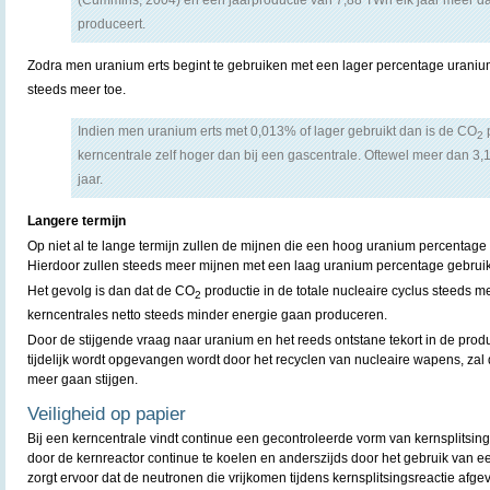
(Cummins, 2004) en een jaarproductie van 7,88 TWh elk jaar meer d
produceert.
Zodra men uranium erts begint te gebruiken met een lager percentage uran
steeds meer toe.
Indien men uranium erts met 0,013% of lager gebruikt dan is de CO
p
2
kerncentrale zelf hoger dan bij een gascentrale. Oftewel meer dan 3,
jaar.
Langere termijn
Op niet al te lange termijn zullen de mijnen die een hoog uranium percentag
Hierdoor zullen steeds meer mijnen met een laag uranium percentage gebrui
Het gevolg is dan dat de CO
productie in de totale nucleaire cyclus steeds 
2
kerncentrales netto steeds minder energie gaan produceren.
Door de stijgende vraag naar uranium en het reeds ontstane tekort in de prod
tijdelijk wordt opgevangen wordt door het recyclen van nucleaire wapens, zal 
meer gaan stijgen.
Veiligheid op papier
Bij een kerncentrale vindt continue een gecontroleerde vorm van kernsplitsing 
door de kernreactor continue te koelen en anderszijds door het gebruik van 
zorgt ervoor dat de neutronen die vrijkomen tijdens kernsplitsingsreactie af