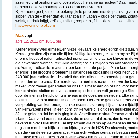
assumed that onshore wind costs about the same as nuclear” Daar maak 
beperkt is. De verhouding 8:133 is dan heel vreemd.
Bij kernenergie lijkt me het belangrijkste probleem niet de plaatsing van
slopen van de – meer dan 40 jaar zoals in Japan – oude centrales. Zola
weinig nadruk krijgt, zelfs bij milieugroepen blijft het kiezen tussen klima
http://www.monbiot.com
Max
zegt:
april 12, 2011 om 10:51 pm
Kernenergie? Weg ermee!Een vieze, gevaarlijke energiebron die z.s.m. 
Kernongevallen zijn van alle tijden. Veilige kernenergie is een mythe.Bi
enorme hoeveelheden radioactief materiaal vrij die achter blijven in de w
die gewonnen wordt blijft 85 kilo achter; dat is 1 miljoen ton aan vloeibaa
stofvormig radioactief materiaal per kerncentrale per jaar.Maar kernenerg
energie’. Het grootste probleem is dat er geen oplossing is voor het nucleaire
240.000 jaar radioactief. Je zadelt dus niet alleen de komende paar gen
duizenden generaties. De morele vraag hierbij is natuurlijk of wij die ke
maken voor zoveel generaties na ons.Er is maar een oplossing voor het 
kerncentrales sluiten en overstappen op schone en veilige energie.Sinds
door de mens is het plutonium niveau in de oceanen gestegen. Elke ramp 
accumulatie van plutonium in de oceanen. Het zelfde geldt overigens vo
verspreiding van kernenergie en kerncentrales brengt bijna onvermijdelij
van kernwapens mee. In een conflictrijke wereld is dit geen gelukkige evo
32 jaar geleden dat het mis ging in de Amerikaanse staat Pennsylvania bi
Island. Daar vond een ramp plaats die in een aantal opzichten te vergelijk
bekend is over Fukushima. De impact van die ramp op de mensen uit de
nog zeer merkbaar blijkt uit een bijdrage van de NOS.De nieuwste, modern
dan die van de eerste generatie. Maar echt veilige centrales bestaan ni
in Franse kerncentrales in 2010 /http://www.hln.be// of de ramp in Three M