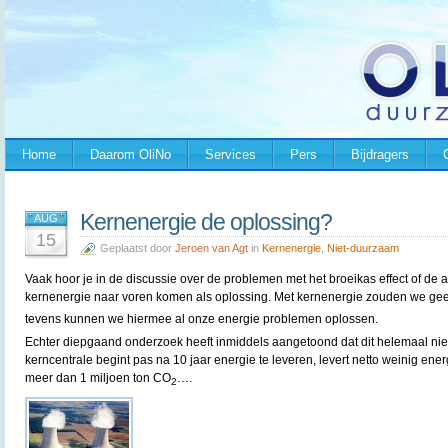
Home
Daarom OliNo
Services
Pers
Bijdragers
Kernenergie de oplossing?
AUG
15
Geplaatst door
Jeroen van Agt
in
Kernenergie
,
Niet-duurzaam
Vaak hoor je in de discussie over de problemen met het broeikas effect of de
kernenergie naar voren komen als oplossing. Met kernenergie zouden we g
tevens kunnen we hiermee al onze energie problemen oplossen.
Echter diepgaand onderzoek heeft inmiddels aangetoond dat dit helemaal nie
kerncentrale begint pas na 10 jaar energie te leveren, levert netto weinig ener
meer dan 1 miljoen ton CO
….
2