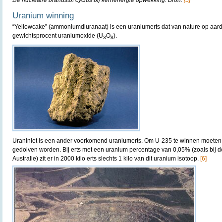
De nucleaire brandstof cyclus bij kernenergie opwekking. Bron:
[5]
Uranium winning
“Yellowcake” (ammoniumdiuranaat) is een uraniumerts dat van nature op aarde
gewichtsprocent uraniumoxide (U
O
).
3
8
Uraniniet is een ander voorkomend uraniumerts. Om U-235 te winnen moeten
gedolven worden. Bij erts met een uranium percentage van 0,05% (zoals bij 
Australie) zit er in 2000 kilo erts slechts 1 kilo van dit uranium isotoop.
[6]