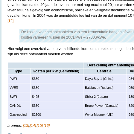
gevallen kan na die 40 jaar de levensduur met nog maximaal 20 jaar worden ve
levensduur als gevolg van economische, politieke en veiligheidstechnische 
gevallen korter. In 2004 was de gemiddelde leeftijd van de op dat moment 107
[12]
De kosten voor het ontmantelen van een kerncentrale hangen af van h
kosten varieeren tussen de 200$/kWe – 2700$/kWe.
Hier volgt een overzicht van de verschillende kerncentrales die nu nog in bedr
zijn als deze ontmanteld moeten worden.
Berekening ontmantelingsk
Type
Kosten per kW (Gemiddeld)
Centrale
Ve
PWR
$350
Daya Bay 1 (China)
98
VVER
$330
Balakovo (Rusland)
95
BWR
$425
Shika 2 (Japan)
13
CANDU
$350
Bruce Power (Canada)
82
Gas-cooled
$2600
Wylfa Magnox (UK)
98
bronnen:
[13]
,
[14]
,
[15]
,
[16]