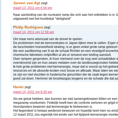
Jeroen van Agt
zegt:
maart 13, 2011 om 6:56 pm
Naar aanleiding van de nucleaire ramp die zich aan het voltrekken is in Ja
uitgewerkt met het hoofdstuk “Veiligheid”
Philip Rodrigues
zegt:
maart 14, 2011 om 12:58 am
Om maar eens advocaat van de duivel te spelen.
De problemen met de kerncentrales in Japan lijken mee te vallen. Erger no
de bescheiden hoeveelheid straling, is er geen enkel grote ramp gebeurt 
die een aardbeving van 9 op de schaal Richter en een vloedgolf erover
chemische fabrieken ontploffen al als er iemand een leiding aansluit.
Over rampen gesproken, ik hoor niemand over de nog veel schadelijker ef
overstroomd zijn en hun zware metalen over de landbouwgronden hebben
Ik heb grote problemen met kernenergie, maar dat is vooral op het gebied 
resources en de absurde kosten voor bouw en afbraak. Maar laten we w
ze zijn en niet vluchten in hysterische geruchten die de zaak tegen kerne
goed zal doen. Herinner de broeikasgas leugens en de schade die dat a
Henkr
zegt:
maart 14, 2011 om 8:30 am
Als we geluk hebben, dan kunnen we met samengeknepen billen en een
megaramp voorkomen. Feitelijk heeft men de controle verloren en grijpt
Voorstanders beweren dat kernenergie te beheersen is.
Het tegendeel is helaas wederom bewezen en hopelijk leert men nu eindel
12 maart 2011 zou eigenlijk het einde van het tijdperk kernenergie moet