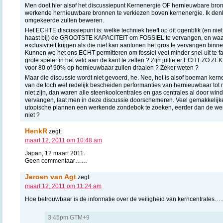
Men doet hier alsof het discussiepunt Kernenergie OF hernieuwbare bronn
werkende hernieuwbare bronnen te verkiezen boven kernenergie. Ik den
omgekeerde zullen beweren.
Het ECHTE discussiepunt is: welke techniek heeft op dit ogenblik (en niet
haast bij) de GROOTSTE KAPACITEIT om FOSSIEL te vervangen, en waa
exclusiviteit krijgen als die niet kan aantonen het gros te vervangen bin
Kunnen we het ons ECHT permitteren om fossiel veel minder snel uit te f
grote speler in het veld aan de kant te zetten ? Zijn jullie er ECHT ZO Z
voor 80 of 90% op hernieuwbaar zullen draaien ? Zeker weten ?
Maar die discussie wordt niet gevoerd, he. Nee, het is alsof boeman kern
van de toch wel redelijk bescheiden performanties van hernieuwbaar tot 
niet zijn, dan waren alle steenkoolcentrales en gas centrales al door w
vervangen, laat men in deze discussie doorschemeren. Veel gemakkelijke
utopische plannen een werkende zondebok te zoeken, eerder dan de werke
niet ?
HenkR
zegt:
maart 12, 2011 om 10:48 am
Japan, 12 maart 2011.
Geen commentaar……
Jeroen van Agt
zegt:
maart 12, 2011 om 11:24 am
Hoe betrouwbaar is de informatie over de veiligheid van kerncentrales….
3:45pm GTM+9