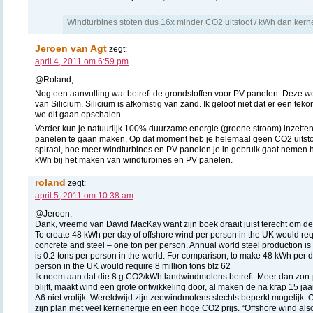
Windturbines stoten dus 16x minder CO2 uitstoot / kWh dan kern
Jeroen van Agt
zegt:
april 4, 2011 om 6:59 pm
@Roland,
Nog een aanvulling wat betreft de grondstoffen voor PV panelen. Deze 
van Silicium. Silicium is afkomstig van zand. Ik geloof niet dat er een tek
we dit gaan opschalen.
Verder kun je natuurlijk 100% duurzame energie (groene stroom) inzette
panelen te gaan maken. Op dat moment heb je helemaal geen CO2 uitstoot
spiraal, hoe meer windturbines en PV panelen je in gebruik gaat nemen h
kWh bij het maken van windturbines en PV panelen.
roland
zegt:
april 5, 2011 om 10:38 am
@Jeroen,
Dank, vreemd van David MacKay want zijn boek draait juist terecht om de cij
To create 48 kWh per day of offshore wind per person in the UK would requ
concrete and steel – one ton per person. Annual world steel production is
is 0.2 tons per person in the world. For comparison, to make 48 kWh per 
person in the UK would require 8 million tons blz 62
Ik neem aan dat die 8 g CO2/kWh landwindmolens betreft. Meer dan zon-
blijft, maakt wind een grote ontwikkeling door, al maken de na krap 15 j
A6 niet vrolijk. Wereldwijd zijn zeewindmolens slechts beperkt mogelijk. 
zijn plan met veel kernenergie en een hoge CO2 prijs. “Offshore wind also 