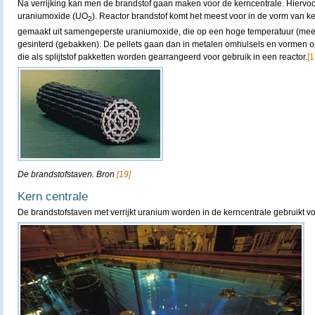
Na verrijking kan men de brandstof gaan maken voor de kerncentrale. Hiervo
uraniumoxide (UO
). Reactor brandstof komt het meest voor in de vorm van 
2
gemaakt uit samengeperste uraniumoxide, die op een hoge temperatuur (me
gesinterd (gebakken). De pellets gaan dan in metalen omhulsels en vormen o
die als splijtstof pakketten worden gearrangeerd voor gebruik in een reactor.
[1
De brandstofstaven. Bron
[19]
Kern centrale
De brandstofstaven met verrijkt uranium worden in de kerncentrale gebruikt voo