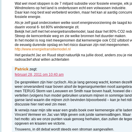
Wat wel moet stoppen is de 7 miljard subsidie voor fossiele energie, elk jaa
Windmolens op het land is ondertussen echt een volwassen industrie.
Daar kan nog best wat verbeterd worden, maar het kan al aardig concurr
fossiele energie.
Als je zelf gaat onderzoeken welke soort energievoorziening de laagst kost
daarin vooral 6- tot 80% windenergie zit.
Bekijk het zelf met het energietransitiemodel, laad daar het 80% CO2 redu
Streep de kerncentrale weg en zie welke bronnen het duurder maken.
In het model is nog niet meegenomen dat kernenergie ook CO2 uitstoot v
de eeuwig durende opslag en het risico daarvan zijn niet meegenomen.
http://www.energietransitiemodel.nl
Het geslacht Jac en Ruud stopt natuurlijk na jullie dood, anders zou je n
radioactief afval willen achterlaten
Patrick
zegt:
februari 28, 2011 om 10:40 am
De gesprekken zijn hier cyclisch. Als je lang genoeg wacht, komen deze
weer onveranderd naar boven alsof de tegenargumenten nooit aangebracht 
men TERUG Storm van Leeuwen en Smith naar boven haalt, hoewel di
vertellen (volgens hun model gebruiken uranium mijnen in sommige land
ganse land waarin die mijnen zich bevinden bijvoorbeeld – kan je het rid
discussie hier niet veel zin meer.
Ik verwijs naar mijn site waar een gratis boek over kernenergie af te laden 
Vincent Vermeer en Jac van Wijk geven ook juiste samenvattingen. Maar da
het motto: als we onze punten vaak genoeg herhalen, dan zullen de tegen
opgeven en kraaien we victorie.
Trouwens, in dit debat wordt steeds een stroman aangevallen.