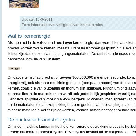
Update: 13-3-2011
Extra informatie over veiligheid van kerncentrales
Wat is kernenergie
Als men het in de volksmond heeft over kernenergie, dan wordt hier vaak kerns
proces worden zware kernen, meestal uranium isotopen gesplitst in nieuwe 
lichter zijn dan de som van de uitgangsmaterialen. De ontbrekende massa is 
beroemde formule van Einstein:
Omdat de term c² zo groot is, ongeveer 300.000.000 meter per seconde, komt e
energie vrij, ook als maar een klein gedeelte (een paar procent) van de mas
kernen, zoals die van plutonium en thorium zijn splijtbaar. Plutonium ontstaat 
kernreacties in de reactorkern en wordt ook gedeeltelijk gespleten, waarbij nat
Gebruikte splijtstof kan voor circa 95% hergebruikt worden, men spreekt van r
en de materialen die als verpakking hebben gediend van de splijtingsmaterial
mindere mate radio-actief zijn geworden, vormen samen het zogenoemde ker
De nucleaire brandstof cyclus
Om meer inzicht te krijgen in het hele kernenergie opwekking proces is het bel
gehele nucleaire brandstof cyclus. Deze cyclus bestaat uit de volgende onder