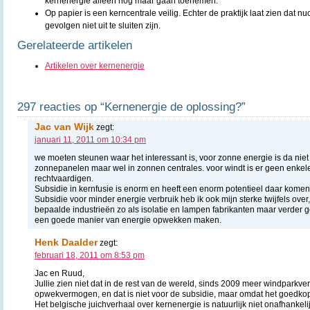
kernenergie alleen nog maar gaan toenemen.
Op papier is een kerncentrale veilig. Echter de praktijk laat zien dat n
gevolgen niet uit te sluiten zijn.
Gerelateerde artikelen
Artikelen over kernenergie
297 reacties op “Kernenergie de oplossing?”
Jac van Wijk
zegt:
januari 11, 2011 om 10:34 pm
we moeten steunen waar het interessant is, voor zonne energie is da niet
zonnepanelen maar wel in zonnen centrales. voor windt is er geen enkel
rechtvaardigen.
Subsidie in kernfusie is enorm en heeft een enorm potentieel daar kome
Subsidie voor minder energie verbruik heb ik ook mijn sterke twijfels ove
bepaalde industrieën zo als isolatie en lampen fabrikanten maar verder 
een goede manier van energie opwekken maken.
Henk Daalder
zegt:
februari 18, 2011 om 8:53 pm
Jac en Ruud,
Jullie zien niet dat in de rest van de wereld, sinds 2009 meer windpark
opwekvermogen, en dat is niet voor de subsidie, maar omdat het goedkop
Het belgische juichverhaal over kernenergie is natuurlijk niet onafhankelij