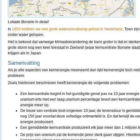
Lokatie Borsele in detail
In
1953 hebben we een grote watersnoodramp gehad in Nederland
. Toen zij
onder water gelopen.
Het is bekend dat vanwege klimaatverandering de kans groter is dat er sterk
grote storm nog een keer toeslaat in Zeeland (waar kerncentrale Borsele staat
krijgen als in Japan.
Samenvatting
Als je alle aspecten van kernenergie meeneemt dan lijkt kernenergie toch nie
probleem.
Zoals hierboven beschreven heeft kernenergie de volgende problemen:
Een kerncentrale begint in het gunstigste geval pas na 10 jaar energie
uranium erts met een laag uranium percentage levert een kerncentrale
energie meer op.
De bouw van centrale kost ongeveer 10 jaar, de levensduur is gemidde
nog 150 jaar voordat deze volledige ontmanteld is. En dat terwijl de cen
energie produceert.
Een gemiddelde kerncentrale produceert elk jaar meer dan 1 miljoen 
De prijs van uranium zal de komende jaren sterk gaan stijgen. Hierdoor