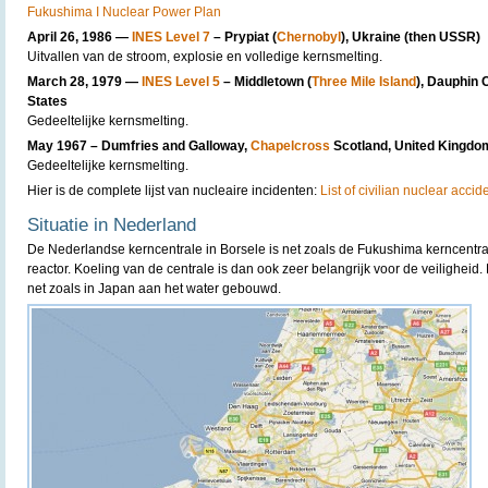
Fukushima I Nuclear Power Plan
April 26, 1986 —
INES Level 7
– Prypiat (
Chernobyl
), Ukraine (then USSR)
Uitvallen van de stroom, explosie en volledige kernsmelting.
March 28, 1979 —
INES Level 5
– Middletown (
Three Mile Island
), Dauphin 
States
Gedeeltelijke kernsmelting.
May 1967 – Dumfries and Galloway,
Chapelcross
Scotland, United Kingdo
Gedeeltelijke kernsmelting.
Hier is de complete lijst van nucleaire incidenten:
List of civilian nuclear accid
Situatie in Nederland
De Nederlandse kerncentrale in Borsele is net zoals de Fukushima kerncentra
reactor. Koeling van de centrale is dan ook zeer belangrijk voor de veiligheid.
net zoals in Japan aan het water gebouwd.