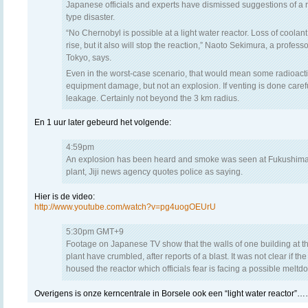
Japanese officials and experts have dismissed suggestions of a 
type disaster.
“No Chernobyl is possible at a light water reactor. Loss of coola
rise, but it also will stop the reaction,” Naoto Sekimura, a professo
Tokyo, says.
Even in the worst-case scenario, that would mean some radioact
equipment damage, but not an explosion. If venting is done carefully
leakage. Certainly not beyond the 3 km radius.
En 1 uur later gebeurd het volgende:
4:59pm
An explosion has been heard and smoke was seen at Fukushima
plant, Jiji news agency quotes police as saying.
Hier is de video:
http://www.youtube.com/watch?v=pg4uogOEUrU
5:30pm GMT+9
Footage on Japanese TV show that the walls of one building at 
plant have crumbled, after reports of a blast. It was not clear if 
housed the reactor which officials fear is facing a possible meltd
Overigens is onze kerncentrale in Borsele ook een “light water reactor”