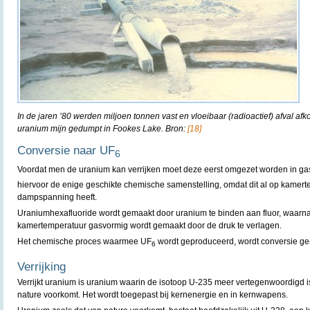
In de jaren ’80 werden miljoen tonnen vast en vloeibaar (radioactief) afval a
uranium mijn gedumpt in Fookes Lake. Bron:
[18]
Conversie naar UF
6
Voordat men de uranium kan verrijken moet deze eerst omgezet worden in ga
hiervoor de enige geschikte chemische samenstelling, omdat dit al op kamer
dampspanning heeft.
Uraniumhexafluoride wordt gemaakt door uranium te binden aan fluor, waarna
kamertemperatuur gasvormig wordt gemaakt door de druk te verlagen.
Het chemische proces waarmee UF
wordt geproduceerd, wordt conversie 
6
Verrijking
Verrijkt uranium is uranium waarin de isotoop U-235 meer vertegenwoordigd i
nature voorkomt. Het wordt toegepast bij kernenergie en in kernwapens.