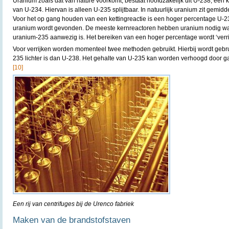
Uranium zoals dat van nature voorkomt, bestaat hoofdzakelijk uit U-238, een k
van U-234. Hiervan is alleen U-235 splijtbaar. In natuurlijk uranium zit gemid
Voor het op gang houden van een kettingreactie is een hoger percentage U-23
uranium wordt gevonden. De meeste kernreactoren hebben uranium nodig waa
uranium-235 aanwezig is. Het bereiken van een hoger percentage wordt ‘verr
Voor verrijken worden momenteel twee methoden gebruikt. Hierbij wordt gebrui
235 lichter is dan U-238. Het gehalte van U-235 kan worden verhoogd door gas
[10]
Een rij van centrifuges bij de Urenco fabriek
Maken van de brandstofstaven