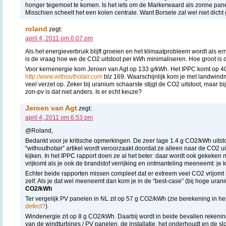
honger tegemoet te komen. Is het iets om de Markerwaard als zonne panee
Misschien scheelt het een kolen centrale. Want Borsele zal wel niet dicht ga
roland
zegt:
april 4, 2011 om 6:07 pm
Als het energieverbruik blijft groeien en het klimaatprobleem wordt als e
is de vraag hoe we de CO2 uitstoot per kWh minimaliseren. Hoe groot is 
Voor kernenergie kom Jeroen van Agt op 133 g/kWh. Het IPPC komt op 
http://www.withouthotair.com
blz 169. Waarschijnlijk kom je met landwind
veel verzet op. Zeker bij uranium schaarste stijgt de CO2 uitstoot, maar b
zon-pv is dat niet anders. Is er echt keuze?
Jeroen van Agt
zegt:
april 4, 2011 om 6:53 pm
@Roland,
Bedankt voor je kritische opmerkingen. De zeer lage 1.4 g CO2/kWh uitsto
“withouthotair” artikel wordt veroorzaakt doordat ze alleen naar de CO2 uit
kijken. In het IPPC rapport doen ze al het beter: daar wordt ook gekeken 
vrijkomt als je ook de brandstof verrijking en ontmanteling meeneemt: je
Echter beide rapporten missen compleet dat er extreem veel CO2 vrijomt
zelf. Als je dat wel meeneemt dan kom je in de “best-case” (bij hoge ura
CO2/kWh
Ter vergelijk PV panelen in NL zit op 57 g CO2/kWh (zie berekening in het
defect?
)
Windenergie zit op 8 g CO2/kWh. Daarbij wordt in beide bevallen reken
van de windturbines / PV panelen, de installatie, het onderhoudt en de sl