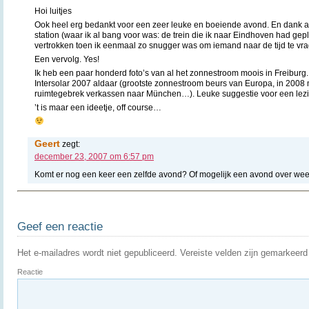
Hoi luitjes
Ook heel erg bedankt voor een zeer leuke en boeiende avond. En dank aan 
station (waar ik al bang voor was: de trein die ik naar Eindhoven had gepl
vertrokken toen ik eenmaal zo snugger was om iemand naar de tijd te vr
Een vervolg. Yes!
Ik heb een paar honderd foto’s van al het zonnestroom moois in Freiburg.
Intersolar 2007 aldaar (grootste zonnestroom beurs van Europa, in 200
ruimtegebrek verkassen naar München…). Leuke suggestie voor een lez
’t is maar een ideetje, off course…
Geert
zegt:
december 23, 2007 om 6:57 pm
Komt er nog een keer een zelfde avond? Of mogelijk een avond over we
Geef een reactie
Het e-mailadres wordt niet gepubliceerd.
Vereiste velden zijn gemarkeer
Reactie