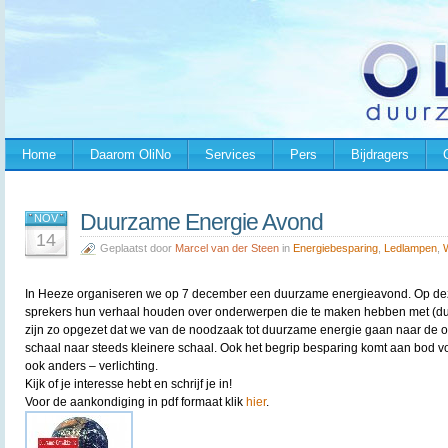
Home
Daarom OliNo
Services
Pers
Bijdragers
Duurzame Energie Avond
NOV
14
Geplaatst door
Marcel van der Steen
in
Energiebesparing
,
Ledlampen
,
In Heeze organiseren we op 7 december een duurzame energieavond. Op de
sprekers hun verhaal houden over onderwerpen die te maken hebben met (d
zijn zo opgezet dat we van de noodzaak tot duurzame energie gaan naar de o
schaal naar steeds kleinere schaal. Ook het begrip besparing komt aan bod voor
ook anders – verlichting.
Kijk of je interesse hebt en schrijf je in!
Voor de aankondiging in pdf formaat klik
hier
.