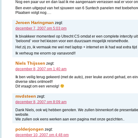
Nog een paar uur en dan laat ik me aangenaam verrassen wat er voor ons 
Ben even uitgeput van het sjouwen van 6 Suntech panelen met toebeho
Plaatsen volgt nog….
Jeroen Haringman
zegt:
december 7, 2007 om 5:03 pm
Ik bivakkeer momenteel op Utrecht CS omdat er een complete intercity uit 
‘beloond’ voor het kiezen voor een duurzaam mogelijk reismethode.
Het zij zo, ik vermaak me wel met laptop + internet en ik had wat extra tij
Ik verheug me enorm op vanavond!!
Niels Thijssen
zegt:
december 8, 2007 om 1:40 am
Ik ben veilig terug gekeerd (met de auto), zeer leuke avond gehad, en ein
diverse sites ontmoet!!
Dit vraagt om een vervolg!
mvdsteen
zegt:
december 8, 2007 om 8:09 am
Dank Niels, ook wij hebben genoten. We zullen binnenkort de presentatie
website.
We zullen ook eens werken aan een pagina met onze gezichten..
polderjongen
zegt:
december 10, 2007 om 4:48 pm