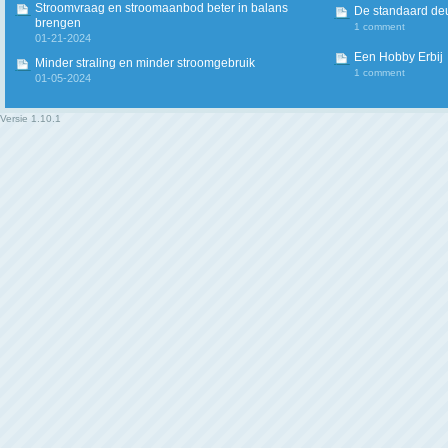
Stroomvraag en stroomaanbod beter in balans
De standaard deur
brengen
1 comment
01-21-2024
Een Hobby Erbij
Minder straling en minder stroomgebruik
1 comment
01-05-2024
Versie
1.10.1