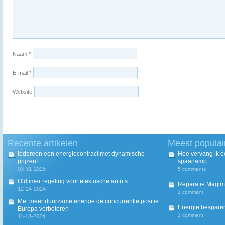
Naam
*
E-mail
*
Website
Recente artikelen
Meest populai
Iedereen een energiecontract met dynamische
Hoe vervang ik 
prijzen!
spaarlamp
03-31-2025
5 comments
Oldtimer regeling voor elektrische auto’s
Reparatie Magim
12-24-2024
1 comment
Met meer duurzame energie de concurrentie positie
Energie besparen
Europa verbeteren
1 comment
11-18-2024