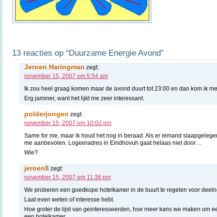
13 reacties op “Duurzame Energie Avond”
Jeroen Haringman
zegt:
november 15, 2007 om 5:54 am
Ik zou heel graag komen maar de avond duurt tot 23:00 en dan kom ik met
Erg jammer, want het lijkt me zeer interessant.
polderjongen
zegt:
november 15, 2007 om 10:02 pm
Same for me, maar ik houd het nog in beraad. Als er iemand slaapgelegen
me aanbevolen. Logeeradres in Eindhovuh gaat helaas niet door…
Wie?
jeroen8
zegt:
november 15, 2007 om 11:36 pm
We proberen een goedkope hotelkamer in de buurt te regelen voor deeln
Laat even weten of interesse hebt.
Hoe groter de lijst van geinteresseerden, hoe meer kans we maken om een
een hotelkamer.