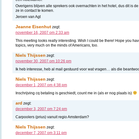
Overigens blijven alle sprekers ook overnachten in het hotel, dus dit is 
ze in contact te komen.
Jeroen van Agt
Jeanne Eisenhut
zegt:
november 16, 2007 om 2:33 am
This meeting looks really interesting. Wish I could be there! Hope you hav
topics, very much on the minds of Americans, too.
Niels Thijssen
zegt:
november 30, 2007 om 10:26 pm
Ik heb interesse, heb al mail gestuurd voor wat vragen… als die beantwoo
Niels Thijssen
zegt:
december 1, 2007 om 4:38 pm
Inschrijving cq betaling is geschiedt, count me in (als er nog plaats is)
ard
zegt:
december 3, 2007 om 7:24 pm
Carpoolers (prius) vanuit regio Amsterdam?
Niels Thijssen
zegt:
december 7, 2007 om 3:11 pm