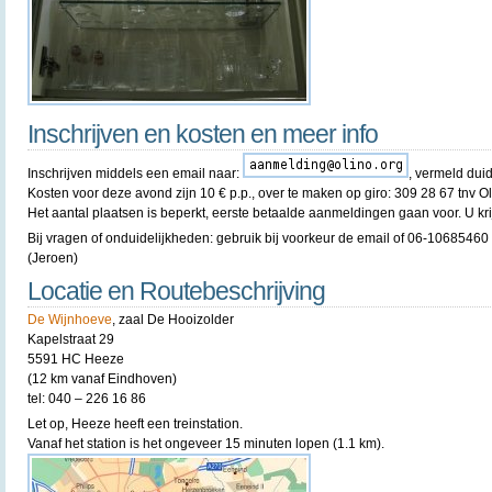
Inschrijven en kosten en meer info
Inschrijven middels een email naar:
, vermeld duid
Kosten voor deze avond zijn 10 € p.p., over te maken op giro: 309 28 67 tnv O
Het aantal plaatsen is beperkt, eerste betaalde aanmeldingen gaan voor. U kri
Bij vragen of onduidelijkheden: gebruik bij voorkeur de email of 06-1068546
(Jeroen)
Locatie en Routebeschrijving
De Wijnhoeve
, zaal De Hooizolder
Kapelstraat 29
5591 HC Heeze
(12 km vanaf Eindhoven)
tel: 040 – 226 16 86
Let op, Heeze heeft een treinstation.
Vanaf het station is het ongeveer 15 minuten lopen (1.1 km).