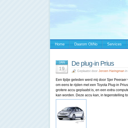
Home
Daarom OliNo
Services
De plug-in Prius
JAN
19
Geplaatst door
Jeroen Haringman
i
Een tijdje geleden werd mij door Sjer Peeraer
om eens te rijden met een Toyota Plug-in Prius.
grotere accu geplaatst is, en een extra compu
kan worden. Deze accu kan, in tegenstelling t