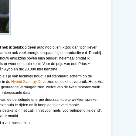
heb ik gelukkig geen auto nodig, en ik zou dan toch liever
armee ook veel energie uitspaart bij de productie e.d. Daarbij
ombouw enigszins boven mijn budget, helemaal omdat ik
 als er weer een auto komt. Voor de prijs van een Prius +
één Aygo en dik 20.000 liter benzine.
o als je van techniek houdt. Het standaard scherm op de
n in de
Hybrid Synergy Drive
zien en ook het verbruik. Het extra
 gevraagde vermogen zien, welke van de twee motoren welk
 interessante data.
el van de benodigde energie duurzaam op te wekken spreken
ze auto te rijden en ik hoop dat hier veel mooie
betekent in het Latijn niet voor niets ‘vooroplopend, leidend’,
 waar maakt.
t u zich wenden tot: