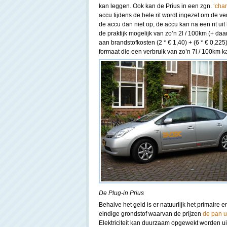
kan leggen. Ook kan de Prius in een zgn.
‘cha
accu tijdens de hele rit wordt ingezet om de 
de accu dan niet op, de accu kan na een rit ui
de praktijk mogelijk van zo’n 2l / 100km (+ da
aan brandstofkosten (2 * € 1,40) + (6 * € 0,225
formaat die een verbruik van zo’n 7l / 100km k
De Plug-in Prius
Behalve het geld is er natuurlijk het primaire
eindige grondstof waarvan de prijzen
de pan ui
Elektriciteit kan duurzaam opgewekt worden ui