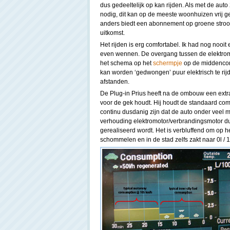
dus gedeeltelijk op kan rijden. Als met de aut
nodig, dit kan op de meeste woonhuizen vrij
anders biedt een abonnement op groene stroo
uitkomst.
Het rijden is erg comfortabel. Ik had nog nooi
even wennen. De overgang tussen de elektromo
het schema op het
schermpje
op de middencons
kan worden ‘gedwongen’ puur elektrisch te rijd
afstanden.
De Plug-in Prius heeft na de ombouw een extr
voor de gek houdt. Hij houdt de standaard co
continu dusdanig zijn dat de auto onder veel 
verhouding elektromotor/verbrandingsmotor du
gerealiseerd wordt. Het is verbluffend om op het
schommelen en in de stad zelfs zakt naar 0l / 