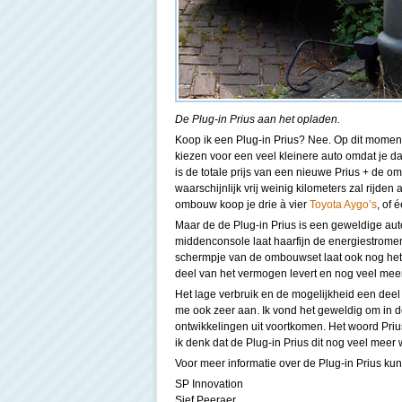
De Plug-in Prius aan het opladen.
Koop ik een Plug-in Prius? Nee. Op dit moment 
kiezen voor een veel kleinere auto omdat je da
is de totale prijs van een nieuwe Prius + de 
waarschijnlijk vrij weinig kilometers zal rijden
ombouw koop je drie à vier
Toyota Aygo’s
, of 
Maar de de Plug-in Prius is een geweldige aut
middenconsole laat haarfijn de energiestrome
schermpje van de ombouwset laat ook nog het
deel van het vermogen levert en nog veel meer
Het lage verbruik en de mogelijkheid een de
me ook zeer aan. Ik vond het geweldig om in de
ontwikkelingen uit voortkomen. Het woord Prius 
ik denk dat de Plug-in Prius dit nog veel meer
Voor meer informatie over de Plug-in Prius kun
SP Innovation
Sjef Peeraer