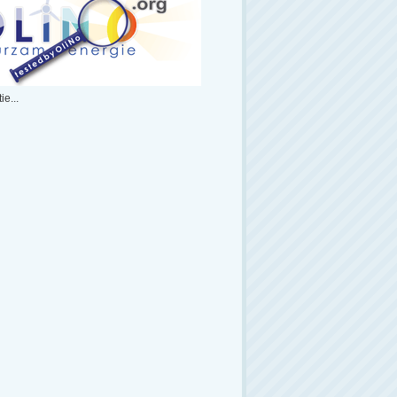
ie...