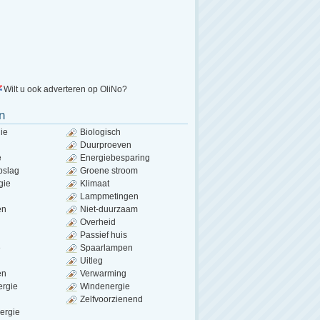
Wilt u ook adverteren op OliNo?
n
ie
Biologisch
Duurproeven
e
Energiebesparing
pslag
Groene stroom
gie
Klimaat
Lampmetingen
en
Niet-duurzaam
Overheid
Passief huis
e
Spaarlampen
Uitleg
en
Verwarming
ergie
Windenergie
Zelfvoorzienend
ergie