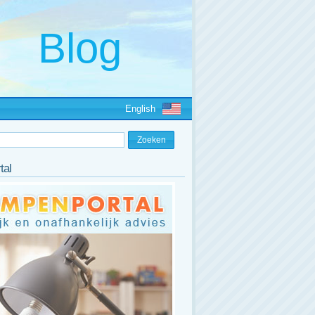
English
tal