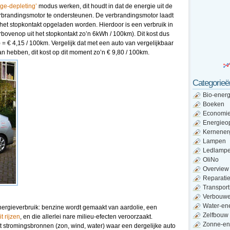
rge-depleting’
modus werken, dit houdt in dat de energie uit de
verbrandingsmotor te ondersteunen. De verbrandingsmotor laadt
t het stopkontakt opgeladen worden. Hierdoor is een verbruik in
arbovenop uit het stopkontakt zo’n 6kWh / 100km). Dit kost dus
) = € 4,15 / 100km. Vergelijk dat met een auto van vergelijkbaar
an hebben, dit kost op dit moment zo’n € 9,80 / 100km.
Categorieë
Bio-energ
Boeken
Economi
Energieo
Kernener
Lampen
Ledlamp
OliNo
Overview
Reparati
Transport
Verbouw
Water-en
 energieverbruik: benzine wordt gemaakt van aardolie, een
Zelfbouw
t rijzen
, en die allerlei nare milieu-efecten veroorzaakt.
Zonne-en
t stromingsbronnen (zon, wind, water) waar een dergelijke auto