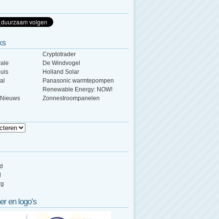
ks
Cryptotrader
ale
De Windvogel
uis
Holland Solar
al
Panasonic warmtepompen
Renewable Energy: NOW!
 Nieuws
Zonnestroompanelen
ed
d
rg
er en logo’s