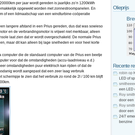
o 20000km per jaar wordt gereden is jaarlijks zo’n 1200kWh
Olieprijs
 gemakkelijk opgewekt worden met zonnestroompanelen. En
m of een lidmaatschap van een windturbine-coöperatie
Bre
t een langere afstand in een Prius gereden, dus dat was sowieso
tor en de verbrandingsmotor is vrijwel niet merkbaar, alleen
ole laat zien dat er wordt overgeschakeld. De normale Prius
en, maar dit kan alleen bij lage snelheden en voor heel korte
a computer die de standaard computer van de Prius een beetje
mputer voor dat de omstandigheden (accu-laadniveau e.d.)
Recente re
meer omstandigheden puur elektrisch kan rijden of dat de
sdanig wordt aangepast dat een zeer laag verbruik
robin
op
 schermpje te zien dat het verbruik zo rond de 2l / 100 km blijft
LED of s
100km.
smitheee
een LED 
Roy smit
door een
Roy smit
door een
24/7 emer
benzine