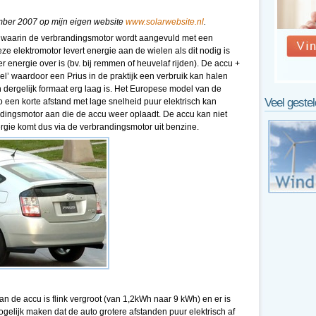
ember 2007 op mijn eigen website
www.solarwebsite.nl
.
o waarin de verbrandingsmotor wordt aangevuld met een
ze elektromotor levert energie aan de wielen als dit nodig is
er energie over is (bv. bij remmen of heuvelaf rijden). De accu +
iel’ waardoor een Prius in de praktijk een verbruik kan halen
n dergelijk formaat erg laag is. Het Europese model van de
Veel geste
 een korte afstand met lage snelheid puur elektrisch kan
andingsmotor aan die de accu weer oplaadt. De accu kan niet
ergie komt dus via de verbrandingsmotor uit benzine.
an de accu is flink vergroot (van 1,2kWh naar 9 kWh) en er is
gelijk maken dat de auto grotere afstanden puur elektrisch af