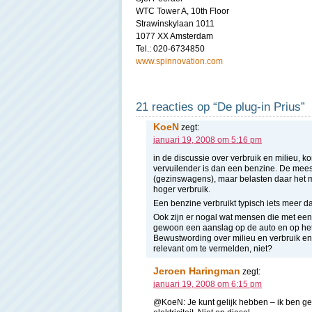
WTC Tower A, 10th Floor
Strawinskylaan 1011
1077 XX Amsterdam
Tel.: 020-6734850
www.spinnovation.com
21 reacties op “De plug-in Prius”
KoeN
zegt:
januari 19, 2008 om 5:16 pm
in de discussie over verbruik en milieu, 
vervuilender is dan een benzine. De meest
(gezinswagens), maar belasten daar het m
hoger verbruik.
Een benzine verbruikt typisch iets meer d
Ook zijn er nogal wat mensen die met een
gewoon een aanslag op de auto en op het
Bewustwording over milieu en verbruik enz
relevant om te vermelden, niet?
Jeroen Haringman
zegt:
januari 19, 2008 om 6:15 pm
@KoeN: Je kunt gelijk hebben – ik ben gee