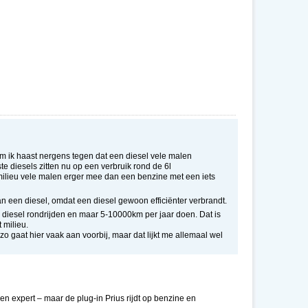
kom ik haast nergens tegen dat een diesel vele malen
e diesels zitten nu op een verbruik rond de 6l
ilieu vele malen erger mee dan een benzine met een iets
an een diesel, omdat een diesel gewoon efficiënter verbrandt.
 diesel rondrijden en maar 5-10000km per jaar doen. Dat is
 milieu.
o gaat hier vaak aan voorbij, maar dat lijkt me allemaal wel
n expert – maar de plug-in Prius rijdt op benzine en