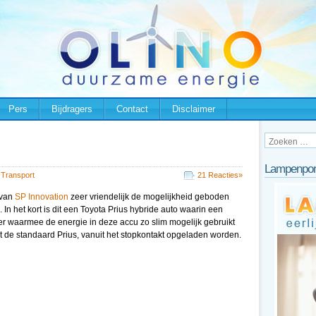
Pers
Bijdragers
Contact
Disclaimer
Lampenpor
n
Transport
21 Reacties»
 van
SP Innovation
zeer vriendelijk de mogelijkheid geboden
 In het kort is dit een Toyota Prius hybride auto waarin een
ter waarmee de energie in deze accu zo slim mogelijk gebruikt
ot de standaard Prius, vanuit het stopkontakt opgeladen worden.