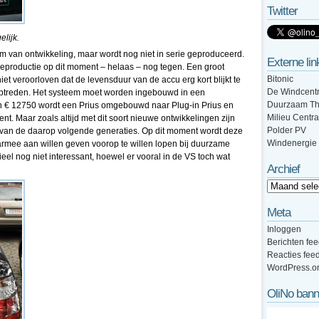
Twitter
lijk.
em van ontwikkeling, maar wordt nog niet in serie geproduceerd.
Externe lin
eproductie op dit moment – helaas – nog tegen. Een groot
Bitonic
 niet veroorloven dat de levensduur van de accu erg kort blijkt te
De Windcentr
 optreden. Het systeem moet worden ingebouwd in een
Duurzaam Th
’n € 12750 wordt een Prius omgebouwd naar Plug-in Prius en
Milieu Centra
ient. Maar zoals altijd met dit soort nieuwe ontwikkelingen zijn
Polder PV
ijs van de daarop volgende generaties. Op dit moment wordt deze
Windenergie
rmee aan willen geven voorop te willen lopen bij duurzame
cieel nog niet interessant, hoewel er vooral in de VS toch wat
Archief
Meta
Inloggen
Berichten fe
Reacties fee
WordPress.o
OliNo bann