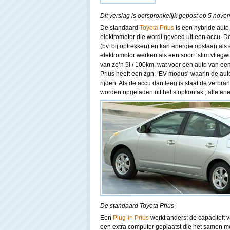
Dit verslag is oorspronkelijk gepost op 5 nov
De standaard
Toyota Prius
is een hybride aut
elektromotor die wordt gevoed uit een accu. De
(bv. bij optrekken) en kan energie opslaan als 
elektromotor werken als een soort ‘slim vliegw
van zo’n 5l / 100km, wat voor een auto van ee
Prius heeft een zgn. ‘EV-modus’ waarin de auto
rijden. Als de accu dan leeg is slaat de verbr
worden opgeladen uit het stopkontakt, alle en
De standaard Toyota Prius
Een
Plug-in Prius
werkt anders: de capaciteit v
een extra computer geplaatst die het samen mo