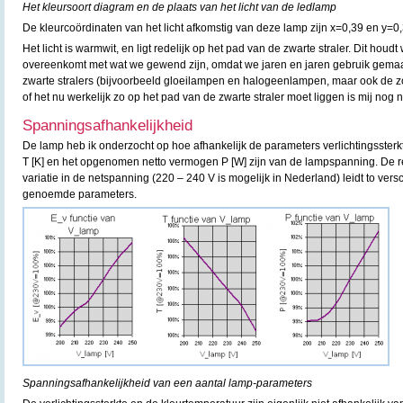
Het kleursoort diagram en de plaats van het licht van de ledlamp
De kleurcoördinaten van het licht afkomstig van deze lamp zijn x=0,39 en y=0,
Het licht is warmwit, en ligt redelijk op het pad van de zwarte straler. Dit houdt 
overeenkomt met wat we gewend zijn, omdat we jaren en jaren gebruik gemaa
zwarte stralers (bijvoorbeeld gloeilampen en halogeenlampen, maar ook de zo
of het nu werkelijk zo op het pad van de zwarte straler moet liggen is mij nog n
Spanningsafhankelijkheid
De lamp heb ik onderzocht op hoe afhankelijk de parameters verlichtingssterkt
T [K] en het opgenomen netto vermogen P [W] zijn van de lampspanning. De re
variatie in de netspanning (220 – 240 V is mogelijk in Nederland) leidt to vers
genoemde parameters.
Spanningsafhankelijkheid van een aantal lamp-parameters