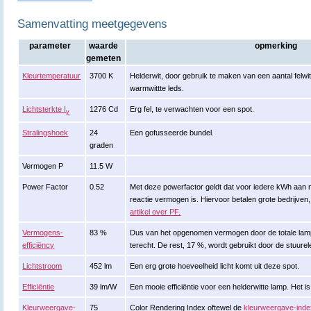
Samenvatting meetgegevens
parameter
waarde
opmerking
gemeten
Kleurtemperatuur
3700 K
Helderwit, door gebruik te maken van een aantal felwi
warmwittte leds.
Lichtsterkte I
1276 Cd
Erg fel, te verwachten voor een spot.
v
Stralingshoek
24
Een gofusseerde bundel.
graden
Vermogen P
11.5 W
Power Factor
0.52
Met deze powerfactor geldt dat voor iedere kWh aan 
reactie vermogen is. Hiervoor betalen grote bedrijven, 
artikel over PF.
Vermogens-
83 %
Dus van het opgenomen vermogen door de totale lamp
efficiëncy
terecht. De rest, 17 %, wordt gebruikt door de stuurel
Lichtstroom
452 lm
Een erg grote hoeveelheid licht komt uit deze spot.
Efficiëntie
39 lm/W
Een mooie efficiëntie voor een helderwitte lamp. Het is
Kleurweergave-
75
Color Rendering Index oftewel de
kleurweergave-ind