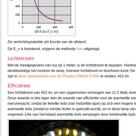
De verlichtingssterkte als functie van de afstand
De E_v is berekend, volgens de methode
hier
uitgelegd.
Lichtstroom
Met de meetgegevens van lux op 1 meter, is de lichtstroom te bepalen. Hierto
denkbeeldige bol rondom de lamp, hoeveel lichtstroom er doorheen komt. D
zijn in
deze spreadsheet voor de Phayton P8039 3700K
te vinden, 452 lm.
Efficiëntie
Een lichtstroom van 452 lm, en een opgenomen vermogen van 11.5 Watt, levert 
Deze waarde is iets lager dan de waarde van efficiëntie voor de warmwitte vari
niet verwacht, omdat de felwitte leds (van hetzelfde type) op zich een hogere 
warmwitte leds (omdat er minder fosfor in gebruikt wordt), en in deze lamp zijn
ongeveer 1/4e van het totaal) warmwitte leds vervangen door helderwitte leds. Z