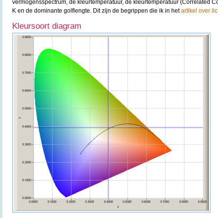
vermogensspectrum, de kleurtemperatuur, de kleurtemperatuur (Correlated 
K en de dominante golflengte. Dit zijn de begrippen die ik in het
artikel over l
Kleursoort diagram