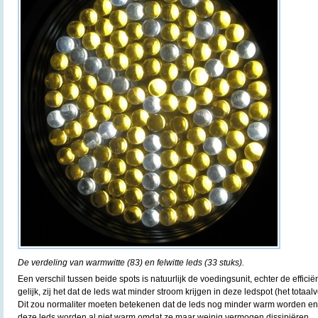
De verdeling van warmwitte (83) en felwitte leds (33 stuks).
Een verschil tussen beide spots is natuurlijk de voedingsunit, echter de effici
gelijk, zij het dat de leds wat minder stroom krijgen in deze ledspot (het totaa
Dit zou normaliter moeten betekenen dat de leds nog minder warm worden en d
deze leds worden al niet warm omdat ze maar weinig vermogen dissipiëren.