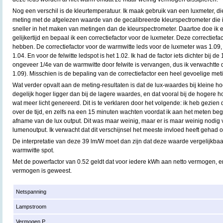
Nog een verschil is de kleurtemperatuur. Ik maak gebruik van een luxmeter, die
meting met de afgelezen waarde van de gecalibreerde kleurspectrometer die ik
sneller in het maken van metingen dan de kleurspectrometer. Daartoe doe ik 
gelijkertijd en bepaal ik een correctiefactor voor de luxmeter. Deze correctiefa
hebben. De correctiefactor voor de warmwitte leds voor de luxmeter was 1.09, 
1.04. En voor de felwitte ledspot is het 1.02. Ik had de factor iets dichter bij d
ongeveer 1/4e van de warmwitte door felwite is vervangen, dus ik verwachtte de
1.09). Misschien is de bepaling van de correctiefactor een heel gevoelige met
Wat verder opvalt aan de meting-resultaten is dat de lux-waardes bij kleine h
degelijk hoger ligger dan bij de lagere waardes, en dat vooral bij de hogere 
wat meer licht genereerd. Dit is te verklaren door het volgende: ik heb gezien 
over de tijd, en zelfs na een 15 minuten wachten voordat ik aan het meten be
afname van de lux output. Dit was maar weinig, maar er is maar weinig nodig v
lumenoutput. Ik verwacht dat dit verschijnsel het meeste invloed heeft gehad o
De interpretatie van deze 39 lm/W moet dan zijn dat deze waarde vergelijkba
warmwitte spot.
Met de powerfactor van 0.52 geldt dat voor iedere kWh aan netto vermogen, er
vermogen is geweest.
Netspanning
Lampstroom
Vermogen P