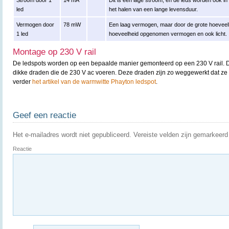
Stroom door 1
14 mA
Dit is een lage stroom, en de leds worden ook in 
led
het halen van een lange levensduur.
Vermogen door
78 mW
Een laag vermogen, maar door de grote hoeveelhe
1 led
hoeveelheid opgenomen vermogen en ook licht.
Montage op 230 V rail
De ledspots worden op een bepaalde manier gemonteerd op een 230 V rail. De
dikke draden die de 230 V ac voeren. Deze draden zijn zo weggewerkt dat ze ni
verder
het artikel van de warmwitte Phayton ledspot
.
Geef een reactie
Het e-mailadres wordt niet gepubliceerd.
Vereiste velden zijn gemarkeer
Reactie