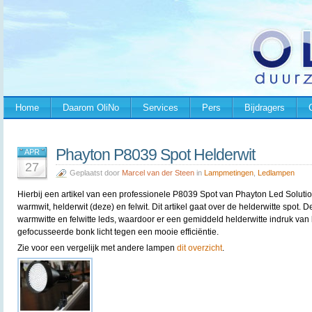
Home
Daarom OliNo
Services
Pers
Bijdragers
Phayton P8039 Spot Helderwit
APR
27
Geplaatst door
Marcel van der Steen
in
Lampmetingen
,
Ledlampen
Hierbij een artikel van een professionele P8039 Spot van Phayton Led Solutio
warmwit, helderwit (deze) en felwit. Dit artikel gaat over de helderwitte spot. 
warmwitte en felwitte leds, waardoor er een gemiddeld helderwitte indruk van 
gefocusseerde bonk licht tegen een mooie efficiëntie.
Zie voor een vergelijk met andere lampen
dit overzicht
.