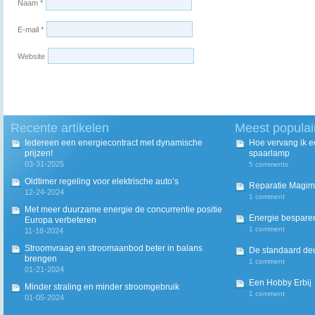
Naam
*
E-mail
*
Website
Recente artikelen
Meest populai
Iedereen een energiecontract met dynamische
Hoe vervang ik 
prijzen!
spaarlamp
03-31-2025
5 comments
Oldtimer regeling voor elektrische auto’s
Reparatie Magim
12-24-2024
1 comment
Met meer duurzame energie de concurrentie positie
Energie besparen
Europa verbeteren
1 comment
11-18-2024
Stroomvraag en stroomaanbod beter in balans
De standaard deur
brengen
1 comment
01-21-2024
Een Hobby Erbij
Minder straling en minder stroomgebruik
1 comment
01-05-2024