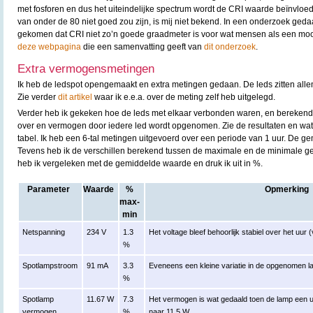
met fosforen en dus het uiteindelijke spectrum wordt de CRI waarde beïnvloe
van onder de 80 niet goed zou zijn, is mij niet bekend. In een onderzoek ged
gekomen dat CRI niet zo’n goede graadmeter is voor wat mensen als een mooi 
deze webpagina
die een samenvatting geeft van
dit onderzoek
.
Extra vermogensmetingen
Ik heb de ledspot opengemaakt en extra metingen gedaan. De leds zitten alle
Zie verder
dit artikel
waar ik e.e.a. over de meting zelf heb uitgelegd.
Verder heb ik gekeken hoe de leds met elkaar verbonden waren, en berekend
over en vermogen door iedere led wordt opgenomen. Zie de resultaten en wa
tabel. Ik heb een 6-tal metingen uitgevoerd over een periode van 1 uur. De g
Tevens heb ik de verschillen berekend tussen de maximale en de minimale ge
heb ik vergeleken met de gemiddelde waarde en druk ik uit in %.
Parameter
Waarde
%
Opmerking
max-
min
Netspanning
234 V
1.3
Het voltage bleef behoorlijk stabiel over het uur
%
Spotlampstroom
91 mA
3.3
Eveneens een kleine variatie in de opgenomen 
%
Spotlamp
11.67 W
7.3
Het vermogen is wat gedaald toen de lamp een u
vermogen
%
naar 11.5 W.