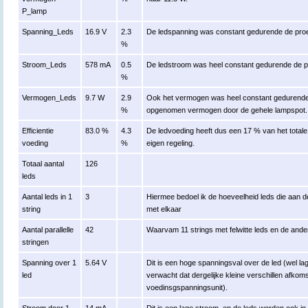
P_lamp
Spanning_Leds
16.9 V
2.3
De ledspanning was constant gedurende de proe
%
Stroom_Leds
578 mA
0.5
De ledstroom was heel constant gedurende de p
%
Vermogen_Leds
9.7 W
2.9
Ook het vermogen was heel constant gedurende 
%
opgenomen vermogen door de gehele lampspot.
Efficientie
83.0 %
4.3
De ledvoeding heeft dus een 17 % van het tota
voeding
%
eigen regeling.
Totaal aantal
126
leds
Aantal leds in 1
3
Hiermee bedoel ik de hoeveelheid leds die aan 
string
met elkaar
Aantal parallelle
42
Waarvam 11 strings met felwitte leds en de and
stringen
Spanning over 1
5.64 V
Dit is een hoge spanningsval over de led (wel lag
led
verwacht dat dergelijke kleine verschillen afkoms
voedinsgspanningsunit).