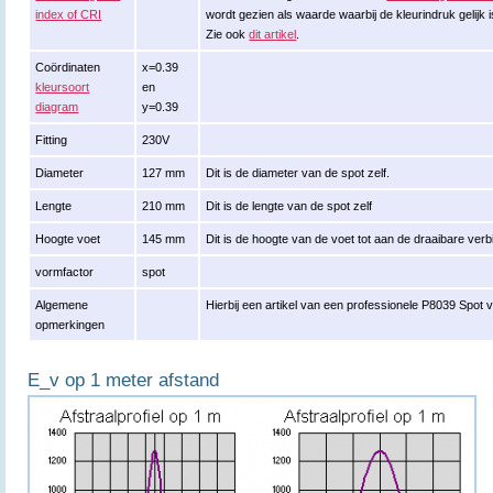
index of CRI
wordt gezien als waarde waarbij de kleurindruk gelijk 
Zie ook
dit artikel
.
Coördinaten
x=0.39
kleursoort
en
diagram
y=0.39
Fitting
230V
Diameter
127 mm
Dit is de diameter van de spot zelf.
Lengte
210 mm
Dit is de lengte van de spot zelf
Hoogte voet
145 mm
Dit is de hoogte van de voet tot aan de draaibare verb
vormfactor
spot
Algemene
Hierbij een artikel van een professionele P8039 Spot 
opmerkingen
E_v op 1 meter afstand