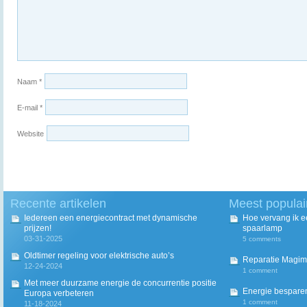
Naam
*
E-mail
*
Website
Recente artikelen
Meest populai
Iedereen een energiecontract met dynamische
Hoe vervang ik 
prijzen!
spaarlamp
03-31-2025
5 comments
Oldtimer regeling voor elektrische auto’s
Reparatie Magim
12-24-2024
1 comment
Met meer duurzame energie de concurrentie positie
Energie besparen
Europa verbeteren
1 comment
11-18-2024