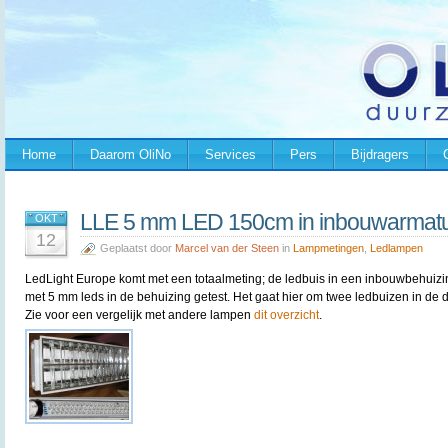
Home
Daarom OliNo
Services
Pers
Bijdragers
LLE 5 mm LED 150cm in inbouwarmatu
OKT
12
Geplaatst door
Marcel van der Steen
in
Lampmetingen
,
Ledlampen
LedLight Europe komt met een totaalmeting; de ledbuis in een inbouwbehuizing. 
met 5 mm leds in de behuizing getest. Het gaat hier om twee ledbuizen in de 
Zie voor een vergelijk met andere lampen
dit overzicht
.