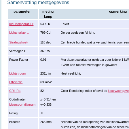
Samenvatting meetgegevens
parameter
meting
opmerking
lamp
Kleurtemperatuur
6390 K
Felwit.
Lichtsterkte I
799 Cd
De set geeft een fel licht.
v
Stralingshoek
118 deg
Een brede bundel, wat te verwachten is voor een
Vermogen P
36.8 W
Power Factor
0.91
Met deze powerfactor geldt dat voor iedere 1 kW
kVAhr aan reactief vermogen is geweest.
Lichtstroom
2311 lm
Heel veel licht.
Efficiëntie
63 lm/W
CRI_Ra
82
Color Rendering Index oftewel de
kleurweergave
Coördinaten
x=0.314 en
kleursoort diagram
y=0.333
Fitting
TL
Breedte
265 mm
Breedte van de lichtopening van het inbouwarmat
buiten kan, de binnenafmetingen van de reflector