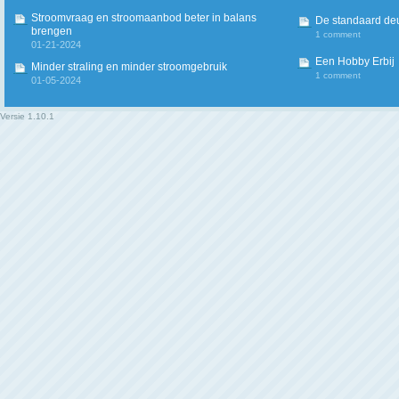
Stroomvraag en stroomaanbod beter in balans
De standaard deur
brengen
1 comment
01-21-2024
Een Hobby Erbij
Minder straling en minder stroomgebruik
1 comment
01-05-2024
Versie
1.10.1