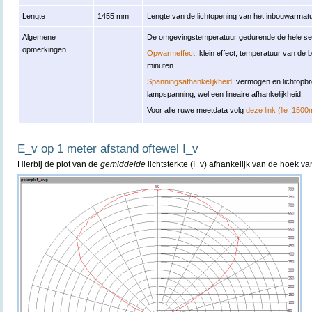
Lengte
1455 mm
Lengte van de lichtopening van het inbouwarmat
Algemene
De omgevingstemperatuur gedurende de hele se
opmerkingen
Opwarmeffect
: klein effect, temperatuur van de 
minuten.
Spanningsafhankelijkheid
: vermogen en lichtopbr
lampspanning, wel een lineaire afhankelijkheid.
Voor alle ruwe meetdata volg
deze link (lle_15
E_v op 1 meter afstand oftewel I_v
Hierbij de plot van de
gemiddelde
lichtsterkte (I_v) afhankelijk van de hoek va