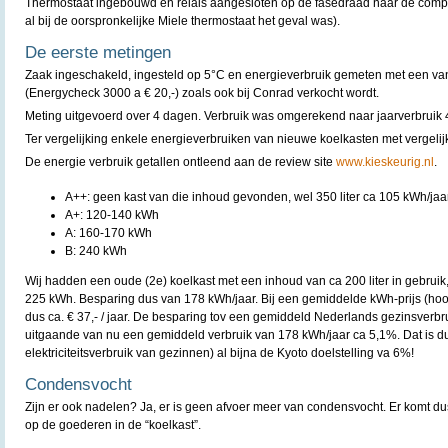
Thermostaat ingebouwd en relais aangesloten op de fasedraad naar de compres
al bij de oorspronkelijke Miele thermostaat het geval was).
De eerste metingen
Zaak ingeschakeld, ingesteld op 5°C en energieverbruik gemeten met een va
(Energycheck 3000 a € 20,-) zoals ook bij Conrad verkocht wordt.
Meting uitgevoerd over 4 dagen. Verbruik was omgerekend naar jaarverbruik
Ter vergelijking enkele energieverbruiken van nieuwe koelkasten met vergelij
De energie verbruik getallen ontleend aan de review site
www.kieskeurig.nl
.
A++: geen kast van die inhoud gevonden, wel 350 liter ca 105 kWh/jaa
A+: 120-140 kWh
A: 160-170 kWh
B: 240 kWh
Wij hadden een oude (2e) koelkast met een inhoud van ca 200 liter in gebruik
225 kWh. Besparing dus van 178 kWh/jaar. Bij een gemiddelde kWh-prijs (hoog
dus ca. € 37,- / jaar. De besparing tov een gemiddeld Nederlands gezinsverbr
uitgaande van nu een gemiddeld verbruik van 178 kWh/jaar ca 5,1%. Dat is dus
elektriciteitsverbruik van gezinnen) al bijna de Kyoto doelstelling va 6%!
Condensvocht
Zijn er ook nadelen? Ja, er is geen afvoer meer van condensvocht. Er komt dus
op de goederen in de “koelkast”.