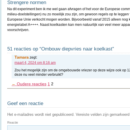
Strengere normen
Na dit experiment ben ik me wel gaan afvragen of het voor de Europese commi
milieu-doelstellingen) nu zo moeilijk zou zijn, om gewoon regels op te leggen
Europese Unie verkocht mogen worden. Bijvoorbeeld vanaf 2015 alleen nog 
energielabel A++++. Naast koelkasten kan men natuurlijk van veel meer appar
voorschrijven.
51 reacties op “Ombouw diepvries naar koelkast”
Tamara
zegt:
maart 4, 2024 om 8:16 am
Zou het mogelijk zijn om de omgebouwde vriezer op deze wijze ook op 12v
deze nu veel minder verbruikt?
←
Oudere reacties
1
2
Geef een reactie
Het e-mailadres wordt niet gepubliceerd.
Vereiste velden zijn gemarkeer
Reactie