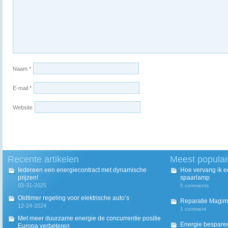
Naam
*
E-mail
*
Website
Recente artikelen
Meest populai
Iedereen een energiecontract met dynamische
Hoe vervang ik 
prijzen!
spaarlamp
03-31-2025
5 comments
Oldtimer regeling voor elektrische auto’s
Reparatie Magim
12-24-2024
1 comment
Met meer duurzame energie de concurrentie positie
Energie besparen
Europa verbeteren