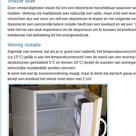
Vriezer over
Door omstandigheden kwam bij ons een diepvriezer beschikbaar waarvoor we
hadden. Verkoop via marktplaats was natuurlijk een optie, maar echt veel lever
(misschien dus wel mooi om zelf een diepvriezer te kopen en het volgende oo
diepvriezer een aanzienlijk betere isolatie heeft dan een koelkast en wij een 
leek het me een leuk experiment om de diepvriezer om te bouwen tot koelkast 
betekende met betrekking tot het energieverbruik.
Weinig isolatie
Eigenlijk ook vreemd, dat als je er goed over nadenkt, het temperatuurversch
(ca 15°C) gelijk is aan het temperatuurverschil over de wand van een woning
stookseizoen gemiddeld 5°C en binnen 20°C) terwijl de wanden van woninge
behoorlijke isolatiedikte worden voorzien.
Ik weet niet wat de bouwverordening vraagt, maar ik denk dat dat toch gauw ee
terwijl een koelkast het veelal moet doen met 2 cm!