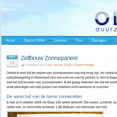
Home
Daarom OliNo
Services
Pers
Bijdragers
Zelfbouw Zonnepaneel
MRT
19
Geplaatst door
Chris van der Zwaal
in
Zonne-energie
Omdat ik vind dat de prijzen van zonnepanelen nog erg hoog zijn, en omdat d
subsidieregeling in Nederland nou niet echt om over te juichen is, ben ik be
met het zelf bouwen van zonnepanelen. Ik wil graag iedereen die dat wil en/of
vindt uitnodigen om mijn project van kritieken en/of adviezen te voorzien.
De aanschaf van de losse zonnecellen
Ik heb al in oktober 2008 via Ebay 100 cellen gekocht. Die waren, achteraf, nog
cellen van, zo werd erbij vermeldt, 1,98 Watt per cel) hieronder een foto :