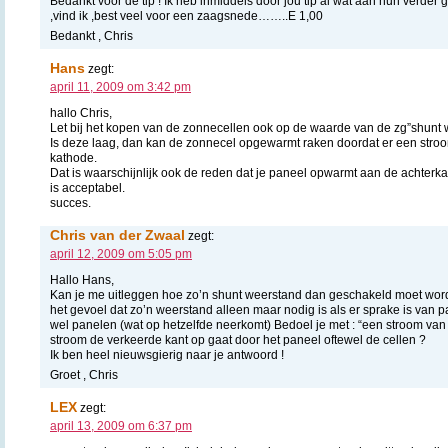
Bedankt voor de tip ! Ik heb inmiddels door jou tip al wat aan hun verder
,vind ik ,best veel voor een zaagsnede……..E 1,00
Bedankt , Chris
Hans
zegt:
april 11, 2009 om 3:42 pm
hallo Chris,
Let bij het kopen van de zonnecellen ook op de waarde van de zg”shunt 
Is deze laag, dan kan de zonnecel opgewarmt raken doordat er een stro
kathode.
Dat is waarschijnlijk ook de reden dat je paneel opwarmt aan de achter
is acceptabel.
succes.
Chris van der Zwaal
zegt:
april 12, 2009 om 5:05 pm
Hallo Hans,
Kan je me uitleggen hoe zo’n shunt weerstand dan geschakeld moet worde
het gevoel dat zo’n weerstand alleen maar nodig is als er sprake is van 
wel panelen (wat op hetzelfde neerkomt) Bedoel je met : “een stroom va
stroom de verkeerde kant op gaat door het paneel oftewel de cellen ?
Ik ben heel nieuwsgierig naar je antwoord !
Groet , Chris
LEX
zegt:
april 13, 2009 om 6:37 pm