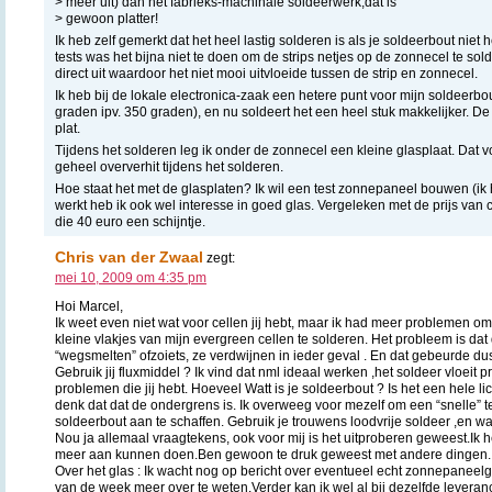
> meer uit) dan het fabrieks-machinale soldeerwerk,dat is
> gewoon platter!
Ik heb zelf gemerkt dat het heel lastig solderen is als je soldeerbout niet 
tests was het bijna niet te doen om de strips netjes op de zonnecel te sol
direct uit waardoor het niet mooi uitvloeide tussen de strip en zonnecel.
Ik heb bij de lokale electronica-zaak een hetere punt voor mijn soldeerb
graden ipv. 350 graden), en nu soldeert het een heel stuk makkelijker. De s
plat.
Tijdens het solderen leg ik onder de zonnecel een kleine glasplaat. Dat 
geheel oververhit tijdens het solderen.
Hoe staat het met de glasplaten? Ik wil een test zonnepaneel bouwen (ik 
werkt heb ik ook wel interesse in goed glas. Vergeleken met de prijs va
die 40 euro een schijntje.
Chris van der Zwaal
zegt:
mei 10, 2009 om 4:35 pm
Hoi Marcel,
Ik weet even niet wat voor cellen jij hebt, maar ik had meer problemen o
kleine vlakjes van mijn evergreen cellen te solderen. Het probleem is dat
“wegsmelten” ofzoiets, ze verdwijnen in ieder geval . En dat gebeurde dus 
Gebruik jij fluxmiddel ? Ik vind dat nml ideaal werken ,het soldeer vloeit pr
problemen die jij hebt. Hoeveel Watt is je soldeerbout ? Is het een hele lic
denk dat dat de ondergrens is. Ik overweeg voor mezelf om een “snelle”
soldeerbout aan te schaffen. Gebruik je trouwens loodvrije soldeer ,en wa
Nou ja allemaal vraagtekens, ook voor mij is het uitproberen geweest.Ik he
meer aan kunnen doen.Ben gewoon te druk geweest met andere dingen.
Over het glas : Ik wacht nog op bericht over eventueel echt zonnepaneelg
van de week meer over te weten.Verder kan ik wel al bij dezelfde leveran