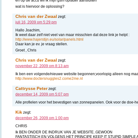
en op de accu wil ik mijn gsm oplader aansluiten
wat is hiervoor de oplossing?
Chris van der Zwaal
zegt:
juli 16, 2009 om 5:29 pm
Hallo Joachim,
Ik weet daar zelf niet veel van maar misschien dat deze link je helpt :
http://www.hajerstijn.eu/solar/panels.html
Daar kan je ev. je vraag stellen.
Groet , Chris
Chris van der Zwaal
zegt:
november 22, 2009 om 8:13 am
Ik ben een volgende/nieuwe website begonnen;voorlopig alleen nog maar
http://www.doctersnuggles2.come2me.nl
Cattrysse Peter
zegt:
december 14, 2009 om 5:07 pm
Alle profielen voor het bevestigen van zonnepanelen. Ook voor de doe-he
Kik
zegt:
december 26, 2009 om 1:00 pm
CHRIS
Ik BEN ONDER DE INDRUK VAN JE WEBSITE..GEWOON
FANTASTISCH EN VOLGENS HET PRINCIPE KEEP IT STUPID SIMPLE A