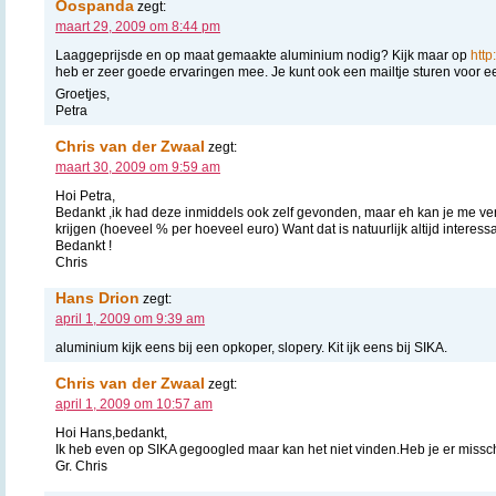
Oospanda
zegt:
maart 29, 2009 om 8:44 pm
Laaggeprijsde en op maat gemaakte aluminium nodig? Kijk maar op
http
heb er zeer goede ervaringen mee. Je kunt ook een mailtje sturen voor ee
Groetjes,
Petra
Chris van der Zwaal
zegt:
maart 30, 2009 om 9:59 am
Hoi Petra,
Bedankt ,ik had deze inmiddels ook zelf gevonden, maar eh kan je me vert
krijgen (hoeveel % per hoeveel euro) Want dat is natuurlijk altijd interessa
Bedankt !
Chris
Hans Drion
zegt:
april 1, 2009 om 9:39 am
aluminium kijk eens bij een opkoper, slopery. Kit ijk eens bij SIKA.
Chris van der Zwaal
zegt:
april 1, 2009 om 10:57 am
Hoi Hans,bedankt,
Ik heb even op SIKA gegoogled maar kan het niet vinden.Heb je er missch
Gr. Chris