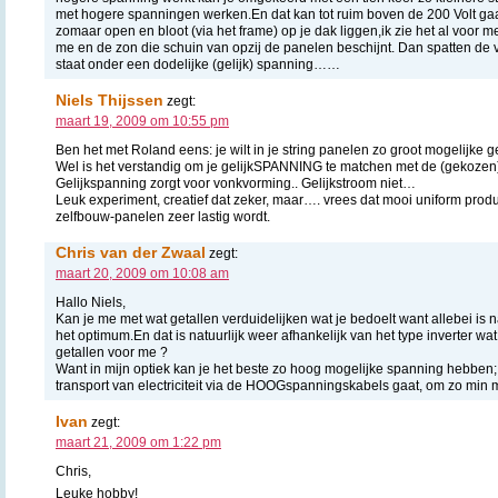
met hogere spanningen werken.En dat kan tot ruim boven de 200 Volt gaa
zomaar open en bloot (via het frame) op je dak liggen,ik zie het al voor 
me en de zon die schuin van opzij de panelen beschijnt. Dan spatten de 
staat onder een dodelijke (gelijk) spanning……
Niels Thijssen
zegt:
maart 19, 2009 om 10:55 pm
Ben het met Roland eens: je wilt in je string panelen zo groot mogelijk
Wel is het verstandig om je gelijkSPANNING te matchen met de (gekozen
Gelijkspanning zorgt voor vonkvorming.. Gelijkstroom niet…
Leuk experiment, creatief dat zeker, maar…. vrees dat mooi uniform pro
zelfbouw-panelen zeer lastig wordt.
Chris van der Zwaal
zegt:
maart 20, 2009 om 10:08 am
Hallo Niels,
Kan je me met wat getallen verduidelijken wat je bedoelt want allebei is na
het optimum.En dat is natuurlijk weer afhankelijk van het type inverter wat
getallen voor me ?
Want in mijn optiek kan je het beste zo hoog mogelijke spanning hebben; 
transport van electriciteit via de HOOGspanningskabels gaat, om zo min mo
Ivan
zegt:
maart 21, 2009 om 1:22 pm
Chris,
Leuke hobby!