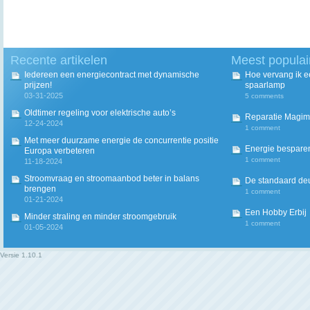
Recente artikelen
Meest populai
Iedereen een energiecontract met dynamische
Hoe vervang ik 
prijzen!
spaarlamp
03-31-2025
5 comments
Oldtimer regeling voor elektrische auto’s
Reparatie Magim
12-24-2024
1 comment
Met meer duurzame energie de concurrentie positie
Energie besparen
Europa verbeteren
1 comment
11-18-2024
Stroomvraag en stroomaanbod beter in balans
De standaard deur
brengen
1 comment
01-21-2024
Een Hobby Erbij
Minder straling en minder stroomgebruik
1 comment
01-05-2024
Versie
1.10.1