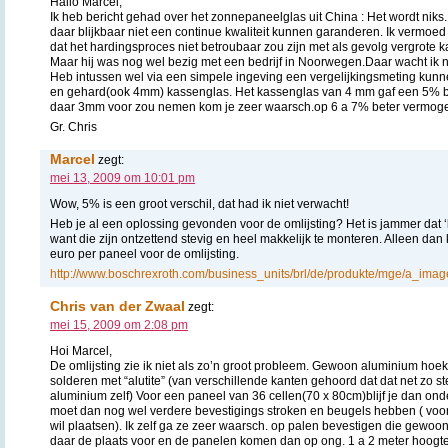
Hallo Marcel,
Ik heb bericht gehad over het zonnepaneelglas uit China : Het wordt niks.
daar blijkbaar niet een continue kwaliteit kunnen garanderen. Ik vermoe
dat het hardingsproces niet betroubaar zou zijn met als gevolg vergrote 
Maar hij was nog wel bezig met een bedrijf in Noorwegen.Daar wacht ik 
Heb intussen wel via een simpele ingeving een vergelijkingsmeting k
en gehard(ook 4mm) kassenglas. Het kassenglas van 4 mm gaf een 5% b
daar 3mm voor zou nemen kom je zeer waarsch.op 6 a 7% beter vermogen
Gr. Chris
Marcel
zegt:
mei 13, 2009 om 10:01 pm
Wow, 5% is een groot verschil, dat had ik niet verwacht!
Heb je al een oplossing gevonden voor de omlijsting? Het is jammer dat ‘b
want die zijn ontzettend stevig en heel makkelijk te monteren. Alleen dan
euro per paneel voor de omlijsting.
http://www.boschrexroth.com/business_units/brl/de/produkte/mge/a_imag
Chris van der Zwaal
zegt:
mei 15, 2009 om 2:08 pm
Hoi Marcel,
De omlijsting zie ik niet als zo’n groot probleem. Gewoon aluminium hoek
solderen met “alutite” (van verschillende kanten gehoord dat dat net zo ste
aluminium zelf) Voor een paneel van 36 cellen(70 x 80cm)blijf je dan ond
moet dan nog wel verdere bevestigings stroken en beugels hebben ( voor
wil plaatsen). Ik zelf ga ze zeer waarsch. op palen bevestigen die gewoon
daar de plaats voor en de panelen komen dan op ong. 1 a 2 meter hoogte 