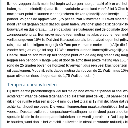
Ik moet zeggen dat ik me in het begin wel zorgen heb gemaakt of ik er wel h
halen, maar uiteindelijk (nadat ik een variabele weerstand van 0,3 tot 3 Ohm
max power point te kunnen vinden) scheen de zon (eindelijk een keertje……..) e
paneel. Volgens de opgave van 1,75 per cel zou ik maximaal 21 Watt moeten k
nooit van uit gegaan dat ik dat zou gaan halen. Want het glas dat ik gebruikt h
bouwafval en dus gratis…….) en dat glas heeft uiteraard niet de optimale doo
zonnepanelenglas. Een grove meting (een meting met glas ervoor en een meti
verlies ongeveer 10% is. Dat vind ik acceptabel als je dat afzet tegen het prijs
(als je dat al kan krijgen mogelijk 40 Euro per vierkante meter……..) Afijn die 1
zonder het glas zou je tot ong. 17 Watt moeten kunnen komen(dit vergelijk je r
Daarbij staat de zon zelfs op het hoogste punt van de dag nog steeds erg laag
leggen een behoorlijk lange weg af door de atmosfeer (deze meting van 15,5 
rond de 25 graden boven de horizon) Ik verwacht dus een veel krachtiger zon a
uit gaat komen. Mogelijk zelfs dat de meting dan boven de 21 Watt minus 10% (
gaan uitkomen (lees : hoger dan de 1,75 Watt per cel….)
Temperatuursinvloeden
Bij deze eerste proefnemingen viel het me op hoe warm het paneel al snel w
achterkant, waar de cellen tegenaan geplakt zitten (met de kit) . Dit paneel b
dik en de ruimte ertussen is ook 4 mm ,dus het totaal is 12 mm dik. Maar dat v
achterkant houdt me bezig. Die verschiltemperatuur maakt natuurlijk dat het ac
voorste. Dus dan zullen de temperatuurwisselingen hun invloed gaan uitoefen
speciale kit die in de zonnepaneelfabrieken ook wordt gebruikt…). Dat is op 
te houden, want dan is het verschil in uitzetten in absolute waarde natuurlijk kl