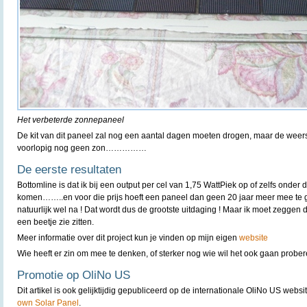
Het verbeterde zonnepaneel
De kit van dit paneel zal nog een aantal dagen moeten drogen, maar de weers
voorlopig nog geen zon……………
De eerste resultaten
Bottomline is dat ik bij een output per cel van 1,75 WattPiek op of zelfs onde
komen……..en voor die prijs hoeft een paneel dan geen 20 jaar meer mee te g
natuurlijk wel na ! Dat wordt dus de grootste uitdaging ! Maar ik moet zeggen da
een beetje zie zitten.
Meer informatie over dit project kun je vinden op mijn eigen
website
Wie heeft er zin om mee te denken, of sterker nog wie wil het ook gaan probe
Promotie op OliNo US
Dit artikel is ook gelijktijdig gepubliceerd op de internationale OliNo US web
own Solar Panel
.