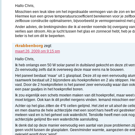
Hallo Chris,
Misschien een leuk idee om het ingestraalde vermogen van de zon en te
Hiermee kun een grove temperatuurscoefficient berekenen voor je zelfb
zelfbouw constructie optimaliseren, bijvoorbeeld je vermogenswinst met
Ander advies, de brekingsindex die ik al eerder noemde bij overgang van
verlies aan stroom. Als je lucht tussen het glas en zonnecel hebt, heb je
beter is het om dit te beperken.
rkrabbenborg
zegt:
maart 26, 2009 om 9:15 pm
Hallo Chris,
Ik heb onlangs een 50 W solar panel in duitsland gekocht en deze zit ver
Zo eenvoudig zelfs dat ik overweeg deze maar eens na te bouwen.
Het paneel bestaat ‘maar’ uit 1 glasplaat. Deze zit op een eenvoudig alu
raamwerk bestaat uit 2 bijzondere alu hoekprofielen en 2 alu strippen. He
vast. Door de 2 hoekprofielen is het paneel zeer eenvoudig waar dan oo
een paar gaatjes in het hoekprofiel boren.
Ik zou eigenlijk een schets moeten maken van dit hoekprofiel, maar weet n
moet krijgen. Ook kan ik dit profiel nergens vinden. Iemand misschien ee
Achter op het glas zitten de 4*6 cellen gelijmd. Het ziet er uit alsof de cel
en men daarna de hele achterzijde met een soort hars heeft vol gestreke
meteen vast en is het geheel ook waterdicht. Tenslotte heeft men ook nog
achterzijde gelijmd tbv een waterdichte aansluiting.
Ik denk dat op deze manier eenvoudig een aantal van jouw problemen zij
geen vocht tussen de glasplaten. Geen/minder warmte, aangezien de enk
gekoeld wordt door ‘wind’.