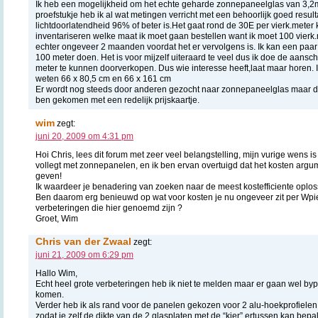
Ik heb een mogelijkheid om het echte geharde zonnepaneelglas van 3,2
proefstukje heb ik al wat metingen verricht met een behoorlijk goed resultaa
lichtdoorlatendheid 96% of beter is.Het gaat rond de 30E per vierk.meter 
inventariseren welke maat ik moet gaan bestellen want ik moet 100 vierk
echter ongeveer 2 maanden voordat het er vervolgens is. Ik kan een paar
100 meter doen. Het is voor mijzelf uiteraard te veel dus ik doe de aansch
meter te kunnen doorverkopen. Dus wie interesse heeft,laat maar horen. I
weten 66 x 80,5 cm en 66 x 161 cm
Er wordt nog steeds door anderen gezocht naar zonnepaneelglas maar dit 
ben gekomen met een redelijk prijskaartje.
wim
zegt:
juni 20, 2009 om 4:31 pm
Hoi Chris, lees dit forum met zeer veel belangstelling, mijn vurige wens i
vollegt met zonnepanelen, en ik ben ervan overtuigd dat het kosten argu
geven!
Ik waardeer je benadering van zoeken naar de meest kostefficiente oplos
Ben daarom erg benieuwd op wat voor kosten je nu ongeveer zit per Wpie
verbeteringen die hier genoemd zijn ?
Groet, Wim
Chris van der Zwaal
zegt:
juni 21, 2009 om 6:29 pm
Hallo Wim,
Echt heel grote verbeteringen heb ik niet te melden maar er gaan wel by
komen.
Verder heb ik als rand voor de panelen gekozen voor 2 alu-hoekprofielen 
zodat je zelf de dikte van de 2 glasplaten met de “kier” ertussen kan bepa