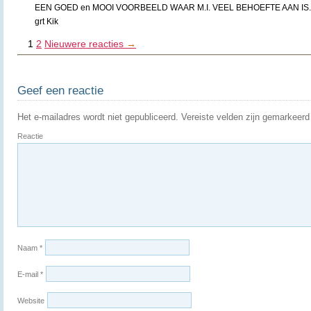
EEN GOED en MOOI VOORBEELD WAAR M.I. VEEL BEHOEFTE AAN IS.
grt Kik
1
2
Nieuwere reacties
→
Geef een reactie
Het e-mailadres wordt niet gepubliceerd.
Vereiste velden zijn gemarkeer
Reactie
Naam
*
E-mail
*
Website