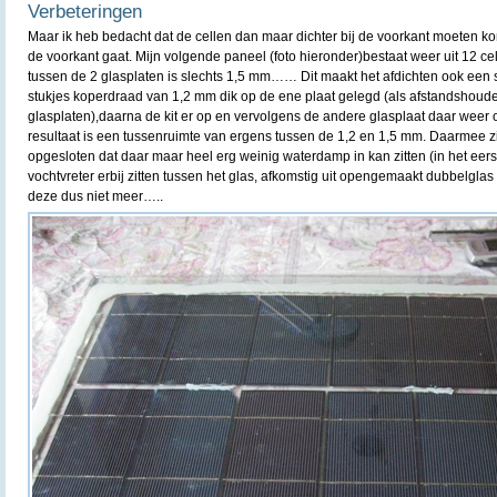
Verbeteringen
Maar ik heb bedacht dat de cellen dan maar dichter bij de voorkant moeten 
de voorkant gaat. Mijn volgende paneel (foto hieronder)bestaat weer uit 12 ce
tussen de 2 glasplaten is slechts 1,5 mm…… Dit maakt het afdichten ook een 
stukjes koperdraad van 1,2 mm dik op de ene plaat gelegd (als afstandshoude
glasplaten),daarna de kit er op en vervolgens de andere glasplaat daar weer
resultaat is een tussenruimte van ergens tussen de 1,2 en 1,5 mm. Daarmee zi
opgesloten dat daar maar heel erg weinig waterdamp in kan zitten (in het eer
vochtvreter erbij zitten tussen het glas, afkomstig uit opengemaakt dubbelgla
deze dus niet meer…..