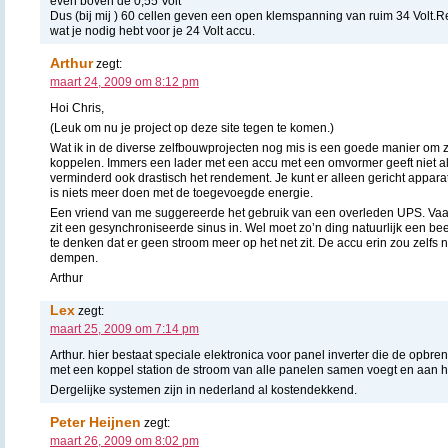
even boven de 0,55 Volt
Dus (bij mij ) 60 cellen geven een open klemspanning van ruim 34 Volt.
wat je nodig hebt voor je 24 Volt accu.
Arthur
zegt:
maart 24, 2009 om 8:12 pm
Hoi Chris,
(Leuk om nu je project op deze site tegen te komen.)
Wat ik in de diverse zelfbouwprojecten nog mis is een goede manier om 
koppelen. Immers een lader met een accu met een omvormer geeft niet al
verminderd ook drastisch het rendement. Je kunt er alleen gericht appara
is niets meer doen met de toegevoegde energie.
Een vriend van me suggereerde het gebruik van een overleden UPS. Vaak
zit een gesynchroniseerde sinus in. Wel moet zo’n ding natuurlijk een b
te denken dat er geen stroom meer op het net zit. De accu erin zou zelfs 
dempen.
Arthur
Lex
zegt:
maart 25, 2009 om 7:14 pm
Arthur. hier bestaat speciale elektronica voor panel inverter die de opbren
met een koppel station de stroom van alle panelen samen voegt en aan h
Dergelijke systemen zijn in nederland al kostendekkend.
Peter Heijnen
zegt:
maart 26, 2009 om 8:02 pm