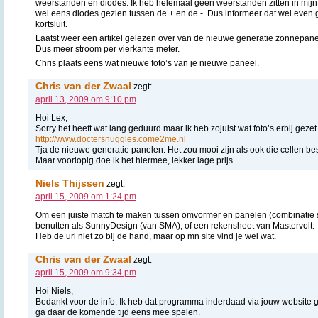
weerstanden en diodes. Ik heb helemaal geen weerstanden zitten in mijn
wel eens diodes gezien tussen de + en de -. Dus informeer dat wel even 
kortsluit.
Laatst weer een artikel gelezen over van de nieuwe generatie zonnepan
Dus meer stroom per vierkante meter.
Chris plaats eens wat nieuwe foto’s van je nieuwe paneel.
Chris van der Zwaal
zegt:
april 13, 2009 om 9:10 pm
Hoi Lex,
Sorry het heeft wat lang geduurd maar ik heb zojuist wat foto’s erbij gezet
http://www.doctersnuggles.come2me.nl
Tja de nieuwe generatie panelen. Het zou mooi zijn als ook die cellen
Maar voorlopig doe ik het hiermee, lekker lage prijs…..
Niels Thijssen
zegt:
april 15, 2009 om 1:24 pm
Om een juiste match te maken tussen omvormer en panelen (combinatie s
benutten als SunnyDesign (van SMA), of een rekensheet van Mastervolt.
Heb de url niet zo bij de hand, maar op mn site vind je wel wat.
Chris van der Zwaal
zegt:
april 15, 2009 om 9:34 pm
Hoi Niels,
Bedankt voor de info. Ik heb dat programma inderdaad via jouw website
ga daar de komende tijd eens mee spelen.