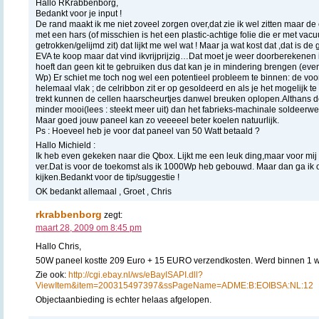
Hallo RKrabbenborg,
Bedankt voor je input !
De rand maakt ik me niet zoveel zorgen over,dat zie ik wel zitten maar de
met een hars (of misschien is het een plastic-achtige folie die er met va
getrokken/gelijmd zit) dat lijkt me wel wat ! Maar ja wat kost dat ,dat is 
EVA te koop maar dat vind ikvrijprijzig…Dat moet je weer doorberekenen in 
hoeft dan geen kit te gebruiken dus dat kan je in mindering brengen (even
Wp) Er schiet me toch nog wel een potentieel probleem te binnen: de voor
helemaal vlak ; de celribbon zit er op gesoldeerd en als je het mogelijk t
trekt kunnen de cellen haarscheurtjes danwel breuken oplopen.Althans d
minder mooi(lees : steekt meer uit) dan het fabrieks-machinale soldeerwer
Maar goed jouw paneel kan zo veeeeel beter koelen natuurlijk.
Ps : Hoeveel heb je voor dat paneel van 50 Watt betaald ?
Hallo Michield :
Ik heb even gekeken naar die Qbox. Lijkt me een leuk ding,maar voor mij 
ver.Dat is voor de toekomst als ik 1000Wp heb gebouwd. Maar dan ga ik 
kijken.Bedankt voor de tip/suggestie !
OK bedankt allemaal , Groet , Chris
rkrabbenborg
zegt:
maart 28, 2009 om 8:45 pm
Hallo Chris,
50W paneel kostte 209 Euro + 15 EURO verzendkosten. Werd binnen 1 w
Zie ook:
http://cgi.ebay.nl/ws/eBayISAPI.dll?
ViewItem&item=200315497397&ssPageName=ADME:B:EOIBSA:NL:12
Objectaanbieding is echter helaas afgelopen.