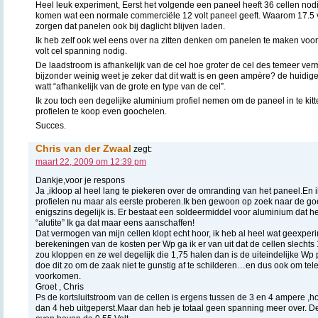
Heel leuk experiment, Eerst het volgende een paneel heeft 36 cellen nodi
komen wat een normale commerciële 12 volt paneel geeft. Waarom 17.5 vol
zorgen dat panelen ook bij daglicht blijven laden.
Ik heb zelf ook wel eens over na zitten denken om panelen te maken voor
volt cel spanning nodig.
De laadstroom is afhankelijk van de cel hoe groter de cel des temeer ver
bijzonder weinig weet je zeker dat dit watt is en geen ampère? de huidig
watt “afhankelijk van de grote en type van de cel”.
Ik zou toch een degelijke aluminium profiel nemen om de paneel in te kit
profielen te koop even goochelen.
Succes.
Chris van der Zwaal
zegt:
maart 22, 2009 om 12:39 pm
Dankje,voor je respons
Ja ,ikloop al heel lang te piekeren over de omranding van het paneel.En 
profielen nu maar als eerste proberen.Ik ben gewoon op zoek naar de go
enigszins degelijk is. Er bestaat een soldeermiddel voor aluminium dat he
“alutite” Ik ga dat maar eens aanschaffen!
Dat vermogen van mijn cellen klopt echt hoor, ik heb al heel wat geexpe
berekeningen van de kosten per Wp ga ik er van uit dat de cellen slechts 1
zou kloppen en ze wel degelijk die 1,75 halen dan is de uiteindelijke Wp p
doe dit zo om de zaak niet te gunstig af te schilderen…en dus ook om tele
voorkomen.
Groet , Chris
Ps de kortsluitstroom van de cellen is ergens tussen de 3 en 4 ampere ,h
dan 4 heb uitgeperst.Maar dan heb je totaal geen spanning meer over. D