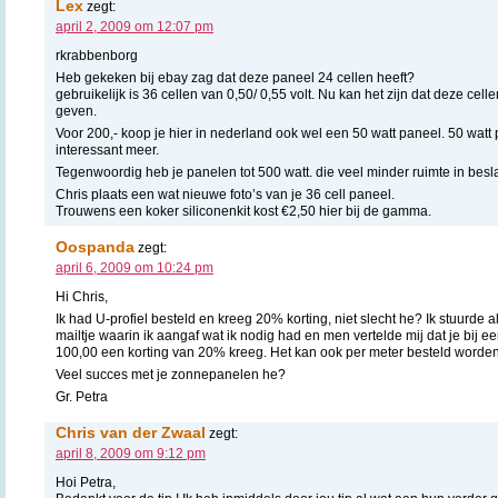
Lex
zegt:
april 2, 2009 om 12:07 pm
rkrabbenborg
Heb gekeken bij ebay zag dat deze paneel 24 cellen heeft?
gebruikelijk is 36 cellen van 0,50/ 0,55 volt. Nu kan het zijn dat deze cell
geven.
Voor 200,- koop je hier in nederland ook wel een 50 watt paneel. 50 watt p
interessant meer.
Tegenwoordig heb je panelen tot 500 watt. die veel minder ruimte in bes
Chris plaats een wat nieuwe foto’s van je 36 cell paneel.
Trouwens een koker siliconenkit kost €2,50 hier bij de gamma.
Oospanda
zegt:
april 6, 2009 om 10:24 pm
Hi Chris,
Ik had U-profiel besteld en kreeg 20% korting, niet slecht he? Ik stuurd
mailtje waarin ik aangaf wat ik nodig had en men vertelde mij dat je bij e
100,00 een korting van 20% kreeg. Het kan ook per meter besteld worden,
Veel succes met je zonnepanelen he?
Gr. Petra
Chris van der Zwaal
zegt:
april 8, 2009 om 9:12 pm
Hoi Petra,