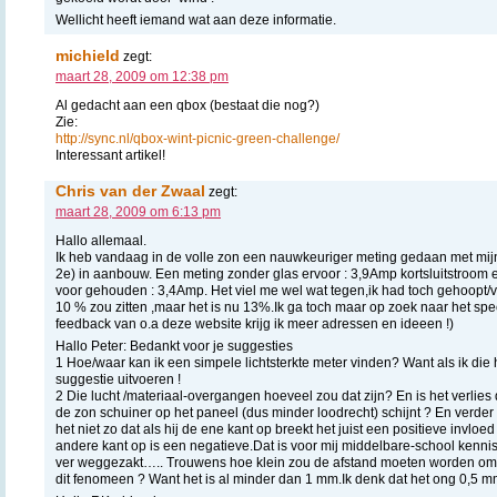
Wellicht heeft iemand wat aan deze informatie.
michield
zegt:
maart 28, 2009 om 12:38 pm
Al gedacht aan een qbox (bestaat die nog?)
Zie:
http://sync.nl/qbox-wint-picnic-green-challenge/
Interessant artikel!
Chris van der Zwaal
zegt:
maart 28, 2009 om 6:13 pm
Hallo allemaal.
Ik heb vandaag in de volle zon een nauwkeuriger meting gedaan met mij
2e) in aanbouw. Een meting zonder glas ervoor : 3,9Amp kortsluitstroom 
voor gehouden : 3,4Amp. Het viel me wel wat tegen,ik had toch gehoopt/ve
10 % zou zitten ,maar het is nu 13%.Ik ga toch maar op zoek naar het spe
feedback van o.a deze website krijg ik meer adressen en ideeen !)
Hallo Peter: Bedankt voor je suggesties
1 Hoe/waar kan ik een simpele lichtsterkte meter vinden? Want als ik die
suggestie uitvoeren !
2 Die lucht /materiaal-overgangen hoeveel zou dat zijn? En is het verlie
de zon schuiner op het paneel (dus minder loodrecht) schijnt ? En verder 
het niet zo dat als hij de ene kant op breekt het juist een positieve invlo
andere kant op is een negatieve.Dat is voor mij middelbare-school ken
ver weggezakt….. Trouwens hoe klein zou de afstand moeten worden om 
dit fenomeen ? Want het is al minder dan 1 mm.Ik denk dat het ong 0,5 m