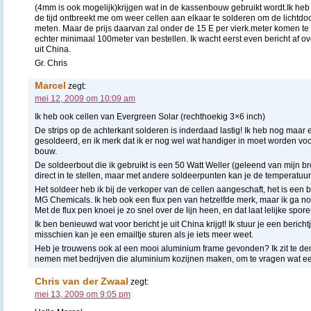
(4mm is ook mogelijk)krijgen wat in de kassenbouw gebruikt wordt.Ik heb 
de tijd ontbreekt me om weer cellen aan elkaar te solderen om de lichtdo
meten. Maar de prijs daarvan zal onder de 15 E per vierk.meter komen te l
echter minimaal 100meter van bestellen. Ik wacht eerst even bericht af 
uit China.
Gr. Chris
Marcel
zegt:
mei 12, 2009 om 10:09 am
Ik heb ook cellen van Evergreen Solar (rechthoekig 3×6 inch)
De strips op de achterkant solderen is inderdaad lastig! Ik heb nog maar e
gesoldeerd, en ik merk dat ik er nog wel wat handiger in moet worden voo
bouw.
De soldeerbout die ik gebruikt is een 50 Watt Weller (geleend van mijn br
direct in te stellen, maar met andere soldeerpunten kan je de temperatuu
Het soldeer heb ik bij de verkoper van de cellen aangeschaft, het is een b
MG Chemicals. Ik heb ook een flux pen van hetzelfde merk, maar ik ga no
Met de flux pen knoei je zo snel over de lijn heen, en dat laat lelijke spore
Ik ben benieuwd wat voor bericht je uit China krijgt! Ik stuur je een berichtj
misschien kan je een emailtje sturen als je iets meer weet.
Heb je trouwens ook al een mooi aluminium frame gevonden? Ik zit te de
nemen met bedrijven die aluminium kozijnen maken, om te vragen wat ee
Chris van der Zwaal
zegt:
mei 13, 2009 om 9:05 pm