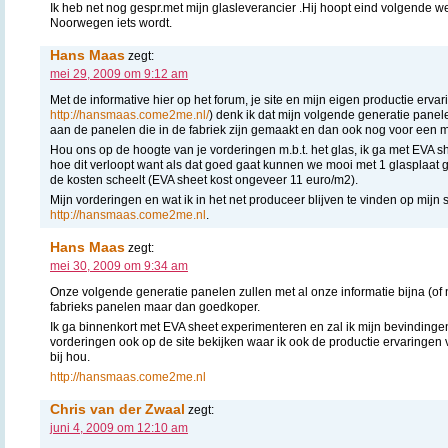
Ik heb net nog gespr.met mijn glasleverancier .Hij hoopt eind volgende we
Noorwegen iets wordt.
Hans Maas
zegt:
mei 29, 2009 om 9:12 am
Met de informative hier op het forum, je site en mijn eigen productie ervar
http://hansmaas.come2me.nl/
) denk ik dat mijn volgende generatie pane
aan de panelen die in de fabriek zijn gemaakt en dan ook nog voor een 
Hou ons op de hoogte van je vorderingen m.b.t. het glas, ik ga met EVA 
hoe dit verloopt want als dat goed gaat kunnen we mooi met 1 glasplaat 
de kosten scheelt (EVA sheet kost ongeveer 11 euro/m2).
Mijn vorderingen en wat ik in het net produceer blijven te vinden op mijn s
http://hansmaas.come2me.nl
.
Hans Maas
zegt:
mei 30, 2009 om 9:34 am
Onze volgende generatie panelen zullen met al onze informatie bijna (of 
fabrieks panelen maar dan goedkoper.
Ik ga binnenkort met EVA sheet experimenteren en zal ik mijn bevindinge
vorderingen ook op de site bekijken waar ik ook de productie ervaringen
bij hou.
http://hansmaas.come2me.nl
Chris van der Zwaal
zegt:
juni 4, 2009 om 12:10 am