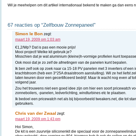
Wil je meehelpen om dit artikel internationaal bekend te maken ga dan eens 
67 reacties op “Zelfbouw Zonnepaneel”
Simon le Bon
zegt:
maart 19, 2009 om 1:03 am
€1,2/Wp? Dat is pas een mooie prijs!
Mooi project! Welke kit gebruik je?
Misschien dat je wat aluminium (kleine)h-vormige profielen kunt toepass
Ook mooi dat je zo zelf de afmetingen van de panelen kunt bepalen.
Ik ben zelf ook op zoek naar ca 15-18 PV panelen met 3 inverters of een i
krachtstroom (heb een 3*25A draaistroom aansluiting). Wil ze het liefst zel
laten keuren door een gecertificeerd bedrijf. Maar ik wacht nog even af tot
volgend jaar.
Zou het trouwens niet een goed idee zijn om hier een soort pricewatch v
zonneboilers, -panelen, ledverlichting, windturbines etc te plaatsen.
Ik bedoel een pricewatch net als bij bijvoorbeeld tweakers.net, die tot st
gebruikers.
Chris van der Zwaal
zegt:
maart 19, 2009 om 1:43 pm
Hoi Simon,
De kit is een zuurvrije siliconenkit die speciaal voor de zonnepaneelindu
ebey gekocht : dow corning pv 804 ,hiermee heb ik ook de cellen op de g