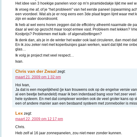
Het idee van 3 hoekige panelen voor op m’n piramidedakje lijkt me wel w
Ik vroeg me af, of je “het probleem” van het eerste paneel (opwarming ach
een voordeel. Wat als je er nog eens een 3de plaat tegen lijmt waar met 
zijn en water doorstroomt.
Ik heb al wel eens horen zeggen dat de efficiëny afneemt naarmate de 
daar al wel op gezocht maar loopt ermee vast. Probleem met lekken? Vri
Kostprijs? Problemen met kalk- of algenafzettingen?
Ik denk dan, als je in de winter het water ook laat circuleren, dan moet dat
En ik zou zeker niet met koperbuisjes gaan werken, want dat lijkt me onbet
glas…
Ik volg je project met veel respect…
Ivan.
Chris van der Zwaal
zegt:
maart 21, 2009 om 1:32 pm
Hoi Ivan,
Ja dat is een mogelijkheid (je kan trouwens ook op de engelse versie van 
al een beetje behandeld) maar ik ben inderdaad bang voor het zeer vee
hele systeem. En met dat complexer worden ook de veel groter kans op 
een of andere manier aan een bestaand systeem met zonneboiler is miss
Lex
zegt:
maart 22, 2009 om 12:17 pm
Chris.
Heb zelf al 16 jaar zonnepanelen, zou niet meer zonder kunnen.