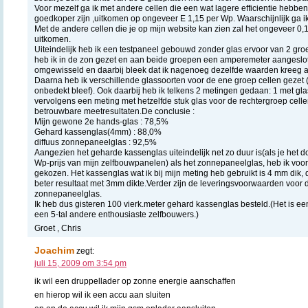
Voor mezelf ga ik met andere cellen die een wat lagere efficientie hebb
goedkoper zijn ,uitkomen op ongeveer E 1,15 per Wp. Waarschijnlijk ga 
Met de andere cellen die je op mijn website kan zien zal het ongeveer 0
uitkomen.
Uiteindelijk heb ik een testpaneel gebouwd zonder glas ervoor van 2 gro
heb ik in de zon gezet en aan beide groepen een amperemeter aangesl
omgewisseld en daarbij bleek dat ik nagenoeg dezelfde waarden kreeg 
Daarna heb ik verschillende glassoorten voor de ene groep cellen gezet 
onbedekt bleef). Ook daarbij heb ik telkens 2 metingen gedaan: 1 met gla
vervolgens een meting met hetzelfde stuk glas voor de rechtergroep celle
betrouwbare meetresultaten.De conclusie :
Mijn gewone 2e hands-glas : 78,5%
Gehard kassenglas(4mm) : 88,0%
diffuus zonnepaneelglas : 92,5%
Aangezien het geharde kassenglas uiteindelijk net zo duur is(als je het d
Wp-prijs van mijn zelfbouwpanelen) als het zonnepaneelglas, heb ik vo
gekozen. Het kassenglas wat ik bij mijn meting heb gebruikt is 4 mm dik, 
beter resultaat met 3mm dikte.Verder zijn de leveringsvoorwaarden voor di
zonnepaneelglas.
Ik heb dus gisteren 100 vierk.meter gehard kassenglas besteld.(Het is ee
een 5-tal andere enthousiaste zelfbouwers.)
Groet , Chris
Joachim
zegt:
juli 15, 2009 om 3:54 pm
ik wil een druppellader op zonne energie aanschaffen
en hierop wil ik een accu aan sluiten