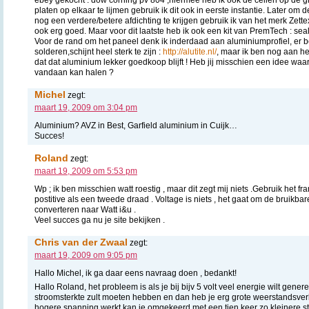
platen op elkaar te lijmen gebruik ik dit ook in eerste instantie. Later om 
nog een verdere/betere afdichting te krijgen gebruik ik van het merk Zettex
ook erg goed. Maar voor dit laatste heb ik ook een kit van PremTech : seal
Voor de rand om het paneel denk ik inderdaad aan aluminiumprofiel, er b
solderen,schijnt heel sterk te zijn :
http://alutite.nl/
, maar ik ben nog aan he
dat dat aluminium lekker goedkoop blijft ! Heb jij misschien een idee waa
vandaan kan halen ?
Michel
zegt:
maart 19, 2009 om 3:04 pm
Aluminium? AVZ in Best, Garfield aluminium in Cuijk…
Succes!
Roland
zegt:
maart 19, 2009 om 5:53 pm
Wp ; ik ben misschien watt roestig , maar dit zegt mij niets .Gebruik het fr
postitive als een tweede draad . Voltage is niets , het gaat om de bruikbare
converteren naar Watt i&u .
Veel succes ga nu je site bekijken .
Chris van der Zwaal
zegt:
maart 19, 2009 om 9:05 pm
Hallo Michel, ik ga daar eens navraag doen , bedankt!
Hallo Roland, het probleem is als je bij bijv 5 volt veel energie wilt gener
stroomsterkte zult moeten hebben en dan heb je erg grote weerstandsverl
hogere spanning werkt kan je omgekeerd met een tien keer zo kleinere s