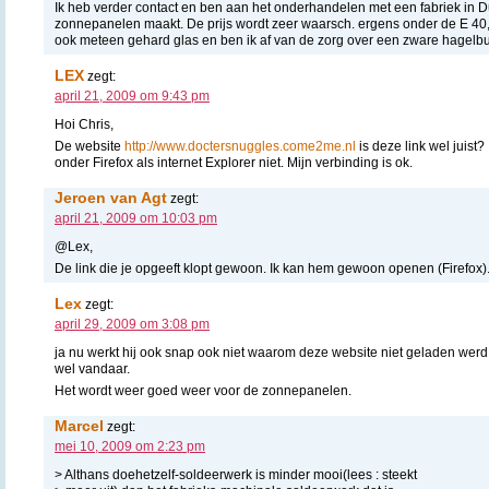
Ik heb verder contact en ben aan het onderhandelen met een fabriek in Du
zonnepanelen maakt. De prijs wordt zeer waarsch. ergens onder de E 40,0
ook meteen gehard glas en ben ik af van de zorg over een zware hagelbu
LEX
zegt:
april 21, 2009 om 9:43 pm
Hoi Chris,
De website
http://www.doctersnuggles.come2me.nl
is deze link wel juist
onder Firefox als internet Explorer niet. Mijn verbinding is ok.
Jeroen van Agt
zegt:
april 21, 2009 om 10:03 pm
@Lex,
De link die je opgeeft klopt gewoon. Ik kan hem gewoon openen (Firefox).
Lex
zegt:
april 29, 2009 om 3:08 pm
ja nu werkt hij ook snap ook niet waarom deze website niet geladen werd
wel vandaar.
Het wordt weer goed weer voor de zonnepanelen.
Marcel
zegt:
mei 10, 2009 om 2:23 pm
> Althans doehetzelf-soldeerwerk is minder mooi(lees : steekt