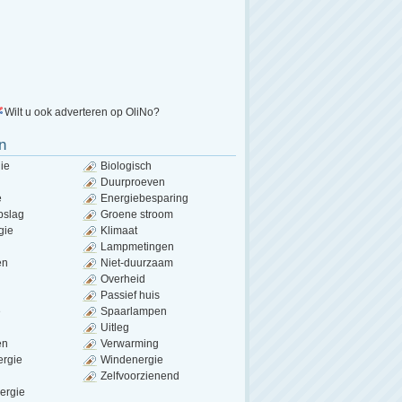
Wilt u ook adverteren op OliNo?
n
ie
Biologisch
Duurproeven
e
Energiebesparing
pslag
Groene stroom
gie
Klimaat
Lampmetingen
en
Niet-duurzaam
Overheid
Passief huis
e
Spaarlampen
Uitleg
en
Verwarming
ergie
Windenergie
Zelfvoorzienend
ergie