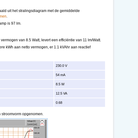
ald uit het stralingsdiagram met de gemiddelde
enen
.
amp is 97 lm.
ermogen van 8.5 Watt, levert een efficiëntie van 11 lm/Watt.
dere kWh aan netto vermogen, er 1.1 kVAhr aan reactief
230.0 V
54 mA
8.5 W
12.5 VA
0.68
en stroomvorm opgenomen.