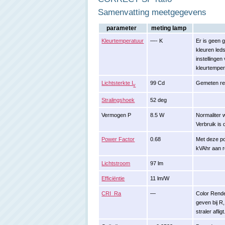
Samenvatting meetgegevens
parameter
meting lamp
Kleurtemperatuur
—- K
Er is geen g
kleuren leds
instellingen
kleurtemper
Lichtsterkte I
99 Cd
Gemeten rec
v
Stralingshoek
52 deg
Vermogen P
8.5 W
Normaliter 
Verbruik is
Power Factor
0.68
Met deze po
kVAhr aan r
Lichtstroom
97 lm
Efficiëntie
11 lm/W
CRI_Ra
—
Color Rende
geven bij R
straler afligt