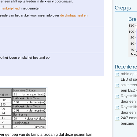
kt er een shift op te treden in de x en y coordinaten.
Olieprijs
hankelijkheid
: niet gemeten.
 einde van het artikel voor meer info over
de dimbaarheid en
Bre
.
op het icoon en sla het bestand op.
Recente re
robin
op
LED of s
smitheee
een LED 
Roy smit
door een
Roy smit
door een
24/7 emer
benzine
 (ver genoeg van de lamp af zodanig dat deze gezien kan