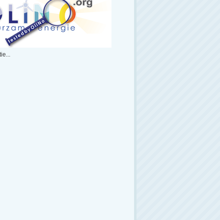
ie...