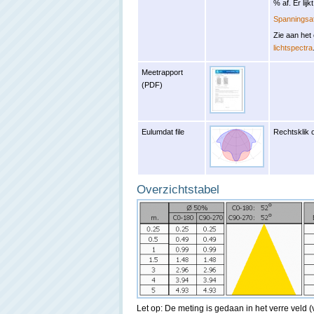
% af. Er lij
Spanningsaf
Zie aan het
lichtspectra
Meetrapport
(PDF)
Eulumdat file
Rechtsklik 
Overzichtstabel
Let op: De meting is gedaan in het verre veld