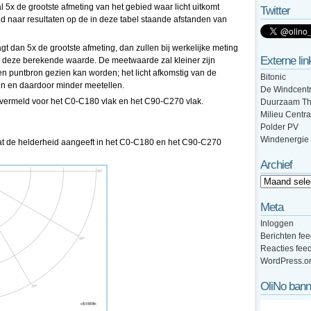
 5x de grootste afmeting van het gebied waar licht uitkomt
Twitter
d naar resultaten op de in deze tabel staande afstanden van
t dan 5x de grootste afmeting, dan zullen bij werkelijke meting
Externe lin
 deze berekende waarde. De meetwaarde zal kleiner zijn
een puntbron gezien kan worden; het licht afkomstig van de
Bitonic
en en daardoor minder meetellen.
De Windcentr
n vermeld voor het C0-C180 vlak en het C90-C270 vlak.
Duurzaam Th
Milieu Centra
Polder PV
Windenergie
 wat de helderheid aangeeft in het C0-C180 en het C90-C270
Archief
Meta
Inloggen
Berichten fe
Reacties fee
WordPress.o
OliNo bann