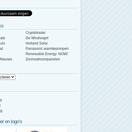
ks
Cryptotrader
ale
De Windvogel
uis
Holland Solar
al
Panasonic warmtepompen
Renewable Energy: NOW!
 Nieuws
Zonnestroompanelen
ed
d
rg
er en logo’s