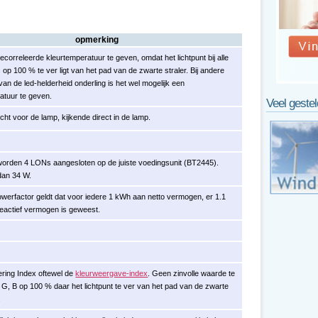
opmerking
ecorreleerde kleurtemperatuur te geven, omdat het lichtpunt bij alle
 op 100 % te ver ligt van het pad van de zwarte straler. Bij andere
 van de led-helderheid onderling is het wel mogelijk een
atuur te geven.
Veel geste
ht voor de lamp, kijkende direct in de lamp.
worden 4 LONs aangesloten op de juiste voedingsunit (BT2445).
 dan 34 W.
werfactor geldt dat voor iedere 1 kWh aan netto vermogen, er 1.1
eactief vermogen is geweest.
ring Index oftewel de
kleurweergave-index
. Geen zinvolle waarde te
, G, B op 100 % daar het lichtpunt te ver van het pad van de zwarte
.