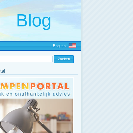
English
tal