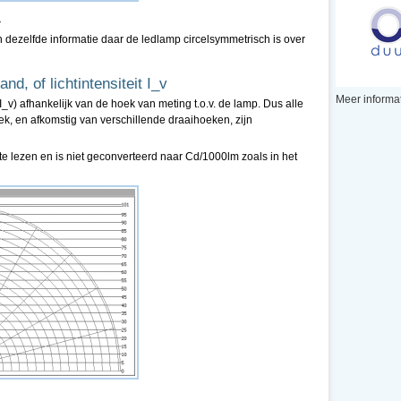
.
dezelfde informatie daar de ledlamp circelsymmetrisch is over
nd, of lichtintensiteit I_v
Meer informat
(I_v) afhankelijk van de hoek van meting t.o.v. de lamp. Dus alle
ek, en afkomstig van verschillende draaihoeken, zijn
f te lezen en is niet geconverteerd naar Cd/1000lm zoals in het