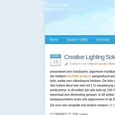
Home
Daarom OliNo
Services
Creative Lighting So
AUG
14
Geplaatst door
Marcel van der Stee
presenteert een handzame, algemeen inzetbar
die middels
het DMX protocol
aangestuurd word
leds, welke een uittredepunt hebben. De leds
Van iedere kleur kan men tot 1 % nauwkeurig de
werkt prima. In dit artikel zijn alle leds op 100
tweemaal een dimmeting gedaan. In dit artikel 
lampparameters zoals ook opgenomen in de Eu
Zie voor een vergelijk met andere lampen
dit 
CORRECT SP ratio