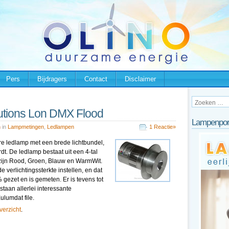
Pers
Bijdragers
Contact
Disclaimer
lutions Lon DMX Flood
Lampenpor
n
in
Lampmetingen
,
Ledlampen
1 Reactie»
e ledlamp met een brede lichtbundel,
t. De ledlamp bestaat uit een 4-tal
 zijn Rood, Groen, Blauw en WarmWit.
 verlichtingssterkte instellen, en dat
 % gezet en is gemeten. Er is tevens tot
staan allerlei interessante
lumdat file.
overzicht
.