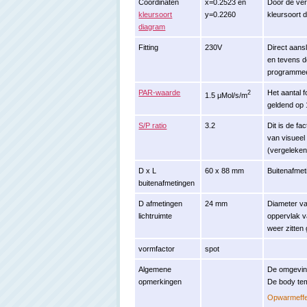
Coördinaten
x=0.2523 en
Door de verl
kleursoort
y=0.2260
kleursoort 
diagram
Fitting
230V
Direct aansl
en tevens d
programmeer
PAR-waarde
Het aantal f
2
1.5 μMol/s/m
geldend op 
S/P ratio
3.2
Dit is de fa
van visueel 
(vergeleken
D x L
60 x 88 mm
Buitenafmet
buitenafmetingen
D afmetingen
24 mm
Diameter van
lichtruimte
oppervlak v
weer zitte
vormfactor
spot
Algemene
De omgevin
opmerkingen
De body te
Opwarmeffe