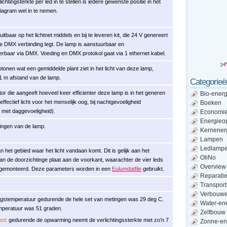
ichtingsterkte per led in te stellen is iedere gewenste positie in het
diagram wel in te nemen.
uitbaar op het lichtnet middels en bij te leveren kit, die 24 V genereert
e DMX verbinding legt. De lamp is aanstuurbaar en
baar via DMX. Voeding en DMX protokol gaat via 1 ethernet kabel.
otonen wat een gemiddelde plant ziet in het licht van deze lamp,
1 m afstand van de lamp.
Categorieë
ctor die aangeeft hoeveel keer efficienter deze lamp is in het generen
Bio-energ
effectief licht voor het menselijk oog, bij nachtgevoeligheid
Boeken
 met daggevoeligheid).
Economi
Energieo
ingen van de lamp.
Kernener
Lampen
Ledlamp
 het gebied waar het licht vandaan komt. Dit is gelijk aan het
OliNo
an de doorzichtinge plaat aan de voorkant, waarachter de vier leds
Overview
n gemonteerd. Deze parameters worden in een
Eulumdatfile
gebruikt.
Reparati
Transport
Verbouw
gstemperatuur gedurende de hele set van metingen was 29 deg C.
Water-en
mperatuur was 51 graden.
Zelfbouw
ct
: gedurende de opwarming neemt de verlichtingssterkte met zo’n 7
Zonne-en