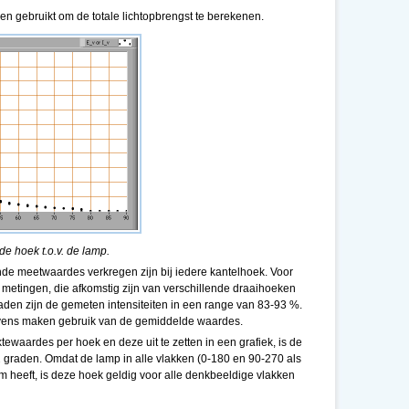
 gebruikt om de totale lichtopbrengst te berekenen.
de hoek t.o.v. de lamp.
ende meetwaardes verkregen zijn bij iedere kantelhoek. Voor
 metingen, die afkomstig zijn van verschillende draaihoeken
den zijn de gemeten intensiteiten in een range van 83-93 %.
evens maken gebruik van de gemiddelde waardes.
tewaardes per hoek en deze uit te zetten in een grafiek, is de
2 graden. Omdat de lamp in alle vlakken (0-180 en 90-270 als
 heeft, is deze hoek geldig voor alle denkbeeldige vlakken