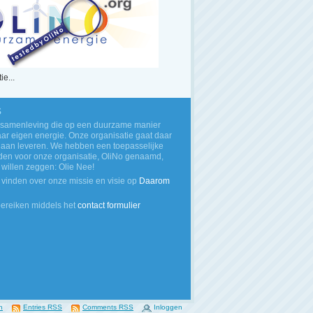
ie...
s
 samenleving die op een duurzame manier
haar eigen energie. Onze organisatie gaat daar
 aan leveren. We hebben een toepasselijke
en voor onze organisatie, OliNo genaamd,
illen zeggen: Olie Nee!
 vinden over onze missie en visie op
Daarom
bereiken middels het
contact formulier
n
Entries RSS
Comments RSS
Inloggen