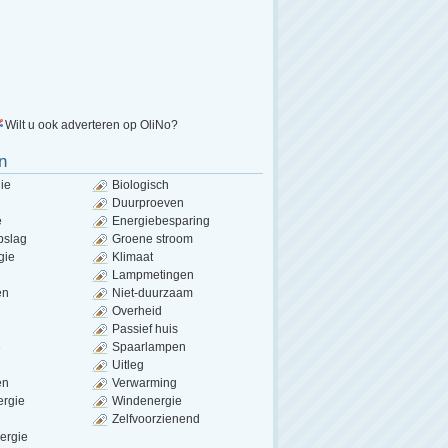
Wilt u ook adverteren op OliNo?
n
ie
Biologisch
Duurproeven
e
Energiebesparing
pslag
Groene stroom
gie
Klimaat
Lampmetingen
en
Niet-duurzaam
Overheid
Passief huis
e
Spaarlampen
Uitleg
en
Verwarming
ergie
Windenergie
Zelfvoorzienend
ergie