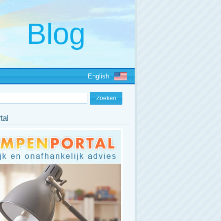
English
tal