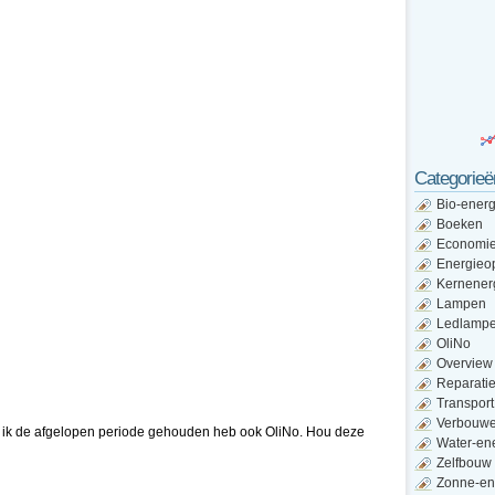
Categorieë
Bio-energ
Boeken
Economi
Energieo
Kernener
Lampen
Ledlamp
OliNo
Overview
Reparati
Transport
Verbouw
 ik de afgelopen periode gehouden heb ook OliNo. Hou deze
Water-en
Zelfbouw
Zonne-en