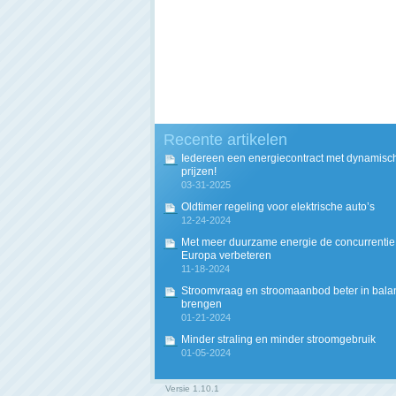
Recente artikelen
Iedereen een energiecontract met dynamisc
prijzen!
03-31-2025
Oldtimer regeling voor elektrische auto’s
12-24-2024
Met meer duurzame energie de concurrentie 
Europa verbeteren
11-18-2024
Stroomvraag en stroomaanbod beter in bala
brengen
01-21-2024
Minder straling en minder stroomgebruik
01-05-2024
Versie
1.10.1