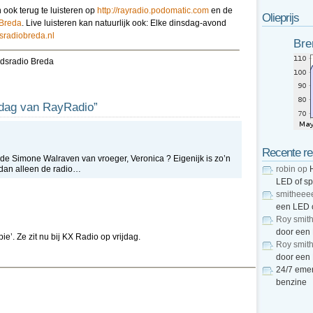
 ook terug te luisteren op
http://rayradio.podomatic.com
en de
Olieprijs
 Breda
. Live luisteren kan natuurlijk ook: Elke dinsdag-avond
dsradiobreda.nl
Bre
dsradio Breda
sdag van RayRadio”
Recente re
de Simone Walraven van vroeger, Veronica ? Eigenijk is zo’n
 dan alleen de radio…
robin
op
LED of s
smitheee
een LED 
Roy smit
door een
e’. Ze zit nu bij KX Radio op vrijdag.
Roy smit
door een
24/7 emer
benzine