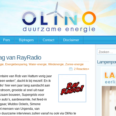
Pers
Bijdragers
Contact
Disclaimer
ag van RayRadio
Lampenpor
gie
,
Energiebesparing
,
Water-energie
,
Windenergie
,
Zonne-energie
2 Reacties»
taire van Rob van Hattum vorig jaar
reen weten”, dacht ik bij mezelf. En ik
io’ hier een jaar lang aandacht aan
troom, groeide al snel uit naar
rzaam bouwen, Supergrids voor
e auto’s, aardewarmte, het feed-in
Segaar, Wubbo Ockels, Simone
met mensen van Urgenda, van
 duurzame interviews zullen vanaf nu ook via OliNo te