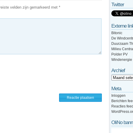
Twitter
eiste velden zijn gemarkeerd met
*
Externe lin
Bitonic
De Windcentr
Duurzaam Th
Milieu Centra
Polder PV
Windenergie
Archief
Meta
Inloggen
Berichten fe
Reacties fee
WordPress.o
OliNo bann