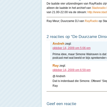
De laatste vier uitzendingen van RayRadio zijn
alleen de laatste in het archief van
Stadsradio
van 21.00-22.00 via de stream:
http://www.sta
Ray Meur; Duurzame DJ van
RayRadio
op Sta
2 reacties op “De Duurzame Din
Andreh
zegt:
oktober 14, 2009 om 5:06 pm
Prima idee, maar Simone Walraven is dat 
podcast met wat beeld er bijs sprekender
Ray
zegt:
oktober 14, 2009 om 6:59 pm
@ Andreh
Dat is inderdaad die Simone. Oftewel ‘Siepi
Ray
Geef een reactie