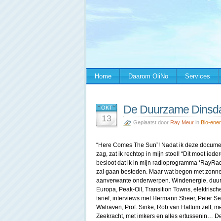
Home
Daarom OliNo
Services
De Duurzame Dinsd
OKT
13
Geplaatst door
Ray Meur
in
Bio-ener
“Here Comes The Sun”! Nadat ik deze documen
zag, zat ik rechtop in mijn stoel! “Dit moet iede
besloot dat ik in mijn radioprogramma ‘RayRad
zal gaan besteden. Maar wat begon met zonnes
aanverwante onderwerpen. Windenergie, duu
Europa, Peak-Oil, Transition Towns, elektrisch
tarief, interviews met Hermann Sheer, Peter 
Walraven, Prof. Sinke, Rob van Hattum zelf, 
Zeekracht, met imkers en alles ertussenin… De