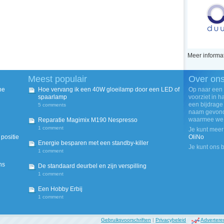
Meer informat
Meest populair
Over on
he
Hoe vervang ik een 40W gloeilamp door een LED of
Op naar een
spaarlamp
voorziet in 
een bijdrage
5 comments
naam gevond
waarmee we w
Reparatie Magimix M190 Nespresso
1 comment
Je kunt meer
positie
OliNo
Energie besparen met een standby-killer
Je kunt ons 
1 comment
ns
De standaard deurbel en zijn verspilling
1 comment
Een Hobby Erbij
1 comment
Gebruiksvoorschriften
|
Privacybeleid
Advertere