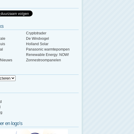
ks
Cryptotrader
ale
De Windvogel
uis
Holland Solar
al
Panasonic warmtepompen
Renewable Energy: NOW!
 Nieuws
Zonnestroompanelen
ed
d
rg
er en logo’s