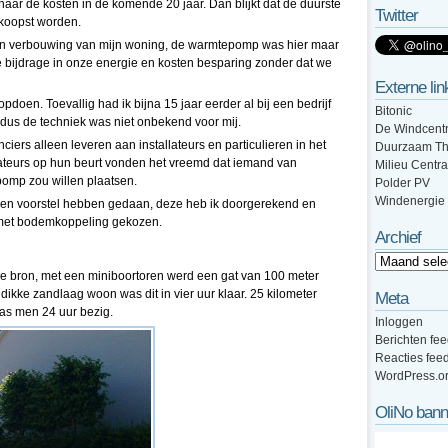
 naar de kosten in de komende 20 jaar. Dan blijkt dat de duurste
Twitter
dkoopst worden.
 een verbouwing van mijn woning, de warmtepomp was hier maar
e bijdrage in onze energie en kosten besparing zonder dat we
Externe lin
doen. Toevallig had ik bijna 15 jaar eerder al bij een bedrijf
Bitonic
s de techniek was niet onbekend voor mij.
De Windcentr
ciers alleen leveren aan installateurs en particulieren in het
Duurzaam Th
lateurs op hun beurt vonden het vreemd dat iemand van
Milieu Centra
omp zou willen plaatsen.
Polder PV
Windenergie
e een voorstel hebben gedaan, deze heb ik doorgerekend en
m met bodemkoppeling gekozen.
Archief
 de bron, met een miniboortoren werd een gat van 100 meter
ikke zandlaag woon was dit in vier uur klaar. 25 kilometer
Meta
was men 24 uur bezig.
Inloggen
Berichten fe
Reacties fee
WordPress.o
OliNo bann