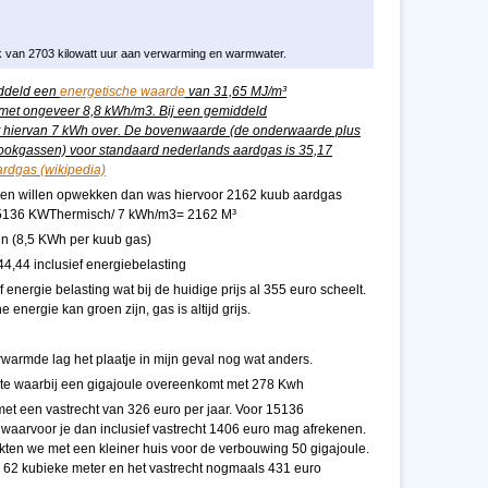
ik van 2703 kilowatt uur aan verwarming en warmwater.
iddeld een
energetische waarde
van 31,65 MJ/m³
 met ongeveer 8,8 kWh/m3. Bij een gemiddeld
t hiervan 7 kWh over. De bovenwaarde (de onderwaarde plus
rookgassen) voor standaard nederlands aardgas is 35,17
rdgas (wikipedia)
ben willen opwekken dan was hiervoor 2162 kuub aardgas
15136 KWThermisch/ 7 kWh/m3= 2162 M³
jn (8,5 KWh per kuub gas)
4,44 inclusief energiebelasting
energie belasting wat bij de huidige prijs al 355 euro scheelt.
e energie kan groen zijn, gas is altijd grijs.
rwarmde lag het plaatje in mijn geval nog wat anders.
mte waarbij een gigajoule overeenkomt met 278 Kwh
et een vastrecht van 326 euro per jaar. Voor 15136
aarvoor je dan inclusief vastrecht 1406 euro mag afrekenen.
tookten we met een kleiner huis voor de verbouwing 50 gigajoule.
 62 kubieke meter en het vastrecht nogmaals 431 euro