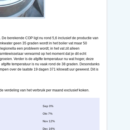
. De berekende COP ligt nu rond 5,6 inclusief de productie van
nkwater geen 35 graden wordt in het boiler vat maar 50
gionella een probleem wordt; in het vat zit alleen
armtewisselaar verwarmd op het moment dat je dit echt
 groeien. Verder is de afgifte temperatuur nu wat hoger, deze
afgifte temperatuur is nu vaak rond de 38 graden. Desondanks
epompen over de laatste 19 dagen 371 kilowatt uur geweest. Dit is
n de verdeling van het verbruik per maand exclusief koken.
Sep 0%
Okt 7%
Nov 12%
Dec 16%