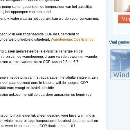
men overgaat van vloeistof in gasvorm.
 pomp samengeperst en de temperatuur van het gas stijgt.
t bij het oppompen van een band.
r b.v. water waarna het gebruikt kan worden voor verwarming.
gedrukt in een zogenaamde COP de Coefficient of
 onderwerp uitgebreid uitgelegd.
Warmtepomp: Coefficient of
Veel geste
ing tussen geïnvesteerde (elektrische ) energie en de
n bron van de warmtepomp, drager van de gewonnen warmte,
geven warmte varieert deze COP tussen 2,5 en 6,7.
n met de prijs van het apparaat en het afgifte systeem. Een
r een paar duizend euro te koop terwijl de hoogste COP
0 euro vraagt exclusief subsidie.
ssing gekozen terwijl de duurdere apparaten op termijn de
epomp maar eigenlijk alleen geschikt voor bijverwarming in
de winter maar bij lage temperaturen bevriest de buiten unit en
e weer te ontdooien de COP daalt dan tot 1.0 !