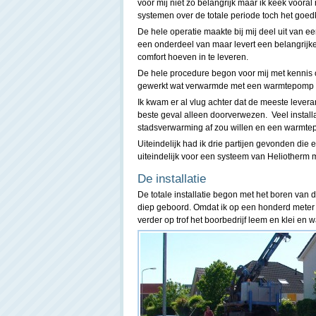
voor mij niet zo belangrijk maar ik keek vooral
systemen over de totale periode toch het goe
De hele operatie maakte bij mij deel uit van
een onderdeel van maar levert een belangrijk
comfort hoeven in te leveren.
De hele procedure begon voor mij met kennis op
gewerkt wat verwarmde met een warmtepomp du
Ik kwam er al vlug achter dat de meeste leveran
beste geval alleen doorverwezen. Veel instal
stadsverwarming af zou willen en een warmtep
Uiteindelijk had ik drie partijen gevonden di
uiteindelijk voor een systeem van Heliother
De installatie
De totale installatie begon met het boren van
diep geboord. Omdat ik op een honderd meter d
verder op trof het boorbedrijf leem en klei en 