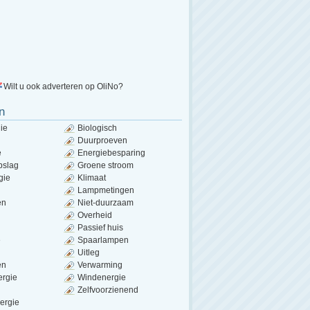
Wilt u ook adverteren op OliNo?
n
ie
Biologisch
Duurproeven
e
Energiebesparing
pslag
Groene stroom
gie
Klimaat
Lampmetingen
en
Niet-duurzaam
Overheid
Passief huis
e
Spaarlampen
Uitleg
en
Verwarming
ergie
Windenergie
Zelfvoorzienend
ergie