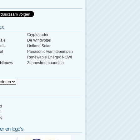
ks
Cryptotrader
ale
De Windvogel
uis
Holland Solar
al
Panasonic warmtepompen
Renewable Energy: NOW!
 Nieuws
Zonnestroompanelen
ed
d
rg
er en logo’s