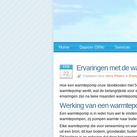
Home
Daarom OliNo
Services
Ervaringen met de 
FEB
22
Geplaatst door
Jerry Pieters
in
Ener
Hoe een warmtepomp onze stookkosten met 50% v
warmtepomp werkt, wat de belangrijkste voor e
ervaringen zijn na twee maanden warmtepomp 
Werking van een warmte
Een warmtepomp is in ieder huis wel te vinden,
warmtepompen, zij pompen warmte naar buiten
Elke warmtepomp die voor verwarming en warm 
uit een bron; dit kan bodem, grondwater, buiten