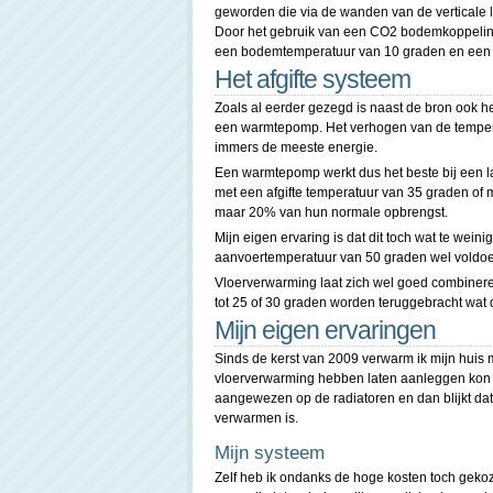
geworden die via de wanden van de verticale 
Door het gebruik van een CO2 bodemkoppeling
een bodemtemperatuur van 10 graden en een 
Het afgifte systeem
Zoals al eerder gezegd is naast de bron ook he
een warmtepomp. Het verhogen van de temperat
immers de meeste energie.
Een warmtepomp werkt dus het beste bij een l
met een afgifte temperatuur van 35 graden of 
maar 20% van hun normale opbrengst.
Mijn eigen ervaring is dat dit toch wat te wein
aanvoertemperatuur van 50 graden wel voldo
Vloerverwarming laat zich wel goed combine
tot 25 of 30 graden worden teruggebracht wat
Mijn eigen ervaringen
Sinds de kerst van 2009 verwarm ik mijn huis
vloerverwarming hebben laten aanleggen kon 
aangewezen op de radiatoren en dan blijkt dat
verwarmen is.
Mijn systeem
Zelf heb ik ondanks de hoge kosten toch gek