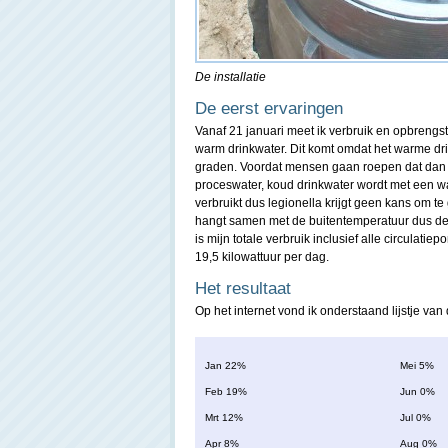
De installatie
De eerst ervaringen
Vanaf 21 januari meet ik verbruik en opbrengst
warm drinkwater. Dit komt omdat het warme dri
graden. Voordat mensen gaan roepen dat dan le
proceswater, koud drinkwater wordt met een w
verbruikt dus legionella krijgt geen kans om te
hangt samen met de buitentemperatuur dus de 
is mijn totale verbruik inclusief alle circulati
19,5 kilowattuur per dag.
Het resultaat
Op het internet vond ik onderstaand lijstje va
Jan 22%
Mei 5%
Feb 19%
Jun 0%
Mrt 12%
Jul 0%
Apr 8%
Aug 0%