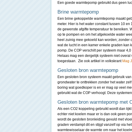
Een goede warmtepomp gebruikt dus geen lucht
Brine warmtepomp
Een brine gekoppelde warmtepomp maakt gebru
meter. Hier is het water constant tussen 10 en
de gewenste afgifte temperatuur te bereiken. W
op te pompen en om het afgekoelde water weer 
heel zuinig mee gekoeld kan worden; zonder c
wat de lucht in een kamer enkele graden kan k
pomp. De COP verschilt per systeem maar 4,0 
Helaas mag een dergelijk systeem niet overal
toegestaan. Zie ook artikel in volkskrant
Mag J
Gesloten bron warmtepomp
Een gesloten bron systeem maakt gebruik van e
grondwater te onttrekken zonder het water zel
boring wat goedkoper is en er mag op veel m
gebruikt wat de COP verhoogt. Deze systeme
Gesloten bron warmtepomp met C
Als een CO2 koppeling gebruikt wordt dan lijkt
echter niet koelen maar er is dan ook geen p
wordt de gesloten bronleiding gevuld met vloe
graden verdampt dit en stijgt vanzelf op via he
warmtewisselaar de warmte om naar het koelmidd