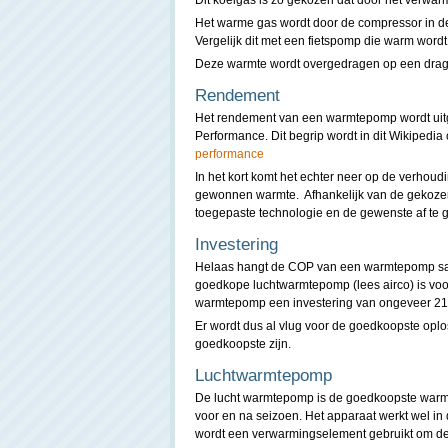
Dit koelgas is zo gekozen dat door het verwar
Het warme gas wordt door de compressor in de
Vergelijk dit met een fietspomp die warm word
Deze warmte wordt overgedragen op een drage
Rendement
Het rendement van een warmtepomp wordt uit
Performance. Dit begrip wordt in dit Wikipedia
performance
In het kort komt het echter neer op de verhoud
gewonnen warmte. Afhankelijk van de gekoze
toegepaste technologie en de gewenste af te 
Investering
Helaas hangt de COP van een warmtepomp same
goedkope luchtwarmtepomp (lees airco) is voo
warmtepomp een investering van ongeveer 2100
Er wordt dus al vlug voor de goedkoopste oplo
goedkoopste zijn.
Luchtwarmtepomp
De lucht warmtepomp is de goedkoopste warmt
voor en na seizoen. Het apparaat werkt wel in 
wordt een verwarmingselement gebruikt om dez