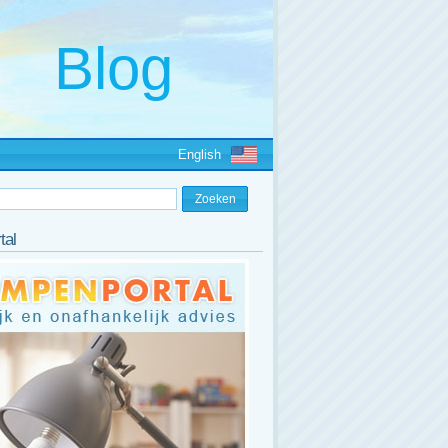
English
tal