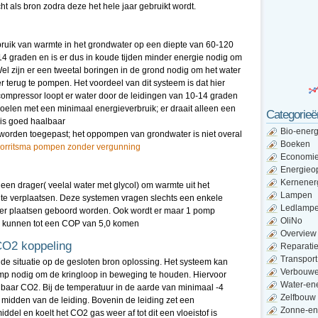
 als bron zodra deze het hele jaar gebruikt wordt.
ik van warmte in het grondwater op een diepte van 60-120
 14 graden en is er dus in koude tijden minder energie nodig om
el zijn er een tweetal boringen in de grond nodig om het water
terug te pompen. Het voordeel van dit systeem is dat hier
ompressor loopt er water door de leidingen van 10-14 graden
oelen met een minimaal energieverbruik; er draait alleen een
Categorieë
is goed haalbaar
Bio-energ
 worden toegepast; het oppompen van grondwater is niet overal
Boeken
orritsma pompen zonder vergunning
Economi
Energieo
Kernener
en drager( veelal water met glycol) om warmte uit het
Lampen
f te verplaatsen. Deze systemen vragen slechts een enkele
Ledlamp
eer plaatsen geboord worden. Ook wordt er maar 1 pomp
OliNo
n kunnen tot een COP van 5,0 komen
Overview
O2 koppeling
Reparati
Transport
 de situatie op de gesloten bron oplossing. Het systeem kan
Verbouw
omp nodig om de kringloop in beweging te houden. Hiervoor
Water-en
ibaar CO2. Bij de temperatuur in de aarde van minimaal -4
Zelfbouw
t midden van de leiding. Bovenin de leiding zet een
Zonne-en
el en koelt het CO2 gas weer af tot dit een vloeistof is