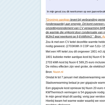
In mijn geval zou dit neerkomen op een jaarverbru
“
Gronings aardgas
levert bij verbranding gem
(onderwaarde) aan energie. Dit komt overeen
omzettingsrendement van CV verwarming blijf
de warmte die vrijkomt door condensatie van 
MJ/m3 wat neerkomt op 9,8 kWh/m3.” Bron:
Aa
Zou ik met een CV ketel dezelfde warmte heb
nodig geweest. (2703KWh X COP van 5,6)= 
Met een HR ketel zou dit ongeveer 1801 m3 zi
1801 kubieke meter aardgas kost bij Nuon € 94
2703 kWh kost bij Nuon € 589,25 euro inclusief 
De milieu effecten zijn veel groter, de elektrisch
Bron:
Nuon.nl
Omdat ik tot 7 januari met stadsverwarming ve
Stadsverwarming betaal je per gigajoule war
Een gigajoule kost opnieuw bij Nuon 20 euro m
KWThermisch vermogen is 54 gigajoule nodig w
In mijn geval klopt dit aardig; vorig jaar vers
Hierbij kwam het warme water waarbij we voor