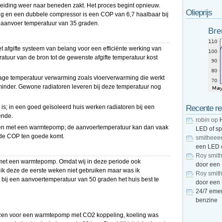
leiding weer naar beneden zakt. Het proces begint opnieuw.
Olieprijs
 en een dubbele compressor is een COP van 6,7 haalbaar bij
aanvoer temperatuur van 35 graden.
Bre
t afgifte systeem van belang voor een efficiënte werking van
uur van de bron tot de gewenste afgifte temperatuur kost
age temperatuur verwarming zoals vloerverwarming die werkt
minder. Gewone radiatoren leveren bij deze temperatuur nog
ig is; in een goed geïsoleerd huis werken radiatoren bij een
Recente re
ende.
robin
op
ren met een warmtepomp; de aanvoertemperatuur kan dan vaak
LED of s
 de COP ten goede komt.
smitheee
een LED 
Roy smit
 met een warmtepomp. Omdat wij in deze periode ook
door een
ik deze de eerste weken niet gebruiken maar was ik
Roy smit
 bij een aanvoertemperatuur van 50 graden het huis best te
door een
24/7 emer
benzine
ozen voor een warmtepomp met CO2 koppeling, koeling was