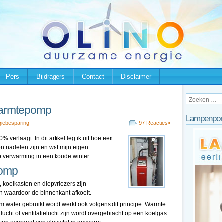
Pers
Bijdragers
Contact
Disclaimer
warmtepomp
Lampenpor
giebesparing
97 Reacties»
erlaagt. In dit artikel leg ik uit hoe een
n nadelen zijn en wat mijn eigen
verwarming in een koude winter.
pomp
 koelkasten en diepvriezers zijn
 waardoor de binnenkant afkoelt.
water gebruikt wordt werkt ook volgens dit principe. Warmte
lucht of ventilatielucht zijn wordt overgebracht op een koelgas.