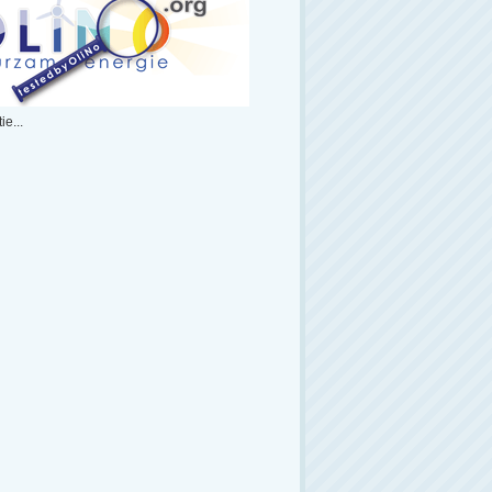
ie...