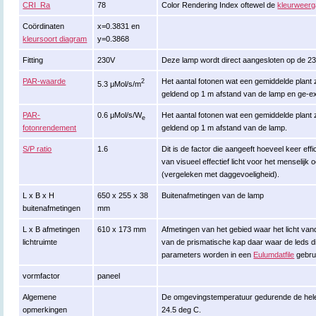
CRI_Ra
78
Color Rendering Index oftewel de
kleurweerg
Coördinaten
x=0.3831 en
kleursoort diagram
y=0.3868
Fitting
230V
Deze lamp wordt direct aangesloten op de 2
PAR-waarde
Het aantal fotonen wat een gemiddelde plant zi
2
5.3 μMol/s/m
geldend op 1 m afstand van de lamp en ge-ex
PAR-
0.6 μMol/s/W
Het aantal fotonen wat een gemiddelde plant zi
e
fotonrendement
geldend op 1 m afstand van de lamp.
S/P ratio
1.6
Dit is de factor die aangeeft hoeveel keer eff
van visueel effectief licht voor het menselijk 
(vergeleken met daggevoeligheid).
L x B x H
650 x 255 x 38
Buitenafmetingen van de lamp
buitenafmetingen
mm
L x B afmetingen
610 x 173 mm
Afmetingen van het gebied waar het licht van
lichtruimte
van de prismatische kap daar waar de leds di
parameters worden in een
Eulumdatfile
gebrui
vormfactor
paneel
Algemene
De omgevingstemperatuur gedurende de hele
opmerkingen
24.5 deg C.