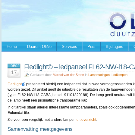
Home
Daarom OliNo
Services
Pers
Bijdragers
Fledlight© – ledpaneel FL62-NW-i18-
DEC
17
Geplaatst door
Marcel van der Steen
in
Lampmetingen
,
Ledlampen
Fledlight
presenteert hierbij een ledpaneel dat in twee vermogensstanden 
worden gezet. Dit artikel geeft de uitgebreide resultaten van de laagvermoge
(type: FL62-NW-i18-CABA, bestel: 91101829188). De lamp geeft neutraalwit li
de lamp heeft een prismatische transparante kap.
In dit artikel staan allerlei interessante lampparameters, zoals ook opgenomen
Eulumdat file.
Zie voor een vergelijk met andere lampen
dit overzicht
.
Samenvatting meetgegevens