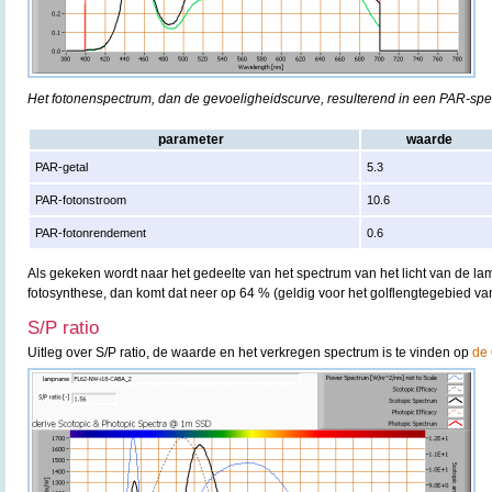
Het fotonenspectrum, dan de gevoeligheidscurve, resulterend in een PAR-sp
parameter
waarde
PAR-getal
5.3
PAR-fotonstroom
10.6
PAR-fotonrendement
0.6
Als gekeken wordt naar het gedeelte van het spectrum van het licht van de lam
fotosynthese, dan komt dat neer op 64 % (geldig voor het golflengtegebied v
S/P ratio
Uitleg over S/P ratio, de waarde en het verkregen spectrum is te vinden op
de 