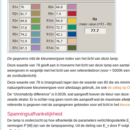
De gegevens mbt de kleurweergave index van het licht van deze lamp.
Deze waarde van 78 geeft aan in hoeverre het licht van deze lamp een aantal
weergeven in vergelijk met het licht van een referentiebron (voor < 5000K een
de zon/buitenlicht).
Deze waarde van 78 is (marginaal) lager dan de waarde van 80 die als minim
natuurgetrouwe kleurweergave voor alledaags gebruik, zie ook
de uitleg op O
De “chromaticity difference” is 0.0039, wat aangeeft hoever de kleur van deze 
zwarte straler. Er is echter nog geen norm die aangeeft wat de maximale afwijk
referentie is gegeven met de aangegeven gebieden voor wit licht in het
kleurs
Spanningsafhankelijkheid
De lamp is onderzocht op hoe afhankelijk de parameters verlichtingssterkte E
vermogen P [W] zijn van de lampspanning. Uit de deling van E_v door P volgt 