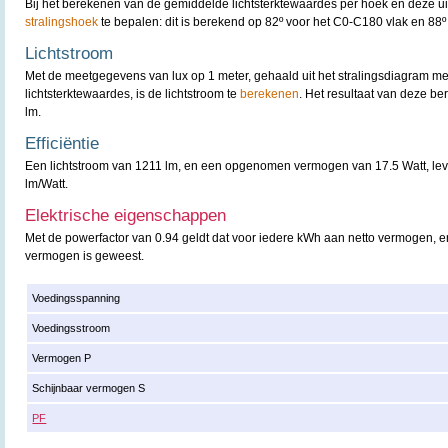
Bij het berekenen van de gemiddelde lichtsterktewaardes per hoek en deze uit t
stralingshoek
te bepalen: dit is berekend op 82º voor het C0-C180 vlak en 88º
Lichtstroom
Met de meetgegevens van lux op 1 meter, gehaald uit het stralingsdiagram m
lichtsterktewaardes, is de lichtstroom te
berekenen
. Het resultaat van deze b
lm.
Efficiëntie
Een lichtstroom van 1211 lm, en een opgenomen vermogen van 17.5 Watt, lever
lm/Watt.
Elektrische eigenschappen
Met de powerfactor van 0.94 geldt dat voor iedere kWh aan netto vermogen, er
vermogen is geweest.
Voedingsspanning
Voedingsstroom
Vermogen P
Schijnbaar vermogen S
PF