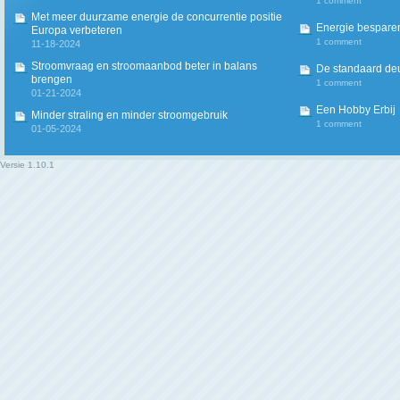
1 comment
Met meer duurzame energie de concurrentie positie
Energie besparen
Europa verbeteren
1 comment
11-18-2024
Stroomvraag en stroomaanbod beter in balans
De standaard deur
brengen
1 comment
01-21-2024
Een Hobby Erbij
Minder straling en minder stroomgebruik
1 comment
01-05-2024
Versie
1.10.1