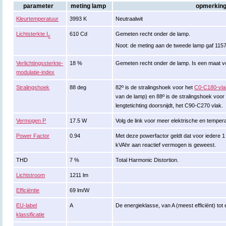
parameter
meting lamp
opmerkin
Kleurtemperatuur
3993 K
Neutraalwit
Lichtsterkte I
610 Cd
Gemeten recht onder de lamp.
v
Noot: de meting aan de tweede lamp gaf 115
Verlichtingssterkte-
18 %
Gemeten recht onder de lamp. Is een maat v
modulatie-index
Stralingshoek
88 deg
82º is de stralingshoek voor het
C0-C180-vla
van de lamp) en 88º is de stralingshoek voor 
lengtetichting doorsnijdt, het C90-C270 vlak.
Vermogen P
17.5 W
Volg de link voor meer elektrische en tempe
Power Factor
0.94
Met deze powerfactor geldt dat voor iedere 
kVAhr aan reactief vermogen is geweest.
THD
7 %
Total Harmonic Distortion.
Lichtstroom
1211 lm
Efficiëntie
69 lm/W
EU-label
A
De energieklasse, van A (meest efficiënt) tot 
klassificatie