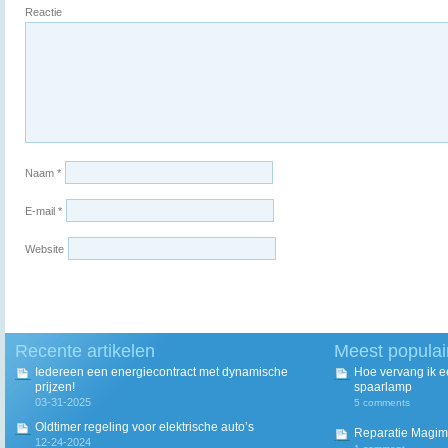
Reactie
Naam
*
E-mail
*
Website
Recente artikelen
Meest populai
Iedereen een energiecontract met dynamische
Hoe vervang ik 
prijzen!
spaarlamp
03-31-2025
5 comments
Oldtimer regeling voor elektrische auto’s
Reparatie Magim
12-24-2024