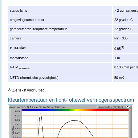
status lamp
> 2 uur aanges
omgevingstemperatuur
22 graden C
gereflecteerde schijnbare temperatuur
22 graden C
camera
Flir T335
emissiviteit
(1)
0.95
meetafstand
1 m
IFOV
0.136 mm per 0
geometric
NETD (thermische gevoeligheid)
50 mK
(1)
Zie tekst voor uitleg.
Kleurtemperatuur en licht- oftewel
vermogensspectrum