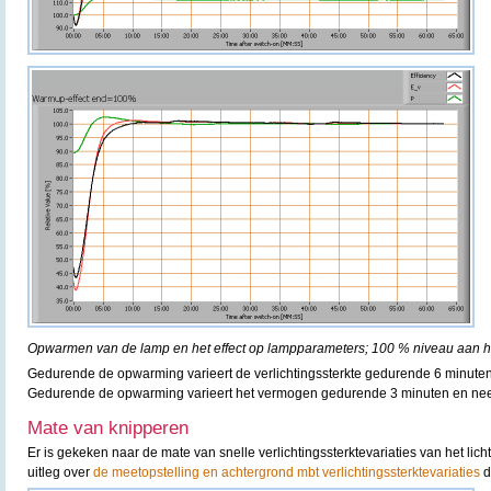
Opwarmen van de lamp en het effect op lampparameters; 100 % niveau aan he
Gedurende de opwarming varieert de verlichtingssterkte gedurende 6 minute
Gedurende de opwarming varieert het vermogen gedurende 3 minuten en nee
Mate van knipperen
Er is gekeken naar de mate van snelle verlichtingssterktevariaties van het lic
uitleg over
de meetopstelling en achtergrond mbt verlichtingssterktevariaties
d