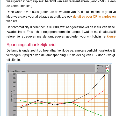
weergeven in vergelijk met het licht van een referentiebron (voor < 5000K een
de zon/buitenlicht).
Deze waarde van 83 is groter dan de waarde van 80 die als minimum geldt v
kleurweergave voor alledaags gebruik, zie ook
de uitleg over CRI waardes en
website.
De “chromaticity difference” is 0.0008, wat aangeeft hoever de kleur van deze 
zwarte straler. Er is echter nog geen norm die aangeeft wat de maximale afwijk
referentie is gegeven met de aangegeven gebieden voor wit licht in het
kleurs
Spanningsafhankelijkheid
De lamp is onderzocht op hoe afhankelijk de parameters verlichtingssterkte E
vermogen P [W] zijn van de lampspanning. Uit de deling van E_v door P volgt 
efficiëntie.