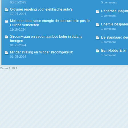
03-31-2025
5 comments
Oldtimer regeling voor elektrische auto’s
Reparatie Magim
12-24-2024
1 comment
Met meer duurzame energie de concurrentie positie
Energie besparen
Europa verbeteren
1 comment
11-18-2024
Stroomvraag en stroomaanbod beter in balans
De standaard deur
brengen
1 comment
01-21-2024
Een Hobby Erbij
Minder straling en minder stroomgebruik
1 comment
01-05-2024
Versie
1.10.1