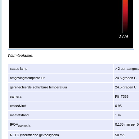
Warmteplaatje.
status lamp
> 2 uur aanges
omgevingstemperatuur
24.5 graden C
gereflecteerde schijnbare temperatuur
24.5 graden C
camera
Flir T335
emissiviteit
0.95
meetafstand
1 m
IFOV
0.136 mm per 0
geometric
NETD (thermische gevoeligheid)
50 mK