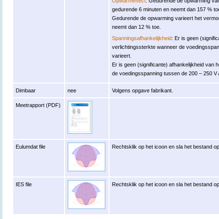
Opwarmeffect
: Gedurende de opwarming varie
gedurende 6 minuten en neemt dan 157 % to
Gedurende de opwarming varieert het vermo
neemt dan 12 % toe.
Spanningsafhankelijkheid
: Er is geen (signifi
verlichtingssterkte wanneer de voedingsspa
varieert.
Er is geen (significante) afhankelijkheid v
de voedingsspanning tussen de 200 – 250 V 
Dimbaar
nee
Volgens opgave fabrikant.
Meetrapport (PDF)
Eulumdat file
Rechtsklik op het icoon en sla het bestand op
IES file
Rechtsklik op het icoon en sla het bestand op