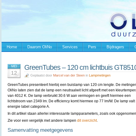
Home
Daarom OliNo
Services
Pers
Bijdragers
GreenTubes – 120 cm lichtbuis GT85
MEI
12
Geplaatst door
Marcel van der Steen
in
Lampmetingen
GreenTubes presenteert hierbij een buislamp van 120 cm lengte. De metinge
OliNo laten zien dat de lamp een neutraalwit licht afgeeft met een kleurtemper
van 4012 K. De lamp verbruikt 30.6 W aan vermogen en geeft hiermee een
lichtstroom van 2349 lm. De efficiency komt hiermee op 77 lm/W. De lamp valt 
energie label categorie A.
In dit artikel staan allerlei interessante lampparameters, zoals ook opgenomen
Zie voor een vergelijk met andere lampen
dit overzicht
.
Samenvatting meetgegevens