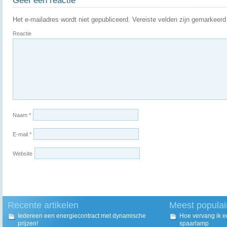
Geef een reactie
Het e-mailadres wordt niet gepubliceerd.
Vereiste velden zijn gemarkeer
Reactie
Naam
*
E-mail
*
Website
Recente artikelen
Meest populai
Iedereen een energiecontract met dynamische
Hoe vervang ik 
prijzen!
spaarlamp