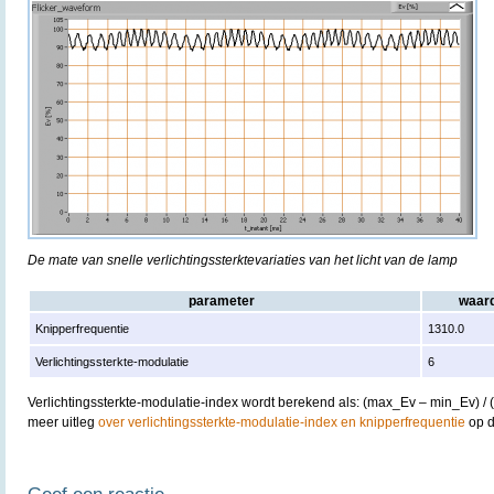
De mate van snelle verlichtingssterktevariaties van het licht van de lamp
parameter
waar
Knipperfrequentie
1310.0
Verlichtingssterkte-modulatie
6
Verlichtingssterkte-modulatie-index wordt berekend als: (max_Ev – min_Ev) /
meer uitleg
over verlichtingssterkte-modulatie-index en knipperfrequentie
op d