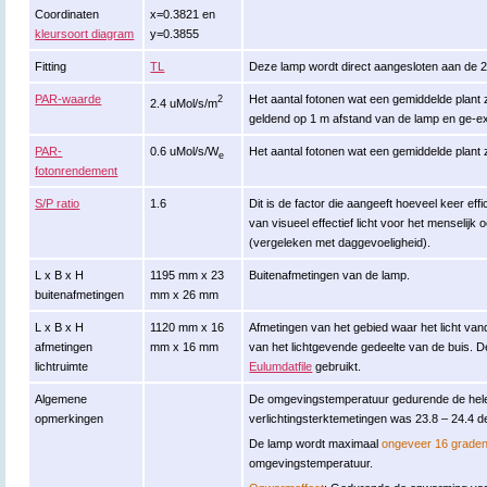
Coordinaten
x=0.3821 en
kleursoort diagram
y=0.3855
Fitting
TL
Deze lamp wordt direct aangesloten aan de 
PAR-waarde
Het aantal fotonen wat een gemiddelde plant zi
2
2.4 uMol/s/m
geldend op 1 m afstand van de lamp en ge-ex
PAR-
0.6 uMol/s/W
Het aantal fotonen wat een gemiddelde plant zi
e
fotonrendement
S/P ratio
1.6
Dit is de factor die aangeeft hoeveel keer eff
van visueel effectief licht voor het menselijk 
(vergeleken met daggevoeligheid).
L x B x H
1195 mm x 23
Buitenafmetingen van de lamp.
buitenafmetingen
mm x 26 mm
L x B x H
1120 mm x 16
Afmetingen van het gebied waar het licht van
afmetingen
mm x 16 mm
van het lichtgevende gedeelte van de buis. 
lichtruimte
Eulumdatfile
gebruikt.
Algemene
De omgevingstemperatuur gedurende de hele
opmerkingen
verlichtingsterktemetingen was 23.8 – 24.4 d
De lamp wordt maximaal
ongeveer 16 grade
omgevingstemperatuur.