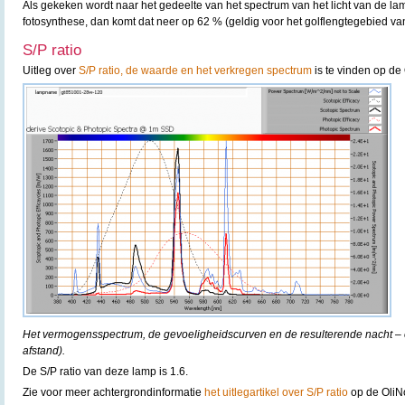
Als gekeken wordt naar het gedeelte van het spectrum van het licht van de lam
fotosynthese, dan komt dat neer op 62 % (geldig voor het golflengtegebied v
S/P ratio
Uitleg over
S/P ratio, de waarde en het verkregen spectrum
is te vinden op de 
Het vermogensspectrum, de gevoeligheidscurven en de resulterende nacht – e
afstand).
De S/P ratio van deze lamp is 1.6.
Zie voor meer achtergrondinformatie
het uitlegartikel over S/P ratio
op de OliN