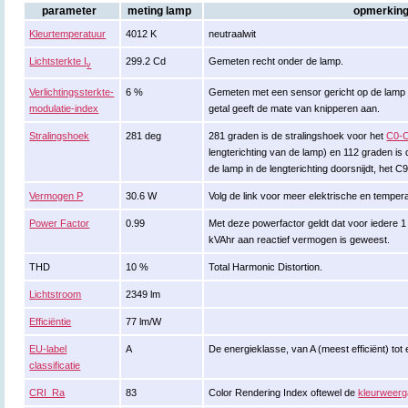
parameter
meting lamp
opmerkin
Kleurtemperatuur
4012 K
neutraalwit
Lichtsterkte I
299.2 Cd
Gemeten recht onder de lamp.
v
Verlichtingssterkte-
6 %
Gemeten met een sensor gericht op de lamp (k
modulatie-index
getal geeft de mate van knipperen aan.
Stralingshoek
281 deg
281 graden is de stralingshoek voor het
C0-C
lengterichting van de lamp) en 112 graden is 
de lamp in de lengterichting doorsnijdt, het 
Vermogen P
30.6 W
Volg de link voor meer elektrische en tempe
Power Factor
0.99
Met deze powerfactor geldt dat voor iedere 
kVAhr aan reactief vermogen is geweest.
THD
10 %
Total Harmonic Distortion.
Lichtstroom
2349 lm
Efficiëntie
77 lm/W
EU-label
A
De energieklasse, van A (meest efficiënt) tot 
classificatie
CRI_Ra
83
Color Rendering Index oftewel de
kleurweerg