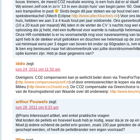
bouw. Immers, de meest CO2 neutrale woning, is een huis dat er al staat!
Wij wonen zelf ook in zo’n ’13 in een dozijn huis’ van begin jaren ’60. O
een trampoline in past
Sinds begin dit jaar stoken we op hout met ee
speksteenkachel (Altech Eclipse
http://www.altechkachels.nl/
) Voor ons k
huis, hebben we aan 3 a 4 kuub hout per jaar voldoende. Ons gasverbrui
(10 a 20 kuub per maand) Wij laten in de winter de CV ’s nachts nog wel 
oplossing die jij hebt, met een buffervat voor warmte is natuurlijk helemaal
Onze HR-combiketel is er nu voornamelijk nog voor naverwarming van tap
april heb ik de stekker eruit getrokken en douchen we helemaal op de zon.
vat minimaal eens per 3 dagen van boven tot onder op 60graden is, ivm l
Ik ben erg benieuwd naar het stroomverbruik van jullie doorstroomverhitt
optie kunnen zijn. Heb je daar gegevens van?
iddo
zegt:
juni 24, 2011 om 11:50 am
Overigens: CO2 compenseren kan je wellicht beter doen via TreesForTra
(
http://www.compenseerjezelf.nl
) of door emmissierechten te kopen via 
Milieu (
http://www.co2markt.eu
). De CO2 compensatie via Greenchoice is 
van de Keuringsdienst van Waarde over dit onderwerp:
http://www.keurin
arthur Pouwels
zegt:
juni 28, 2011 om 9:33 am
@Frans Interessant artikel, wel enkel praktische vragen
Wat kosten de pellets en hoeveel kuub heb je nodig, waar sla je ze op en
Moet jij iedere ochtend de pellet erin gooien, zoals 100 jaar geleden de 
geschept werden, of heeft de pelletbrander een eigen voorraad?
Wim
zegt: