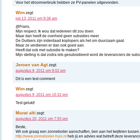
Voor het stroomverbruik hebben ze PV-panelen uitgevonden.
Wim
zegt:
juli 13, 2011 om 9:36 am
@Frans,
Mijn respect. Ik wou dat iedereen dit zou doen.
Maar dan heeft de overheid geen subsidies meer.
De Duitsers zijn inderdaad koplopers als het om duurzaam gaat.
Maar ze verdienen er dan ook goed aan.
Heeft dat ook met subsidie te maken?
Mijn stelling is dat zodra iets gesubsidieerd word de leveranciers de subsi
Jeroen van Agt
zegt:
augustus 9, 2011 om 9:02 pm
Dit is een test comment
Wim
zegt:
augustus 9, 2011 om 10:32 pm
Test gelukt!
Murat alti
zegt:
augustus 20, 2011 om 7:55 pm
Beste,
Wil ook graag een zonneboiler aanschaffen, ben aan het twijfelen tussen
http://www.zonneboiler-huis.nl
heb jij en advies wat betreft deze leveranci