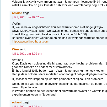
Volgens MacKay is verwarmen met warmte pompen niet mogelijk bij hoge
keteltje kan 6kW op gas. Dus dan heb ik bij een warmtepomp nog 1 tot 2 
roland
zegt:
juli 1, 2011 om 10:07 am
@Wim
Bij welke bevolkingsdichtheid zou een warmtepomp niet mogelijk zijn?
David MacKay stelt: “when we switch to heat pumps, we should plan sub
to refill the ground with heat for use in the winter” (blz 160)
Berichten over slecht werkende en elektriciteit vretende warmtepompen bl
http://www.withouthotair.com
Wim
zegt:
juli 1, 2011 om 3:02 pm
@roland,
Klopt. Dat is een oplossing die hij aandraagt voor het het probleem dat h
gaan we zomer’s de bodem meer verwarmen?
En hoe lang blijft die bodem warm. Warmte pompen kunnen ook koelen.
Heb je daar ook duurdere modellen voor nodig of heb je altijd gratis airc
Bij massaal overstappen op warmte pompen ziet hij ook een probleem.
De mogelijke warmtepomp bevolkingsdichtheid hangt af van de bodem, gr
verschilt per locatie.
In zweden hebben ze een experiment om warm rioolwater de warmte te g
experimenten lopen in Nederland.
roland
zegt:
juli 1, 2011 om 7:08 pm