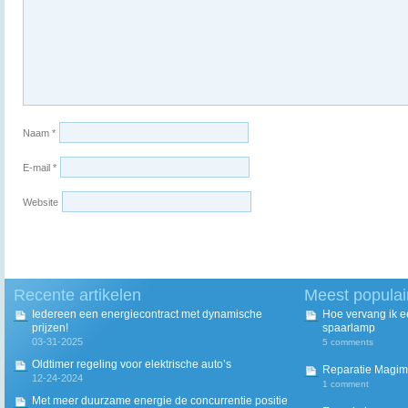
Naam
*
E-mail
*
Website
Recente artikelen
Meest populai
Iedereen een energiecontract met dynamische
Hoe vervang ik 
prijzen!
spaarlamp
03-31-2025
5 comments
Oldtimer regeling voor elektrische auto’s
Reparatie Magim
12-24-2024
1 comment
Met meer duurzame energie de concurrentie positie