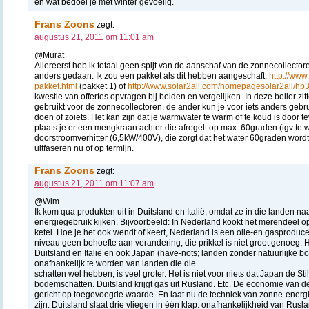
en wat bedoel je met winter gevoelig.
Frans Zoons
zegt:
augustus 21, 2011 om 11:01 am
@Murat
Allereerst heb ik totaal geen spijt van de aanschaf van de zonnecollectore
anders gedaan. Ik zou een pakket als dit hebben aangeschaft:
http://www
pakket.html
(pakket 1) of
http://www.solar2all.com/homepagesolar2all/hp
kwestie van offertes opvragen bij beiden en vergelijken. In deze boiler zit
gebruikt voor de zonnecollectoren, de ander kun je voor iets anders gebru
doen of zoiets. Het kan zijn dat je warmwater te warm of te koud is door te
plaats je er een mengkraan achter die afregelt op max. 60graden (igv te
doorstroomverhitter (6,5kW/400V), die zorgt dat het water 60graden wordt 
uitfaseren nu of op termijn.
Frans Zoons
zegt:
augustus 21, 2011 om 11:07 am
@Wim
Ik kom qua produkten uit in Duitsland en Italië, omdat ze in die landen 
energiegebruik kijken. Bijvoorbeeld: In Nederland kookt het merendeel o
ketel. Hoe je het ook wendt of keert, Nederland is een olie-en gasproduc
niveau geen behoefte aan verandering; die prikkel is niet groot genoeg. 
Duitsland en Italië en ook Japan (have-nots; landen zonder natuurlijke 
onafhankelijk te worden van landen die die
schatten wel hebben, is veel groter. Het is niet voor niets dat Japan de St
bodemschatten. Duitsland krijgt gas uit Rusland. Etc. De economie van d
gericht op toegevoegde waarde. En laat nu de techniek van zonne-ener
zijn. Duitsland slaat drie vliegen in één klap: onafhankelijkheid van Ru