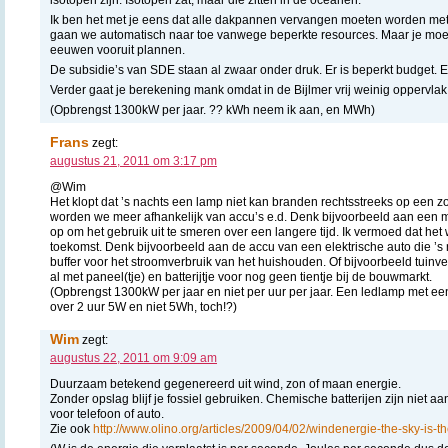
Ik ben het met je eens dat alle dakpannen vervangen moeten worden me
gaan we automatisch naar toe vanwege beperkte resources. Maar je moet
eeuwen vooruit plannen.
De subsidie’s van SDE staan al zwaar onder druk. Er is beperkt budget.
Verder gaat je berekening mank omdat in de Bijlmer vrij weinig oppervlak
(Opbrengst 1300kW per jaar. ?? kWh neem ik aan, en MWh)
Frans
zegt:
augustus 21, 2011 om 3:17 pm
@Wim
Het klopt dat ’s nachts een lamp niet kan branden rechtsstreeks op een z
worden we meer afhankelijk van accu’s e.d. Denk bijvoorbeeld aan een mo
op om het gebruik uit te smeren over een langere tijd. Ik vermoed dat het
toekomst. Denk bijvoorbeeld aan de accu van een elektrische auto die ’s 
buffer voor het stroomverbruik van het huishouden. Of bijvoorbeeld tuinv
al met paneel(tje) en batterijtje voor nog geen tientje bij de bouwmarkt.
(Opbrengst 1300kW per jaar en niet per uur per jaar. Een ledlamp met ee
over 2 uur 5W en niet 5Wh, toch!?)
Wim
zegt:
augustus 22, 2011 om 9:09 am
Duurzaam betekend gegenereerd uit wind, zon of maan energie.
Zonder opslag blijf je fossiel gebruiken. Chemische batterijen zijn niet a
voor telefoon of auto.
Zie ook
http://www.olino.org/articles/2009/04/02/windenergie-the-sky-is-th