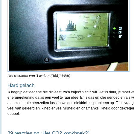
Het resultaat van 3 weken (344,1 kWh)
Hard gelach
Ik begrijp dat degene die dit leest, zo’n traject niet in wil. Het is duur, je moet
energierekening dat is een veel te raar idee. Er is gas en olie genoeg en als 
atoomcentrale neerzetten lossen we ons elektriciteitsprobleem op. Toch vraag 
veel van geleerd en ik heb er veel vrijheid en onafhankelijkheid door gekregen.
dubbel.
39 reacties op “Het CO2 kookboek?”