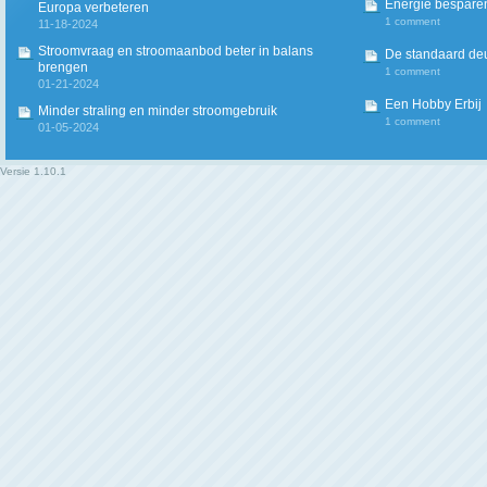
Energie besparen
Europa verbeteren
1 comment
11-18-2024
Stroomvraag en stroomaanbod beter in balans
De standaard deur
brengen
1 comment
01-21-2024
Een Hobby Erbij
Minder straling en minder stroomgebruik
1 comment
01-05-2024
Versie
1.10.1