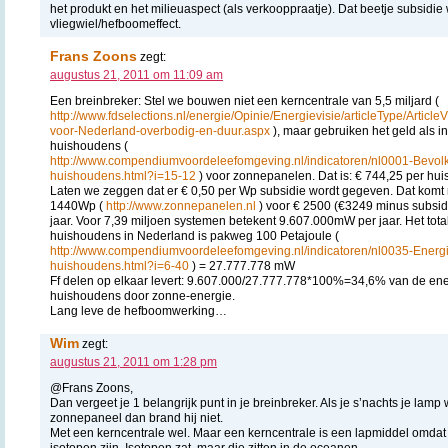
het produkt en het milieuaspect (als verkooppraatje). Dat beetje subsidie 
vliegwiel/hefboomeffect.
Frans Zoons
zegt:
augustus 21, 2011 om 11:09 am
Een breinbreker: Stel we bouwen niet een kerncentrale van 5,5 miljard (
http://www.fdselections.nl/energie/Opinie/Energievisie/articleType/Articl
voor-Nederland-overbodig-en-duur.aspx
), maar gebruiken het geld als i
huishoudens (
http://www.compendiumvoordeleefomgeving.nl/indicatoren/nl0001-Bevo
huishoudens.html?i=15-12
) voor zonnepanelen. Dat is: € 744,25 per hu
Laten we zeggen dat er € 0,50 per Wp subsidie wordt gegeven. Dat komt
1440Wp (
http://www.zonnepanelen.nl
) voor € 2500 (€3249 minus subsi
jaar. Voor 7,39 miljoen systemen betekent 9.607.000mW per jaar. Het totale
huishoudens in Nederland is pakweg 100 Petajoule (
http://www.compendiumvoordeleefomgeving.nl/indicatoren/nl0035-Energi
huishoudens.html?i=6-40
) = 27.777.778 mW
Ff delen op elkaar levert: 9.607.000/27.777.778*100%=34,6% van de ene
huishoudens door zonne-energie.
Lang leve de hefboomwerking…
Wim
zegt:
augustus 21, 2011 om 1:28 pm
@Frans Zoons,
Dan vergeet je 1 belangrijk punt in je breinbreker. Als je s’nachts je lam
zonnepaneel dan brand hij niet.
Met een kerncentrale wel. Maar een kerncentrale is een lapmiddel omdat
isotopen zijn. Isotopen zat, maar die zitten in de oceanen.