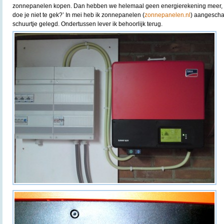
zonnepanelen kopen. Dan hebben we helemaal geen energierekening meer, all
doe je niet te gek?’ In mei heb ik zonnepanelen (
zonnepanelen.nl
) aangeschaf
schuurtje gelegd. Ondertussen lever ik behoorlijk terug.