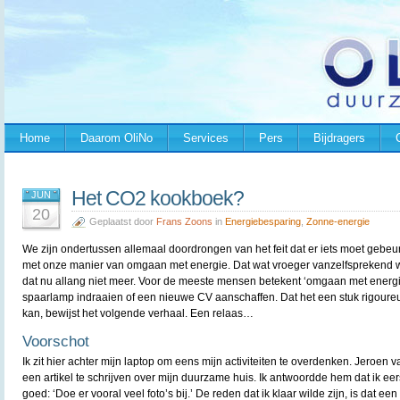
Home
Daarom OliNo
Services
Pers
Bijdragers
Het CO2 kookboek?
JUN
20
Geplaatst door
Frans Zoons
in
Energiebesparing
,
Zonne-energie
We zijn ondertussen allemaal doordrongen van het feit dat er iets moet gebeu
met onze manier van omgaan met energie. Dat wat vroeger vanzelfsprekend w
dat nu allang niet meer. Voor de meeste mensen betekent ‘omgaan met energ
spaarlamp indraaien of een nieuwe CV aanschaffen. Dat het een stuk rigoure
kan, bewijst het volgende verhaal. Een relaas…
Voorschot
Ik zit hier achter mijn laptop om eens mijn activiteiten te overdenken. Jeroen v
een artikel te schrijven over mijn duurzame huis. Ik antwoordde hem dat ik eerst
goed: ‘Doe er vooral veel foto’s bij.’ De reden dat ik klaar wilde zijn, is dat e