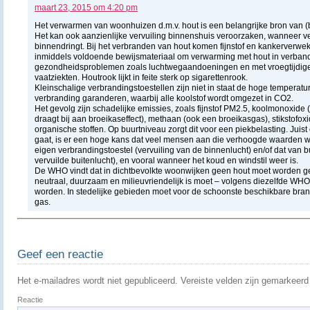
maart 23, 2015 om 4:20 pm
Het verwarmen van woonhuizen d.m.v. hout is een belangrijke bron van (b
Het kan ook aanzienlijke vervuiling binnenshuis veroorzaken, wanneer ve
binnendringt. Bij het verbranden van hout komen fijnstof en kankerverwekke
inmiddels voldoende bewijsmateriaal om verwarming met hout in verban
gezondheidsproblemen zoals luchtwegaandoeningen en met vroegtijdige s
vaatziekten. Houtrook lijkt in feite sterk op sigarettenrook.
Kleinschalige verbrandingstoestellen zijn niet in staat de hoge temperatu
verbranding garanderen, waarbij alle koolstof wordt omgezet in CO2.
Het gevolg zijn schadelijke emissies, zoals fijnstof PM2.5, koolmonoxide (
draagt bij aan broeikaseffect), methaan (ook een broeikasgas), stikstofox
organische stoffen. Op buurtniveau zorgt dit voor een piekbelasting. Jui
gaat, is er een hoge kans dat veel mensen aan die verhoogde waarden w
eigen verbrandingstoestel (vervuiling van de binnenlucht) en/of dat van
vervuilde buitenlucht), en vooral wanneer het koud en windstil weer is.
De WHO vindt dat in dichtbevolkte woonwijken geen hout moet worden g
neutraal, duurzaam en milieuvriendelijk is moet – volgens diezelfde WHO
worden. In stedelijke gebieden moet voor de schoonste beschikbare bra
gas.
Geef een reactie
Het e-mailadres wordt niet gepubliceerd.
Vereiste velden zijn gemarkeer
Reactie