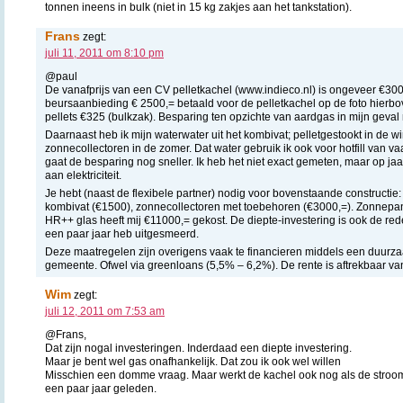
tonnen ineens in bulk (niet in 15 kg zakjes aan het tankstation).
Frans
zegt:
juli 11, 2011 om 8:10 pm
@paul
De vanafprijs van een CV pelletkachel (www.indieco.nl) is ongeveer €300
beursaanbieding € 2500,= betaald voor de pelletkachel op de foto hierbo
pellets €325 (bulkzak). Besparing ten opzichte van aardgas in mijn geval
Daarnaast heb ik mijn waterwater uit het kombivat; pelletgestookt in de w
zonnecollectoren in de zomer. Dat water gebruik ik ook voor hotfill van
gaat de besparing nog sneller. Ik heb het niet exact gemeten, maar op ja
aan elektriciteit.
Je hebt (naast de flexibele partner) nodig voor bovenstaande constructie: 
kombivat (€1500), zonnecollectoren met toebehoren (€3000,=). Zonnepane
HR++ glas heeft mij €11000,= gekost. De diepte-investering is ook de red
een paar jaar heb uitgesmeerd.
Deze maatregelen zijn overigens vaak te financieren middels een duurza
gemeente. Ofwel via greenloans (5,5% – 6,2%). De rente is aftrekbaar va
Wim
zegt:
juli 12, 2011 om 7:53 am
@Frans,
Dat zijn nogal investeringen. Inderdaad een diepte investering.
Maar je bent wel gas onafhankelijk. Dat zou ik ook wel willen
Misschien een domme vraag. Maar werkt de kachel ook nog als de stroom 
een paar jaar geleden.