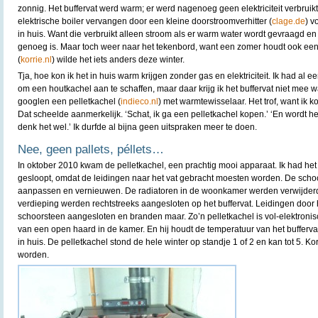
zonnig. Het buffervat werd warm; er werd nagenoeg geen elektriciteit verbruikt
elektrische boiler vervangen door een kleine doorstroomverhitter (
clage.de
) v
in huis. Want die verbruikt alleen stroom als er warm water wordt gevraagd en 
genoeg is. Maar toch weer naar het tekenbord, want een zomer houdt ook een k
(
korrie.nl
) wilde het iets anders deze winter.
Tja, hoe kon ik het in huis warm krijgen zonder gas en elektriciteit. Ik had al
om een houtkachel aan te schaffen, maar daar krijg ik het buffervat niet mee 
googlen een pelletkachel (
indieco.nl
) met warmtewisselaar. Het trof, want ik k
Dat scheelde aanmerkelijk. ‘Schat, ik ga een pelletkachel kopen.’ ‘En wordt he
denk het wel.’ Ik durfde al bijna geen uitspraken meer te doen.
Nee, geen pallets, péllets…
In oktober 2010 kwam de pelletkachel, een prachtig mooi apparaat. Ik had het 
gesloopt, omdat de leidingen naar het vat gebracht moesten worden. De schoo
aanpassen en vernieuwen. De radiatoren in de woonkamer werden verwijderd
verdieping werden rechtstreeks aangesloten op het buffervat. Leidingen door 
schoorsteen aangesloten en branden maar. Zo’n pelletkachel is vol-elektronisc
van een open haard in de kamer. En hij houdt de temperatuur van het bufferva
in huis. De pelletkachel stond de hele winter op standje 1 of 2 en kan tot 5. 
worden.