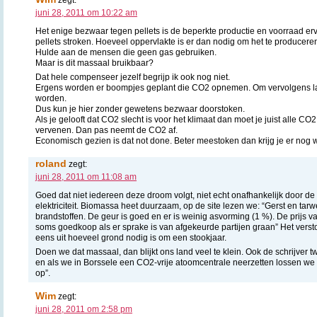
juni 28, 2011 om 10:22 am
Het enige bezwaar tegen pellets is de beperkte productie en voorraad erv
pellets stroken. Hoeveel oppervlakte is er dan nodig om het te producere
Hulde aan de mensen die geen gas gebruiken.
Maar is dit massaal bruikbaar?
Dat hele compenseer jezelf begrijp ik ook nog niet.
Ergens worden er boompjes geplant die CO2 opnemen. Om vervolgens la
worden.
Dus kun je hier zonder gewetens bezwaar doorstoken.
Als je gelooft dat CO2 slecht is voor het klimaat dan moet je juist alle 
vervenen. Dan pas neemt de CO2 af.
Economisch gezien is dat not done. Beter meestoken dan krijg je er nog w
roland
zegt:
juni 28, 2011 om 11:08 am
Goed dat niet iedereen deze droom volgt, niet echt onafhankelijk door de
elektriciteit. Biomassa heet duurzaam, op de site lezen we: “Gerst en tarw
brandstoffen. De geur is goed en er is weinig asvorming (1 %). De prijs v
soms goedkoop als er sprake is van afgekeurde partijen graan” Het vers
eens uit hoeveel grond nodig is om een stookjaar.
Doen we dat massaal, dan blijkt ons land veel te klein. Ook de schrijver twi
en als we in Borssele een CO2-vrije atoomcentrale neerzetten lossen we o
op”.
Wim
zegt:
juni 28, 2011 om 2:58 pm