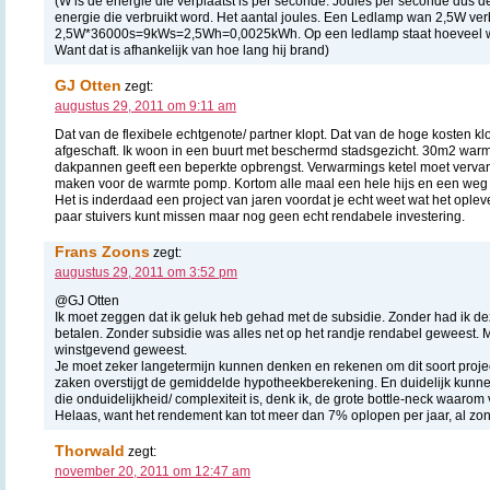
(W is de energie die verplaatst is per seconde. Joules per seconde dus d
energie die verbruikt word. Het aantal joules. Een Ledlamp wan 2,5W verb
2,5W*36000s=9kWs=2,5Wh=0,0025kWh. Op een ledlamp staat hoeveel wat
Want dat is afhankelijk van hoe lang hij brand)
GJ Otten
zegt:
augustus 29, 2011 om 9:11 am
Dat van de flexibele echtgenote/ partner klopt. Dat van de hoge kosten kl
afgeschaft. Ik woon in een buurt met beschermd stadsgezicht. 30m2 warm
dakpannen geeft een beperkte opbrengst. Verwarmings ketel moet verva
maken voor de warmte pomp. Kortom alle maal een hele hijs en een weg 
Het is inderdaad een project van jaren voordat je echt weet wat het oplev
paar stuivers kunt missen maar nog geen echt rendabele investering.
Frans Zoons
zegt:
augustus 29, 2011 om 3:52 pm
@GJ Otten
Ik moet zeggen dat ik geluk heb gehad met de subsidie. Zonder had ik d
betalen. Zonder subsidie was alles net op het randje rendabel geweest. Mé
winstgevend geweest.
Je moet zeker langetermijn kunnen denken en rekenen om dit soort projec
zaken overstijgt de gemiddelde hypotheekberekening. En duidelijk kunne
die onduidelijkheid/ complexiteit is, denk ik, de grote bottle-neck waaro
Helaas, want het rendement kan tot meer dan 7% oplopen per jaar, al zond
Thorwald
zegt:
november 20, 2011 om 12:47 am