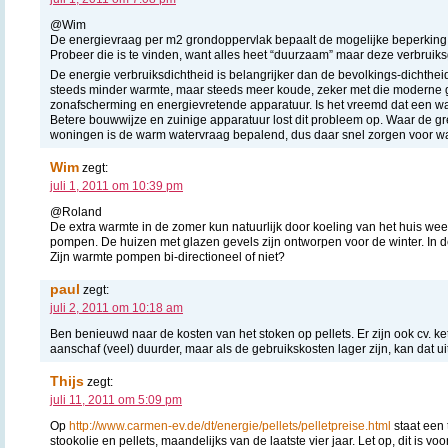
@Wim
De energievraag per m2 grondoppervlak bepaalt de mogelijke beperkin
Probeer die is te vinden, want alles heet “duurzaam” maar deze verbruik
De energie verbruiksdichtheid is belangrijker dan de bevolkings-dichth
steeds minder warmte, maar steeds meer koude, zeker met die moderne 
zonafscherming en energievretende apparatuur. Is het vreemd dat een w
Betere bouwwijze en zuinige apparatuur lost dit probleem op. Waar de gren
woningen is de warm watervraag bepalend, dus daar snel zorgen voor w
Wim
zegt:
juli 1, 2011 om 10:39 pm
@Roland
De extra warmte in de zomer kun natuurlijk door koeling van het huis wee
pompen. De huizen met glazen gevels zijn ontworpen voor de winter. In d
Zijn warmte pompen bi-directioneel of niet?
paul
zegt:
juli 2, 2011 om 10:18 am
Ben benieuwd naar de kosten van het stoken op pellets. Er zijn ook cv. kete
aanschaf (veel) duurder, maar als de gebruikskosten lager zijn, kan dat ui
Thijs
zegt:
juli 11, 2011 om 5:09 pm
Op
http://www.carmen-ev.de/dt/energie/pellets/pelletpreise.html
staat een
stookolie en pellets, maandelijks van de laatste vier jaar. Let op, dit is v