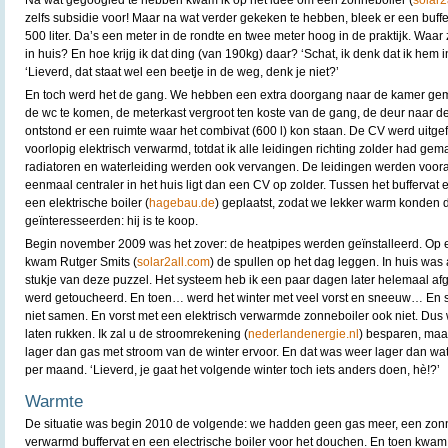
Na wat gegoogled te hebben kwam ik op het idee om een zonneboiler (
solar2
zelfs subsidie voor! Maar na wat verder gekeken te hebben, bleek er een buff
500 liter. Da’s een meter in de rondte en twee meter hoog in de praktijk. Waar
in huis? En hoe krijg ik dat ding (van 190kg) daar? ‘Schat, ik denk dat ik hem 
‘Lieverd, dat staat wel een beetje in de weg, denk je niet?’
En toch werd het de gang. We hebben een extra doorgang naar de kamer ge
de wc te komen, de meterkast vergroot ten koste van de gang, de deur naar 
ontstond er een ruimte waar het combivat (600 l) kon staan. De CV werd uitge
voorlopig elektrisch verwarmd, totdat ik alle leidingen richting zolder had ge
radiatoren en waterleiding werden ook vervangen. De leidingen werden voora
eenmaal centraler in het huis ligt dan een CV op zolder. Tussen het buffervat
een elektrische boiler (
hagebau.de
) geplaatst, zodat we lekker warm konden
geïnteresseerden: hij is te koop.
Begin november 2009 was het zover: de heatpipes werden geïnstalleerd. Op
kwam Rutger Smits (
solar2all.com
) de spullen op het dag leggen. In huis was a
stukje van deze puzzel. Het systeem heb ik een paar dagen later helemaal af
werd getoucheerd. En toen… werd het winter met veel vorst en sneeuw… En 
niet samen. En vorst met een elektrisch verwarmde zonneboiler ook niet. Dus
laten rukken. Ik zal u de stroomrekening (
nederlandenergie.nl
) besparen, maa
lager dan gas met stroom van de winter ervoor. En dat was weer lager dan w
per maand. ‘Lieverd, je gaat het volgende winter toch iets anders doen, hè!?’
Warmte
De situatie was begin 2010 de volgende: we hadden geen gas meer, een zonne
verwarmd buffervat en een electrische boiler voor het douchen. En toen kwa