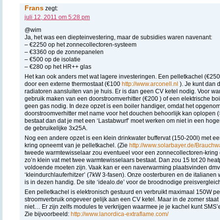
Frans
zegt:
juli 12, 2011 om 5:28 pm
@wim
Ja, het was een diepteinvestering, maar de subsidies waren navenant:
– €2250 op het zonnecollectoren-systeem
– €3360 op de zonnepanelen
– €500 op de isolatie
– €280 op het HR++ glas
Het kan ook anders met wat lagere investeringen. Een pelletkachel (€2
door een externe thermostaat (€100
http://www.arconell.nl
). Je kunt dan 
radiatoren aansluiten van je huis. Er is dan geen CV ketel nodig. Voor w
gebruik maken van een doorstroomverhitter (€200 ) of een elektrische boi
geen gas nodig. In deze opzet is een boiler handiger, omdat het opgen
doorstroomverhitter met name voor het douchen behoorlijk kan oplopen (
bestaat dan dat je met een ‘Lastabwurf’ moet werken om niet in een hoger 
de gebruikelijke 3x25A.
Nog een andere opzet is een klein drinkwater buffervat (150-200l) met ee
kring opneemt van je pelletkachel. (Zie
http://www.solarbayer.de/Brauch
tweede warmtewisselaar zou eventueel voor een zonnecollectoren-kring di
zo’n klein vat met twee warmtewisselaars bestaat. Dan zou 15 tot 20 hea
voldoende moeten zijn. Vaak kan er een naverwarming plaatsvinden dmv 
‘kleindurchlauferhitzer’ (7kW 3-fasen). Onze oosterburen en de italianen
is in dezen handig. De site ‘idealo.de’ voor de broodnodige preisvergleic
Een pelletkachel is elektronisch gestuurd en verbruikt maximaal 150W per u
stroomverbruik ongeveer gelijk aan een CV ketel. Maar in de zomer staat
niet… Er zijn zelfs modules te verkrijgen waarmee je je kachel kunt SMS’
Zie bijvoorbeeld:
http://www.lanordica-extraflame.com/