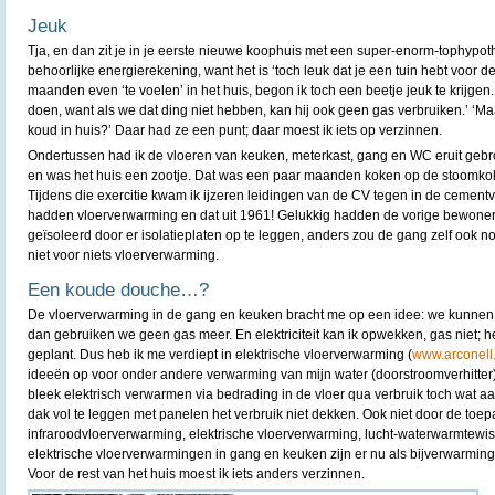
Jeuk
Tja, en dan zit je in je eerste nieuwe koophuis met een super-enorm-tophypot
behoorlijke energierekening, want het is ‘toch leuk dat je een tuin hebt voor 
maanden even ‘te voelen’ in het huis, begon ik toch een beetje jeuk te krijgen. ‘
doen, want als we dat ding niet hebben, kan hij ook geen gas verbruiken.’ ‘Maa
koud in huis?’ Daar had ze een punt; daar moest ik iets op verzinnen.
Ondertussen had ik de vloeren van keuken, meterkast, gang en WC eruit gebr
en was het huis een zootje. Dat was een paar maanden koken op de stoomko
Tijdens die exercitie kwam ik ijzeren leidingen van de CV tegen in de cemen
hadden vloerverwarming en dat uit 1961! Gelukkig hadden de vorige bewoner
geïsoleerd door er isolatieplaten op te leggen, anders zou de gang zelf ook 
niet voor niets vloerverwarming.
Een koude douche…?
De vloerverwarming in de gang en keuken bracht me op een idee: we kunnen 
dan gebruiken we geen gas meer. En elektriciteit kan ik opwekken, gas niet;
geplant. Dus heb ik me verdiept in elektrische vloerverwarming (
www.arconell.
ideeën op voor onder andere verwarming van mijn water (doorstroomverhitter
bleek elektrisch verwarmen via bedrading in de vloer qua verbruik toch wat aa
dak vol te leggen met panelen het verbruik niet dekken. Ook niet door de toe
infraroodvloerverwarming, elektrische vloerverwarming, lucht-waterwarmtewi
elektrische vloerverwarmingen in gang en keuken zijn er nu als bijverwarming 
Voor de rest van het huis moest ik iets anders verzinnen.