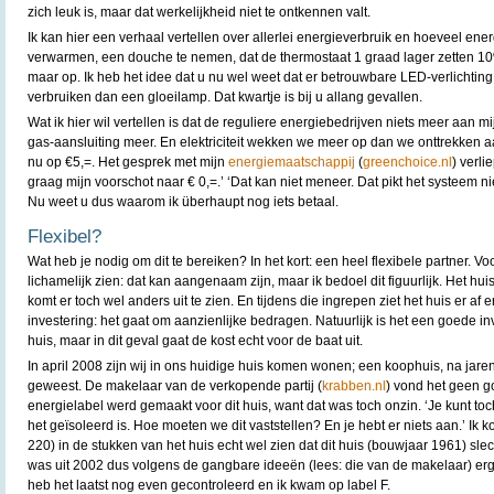
zich leuk is, maar dat werkelijkheid niet te ontkennen valt.
Ik kan hier een verhaal vertellen over allerlei energieverbruik en hoeveel ener
verwarmen, een douche te nemen, dat de thermostaat 1 graad lager zetten 
maar op. Ik heb het idee dat u nu wel weet dat er betrouwbare LED-verlichting
verbruiken dan een gloeilamp. Dat kwartje is bij u allang gevallen.
Wat ik hier wil vertellen is dat de reguliere energiebedrijven niets meer aan
gas-aansluiting meer. En elektriciteit wekken we meer op dan we onttrekken a
nu op €5,=. Het gesprek met mijn
energiemaatschappij
(
greenchoice.nl
) verli
graag mijn voorschot naar € 0,=.’ ‘Dat kan niet meneer. Dat pikt het systeem n
Nu weet u dus waarom ik überhaupt nog iets betaal.
Flexibel?
Wat heb je nodig om dit te bereiken? In het kort: een heel flexibele partner. V
lichamelijk zien: dat kan aangenaam zijn, maar ik bedoel dit figuurlijk. Het 
komt er toch wel anders uit te zien. En tijdens die ingrepen ziet het huis er af 
investering: het gaat om aanzienlijke bedragen. Natuurlijk is het een goede in
huis, maar in dit geval gaat de kost echt voor de baat uit.
In april 2008 zijn wij in ons huidige huis komen wonen; een koophuis, na jaren
geweest. De makelaar van de verkopende partij (
krabben.nl
) vond het geen g
energielabel werd gemaakt voor dit huis, want dat was toch onzin. ‘Je kunt toc
het geïsoleerd is. Hoe moeten we dit vaststellen? En je hebt er niets aan.’ Ik
220) in de stukken van het huis echt wel zien dat dit huis (bouwjaar 1961) sl
was uit 2002 dus volgens de gangbare ideeën (lees: die van de makelaar) erg 
heb het laatst nog even gecontroleerd en ik kwam op label F.