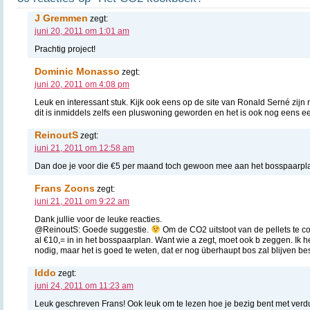
J Gremmen
zegt:
juni 20, 2011 om 1:01 am
Prachtig project!
Dominic Monasso
zegt:
juni 20, 2011 om 4:08 pm
Leuk en interessant stuk. Kijk ook eens op de site van Ronald Serné zij
dit is inmiddels zelfs een pluswoning geworden en het is ook nog eens e
ReinoutS
zegt:
juni 21, 2011 om 12:58 am
Dan doe je voor die €5 per maand toch gewoon mee aan het bosspaarp
Frans Zoons
zegt:
juni 21, 2011 om 9:22 am
Dank jullie voor de leuke reacties.
@ReinoutS: Goede suggestie.
Om de CO2 uitstoot van de pellets te c
al €10,= in in het bosspaarplan. Want wie a zegt, moet ook b zeggen. Ik 
nodig, maar het is goed te weten, dat er nog überhaupt bos zal blijven 
Iddo
zegt:
juni 24, 2011 om 11:23 am
Leuk geschreven Frans! Ook leuk om te lezen hoe je bezig bent met ver