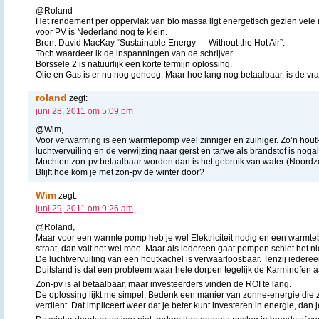
@Roland
Het rendement per oppervlak van bio massa ligt energetisch gezien vele
voor PV is Nederland nog te klein.
Bron: David MacKay “Sustainable Energy — Without the Hot Air”.
Toch waardeer ik de inspanningen van de schrijver.
Borssele 2 is natuurlijk een korte termijn oplossing.
Olie en Gas is er nu nog genoeg. Maar hoe lang nog betaalbaar, is de vr
roland
zegt:
juni 28, 2011 om 5:09 pm
@Wim,
Voor verwarming is een warmtepomp veel zinniger en zuiniger. Zo’n houtk
luchtvervuiling en de verwijzing naar gerst en tarwe als brandstof is nogal
Mochten zon-pv betaalbaar worden dan is het gebruik van water (Noordz
Blijft hoe kom je met zon-pv de winter door?
Wim
zegt:
juni 29, 2011 om 9:26 am
@Roland,
Maar voor een warmte pomp heb je wel Elektriciteit nodig en een warmteb
straat, dan valt het wel mee. Maar als iedereen gaat pompen schiet het nie
De luchtvervuiling van een houtkachel is verwaarloosbaar. Tenzij iederee
Duitsland is dat een probleem waar hele dorpen tegelijk de Karminofen 
Zon-pv is al betaalbaar, maar investeerders vinden de ROI te lang.
De oplossing lijkt me simpel. Bedenk een manier van zonne-energie die z
verdient. Dat impliceert weer dat je beter kunt investeren in energie, dan 