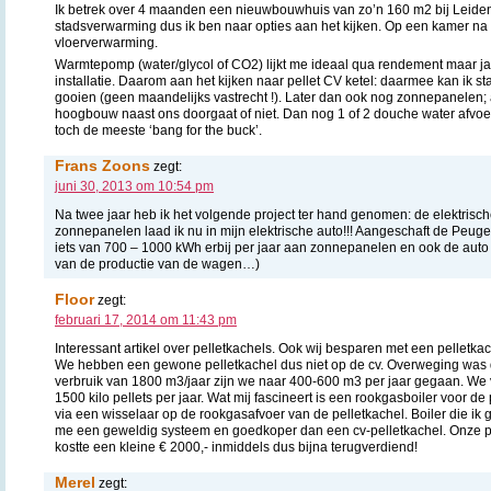
Ik betrek over 4 maanden een nieuwbouwhuis van zo’n 160 m2 bij Leiden
stadsverwarming dus ik ben naar opties aan het kijken. Op een kamer na 
vloerverwarming.
Warmtepomp (water/glycol of CO2) lijkt me ideaal qua rendement maar ja
installatie. Daarom aan het kijken naar pellet CV ketel: daarmee kan ik s
gooien (geen maandelijks vastrecht !). Later dan ook nog zonnepanelen; 
hoogbouw naast ons doorgaat of niet. Dan nog 1 of 2 douche water afvoer
toch de meeste ‘bang for the buck’.
Frans Zoons
zegt:
juni 30, 2013 om 10:54 pm
Na twee jaar heb ik het volgende project ter hand genomen: de elektrisch
zonnepanelen laad ik nu in mijn elektrische auto!!! Aangeschaft de Peu
iets van 700 – 1000 kWh erbij per jaar aan zonnepanelen en ook de auto 
van de productie van de wagen…)
Floor
zegt:
februari 17, 2014 om 11:43 pm
Interessant artikel over pelletkachels. Ook wij besparen met een pelletk
We hebben een gewone pelletkachel dus niet op de cv. Overweging was 
verbruik van 1800 m3/jaar zijn we naar 400-600 m3 per jaar gegaan. We
1500 kilo pellets per jaar. Wat mij fascineert is een rookgasboiler voor de
via een wisselaar op de rookgasafvoer van de pelletkachel. Boiler die ik ge
me een geweldig systeem en goedkoper dan een cv-pelletkachel. Onze pel
kostte een kleine € 2000,- inmiddels dus bijna terugverdiend!
Merel
zegt: