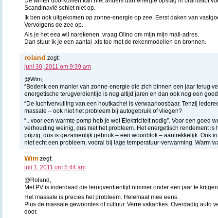
De winter doorkomen kan niet anders dan energie opslag in brandstof vor
Scandinavië schiet niet op.
Ik ben ook uitgekomen op zonne-energie op zee. Eerst daken van vastg
Vervolgens de zee op.
Als je het eea wil narekenen, vraag Olino om mijn mijn mail-adres.
Dan stuur ik je een aantal .xls toe met de rekenmodellen en bronnen.
roland
zegt:
juni 30, 2011 om 9:39 am
@Wim,
“Bedenk een manier van zonne-energie die zich binnen een jaar terug ver
energetische terugverdientijd is nog altijd jaren en dan ook nog een goed
“De luchtvervuiling van een houtkachel is verwaarloosbaar. Tenzij iederee
massale – ook niet het probleem bij autogebruik of vliegen?
“.. voor een warmte pomp heb je wel Elektriciteit nodig”. Voor een goed
verhouding weinig, dus niet het probleem. Het energetisch rendement is 
prijzig, dus is gezamenlijk gebruik – een woonblok – aantrekkelijk. Ook i
niet echt een probleem, vooral bij lage temperatuur-verwarming. Warm wat
Wim
zegt:
juli 1, 2011 om 5:44 am
@Roland,
Met PV is inderdaad die terugverdientijd nimmer onder een jaar te krijgen
Het massale is precies het probleem. Helemaal mee eens.
Plus de massale gewoontes of cultuur. Verre vakanties. Overdadig auto ver
door.