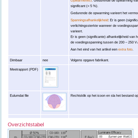
Opwarmeffect
: Gedurende de opwarming varie
significant (< 5 %).
Gedurende de opwarming varieert het vermoge
Spanningsafhankelijkheid
: Er is geen (signifi
verlichtingssterkte wanneer de voedingsspa
varieert.
Er is geen (significante) afhankelijkheid v
de voedingsspanning tussen de 200 – 250 V 
Aan het eind van het artikel een
extra foto
.
Dimbaar
nee
Volgens opgave fabrikant.
Meetrapport (PDF)
Eulumdat file
Rechtsklik op het icoon en sla het bestand op
Overzichtstabel