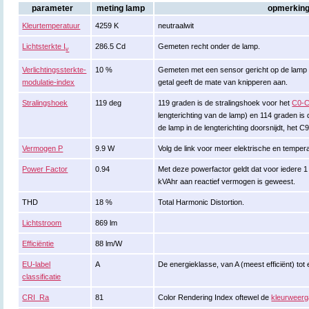
parameter
meting lamp
opmerkin
Kleurtemperatuur
4259 K
neutraalwit
Lichtsterkte I
286.5 Cd
Gemeten recht onder de lamp.
v
Verlichtingssterkte-
10 %
Gemeten met een sensor gericht op de lamp (k
modulatie-index
getal geeft de mate van knipperen aan.
Stralingshoek
119 deg
119 graden is de stralingshoek voor het
C0-C
lengterichting van de lamp) en 114 graden is 
de lamp in de lengterichting doorsnijdt, het 
Vermogen P
9.9 W
Volg de link voor meer elektrische en tempe
Power Factor
0.94
Met deze powerfactor geldt dat voor iedere 
kVAhr aan reactief vermogen is geweest.
THD
18 %
Total Harmonic Distortion.
Lichtstroom
869 lm
Efficiëntie
88 lm/W
EU-label
A
De energieklasse, van A (meest efficiënt) tot 
classificatie
CRI_Ra
81
Color Rendering Index oftewel de
kleurweerg