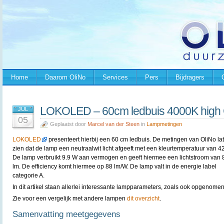
Home
Daarom OliNo
Services
Pers
Bijdragers
LOKOLED – 60cm ledbuis 4000K high CR
JUL
05
Geplaatst door
Marcel van der Steen
in
Lampmetingen
LOKOLED
presenteert hierbij een 60 cm ledbuis. De metingen van OliNo la
zien dat de lamp een neutraalwit licht afgeeft met een kleurtemperatuur van 4
De lamp verbruikt 9.9 W aan vermogen en geeft hiermee een lichtstroom van 
lm. De efficiency komt hiermee op 88 lm/W. De lamp valt in de energie label
categorie A.
In dit artikel staan allerlei interessante lampparameters, zoals ook opgenomen
Zie voor een vergelijk met andere lampen
dit overzicht
.
Samenvatting meetgegevens