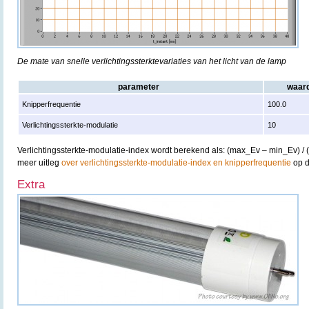
De mate van snelle verlichtingssterktevariaties van het licht van de lamp
parameter
waar
Knipperfrequentie
100.0
Verlichtingssterkte-modulatie
10
Verlichtingssterkte-modulatie-index wordt berekend als: (max_Ev – min_Ev) /
meer uitleg
over verlichtingssterkte-modulatie-index en knipperfrequentie
op d
Extra