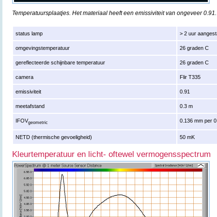
Temperatuursplaatjes. Het materiaal heeft een emissiviteit van ongeveer 0.91.
status lamp
> 2 uur aanges
omgevingstemperatuur
26 graden C
gereflecteerde schijnbare temperatuur
26 graden C
camera
Flir T335
emissiviteit
0.91
meetafstand
0.3 m
IFOV
0.136 mm per 0
geometric
NETD (thermische gevoeligheid)
50 mK
Kleurtemperatuur en licht- oftewel vermogensspectrum