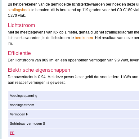
Bij het berekenen van de gemiddelde lichtsterktewaarden per hoek en deze uit t
stralingshoek
te bepalen: dit is berekend op 119 graden voor het C0-C180 vla
C270 vlak.
Lichtstroom
Met de meetgegevens van lux op 1 meter, gehaald uit het stralingsdiagram m
lichtsterktewaarden, is de lichtstroom te
berekenen
. Het resultaat van deze b
lm.
Efficientie
Een lichtstroom van 869 lm, en een opgenomen vermogen van 9.9 Watt, levert e
Elektrische eigenschappen
De powerfactor is 0.94. Met deze powerfactor geldt dat voor iedere 1 kWh aan
aan reactief vermogen is geweest.
Voedingsspanning
Voedingsstroom
Vermogen P
Schijnbaar vermogen S
PF