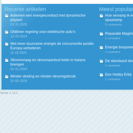
Recente artikelen
Meest populai
Iedereen een energiecontract met dynamische
Hoe vervang ik 
prijzen!
spaarlamp
03-31-2025
5 comments
Oldtimer regeling voor elektrische auto’s
Reparatie Magim
12-24-2024
1 comment
Met meer duurzame energie de concurrentie positie
Energie besparen
Europa verbeteren
1 comment
11-18-2024
Stroomvraag en stroomaanbod beter in balans
De standaard deur
brengen
1 comment
01-21-2024
Een Hobby Erbij
Minder straling en minder stroomgebruik
1 comment
01-05-2024
Versie
1.10.1