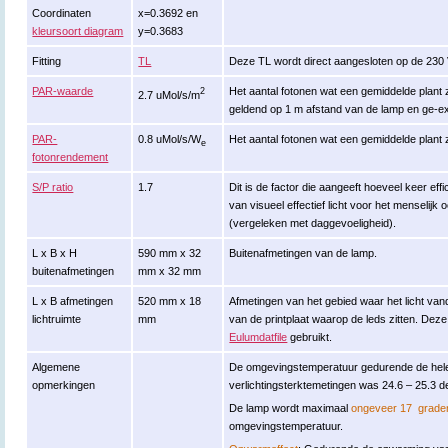
Coordinaten
x=0.3692 en
kleursoort diagram
y=0.3683
Fitting
TL
Deze TL wordt direct aangesloten op de 230
PAR-waarde
Het aantal fotonen wat een gemiddelde plant zi
2
2.7 uMol/s/m
geldend op 1 m afstand van de lamp en ge-ex
PAR-
0.8 uMol/s/W
Het aantal fotonen wat een gemiddelde plant zi
e
fotonrendement
S/P ratio
1.7
Dit is de factor die aangeeft hoeveel keer eff
van visueel effectief licht voor het menselijk 
(vergeleken met daggevoeligheid).
L x B x H
590 mm x 32
Buitenafmetingen van de lamp.
buitenafmetingen
mm x 32 mm
L x B afmetingen
520 mm x 18
Afmetingen van het gebied waar het licht van
lichtruimte
mm
van de printplaat waarop de leds zitten. De
Eulumdatfile
gebruikt.
Algemene
De omgevingstemperatuur gedurende de hele
opmerkingen
verlichtingsterktemetingen was 24.6 – 25.3 d
De lamp wordt maximaal
ongeveer 17 grade
omgevingstemperatuur.