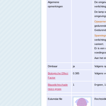
Algemene
De omgevi
opmerkingen
verlichti
De lamp 
omgeving
Opwarmef
gedurende
Gedurende
Spannings
verlichti
varieert.
Er is een
voedingss
Aan het ei
Dimbaar
ja
Volgens o
Biologische Effect
0.385
Volgens v
Factor
Blauwlichtschade
1
0=geen, 1
risico groep
Eulumdat file
Rechtsklik