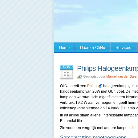
Home
Daarom OliNo
Services
Philips Halogeenla
NOV
29
Geplaatst door
Marcel van der Stee
OliNo heeft een
Philips
halogeenlamp gekocht
halogeenlamp van 20W met GU4 voet. De metin
lamp een warmwit licht afgeeft met een kleur
verbruikt 19.2 W aan vermogen en geeft hierm
efficiency komt hiermee op 14 lm/W. De lamp va
In dit artikel staan allerlei interessante lam
Eulumdat file.
Zie voor een vergelijk met andere lampen
dit 
Samenvatting meetgegevens