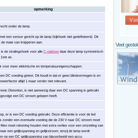
opmerking
echt onder de lamp.
et een sensor gericht op de lamp (kijkhoek niet gedefinieerd). Dit
ft de mate van knipperen aan.
Veel geste
 is de stralingshoek voor alle
C-vlakken
daar deze lamp symmetrisch
 1ste as.
ink voor meer elektrische en temperatuureigenschappen.
 een DC voeding getest. Dit houdt in dat er geen blindvermogen is en
powerfactor altijd 1 maar verder niet relevant.
monic Distortion, is niet aanwezig daar een DC spanning is gebruikt
ngevolge een DC stroom gelopen heeft.
j op, er is een DC voeding gebruikt. Deze efficientie is voor de led
 is zonder een eventuele voeding die de 230 V naar DC stroom moet
 Men moet rekening houden met extra verlies voor een omzetting van
aar een gelijkspanning en gelijkstroom, tenzij de lamp wordt
en op een DC gelijkspanning van bijvoorbeeld een accu.