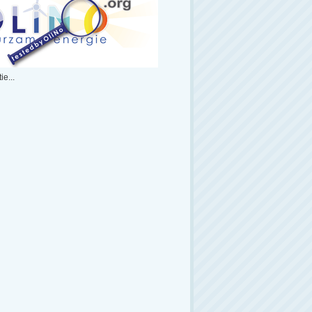
ie...