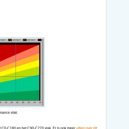
rmance vlak.
et C0-C180 en het C90-C270 vlak. Er is ook meer
uitleg over dit