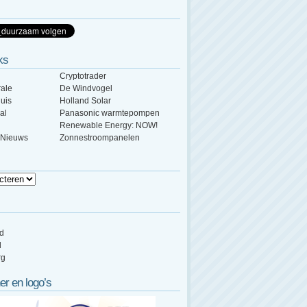
ks
Cryptotrader
ale
De Windvogel
uis
Holland Solar
al
Panasonic warmtepompen
Renewable Energy: NOW!
 Nieuws
Zonnestroompanelen
ed
d
rg
er en logo’s