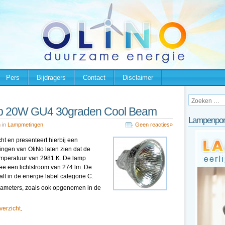
Pers
Bijdragers
Contact
Disclaimer
mp 20W GU4 30graden Cool Beam
Lampenpor
n
in
Lampmetingen
Geen reacties»
 en presenteert hierbij een
gen van OliNo laten zien dat de
temperatuur van 2981 K. De lamp
ee een lichtstroom van 274 lm. De
lt in de energie label categorie C.
pparameters, zoals ook opgenomen in de
overzicht
.