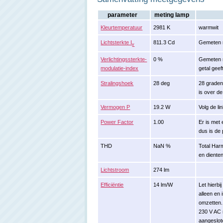
parameter
meting lamp
Kleurtemperatuur
2981 K
warmwit
Lichtsterkte I
811.3 Cd
Gemeten r
v
Verlichtingssterkte-
0 %
Gemeten m
modulatie-index
getal gee
Stralingshoek
28 deg
28 graden
is over de
Vermogen P
19.2 W
Volg de l
Power Factor
1.00
Er is met
dus is de 
THD
NaN %
Total Har
en diente
Lichtstroom
274 lm
Efficiëntie
14 lm/W
Let hierbi
alleen en
omzetten.
230 V AC n
aangeslot