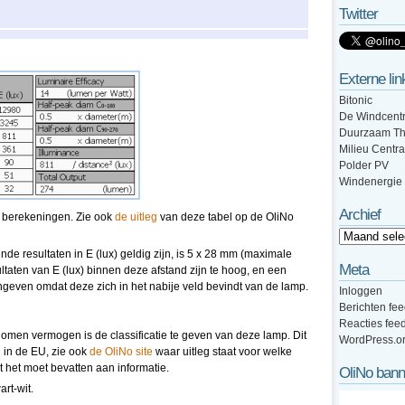
Twitter
Externe lin
Bitonic
De Windcentr
Duurzaam Th
Milieu Centra
Polder PV
Windenergie
Archief
n berekeningen. Zie ook
de uitleg
van deze tabel op de OliNo
e resultaten in E (lux) geldig zijn, is 5 x 28 mm (maximale
Meta
taten van E (lux) binnen deze afstand zijn te hoog, en een
geven omdat deze zich in het nabije veld bevindt van de lamp.
Inloggen
Berichten fe
Reacties fee
omen vermogen is de classificatie te geven van deze lamp. Dit
WordPress.o
 in de EU, zie ook
de OliNo site
waar uitleg staat voor welke
at het moet bevatten aan informatie.
OliNo bann
art-wit.