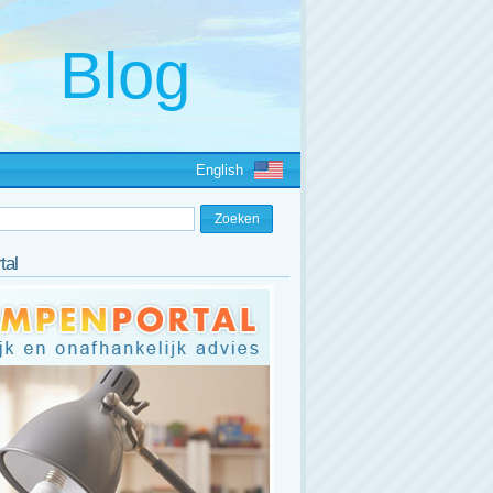
English
tal