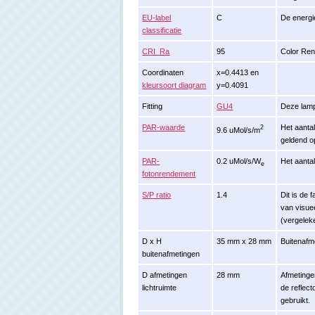
EU-label
C
De energie
classificatie
CRI_Ra
95
Color Ren
Coordinaten
x=0.4413 en
kleursoort diagram
y=0.4091
Fitting
GU4
Deze lamp
PAR-waarde
Het aantal
2
9.6 uMol/s/m
geldend o
PAR-
0.2 uMol/s/W
Het aantal
e
fotonrendement
S/P ratio
1.4
Dit is de 
van visuee
(vergelek
D x H
35 mm x 28 mm
Buitenafm
buitenafmetingen
D afmetingen
28 mm
Afmetinge
lichtruimte
de reflec
gebruikt.