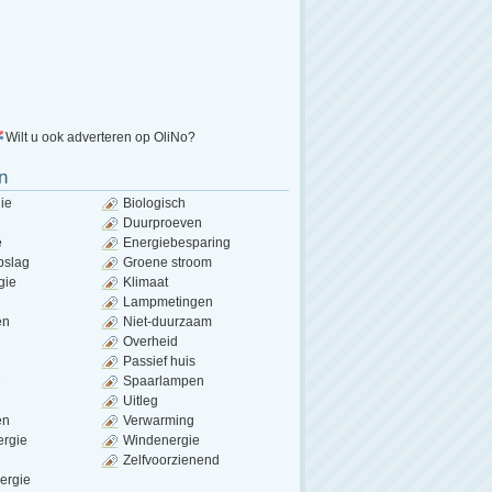
Wilt u ook adverteren op OliNo?
n
ie
Biologisch
Duurproeven
e
Energiebesparing
pslag
Groene stroom
gie
Klimaat
Lampmetingen
en
Niet-duurzaam
Overheid
Passief huis
e
Spaarlampen
Uitleg
en
Verwarming
ergie
Windenergie
Zelfvoorzienend
ergie