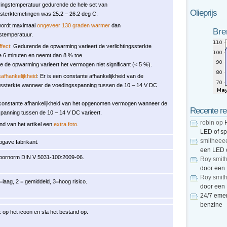
ngstemperatuur gedurende de hele set van
Olieprijs
ngsterktemetingen was 25.2 – 26.2 deg C.
wordt maximaal
ongeveer 130 graden warmer
dan
Bre
stemperatuur.
fect
: Gedurende de opwarming varieert de verlichtingssterkte
 6 minuten en neemt dan 8 % toe.
 de opwarming varieert het vermogen niet significant (< 5 %).
afhankelijkheid
: Er is een constante afhankelijkheid van de
ngssterkte wanneer de voedingsspanning tussen de 10 – 14 V DC
 constante afhankelijkheid van het opgenomen vermogen wanneer de
Recente re
panning tussen de 10 – 14 V DC varieert.
robin
op
nd van het artikel een
extra foto
.
LED of s
smitheee
pgave fabrikant.
een LED 
oornorm DIN V 5031-100:2009-06.
Roy smit
door een
Roy smit
=laag, 2 = gemiddeld, 3=hoog risico.
door een
24/7 emer
benzine
 op het icoon en sla het bestand op.