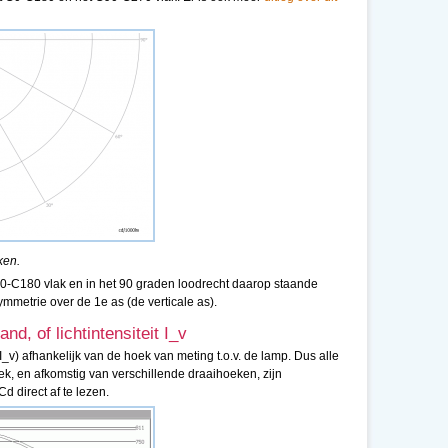
ken.
C0-C180 vlak en in het 90 graden loodrecht daarop staande
mmetrie over de 1e as (de verticale as).
nd, of lichtintensiteit I_v
(I_v) afhankelijk van de hoek van meting t.o.v. de lamp. Dus alle
ek, en afkomstig van verschillende draaihoeken, zijn
d direct af te lezen.