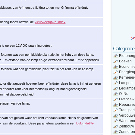
klasse, van A (meest efficiënt) tot en met G (minst efficiënt).
dering Index oftewel de
kleurweergave-index
.
 is op een 12V DC spanning getest.
Categorieë
 fotonen wat een gemiddelde plant ziet in het licht van deze lamp,
Bio-energ
p 1 m afstand van de lamp en ge-extrapoleerd naar 1 m^2 oppervlak.
Boeken
Economi
 fotonen wat een gemiddelde plant ziet in het licht van deze lamp.
Energieo
Kernener
Lampen
factor die aangeeft hoeveel keer efficiënter deze lamp is in het generen
Ledlamp
l effectief licht voor het menselijk oog, bij nachtgevoeligheid
OliNo
en met daggevoeligheid).
Overview
etingen van de lamp.
Reparati
Transport
Verbouw
n van het gebied waar het licht vandaan komt. Het is de grootte van
Water-en
tor aan de voorkant. Deze parameters worden in een
Eulumdatfile
Zelfbouw
Zonne-en