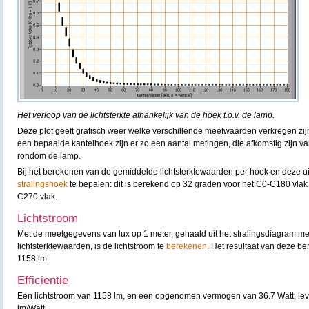
Het verloop van de lichtsterkte afhankelijk van de hoek t.o.v. de lamp.
Deze plot geeft grafisch weer welke verschillende meetwaarden verkregen zijn
een bepaalde kantelhoek zijn er zo een aantal metingen, die afkomstig zijn v
rondom de lamp.
Bij het berekenen van de gemiddelde lichtsterktewaarden per hoek en deze uit t
stralingshoek
te bepalen: dit is berekend op 32 graden voor het C0-C180 vlak
C270 vlak.
Lichtstroom
Met de meetgegevens van lux op 1 meter, gehaald uit het stralingsdiagram m
lichtsterktewaarden, is de lichtstroom te
berekenen
. Het resultaat van deze b
1158 lm.
Efficientie
Een lichtstroom van 1158 lm, en een opgenomen vermogen van 36.7 Watt, lever
lm/Watt.