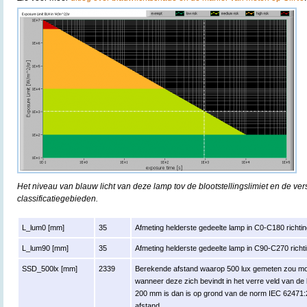
Het niveau van blauw licht van deze lamp tov de blootstellingslimiet en de ver
classificatiegebieden.
L_lum0 [mm]
35
Afmeting helderste gedeelte lamp in C0-C180 richtin
L_lum90 [mm]
35
Afmeting helderste gedeelte lamp in C90-C270 richti
SSD_500lx [mm]
2339
Berekende afstand waarop 500 lux gemeten zou moe
wanneer deze zich bevindt in het verre veld van de
200 mm is dan is op grond van de norm IEC 6247
afstand.