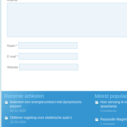
Naam
*
E-mail
*
Website
Recente artikelen
Meest populai
Iedereen een energiecontract met dynamische
Hoe vervang ik 
prijzen!
spaarlamp
03-31-2025
5 comments
Oldtimer regeling voor elektrische auto’s
Reparatie Magim
12-24-2024
1 comment