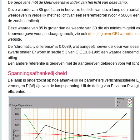
De gegevens mbt de kleurweergave index van het licht van deze lamp.
Deze waarde van 85 geeft aan in hoeverre het licht van deze lamp een aantal
weergeven in vergelijk met het licht van een referentiebron (voor < 5000K een
de zon/buitenlicht).
Deze waarde van 85 is groter dan de waarde van 80 die als minimum geldt v
kleurweergave voor alledaags gebruik, zie ook
de uitleg over CRI waardes en
website.
De “chromaticity difference” is 0.0039, wat aangeeft hoever de kleur van deze 
zwarte straler. Er wordt in sectie 5.3 van CIE 13.3-1995 een waarde genoemd
uitleg.
Een andere referentie is gegeven met de aangegeven gebieden voor wit licht 
Spanningsafhankelijkheid
De lamp is onderzocht op hoe afhankelijk de parameters verlichtingssterkte E
vermogen P [W] zijn van de lampspanning. Uit de deling van E_v door P volgt 
efficiëntie.