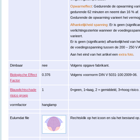
Opwarmeffect
: Gedurende de opwarming varie
gedurende 62 minuten en neemt dan 16 % af.
Gedurende de opwarming varieert het vermogen
Afhankelijkheid spanning
: Er is geen (signific
verlichtingssterkte wanneer de voedingsspan
varieert.
Er is geen (significante) afhankelijkheid va
de voedingsspanning tussen de 200 – 250 V A
Aan het eind van het artikel een
extra foto
.
Dimbaar
nee
Volgens opgave fabrikant.
Biologische Effect
0.376
Volgens voornorm DIN V 5031-100:2009-06.
Factor
Blauwlichtschade
1
0=geen, 1=laag, 2 = gemiddeld, 3=hoog risico.
risico groep
vormfactor
hanglamp
Eulumdat file
Rechtsklik op het icoon en sla het bestand op