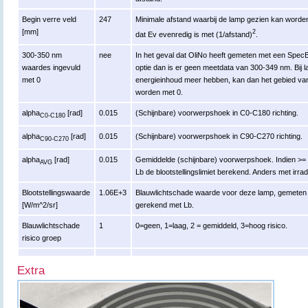
Begin verre veld
247
Minimale afstand waarbij de lamp gezien kan worden 
[mm]
2
dat Ev evenredig is met (1/afstand)
.
300-350 nm
nee
In het geval dat OliNo heeft gemeten met een Spe
waardes ingevuld
optie dan is er geen meetdata van 300-349 nm. Bij 
met 0
energieinhoud meer hebben, kan dan het gebied va
worden met 0.
alpha
[rad]
0.015
(Schijnbare) voorwerpshoek in C0-C180 richting.
C0-C180
alpha
[rad]
0.015
(Schijnbare) voorwerpshoek in C90-C270 richting.
C90-C270
alpha
[rad]
0.015
Gemiddelde (schijnbare) voorwerpshoek. Indien >= 
AVG
Lb de blootstellingslimiet berekend. Anders met irrad
Blootstellingswaarde
1.06E+3
Blauwlichtschade waarde voor deze lamp, gemeten r
[W/m^2/sr]
gerekend met Lb.
Blauwlichtschade
1
0=geen, 1=laag, 2 = gemiddeld, 3=hoog risico.
risico groep
Extra