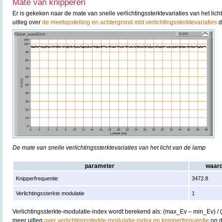
Mate van knipperen
Er is gekeken naar de mate van snelle verlichtingssterktevariaties van het lic
uitleg over
de meetopstelling en achtergrond mbt verlichtingssterktevariaties
d
De mate van snelle verlichtingssterktevariaties van het licht van de lamp
parameter
waar
Knipperfrequentie
3472.8
Verlichtingssterkte modulatie
1
Verlichtingssterkte-modulatie-index wordt berekend als: (max_Ev – min_Ev) /
meer uitleg
over verlichtingssterkte-modulatie-index en knipperfrequentie
op d