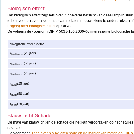
Biologisch effect
Het biologisch effect zegt iets over in hoeverre het licht van deze lamp in staat
te beïnvoeden evenals de mate van melatonineopwekking te onderdrukken. 
Engels) over biologisch effect
op OliNo.
De volgens de voornorm DIN V 5031-100:2009-06 interessante biologische fa
biologische effect factor
k
(25 jaar)
biol trans
k
(50 jaar)
biol trans
k
(75 jaar)
biol trans
k
(25 jaar)
pupil
k
(50 jaar)
pupil
k
(75 jaar)
pupil
Blauw Licht Schade
De mate van blauwlicht en de schade die het kan veroorzaken op het netvlies 
resultaten.
Zie voor meer
uitleg over blauwlichtschade en de manier van meten op OliNo
.