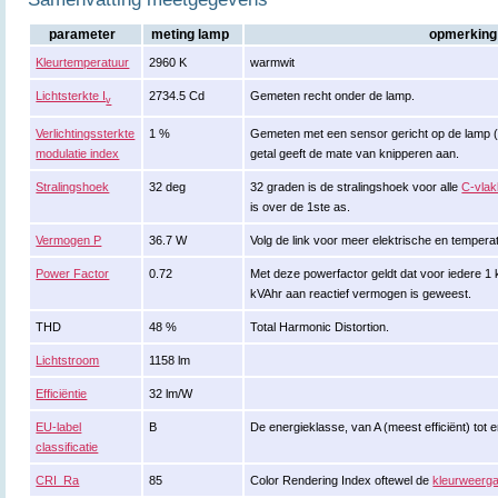
parameter
meting lamp
opmerking
Kleurtemperatuur
2960 K
warmwit
Lichtsterkte I
2734.5 Cd
Gemeten recht onder de lamp.
v
Verlichtingssterkte
1 %
Gemeten met een sensor gericht op de lamp (ki
modulatie index
getal geeft de mate van knipperen aan.
Stralingshoek
32 deg
32 graden is de stralingshoek voor alle
C-vla
is over de 1ste as.
Vermogen P
36.7 W
Volg de link voor meer elektrische en temper
Power Factor
0.72
Met deze powerfactor geldt dat voor iedere 1
kVAhr aan reactief vermogen is geweest.
THD
48 %
Total Harmonic Distortion.
Lichtstroom
1158 lm
Efficiëntie
32 lm/W
EU-label
B
De energieklasse, van A (meest efficiënt) tot e
classificatie
CRI_Ra
85
Color Rendering Index oftewel de
kleurweerga