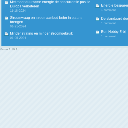
Met meer duurzame energie de concurrentie positie
Energie besparen
Europa verbeteren
1 comment
11-18-2024
Stroomvraag en stroomaanbod beter in balans
De standaard deur
brengen
1 comment
01-21-2024
Een Hobby Erbij
Minder straling en minder stroomgebruik
1 comment
01-05-2024
Versie
1.10.1