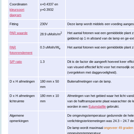
Coordinaten
x=0.4337 en
kleursoort
y=0.3932
diagram
Fitting
230V
Deze lamp wordt middels een voeding aanges
PAR waarde
Het aantal fotonen wat een gemiddelde plant zi
2
28.9 uMol/s/m
geldend op 1 m afstand van de lamp en ge-ex
PAR
0.3 uMol/s/W
Het aantal fotonen wat een gemiddelde plant zi
e
fotonrendement
S/P ratio
1.3
Dit is de factor die aangeeft hoeveel keer effi
van visueel effectief licht voor het menselijk o
(vergeleken met daggevoeligheid).
D x H afmetingen
180 mm x 50
Buitenafmetingen van de lamp.
mm
D x H afmetingen
180 mm x 10
Afmetingen van het gebied waar het licht van
lichtruimte
mm
van de halftransparante plaat waarachter de 
worden in een
Eulumdatfile
gebruikt.
Algemene
De omgevingstemperatuur gedurende de hele
opmerkingen
verlichtingsterktemetingen was 24.3 – 24.7 de
De lamp wordt maximaal
ongeveer 49 graden
omgevingstemperatuur.