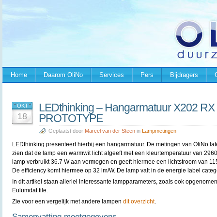
Home
Daarom OliNo
Services
Pers
Bijdragers
LEDthinking – Hangarmatuur X202 RX
OKT
18
PROTOTYPE
Geplaatst door
Marcel van der Steen
in
Lampmetingen
LEDthinking presenteert hierbij een hangarmatuur. De metingen van OliNo la
zien dat de lamp een warmwit licht afgeeft met een kleurtemperatuur van 296
lamp verbruikt 36.7 W aan vermogen en geeft hiermee een lichtstroom van 11
De efficiency komt hiermee op 32 lm/W. De lamp valt in de energie label categ
In dit artikel staan allerlei interessante lampparameters, zoals ook opgenomen
Eulumdat file.
Zie voor een vergelijk met andere lampen
dit overzicht
.
Samenvatting meetgegevens