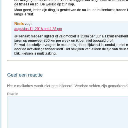
de fitness en zo. De wereld op zijn kop.
Maar goed, ieder zijn ding, ik geniet van de nu koude buitenlucht, tranen
langs je fluit.
Niels
zegt:
augustus 11, 2016 om 4:28 pm
@Renaat: met een ligfiets of velomobiel is 35km per uur als kruissnelheid 
jaren op ongeveer 350 km per week en ik ben niet bepaald prof.
En wat de schrijver vergeet te melden is, dat er tijdwinst is, omdat je niet 
door de activiteit gezonder leeft. Het bekijken van alleen de tijd van deur 
blik. Fietsen is multitasking.
Geef een reactie
Het e-mailadres wordt niet gepubliceerd.
Vereiste velden zijn gemarkeer
Reactie