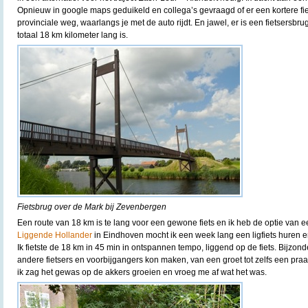
Opnieuw in google maps geduikeld en collega’s gevraagd of er een kortere fie
provinciale weg, waarlangs je met de auto rijdt. En jawel, er is een fietsersbru
totaal 18 km kilometer lang is.
Fietsbrug over de Mark bij Zevenbergen
Een route van 18 km is te lang voor een gewone fiets en ik heb de optie van ee
Liggende Hollander
in Eindhoven mocht ik een week lang een ligfiets huren 
Ik fietste de 18 km in 45 min in ontspannen tempo, liggend op de fiets. Bijzond
andere fietsers en voorbijgangers kon maken, van een groet tot zelfs een pra
ik zag het gewas op de akkers groeien en vroeg me af wat het was.