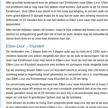
Mijn grootste kostenpost was de afstand van Eindhoven naar Etten-Leur. Uitera
het probleem dat je nog naar het station moet komen. Zelf woon ik op 10 minute
Eindhoven. Voor Etten-Leur dacht ik in het oude paradigma, ik zet een auto n
eens goed kijkend in google maps en ik zag dat de auto een omweg moest ma
fietsroute. In 10 minuten kon ik van het station in Etten-Leur naar mijn werk ko
gependeld.
Mijn eerste drijfveer waren de kosten, maar ik heb ontdekt dat fietsen en met d
plezier en ontspanning geeft dan de rit met de auto. Iedere dag op hetzelfde tij
stress thuis kom en er voor mijn kinderen kan zijn.
Etten-Leur – Klundert
De reiskosten van 2 dagen trein en 3 dagen auto lag nu rond de € 1000, wat v
verdere reductie zou alleen mogelijk zijn door op de auto te bezuinigen. Op
auto van Eindhoven naar mijn werk in Etten-Leur. Voor de rest van de week p
Etten-Leur en Klundert, waarvoor een kortere en zuinigere route mogelijk blee
Op de snelweg tussen Etten-Leur en Klundert mocht je al lang met 130 km/h rij
snelweg waar je regelmatig moet afremmen en versnellen om o.a. vrachtwage
van Etten-Leur via Roosendaal naar Klundert en is 35 km lang.
De provinciale weg loopt diagonaal van Etten-Leur naar Klundert en is maar 2
weg mag je maar 80 km/uur en rij je met constante snelheid met af en toe een 
beide gevallen duurt de rit 25 minuten en voor mij is de provinciale weg meer
lager en ook kan ik goedkoper tanken dan op de snelweg.
Toch bleven de kosten te hoog. Een volgende grote stap zou zijn als ik de auto
ik een alternatief voor het traject Etten-Leur – Klundert nodig. Ik dacht aan een 