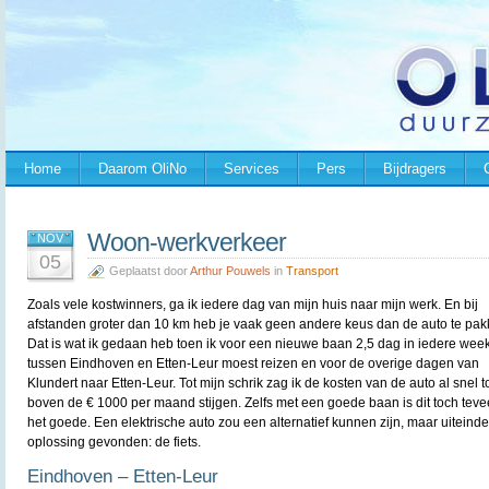
Home
Daarom OliNo
Services
Pers
Bijdragers
Woon-werkverkeer
NOV
05
Geplaatst door
Arthur Pouwels
in
Transport
Zoals vele kostwinners, ga ik iedere dag van mijn huis naar mijn werk. En bij
afstanden groter dan 10 km heb je vaak geen andere keus dan de auto te pak
Dat is wat ik gedaan heb toen ik voor een nieuwe baan 2,5 dag in iedere wee
tussen Eindhoven en Etten-Leur moest reizen en voor de overige dagen van
Klundert naar Etten-Leur. Tot mijn schrik zag ik de kosten van de auto al snel to
boven de € 1000 per maand stijgen. Zelfs met een goede baan is dit toch teve
het goede. Een elektrische auto zou een alternatief kunnen zijn, maar uiteinde
oplossing gevonden: de fiets.
Eindhoven – Etten-Leur