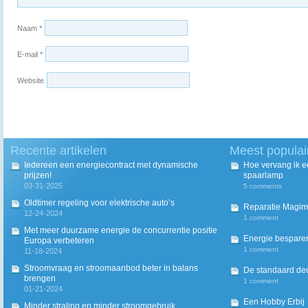
Naam
*
E-mail
*
Website
Recente artikelen
Meest populai
Iedereen een energiecontract met dynamische
Hoe vervang ik 
prijzen!
spaarlamp
03-31-2025
5 comments
Oldtimer regeling voor elektrische auto’s
Reparatie Magim
12-24-2024
1 comment
Met meer duurzame energie de concurrentie positie
Energie besparen
Europa verbeteren
1 comment
11-18-2024
Stroomvraag en stroomaanbod beter in balans
De standaard deur
brengen
1 comment
01-21-2024
Een Hobby Erbij
Minder straling en minder stroomgebruik