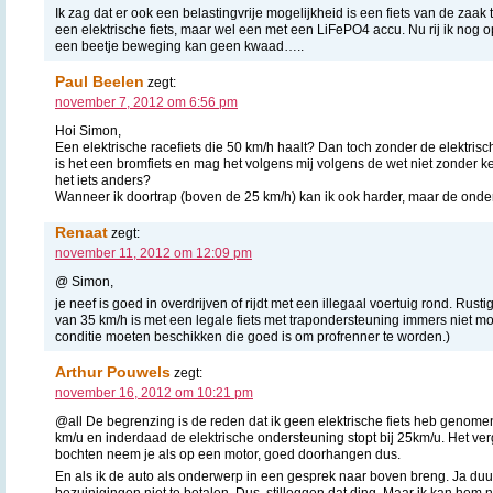
Ik zag dat er ook een belastingvrije mogelijkheid is een fiets van de zaak
een elektrische fiets, maar wel een met een LiFePO4 accu. Nu rij ik nog o
een beetje beweging kan geen kwaad…..
Paul Beelen
zegt:
november 7, 2012 om 6:56 pm
Hoi Simon,
Een elektrische racefiets die 50 km/h haalt? Dan toch zonder de elektris
is het een bromfiets en mag het volgens mij volgens de wet niet zonder k
het iets anders?
Wanneer ik doortrap (boven de 25 km/h) kan ik ook harder, maar de onders
Renaat
zegt:
november 11, 2012 om 12:09 pm
@ Simon,
je neef is goed in overdrijven of rijdt met een illegaal voertuig rond. Rus
van 35 km/h is met een legale fiets met trapondersteuning immers niet mog
conditie moeten beschikken die goed is om profrenner te worden.)
Arthur Pouwels
zegt:
november 16, 2012 om 10:21 pm
@all De begrenzing is de reden dat ik geen elektrische fiets heb genomen.
km/u en inderdaad de elektrische ondersteuning stopt bij 25km/u. Het vergt
bochten neem je als op een motor, goed doorhangen dus.
En als ik de auto als onderwerp in een gesprek naar boven breng. Ja duur
bezuinigingen niet te betalen. Dus, stilleggen dat ding. Maar ik kan hem 