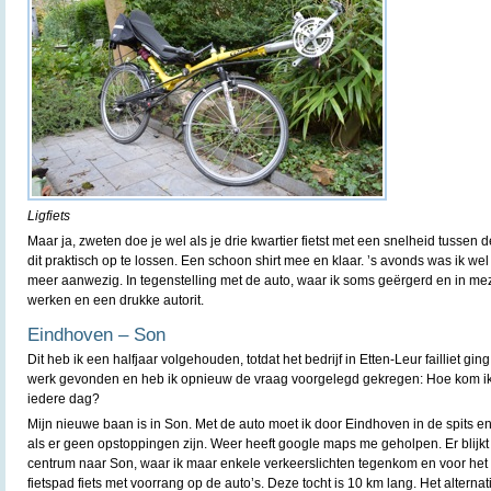
Ligfiets
Maar ja, zweten doe je wel als je drie kwartier fietst met een snelheid tussen 
dit praktisch op te lossen. Een schoon shirt mee en klaar. ’s avonds was ik we
meer aanwezig. In tegenstelling met de auto, waar ik soms geërgerd en in me
werken en een drukke autorit.
Eindhoven – Son
Dit heb ik een halfjaar volgehouden, totdat het bedrijf in Etten-Leur failliet gi
werk gevonden en heb ik opnieuw de vraag voorgelegd gekregen: Hoe kom ik 
iedere dag?
Mijn nieuwe baan is in Son. Met de auto moet ik door Eindhoven in de spits e
als er geen opstoppingen zijn. Weer heeft google maps me geholpen. Er blijkt e
centrum naar Son, waar ik maar enkele verkeerslichten tegenkom en voor het 
fietspad fiets met voorrang op de auto’s. Deze tocht is 10 km lang. Het alternat