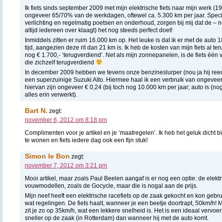
Ik fiets sinds september 2009 met mijn elektrische fiets naar mijn werk (
ongeveer 65/70% van de werkdagen, oftewel ca. 5.300 km per jaar. Specia
verlichting en regelmatig poetsen en onderhoud, zorgen bij mij dat de – 
altijd iedereen over klaagt) het nog steeds perfect doet!
Inmiddels zitten er ruim 16.000 km op. Het leuke is dat ik er met de auto
tijd, aangezien deze rit dan 21 km is. Ik heb de kosten van mijn fiets al 
nog € 1.700,- ‘terugverdiend’. Net als mijn zonnepanelen, is de fiets één
die zichzelf terugverdiend
In december 2009 hebben we tevens onze benzineslurper (nou ja hij re
een superzuinige Suzuki Alto. Hiermee haal ik een verbruik van ongeveer
hiervan zijn ongeveer € 0,24 (bij toch nog 10.000 km per jaar; auto is (nog)
alles erin verwerkt).
Bart N.
zegt:
november 6, 2012 om 8:18 pm
Complimenten voor je artikel en je ‘maatregelen’. Ik heb het geluk dicht b
te wonen en fiets iedere dag ook een fijn stuk!
Simon le Bon
zegt:
november 7, 2012 om 3:21 pm
Mooi artikel, maar zoals Paul Beelen aangaf is er nog een optie: de elektri
vouwmodellen, zoals de Gocycle, maar die is nogal aan de prijs.
Mijn neef heeft een elektrische racefiets op de zaak gekocht en kon geb
wat regelingen. De fiets haalt, wanneer je een beetje doortrapt, 50km/h! 
zit je zo op 35km/h, wat een lekkere snelheid is. Het is een ideaal vervoerm
sneller op de zaak (in Rotterdam) dan wanneer hij met de auto komt.