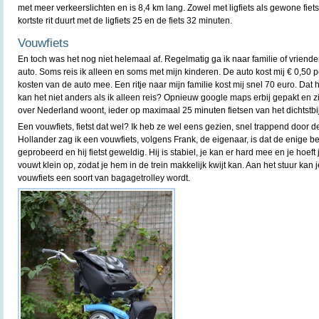
met meer verkeerslichten en is 8,4 km lang. Zowel met ligfiets als gewone fiets
kortste rit duurt met de ligfiets 25 en de fiets 32 minuten.
Vouwfiets
En toch was het nog niet helemaal af. Regelmatig ga ik naar familie of vriend
auto. Soms reis ik alleen en soms met mijn kinderen. De auto kost mij € 0,50 p
kosten van de auto mee. Een ritje naar mijn familie kost mij snel 70 euro. Dat 
kan het niet anders als ik alleen reis? Opnieuw google maps erbij gepakt en zie
over Nederland woont, ieder op maximaal 25 minuten fietsen van het dichtstbij
Een vouwfiets, fietst dat wel? Ik heb ze wel eens gezien, snel trappend door d
Hollander zag ik een vouwfiets, volgens Frank, de eigenaar, is dat de enige bes
geprobeerd en hij fietst geweldig. Hij is stabiel, je kan er hard mee en je hoeft 
vouwt klein op, zodat je hem in de trein makkelijk kwijt kan. Aan het stuur kan
vouwfiets een soort van bagagetrolley wordt.