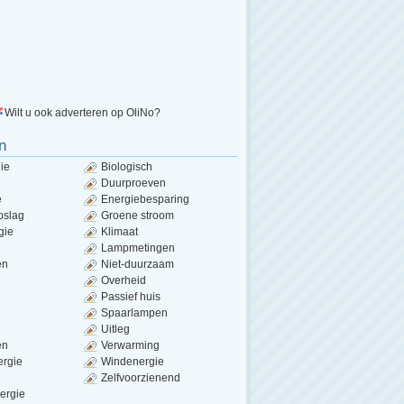
Wilt u ook adverteren op OliNo?
n
ie
Biologisch
Duurproeven
e
Energiebesparing
pslag
Groene stroom
gie
Klimaat
Lampmetingen
en
Niet-duurzaam
Overheid
Passief huis
e
Spaarlampen
Uitleg
en
Verwarming
ergie
Windenergie
Zelfvoorzienend
ergie