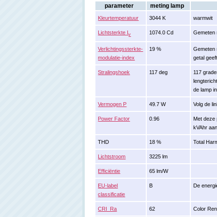
parameter
meting lamp
Kleurtemperatuur
3044 K
warmwit
Lichtsterkte I
1074.0 Cd
Gemeten r
v
Verlichtingssterkte-
19 %
Gemeten m
modulatie-index
getal gee
Stralingshoek
117 deg
117 grade
lengterich
de lamp in
Vermogen P
49.7 W
Volg de l
Power Factor
0.96
Met deze 
kVAhr aan
THD
18 %
Total Harm
Lichtstroom
3225 lm
Efficiëntie
65 lm/W
EU-label
B
De energie
classificatie
CRI_Ra
62
Color Ren