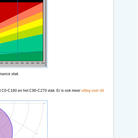
rmance vlak.
et C0-C180 en het C90-C270 vlak. Er is ook meer
uitleg over dit