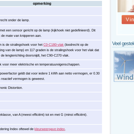
opmerking
echt onder de lamp.
et een sensor gericht op de lamp (kijkhoek niet gedefinieerd). Dit
ft de mate van knipperen aan.
Veel geste
n is de stralingshoek voor het
C0-C180-vlak
(loodrecht op de
ting van de lamp) en 117 graden is de stralingshoek voor het vlak dat
 de lengterichting doorsnijdt, het C90-C270 vlak.
ink voor meer elektrische en temperatuureigenschappen.
powerfactor geldt dat voor iedere 1 kWh aan netto vermogen, er 0.30
 reactief vermogen is geweest.
onic Distortion.
klasse, van A (meest efficiënt) tot en met G (minst efficiënt).
dering Index oftewel de
kleurweergave-index
.