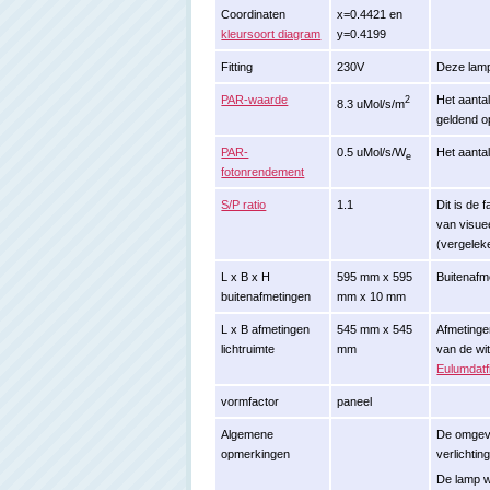
Coordinaten
x=0.4421 en
kleursoort diagram
y=0.4199
Fitting
230V
Deze lamp
PAR-waarde
Het aantal
2
8.3 uMol/s/m
geldend o
PAR-
0.5 uMol/s/W
Het aantal
e
fotonrendement
S/P ratio
1.1
Dit is de 
van visuee
(vergelek
L x B x H
595 mm x 595
Buitenafm
buitenafmetingen
mm x 10 mm
L x B afmetingen
545 mm x 545
Afmetinge
lichtruimte
mm
van de wi
Eulumdatfi
vormfactor
paneel
Algemene
De omgevi
opmerkingen
verlichti
De lamp 