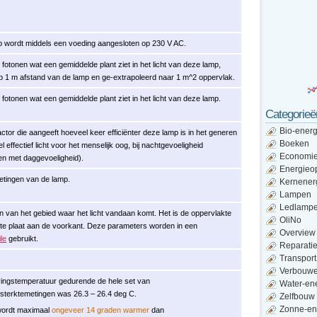
 wordt middels een voeding aangesloten op 230 V AC.
 fotonen wat een gemiddelde plant ziet in het licht van deze lamp,
p 1 m afstand van de lamp en ge-extrapoleerd naar 1 m^2 oppervlak.
 fotonen wat een gemiddelde plant ziet in het licht van deze lamp.
Categorieë
Bio-energ
factor die aangeeft hoeveel keer efficiënter deze lamp is in het generen
Boeken
l effectief licht voor het menselijk oog, bij nachtgevoeligheid
Economi
en met daggevoeligheid).
Energieo
etingen van de lamp.
Kernener
Lampen
Ledlamp
n van het gebied waar het licht vandaan komt. Het is de oppervlakte
OliNo
tte plaat aan de voorkant. Deze parameters worden in een
Overview
le
gebruikt.
Reparati
Transport
Verbouw
ngstemperatuur gedurende de hele set van
Water-en
ngsterktemetingen was 26.3 – 26.4 deg C.
Zelfbouw
Zonne-en
wordt maximaal
ongeveer 14 graden warmer
dan