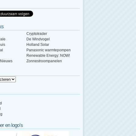
ks
Cryptotrader
ale
De Windvogel
uis
Holland Solar
al
Panasonic warmtepompen
Renewable Energy: NOW!
 Nieuws
Zonnestroompanelen
ed
d
rg
er en logo’s