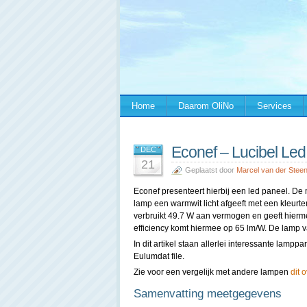
Home
Daarom OliNo
Services
Econef – Lucibel L
DEC
21
Geplaatst door
Marcel van der Stee
Econef presenteert hierbij een led paneel. De 
lamp een warmwit licht afgeeft met een kleur
verbruikt 49.7 W aan vermogen en geeft hierm
efficiency komt hiermee op 65 lm/W. De lamp va
In dit artikel staan allerlei interessante lam
Eulumdat file.
Zie voor een vergelijk met andere lampen
dit 
Samenvatting meetgegevens