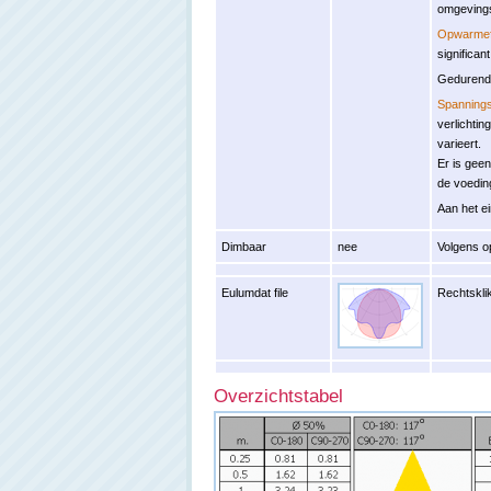
omgeving
Opwarmef
significan
Gedurende
Spannings
verlichti
varieert.
Er is gee
de voedin
Aan het ei
Dimbaar
nee
Volgens o
Eulumdat file
Rechtsklik
Overzichtstabel