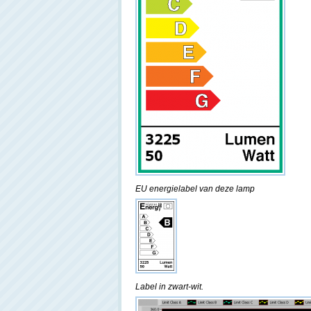
EU energielabel van deze lamp
Label in zwart-wit.