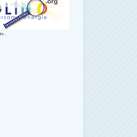
ie...