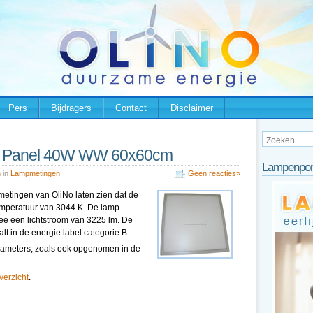
Pers
Bijdragers
Contact
Disclaimer
ed Panel 40W WW 60x60cm
Lampenpor
n
in
Lampmetingen
Geen reacties»
metingen van OliNo laten zien dat de
temperatuur van 3044 K. De lamp
ee een lichtstroom van 3225 lm. De
lt in de energie label categorie B.
pparameters, zoals ook opgenomen in de
overzicht
.