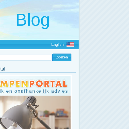
English
tal