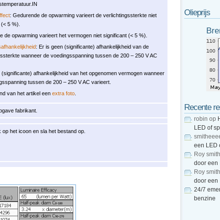
stemperatuur.IN
Olieprijs
fect
: Gedurende de opwarming varieert de verlichtingssterkte niet
t (< 5 %).
Bre
 de opwarming varieert het vermogen niet significant (< 5 %).
afhankelijkheid
: Er is geen (significante) afhankelijkheid van de
ngssterkte wanneer de voedingsspanning tussen de 200 – 250 V AC
n (significante) afhankelijkheid van het opgenomen vermogen wanneer
gsspanning tussen de 200 – 250 V AC varieert.
nd van het artikel een
extra foto
.
Recente re
pgave fabrikant.
robin
op
LED of s
 op het icoon en sla het bestand op.
smitheee
een LED 
Roy smit
door een
Roy smit
door een
24/7 emer
benzine