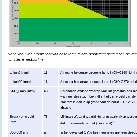
Het niveau van blauw licht van deze lamp tov de blootstellingslimiet en de ver
classificatiegebieden.
L_lum0 [mm]
11
Afmeting helderste gedeelte lamp in C0-C180 richtin
L_lum90 [mm]
11
Afmeting helderste gedeelte lamp in C90-C270 richti
SSD_500lx [mm]
68
Berekende afstand waarop 500 lux gemeten zou moe
wanneer deze zich bevindt in het verre veld van de
200 mm is dan is op grond van de norm IEC 6247
afstand.
Begin verre veld
78
Minimale afstand waarbij de lamp gezien kan worden 
[mm]
2
dat Ev evenredig is met (1/afstand)
.
300-350 nm
ja
In het geval dat OliNo heeft gemeten met een Spe