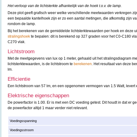
Het verloop van de lichtsterkte afhankelijk van de hoek t.o.v. de lamp.
Deze plot geeft grafisch weer welke verschillende meetwaarden verkregen zijn
een bepaalde kantelhoek zijn er zo een aantal metingen, die afkomstig zijn v
rondom de lamp.
Bij het berekenen van de gemiddelde lichtsterktewaarden per hoek en deze uit t
stralingshoek
te bepalen: dit is berekend op 327 graden voor het C0-C180 vl
C270 vlak.
Lichtstroom
Met de meetgegevens van lux op 1 meter, gehaald uit het stralingsdiagram m
lichtsterktewaarden, is de lichtstroom te
berekenen
. Het resultaat van deze b
lm.
Efficientie
Een lichtstroom van 57 lm, en een opgenomen vermogen van 1.5 Watt, levert ee
Elektrische eigenschappen
De powerfactor is 1.00. Er is met een DC voeding getest. Dit houdt in dat er g
de powerfactor altijd 1 maar verder niet relevant.
Voedingsspanning
Voedingsstroom