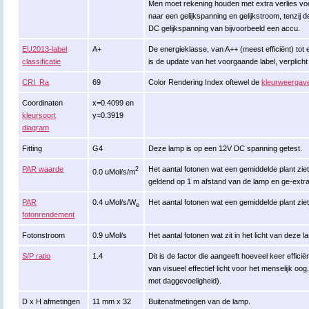
Men moet rekening houden met extra verlies vo
naar een gelijkspanning en gelijkstroom, tenzij
DC gelijkspanning van bijvoorbeeld een accu.
EU2013-label
A+
De energieklasse, van A++ (meest efficiënt) tot en
classificatie
is de update van het voorgaande label, verplich
CRI_Ra
69
Color Rendering Index oftewel de
kleurweergav
Coordinaten
x=0.4099 en
kleursoort
y=0.3919
diagram
Fitting
G4
Deze lamp is op een 12V DC spanning getest.
PAR waarde
Het aantal fotonen wat een gemiddelde plant ziet
2
0.0 uMol/s/m
geldend op 1 m afstand van de lamp en ge-extr
PAR
0.4 uMol/s/W
Het aantal fotonen wat een gemiddelde plant ziet
e
fotonrendement
Fotonstroom
0.9 uMol/s
Het aantal fotonen wat zit in het licht van deze 
S/P ratio
1.4
Dit is de factor die aangeeft hoeveel keer effici
van visueel effectief licht voor het menselijk oo
met daggevoeligheid).
D x H afmetingen
11 mm x 32
Buitenafmetingen van de lamp.