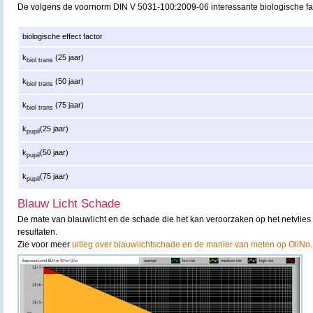
De volgens de voornorm DIN V 5031-100:2009-06 interessante biologische fa
biologische effect factor
k
(25 jaar)
biol trans
k
(50 jaar)
biol trans
k
(75 jaar)
biol trans
k
(25 jaar)
pupil
k
(50 jaar)
pupil
k
(75 jaar)
pupil
Blauw Licht Schade
De mate van blauwlicht en de schade die het kan veroorzaken op het netvlies 
resultaten.
Zie voor meer
uitleg over blauwlichtschade en de manier van meten op OliNo
.