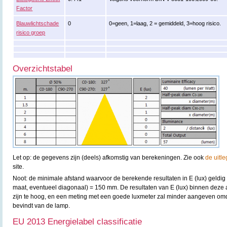
Factor
Blauwlichtschade
0
0=geen, 1=laag, 2 = gemiddeld, 3=hoog risico.
risico groep
Overzichtstabel
Let op: de gegevens zijn (deels) afkomstig van berekeningen. Zie ook
de uitle
site.
Noot: de minimale afstand waarvoor de berekende resultaten in E (lux) geldig 
maat, eventueel diagonaal) = 150 mm. De resultaten van E (lux) binnen deze
zijn te hoog, en een meting met een goede luxmeter zal minder aangeven omda
bevindt van de lamp.
EU 2013 Energielabel classificatie