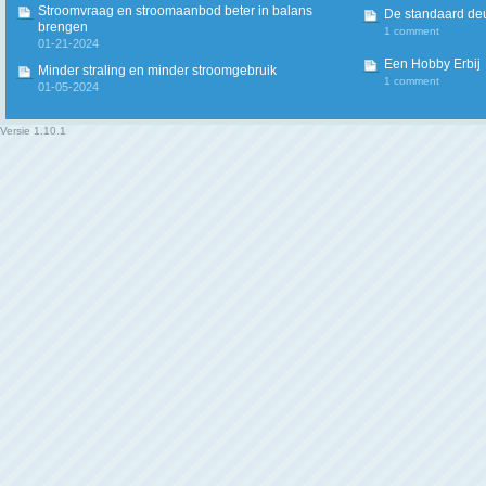
Stroomvraag en stroomaanbod beter in balans
De standaard deur
brengen
1 comment
01-21-2024
Een Hobby Erbij
Minder straling en minder stroomgebruik
1 comment
01-05-2024
Versie
1.10.1