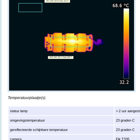
Temperatuurplaatje(s).
status lamp
> 2 uur aanges
omgevingstemperatuur
23 graden C
gereflecteerde schijnbare temperatuur
23 graden C
camera
Flir T335