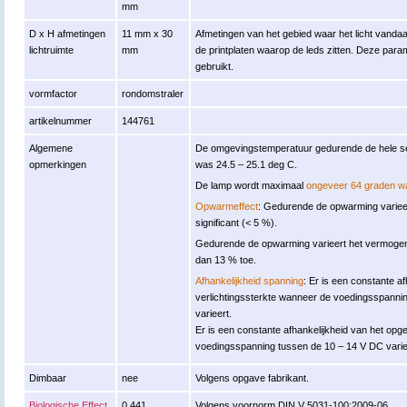
mm
D x H afmetingen
11 mm x 30
Afmetingen van het gebied waar het licht vanda
lichtruimte
mm
de printplaten waarop de leds zitten. Deze par
gebruikt.
vormfactor
rondomstraler
artikelnummer
144761
Algemene
De omgevingstemperatuur gedurende de hele set
opmerkingen
was 24.5 – 25.1 deg C.
De lamp wordt maximaal
ongeveer 64 graden w
Opwarmeffect
: Gedurende de opwarming varieert
significant (< 5 %).
Gedurende de opwarming varieert het vermoge
dan 13 % toe.
Afhankelijkheid spanning
: Er is een constante a
verlichtingssterkte wanneer de voedingsspanni
varieert.
Er is een constante afhankelijkheid van het 
voedingsspanning tussen de 10 – 14 V DC varie
Dimbaar
nee
Volgens opgave fabrikant.
Biologische Effect
0.441
Volgens voornorm DIN V 5031-100:2009-06.