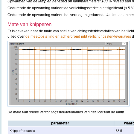
Opwarmen van de lamp en het effect op lampparameters; 100 % niveau aan he
Gedurende de opwarming varieert de verlichtingssterkte niet significant (< 5 %
Gedurende de opwarming varieert het vermogen gedurende 4 minuten en nee
Mate van knipperen
Er is gekeken naar de mate van snelle verlichtingssterktevariaties van het lic
uitleg over
de meetopstelling en achtergrond mbt verlichtingssterktevariaties
d
De mate van snelle verlichtingssterktevariaties van het licht van de lamp
parameter
waar
Knipperfrequentie
58.5