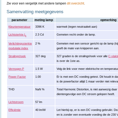
Zie voor een vergelijk met andere lampen
dit overzicht
.
Samenvatting meetgegevens
parameter
meting lamp
opmerking
Kleurtemperatuur
3396 K
warmwit (tegen neutraalwit aan)
Lichtsterkte I
2.3 Cd
Gemeten recht onder de lamp.
v
Verlichtingssterkte
2 %
Gemeten met een sensor gericht op de lamp (kijk
modulatie index
geeft de mate van knipperen aan.
Stralingshoek
327 deg
327 graden is de stralingshoek voor alle
C-vlak
is over de 1ste as.
Vermogen P
1.5 W
Volg de link voor meer elektrische en temperat
Power Factor
1.00
Er is met een DC voeding getest. Dit houdt in d
is de powerfactor altijd 1 maar verder niet releva
THD
NaN %
Total Harmonic Distortion, is niet aanwezig daa
dientengevolge een DC stroom gelopen heeft.
Lichtstroom
57 lm
Efficiëntie
40 lm/W
Let hierbij op, er is een DC voeding gebruikt. Dez
en is zonder een eventuele voeding die de 230