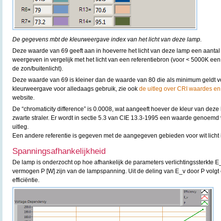
De gegevens mbt de kleurweergave index van het licht van deze lamp.
Deze waarde van 69 geeft aan in hoeverre het licht van deze lamp een aantal
weergeven in vergelijk met het licht van een referentiebron (voor < 5000K een
de zon/buitenlicht).
Deze waarde van 69 is kleiner dan de waarde van 80 die als minimum geldt 
kleurweergave voor alledaags gebruik, zie ook
de uitleg over CRI waardes en
website.
De “chromaticity difference” is 0.0008, wat aangeeft hoever de kleur van deze 
zwarte straler. Er wordt in sectie 5.3 van CIE 13.3-1995 een waarde genoemd
uitleg.
Een andere referentie is gegeven met de aangegeven gebieden voor wit licht 
Spanningsafhankelijkheid
De lamp is onderzocht op hoe afhankelijk de parameters verlichtingssterkte E
vermogen P [W] zijn van de lampspanning. Uit de deling van E_v door P volgt 
efficiëntie.