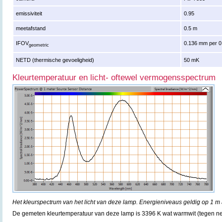
emissiviteit
0.95
meetafstand
0.5 m
IFOV
0.136 mm per 0
geometric
NETD (thermische gevoeligheid)
50 mK
Kleurtemperatuur en licht- oftewel vermogensspectrum
Het kleurspectrum van het licht van deze lamp. Energieniveaus geldig op 1 m 
De gemeten kleurtemperatuur van deze lamp is 3396 K wat warmwit (tegen neu