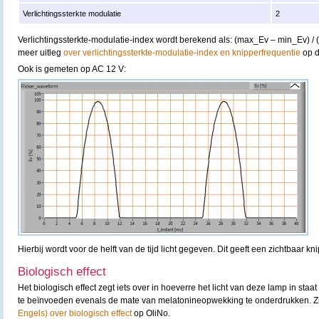
Verlichtingssterkte modulatie
2
Verlichtingssterkte-modulatie-index wordt berekend als: (max_Ev – min_Ev) /
meer uitleg
over verlichtingssterkte-modulatie-index en knipperfrequentie
op d
Ook is gemeten op AC 12 V:
Hierbij wordt voor de helft van de tijd licht gegeven. Dit geeft een zichtbaar kn
Biologisch effect
Het biologisch effect zegt iets over in hoeverre het licht van deze lamp in staat
te beïnvoeden evenals de mate van melatonineopwekking te onderdrukken. 
Engels) over biologisch effect
op OliNo.