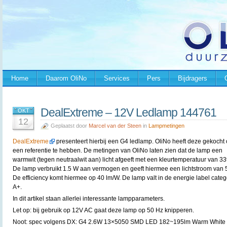
Home
Daarom OliNo
Services
Pers
Bijdragers
DealExtreme – 12V Ledlamp 144761
OKT
12
Geplaatst door
Marcel van der Steen
in
Lampmetingen
DealExtreme
presenteert hierbij een G4 ledlamp. OliNo heeft deze gekocht
een referentie te hebben. De metingen van OliNo laten zien dat de lamp een
warmwit (tegen neutraalwit aan) licht afgeeft met een kleurtemperatuur van 33
De lamp verbruikt 1.5 W aan vermogen en geeft hiermee een lichtstroom van 
De efficiency komt hiermee op 40 lm/W. De lamp valt in de energie label categ
A+.
In dit artikel staan allerlei interessante lampparameters.
Let op: bij gebruik op 12V AC gaat deze lamp op 50 Hz knipperen.
Noot: spec volgens DX: G4 2.6W 13×5050 SMD LED 182~195lm Warm White 