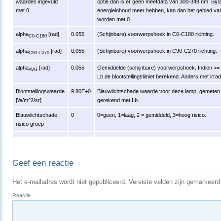
waardes ingevuld
optie dan is er geen meetdata van 300-349 nm. Bij 
met 0
energieinhoud meer hebben, kan dan het gebied va
worden met 0.
alpha
[rad]
0.055
(Schijnbare) voorwerpshoek in C0-C180 richting.
C0-C180
alpha
[rad]
0.055
(Schijnbare) voorwerpshoek in C90-C270 richting.
C90-C270
alpha
[rad]
0.055
Gemiddelde (schijnbare) voorwerpshoek. Indien >= 
AVG
Lb de blootstellingslimiet berekend. Anders met irrad
Blootstellingswaarde
9.80E+0
Blauwlichtschade waarde voor deze lamp, gemeten r
[W/m^2/sr]
gerekend met Lb.
Blauwlichtschade
0
0=geen, 1=laag, 2 = gemiddeld, 3=hoog risico.
risico groep
Geef een reactie
Het e-mailadres wordt niet gepubliceerd.
Vereiste velden zijn gemarkeer
Reactie