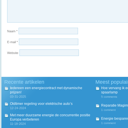
Naam
*
E-mail
*
Website
Recente artikelen
Meest populai
Iedereen een energiecontract met dynamische
Hoe vervang ik 
prijzen!
spaarlamp
03-31-2025
5 comments
Oldtimer regeling voor elektrische auto’s
Reparatie Magim
12-24-2024
1 comment
Met meer duurzame energie de concurrentie positie
Energie besparen
Europa verbeteren
1 comment
11-18-2024