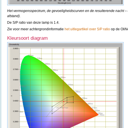
Het vermogensspectrum, de gevoeligheidscurven en de resulterende nacht – e
afstand).
De S/P ratio van deze lamp is 1.4.
Zie voor meer achtergrondinformatie
het uitlegartikel over S/P ratio
op de OliN
Kleursoort diagram