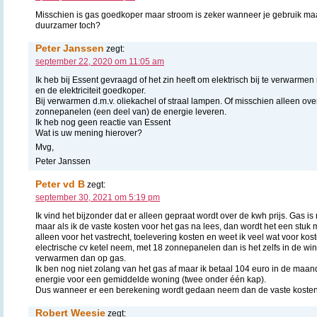
Misschien is gas goedkoper maar stroom is zeker wanneer je gebruik m
duurzamer toch?
Peter Janssen
zegt:
september 22, 2020 om 11:05 am
Ik heb bij Essent gevraagd of het zin heeft om elektrisch bij te verwarme
en de elektriciteit goedkoper.
Bij verwarmen d.m.v. oliekachel of straal lampen. Of misschien alleen ov
zonnepanelen (een deel van) de energie leveren.
Ik heb nog geen reactie van Essent
Wat is uw mening hierover?
Mvg,
Peter Janssen
Peter vd B
zegt:
september 30, 2021 om 5:19 pm
Ik vind het bijzonder dat er alleen gepraat wordt over de kwh prijs. Gas 
maar als ik de vaste kosten voor het gas na lees, dan wordt het een stuk
alleen voor het vastrecht, toelevering kosten en weet ik veel wat voor kost
electrische cv ketel neem, met 18 zonnepanelen dan is het zelfs in de wi
verwarmen dan op gas.
Ik ben nog niet zolang van het gas af maar ik betaal 104 euro in de maa
energie voor een gemiddelde woning (twee onder één kap).
Dus wanneer er een berekening wordt gedaan neem dan de vaste koste
Robert Weesie
zegt: