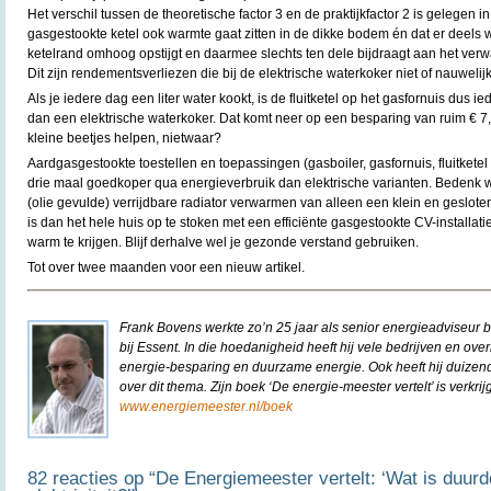
Het verschil tussen de theoretische factor 3 en de praktijkfactor 2 is gelegen in h
gasgestookte ketel ook warmte gaat zitten in de dikke bodem én dat er deels 
ketelrand omhoog opstijgt en daarmee slechts ten dele bijdraagt aan het verw
Dit zijn rendementsverliezen die bij de elektrische waterkoker niet of nauwelij
Als je iedere dag een liter water kookt, is de fluitketel op het gasfornuis dus
dan een elektrische waterkoker. Dat komt neer op een besparing van ruim € 7,- 
kleine beetjes helpen, nietwaar?
Aardgasgestookte toestellen en toepassingen (gasboiler, gasfornuis, fluitketel 
drie maal goedkoper qua energieverbruik dan elektrische varianten. Bedenk w
(olie gevulde) verrijdbare radiator verwarmen van alleen een klein en geslot
is dan het hele huis op te stoken met een efficiënte gasgestookte CV-installati
warm te krijgen. Blijf derhalve wel je gezonde verstand gebruiken.
Tot over twee maanden voor een nieuw artikel.
Frank Bovens werkte zo’n 25 jaar als senior energieadviseur b
bij Essent. In die hoedanigheid heeft hij vele bedrijven en o
energie-besparing en duurzame energie. Ook heeft hij duizen
over dit thema. Zijn boek ‘De energie-meester vertelt’ is verkrij
www.energiemeester.nl/boek
82 reacties op “De Energiemeester vertelt: ‘Wat is duurd