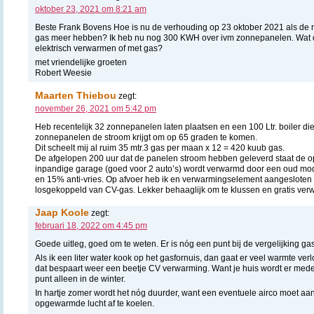
oktober 23, 2021 om 8:21 am
Beste Frank Bovens Hoe is nu de verhouding op 23 oktober 2021 als de 
gas meer hebben? Ik heb nu nog 300 KWH over ivm zonnepanelen. Wat 
elektrisch verwarmen of met gas?
met vriendelijke groeten
Robert Weesie
Maarten Thiebou
zegt:
november 26, 2021 om 5:42 pm
Heb recentelijk 32 zonnepanelen laten plaatsen en een 100 Ltr. boiler die
zonnepanelen de stroom krijgt om op 65 graden te komen.
Dit scheelt mij al ruim 35 mtr.3 gas per maan x 12 = 420 kuub gas.
De afgelopen 200 uur dat de panelen stroom hebben geleverd staat de o
inpandige garage (goed voor 2 auto’s) wordt verwarmd door een oud mod
en 15% anti-vries. Op afvoer heb ik en verwarmingselement aangesloten 
losgekoppeld van CV-gas. Lekker behaaglijk om te klussen en gratis ver
Jaap Koole
zegt:
februari 18, 2022 om 4:45 pm
Goede uitleg, goed om te weten. Er is nóg een punt bij de vergelijking gas
Als ik een liter water kook op het gasfornuis, dan gaat er veel warmte v
dat bespaart weer een beetje CV verwarming. Want je huis wordt er mede
punt alleen in de winter.
In hartje zomer wordt het nóg duurder, want een eventuele airco moet aa
opgewarmde lucht af te koelen.