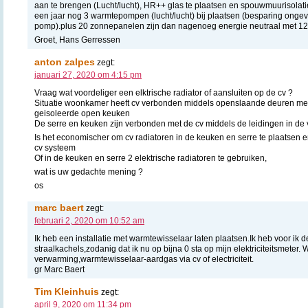
aan te brengen (Lucht/lucht), HR++ glas te plaatsen en spouwmuurisolati
een jaar nog 3 warmtepompen (lucht/lucht) bij plaatsen (besparing onge
pomp).plus 20 zonnepanelen zijn dan nagenoeg energie neutraal met 12
Groet, Hans Gerressen
anton zalpes
zegt:
januari 27, 2020 om 4:15 pm
Vraag wat voordeliger een elktrische radiator of aansluiten op de cv ?
Situatie woonkamer heeft cv verbonden middels openslaande deuren met 
geisoleerde open keuken
De serre en keuken zijn verbonden met de cv middels de leidingen in de v
Is het economischer om cv radiatoren in de keuken en serre te plaatsen 
cv systeem
Of in de keuken en serre 2 elektrische radiatoren te gebruiken,
wat is uw gedachte mening ?
os
marc baert
zegt:
februari 2, 2020 om 10:52 am
Ik heb een installatie met warmtewisselaar laten plaatsen.Ik heb voor ik d
straalkachels,zodanig dat ik nu op bijna 0 sta op mijn elektriciteitsmeter
verwarming,warmtewisselaar-aardgas via cv of electriciteit.
gr Marc Baert
Tim Kleinhuis
zegt:
april 9, 2020 om 11:34 pm