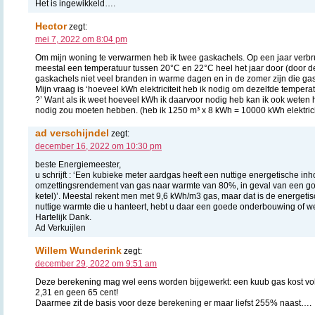
Het is ingewikkeld….
Hector
zegt:
mei 7, 2022 om 8:04 pm
Om mijn woning te verwarmen heb ik twee gaskachels. Op een jaar verbru
meestal een temperatuur tussen 20°C en 22°C heel het jaar door (door 
gaskachels niet veel branden in warme dagen en in de zomer zijn die ga
Mijn vraag is ‘hoeveel kWh elektriciteit heb ik nodig om dezelfde temperatu
?’ Want als ik weet hoeveel kWh ik daarvoor nodig heb kan ik ook weten
nodig zou moeten hebben. (heb ik 1250 m³ x 8 kWh = 10000 kWh elektricit
ad verschijndel
zegt:
december 16, 2022 om 10:30 pm
beste Energiemeester,
u schrijft : ‘Een kubieke meter aardgas heeft een nuttige energetische in
omzettingsrendement van gas naar warmte van 80%, in geval van een g
ketel)’. Meestal rekent men met 9,6 kWh/m3 gas, maar dat is de energet
nuttige warmte die u hanteert, hebt u daar een goede onderbouwing of w
Hartelijk Dank.
Ad Verkuijlen
Willem Wunderink
zegt:
december 29, 2022 om 9:51 am
Deze berekening mag wel eens worden bijgewerkt: een kuub gas kost v
2,31 en geen 65 cent!
Daarmee zit de basis voor deze berekening er maar liefst 255% naast….