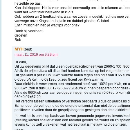
hetzelfde op gas.
Kan dat kloppen. Het is voor ons niet eenvoudig om uit te rekenen wat e
want het wordt hier berekend in kilo’s.
Ook hebben wij 2 houtkachels, waar we zoveel mogelijk het huis mee ve
vanwege onze Kingspan-isolatie en dubbel glas het C-label.
Enfin misschien heb je wat tips voor ons?
Dank bij voorbaat
Groeten
Rob
MYH
zegt:
maart 11, 2019 om 9:39 pm
Hi Wim,
Uit uw gegevens blijkt dat u een overcapaciteit heeft van 2660-1700=960
Als ik de prijzen/data uit dit artikel hanteer komt dat op het volgende neer:
Uit gas kunt u per kuub 8Kwh warmte halen tegen een prijs van 0.65 euro
0.65euro/8Kwh= 0.0812euro, zeg 8cent per Kwh warmte.
Daar elektrisch verwarmen een rendement heeft van 100% per Kwh, en u 
960Kwh, zou u dus 0.0812×960=77.95euro kunnen besparen door deze ove
Als u de 960Kwh zou later vergoeden tegen de prijs van 0.07euro komt d
960×0.07=67.20.
Het verschil tussen uitbetalen of verstoken bespaard u dus op jaarbasis c
Echter door de verhoging op de energie prijzen(al dan niet de belastingen
positiever uitvallen daar de gasprijs hoger is gestegen dan de elektriciteit’
Let wel: dit is enkel op basis van boven genoemde gegevens, tevens koel
(straling)kachel sneller af dan een radiator gevuld met water en zo spelen
tevens kunt u zelf uitrekenen wat het resultaat is met uw huidige prijzen.