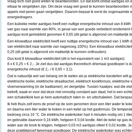
vraag toch niet goed weten te beantwoorden. En dat komt omdat aardgas en elek
elkaar te vergelijken zijn. Om deze vraag wel goed te kunnen beantwoorden
appels met peren gaan vergelijken. Daarom bepaal ik eerst de zogenaamde 
energiedragers.
Een kubieke meter aardgas heeft een nuttige energetische inhoud van 8 kWh
van gas naar warmte van 80%, in geval van een goede verbeterd rendement C
aardgas kost gemiddeld genomen € 0,65 (dit getal is afgerond om makkelijk 
Een kilowattuur elektriciteit heeft een nuttige energetische inhoud van 1 kWh
van elektriciteit naar warmte van nagenoeg 100%). Een kilowattuur elektricit
0,25 (dit getal is afgerond om makkelijk te kunnen onthouden).
Dus kost 8 kilowattuur elektriciteit (dit is het equivalent van 1 m3 aardgas):
8 x € 0,25 = € 2,-. Je ziet dus dat aardgas theoretisch driemaal goedkoper is dan
energetische inhoud (€ 2,- / € 0,65 = 3,1).
Dat is natuurlijk wel van belang om te weten als je elektrische toestellen wilt
elektrische boiler, elektrische straalkachel, elektrisch kookfornuis, elektrische
vloerverwarming (in de badkamer), en dergelijke. Tussen haakjes: wat die el
betreft, waak er voor dat deze niet onnodig constant aan staat; het is een ech
een schakelklok kun je hem automatisch laten in- en uitschakelen. Dat bespaa
Ik heb thuis zelf eens de proef op de som genomen door een liter water te kok
en daarna een liter water te koken in een ketel op het gasfornuis. De tempera
bedroeg circa 10 °C. De elektrische waterkoker had 4 minuten nodig om 1 liter
en gebruikte daarvoor 0,16 kWh, hetgeen € 0,04 kostte. Met de ketel op gas du
water aan de kook te krijgen, hetgeen 0,03 m3 aardgas ofwel € 0,02 kostte. Je
deze praktijkproef tweemaal goedkoper. De elektrische waterkoker was echter i