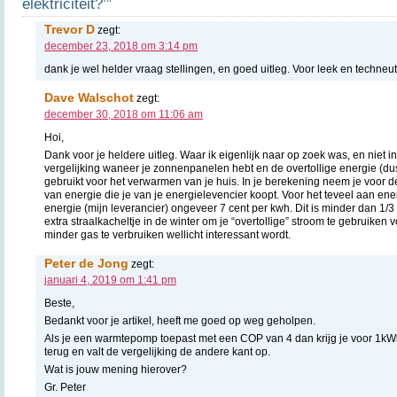
elektriciteit?’”
Trevor D
zegt:
december 23, 2018 om 3:14 pm
dank je wel helder vraag stellingen, en goed uitleg. Voor leek en techneut
Dave Walschot
zegt:
december 30, 2018 om 11:06 am
Hoi,
Dank voor je heldere uitleg. Waar ik eigenlijk naar op zoek was, en niet in 
vergelijking waneer je zonnenpanelen hebt en de overtollige energie (du
gebruikt voor het verwarmen van je huis. In je berekening neem je voor de e
van energie die je van je energielevencier koopt. Voor het teveel aan ener
energie (mijn leverancier) ongeveer 7 cent per kwh. Dit is minder dan 1/
extra straalkacheltje in de winter om je “overtollige” stroom te gebruike
minder gas te verbruiken wellicht interessant wordt.
Peter de Jong
zegt:
januari 4, 2019 om 1:41 pm
Beste,
Bedankt voor je artikel, heeft me goed op weg geholpen.
Als je een warmtepomp toepast met een COP van 4 dan krijg je voor 1kW
terug en valt de vergelijking de andere kant op.
Wat is jouw mening hierover?
Gr. Peter