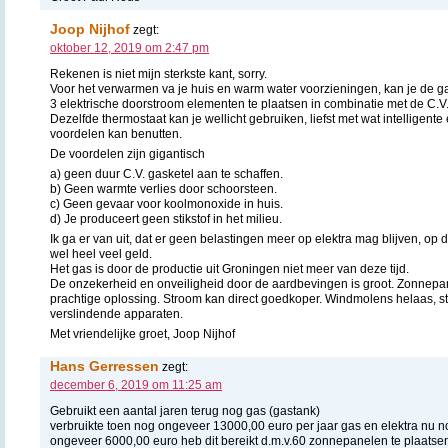
Joop Nijhof
zegt:
oktober 12, 2019 om 2:47 pm
Rekenen is niet mijn sterkste kant, sorry.
Voor het verwarmen va je huis en warm water voorzieningen, kan je de g
3 elektrische doorstroom elementen te plaatsen in combinatie met de C.V
Dezelfde thermostaat kan je wellicht gebruiken, liefst met wat intelligente 
voordelen kan benutten.
De voordelen zijn gigantisch
a) geen duur C.V. gasketel aan te schaffen.
b) Geen warmte verlies door schoorsteen.
c) Geen gevaar voor koolmonoxide in huis.
d) Je produceert geen stikstof in het milieu.
Ik ga er van uit, dat er geen belastingen meer op elektra mag blijven, op
wel heel veel geld.
Het gas is door de productie uit Groningen niet meer van deze tijd.
De onzekerheid en onveiligheid door de aardbevingen is groot. Zonnepa
prachtige oplossing. Stroom kan direct goedkoper. Windmolens helaas, s
verslindende apparaten.
Met vriendelijke groet, Joop Nijhof
Hans Gerressen
zegt:
december 6, 2019 om 11:25 am
Gebruikt een aantal jaren terug nog gas (gastank)
verbruikte toen nog ongeveer 13000,00 euro per jaar gas en elektra nu 
ongeveer 6000,00 euro heb dit bereikt d.m.v.60 zonnepanelen te plaatse