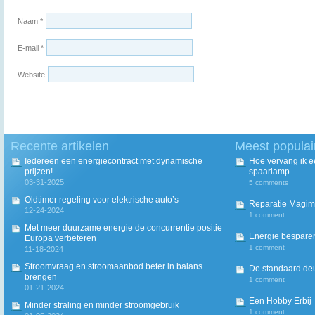
Naam
*
E-mail
*
Website
Recente artikelen
Meest populai
Iedereen een energiecontract met dynamische
Hoe vervang ik 
prijzen!
spaarlamp
03-31-2025
5 comments
Oldtimer regeling voor elektrische auto’s
Reparatie Magim
12-24-2024
1 comment
Met meer duurzame energie de concurrentie positie
Energie besparen
Europa verbeteren
1 comment
11-18-2024
Stroomvraag en stroomaanbod beter in balans
De standaard deur
brengen
1 comment
01-21-2024
Een Hobby Erbij
Minder straling en minder stroomgebruik
1 comment