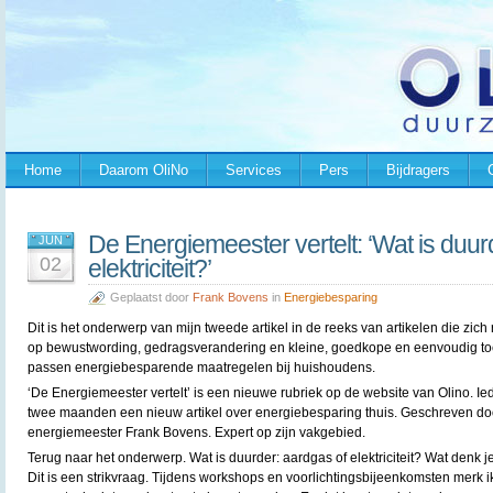
Home
Daarom OliNo
Services
Pers
Bijdragers
De Energiemeester vertelt: ‘Wat is duur
JUN
02
elektriciteit?’
Geplaatst door
Frank Bovens
in
Energiebesparing
Dit is het onderwerp van mijn tweede artikel in de reeks van artikelen die zich 
op bewustwording, gedragsverandering en kleine, goedkope en eenvoudig to
passen energiebesparende maatregelen bij huishoudens.
‘De Energiemeester vertelt’ is een nieuwe rubriek op de website van Olino. Ie
twee maanden een nieuw artikel over energiebesparing thuis. Geschreven do
energiemeester Frank Bovens. Expert op zijn vakgebied.
Terug naar het onderwerp. Wat is duurder: aardgas of elektriciteit? Wat denk j
Dit is een strikvraag. Tijdens workshops en voorlichtingsbijeenkomsten merk 