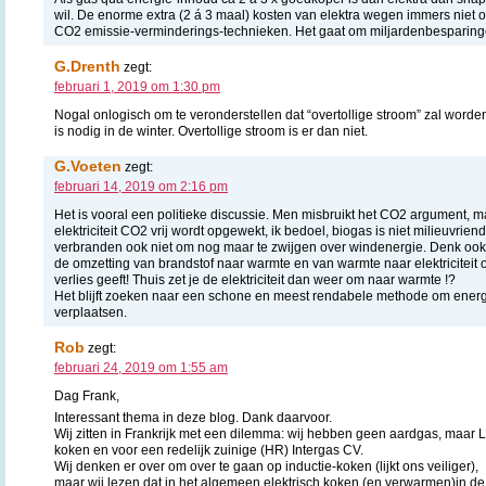
wil. De enorme extra (2 á 3 maal) kosten van elektra wegen immers niet
CO2 emissie-verminderings-technieken. Het gaat om miljardenbesparing
G.Drenth
zegt:
februari 1, 2019 om 1:30 pm
Nogal onlogisch om te veronderstellen dat “overtollige stroom” zal word
is nodig in de winter. Overtollige stroom is er dan niet.
G.Voeten
zegt:
februari 14, 2019 om 2:16 pm
Het is vooral een politieke discussie. Men misbruikt het CO2 argument, m
elektriciteit CO2 vrij wordt opgewekt, ik bedoel, biogas is niet milieuvrien
verbranden ook niet om nog maar te zwijgen over windenergie. Denk ook
de omzetting van brandstof naar warmte en van warmte naar elektriciteit 
verlies geeft! Thuis zet je de elektriciteit dan weer om naar warmte !?
Het blijft zoeken naar een schone en meest rendabele methode om energ
verplaatsen.
Rob
zegt:
februari 24, 2019 om 1:55 am
Dag Frank,
Interessant thema in deze blog. Dank daarvoor.
Wij zitten in Frankrijk met een dilemma: wij hebben geen aardgas, maar L
koken en voor een redelijk zuinige (HR) Intergas CV.
Wij denken er over om over te gaan op inductie-koken (lijkt ons veiliger),
maar wij lezen dat in het algemeen elektrisch koken (en verwarmen)in de r