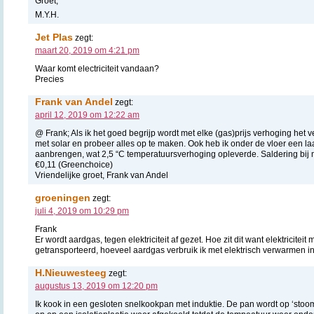
Groet,
M.Y.H.
Jet Plas
zegt:
maart 20, 2019 om 4:21 pm
Waar komt electriciteit vandaan?
Precies
Frank van Andel
zegt:
april 12, 2019 om 12:22 am
@ Frank; Als ik het goed begrijp wordt met elke (gas)prijs verhoging het ver
met solar en probeer alles op te maken. Ook heb ik onder de vloer een 
aanbrengen, wat 2,5 “C temperatuursverhoging opleverde. Saldering bij 
€0,11 (Greenchoice)
Vriendelijke groet, Frank van Andel
groeningen
zegt:
juli 4, 2019 om 10:29 pm
Frank
Er wordt aardgas, tegen elektriciteit af gezet. Hoe zit dit want elektricit
getransporteerd, hoeveel aardgas verbruik ik met elektrisch verwarmen in
H.Nieuwesteeg
zegt:
augustus 13, 2019 om 12:20 pm
Ik kook in een gesloten snelkookpan met induktie. De pan wordt op ‘stoo