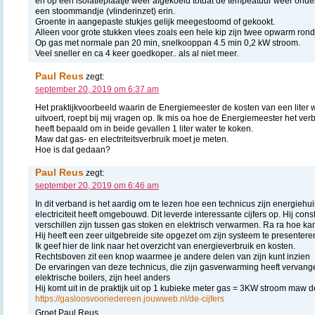
en op een isolatieplaatje weer afgekoeld totdat de tempeatuur weer onder 
een stoommandje (vlinderinzet) erin.
Groente in aangepaste stukjes gelijk meegestoomd of gekookt.
Alleen voor grote stukken vlees zoals een hele kip zijn twee opwarm rond
Op gas met normale pan 20 min, snelkooppan 4.5 min 0,2 kW stroom.
Veel sneller en ca 4 keer goedkoper.. als al niet meer.
Paul Reus
zegt:
september 20, 2019 om 6:37 am
Het praktijkvoorbeeld waarin de Energiemeester de kosten van een liter
uitvoert, roept bij mij vragen op. Ik mis oa hoe de Energiemeester het verbr
heeft bepaald om in beide gevallen 1 liter water te koken.
Maw dat gas- en electriteitsverbruik moet je meten.
Hoe is dat gedaan?
Paul Reus
zegt:
september 20, 2019 om 6:46 am
In dit verband is het aardig om te lezen hoe een technicus zijn energieh
electriciteit heeft omgebouwd. Dit leverde interessante cijfers op. Hij cons
verschillen zijn tussen gas stoken en elektrisch verwarmen. Ra ra hoe ka
Hij heeft een zeer uitgebreide site opgezet om zijn systeem te presentere
Ik geef hier de link naar het overzicht van energieverbruik en kosten.
Rechtsboven zit een knop waarmee je andere delen van zijn kunt inzien
De ervaringen van deze technicus, die zijn gasverwarming heeft vervan
elektrische boilers, zijn heel anders
Hij komt uit in de praktijk uit op 1 kubieke meter gas = 3KW stroom maw d
https://gasloosvooriedereen.jouwweb.nl/de-cijfers
Groet Paul Reus