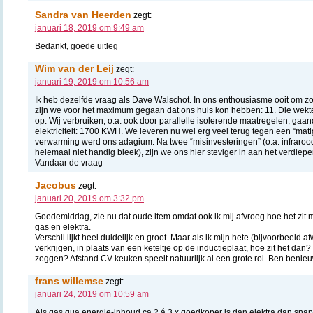
Sandra van Heerden
zegt:
januari 18, 2019 om 9:49 am
Bedankt, goede uitleg
Wim van der Leij
zegt:
januari 19, 2019 om 10:56 am
Ik heb dezelfde vraag als Dave Walschot. In ons enthousiasme ooit om z
zijn we voor het maximum gegaan dat ons huis kon hebben: 11. Die wek
op. Wij verbruiken, o.a. ook door parallelle isolerende maatregelen, ga
elektriciteit: 1700 KWH. We leveren nu wel erg veel terug tegen een “matig
verwarming werd ons adagium. Na twee “misinvesteringen” (o.a. infraro
helemaal niet handig bleek), zijn we ons hier steviger in aan het verdiepe
Vandaar de vraag
Jacobus
zegt:
januari 20, 2019 om 3:32 pm
Goedemiddag, zie nu dat oude item omdat ook ik mij afvroeg hoe het zit m
gas en elektra.
Verschil lijkt heel duidelijk en groot. Maar als ik mijn hete (bijvoorbeeld
verkrijgen, in plaats van een keteltje op de inductieplaat, hoe zit het dan? 
zeggen? Afstand CV-keuken speelt natuurlijk al een grote rol. Ben benie
frans willemse
zegt:
januari 24, 2019 om 10:59 am
Als gas qua energie-inhoud ca 2 á 3 x goedkoper is dan elektra dan snap 