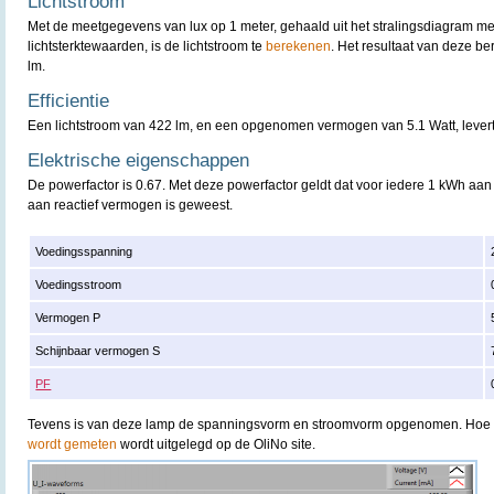
Lichtstroom
Met de meetgegevens van lux op 1 meter, gehaald uit het stralingsdiagram m
lichtsterktewaarden, is de lichtstroom te
berekenen
. Het resultaat van deze b
lm.
Efficientie
Een lichtstroom van 422 lm, en een opgenomen vermogen van 5.1 Watt, levert e
Elektrische eigenschappen
De powerfactor is 0.67. Met deze powerfactor geldt dat voor iedere 1 kWh aan
aan reactief vermogen is geweest.
Voedingsspanning
Voedingsstroom
Vermogen P
Schijnbaar vermogen S
PF
Tevens is van deze lamp de spanningsvorm en stroomvorm opgenomen. Hoe
wordt gemeten
wordt uitgelegd op de OliNo site.