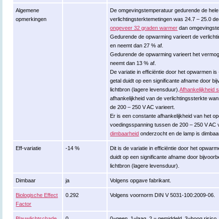
Algemene
De omgevingstemperatuur gedurende de hele
opmerkingen
verlichtingsterktemetingen was 24.7 – 25.0 
ongeveer 32 graden warmer
dan omgevingste
Gedurende de opwarming varieert de verlicht
en neemt dan 27 % af.
Gedurende de opwarming varieert het vermo
neemt dan 13 % af.
De variatie in efficiëntie door het opwarmen i
getal duidt op een significante afname door 
lichtbron (lagere levensduur).
Afhankelijkheid 
afhankelijkheid van de verlichtingssterkte w
de 200 – 250 V AC varieert.
Er is een constante afhankelijkheid van he
voedingsspanning tussen de 200 – 250 V AC v
dimbaarheid
onderzocht en de lamp is dimbaar
Eff-variatie
-14 %
Dit is de variatie in efficiëntie door het opwar
duidt op een significante afname door bijvoo
lichtbron (lagere levensduur).
Dimbaar
ja
Volgens opgave fabrikant.
Biologische Effect
0.292
Volgens voornorm DIN V 5031-100:2009-06.
Factor
Blauwlichtschade
0
0=geen, 1=laag, 2 = gemiddeld, 3=hoog risico.