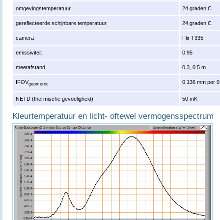
omgevingstemperatuur
24 graden C
gereflecteerde schijnbare temperatuur
24 graden C
camera
Flir T335
emissiviteit
0.95
meetafstand
0.3, 0.5 m
IFOV
0.136 mm per 0
geometric
NETD (thermische gevoeligheid)
50 mK
Kleurtemperatuur en licht- oftewel vermogensspectrum