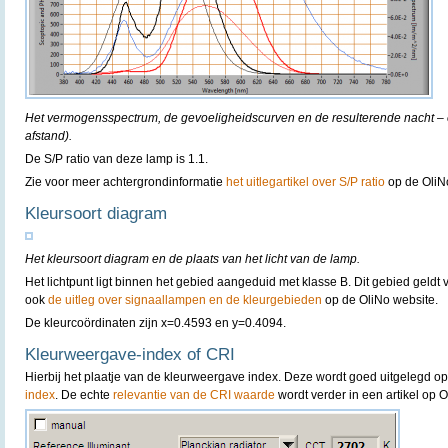
Het vermogensspectrum, de gevoeligheidscurven en de resulterende nacht – e
afstand).
De S/P ratio van deze lamp is 1.1.
Zie voor meer achtergrondinformatie
het uitlegartikel over S/P ratio
op de OliN
Kleursoort diagram
Het kleursoort diagram en de plaats van het licht van de lamp.
Het lichtpunt ligt binnen het gebied aangeduid met klasse B. Dit gebied geldt
ook
de uitleg over signaallampen en de kleurgebieden
op de OliNo website.
De kleurcoördinaten zijn x=0.4593 en y=0.4094.
Kleurweergave-index of CRI
Hierbij het plaatje van de kleurweergave index. Deze wordt goed uitgelegd o
index
. De echte
relevantie van de CRI waarde
wordt verder in een artikel op 