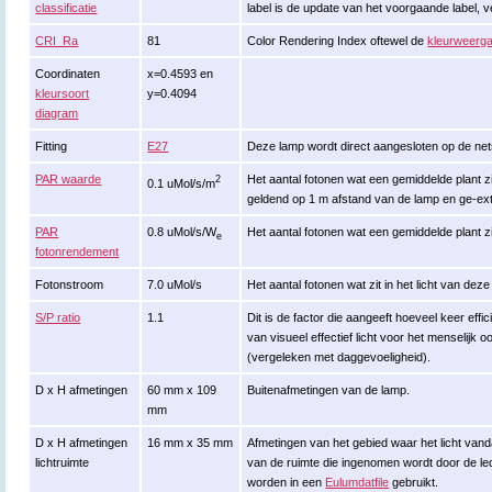
classificatie
label is de update van het voorgaande label, v
CRI_Ra
81
Color Rendering Index oftewel de
kleurweerga
Coordinaten
x=0.4593 en
kleursoort
y=0.4094
diagram
Fitting
E27
Deze lamp wordt direct aangesloten op de ne
PAR waarde
Het aantal fotonen wat een gemiddelde plant zi
2
0.1 uMol/s/m
geldend op 1 m afstand van de lamp en ge-ex
PAR
0.8 uMol/s/W
Het aantal fotonen wat een gemiddelde plant zi
e
fotonrendement
Fotonstroom
7.0 uMol/s
Het aantal fotonen wat zit in het licht van de
S/P ratio
1.1
Dit is de factor die aangeeft hoeveel keer effi
van visueel effectief licht voor het menselijk o
(vergeleken met daggevoeligheid).
D x H afmetingen
60 mm x 109
Buitenafmetingen van de lamp.
mm
D x H afmetingen
16 mm x 35 mm
Afmetingen van het gebied waar het licht vand
lichtruimte
van de ruimte die ingenomen wordt door de l
worden in een
Eulumdatfile
gebruikt.