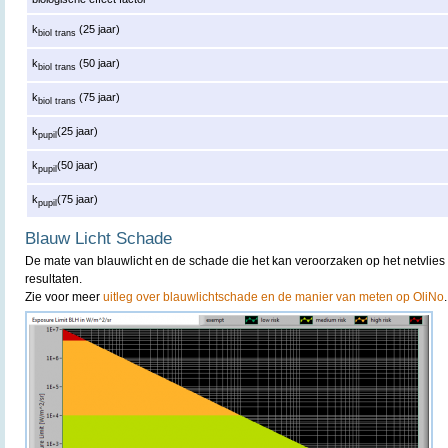
k
(25 jaar)
biol trans
k
(50 jaar)
biol trans
k
(75 jaar)
biol trans
k
(25 jaar)
pupil
k
(50 jaar)
pupil
k
(75 jaar)
pupil
Blauw Licht Schade
De mate van blauwlicht en de schade die het kan veroorzaken op het netvlies 
resultaten.
Zie voor meer
uitleg over blauwlichtschade en de manier van meten op OliNo
.