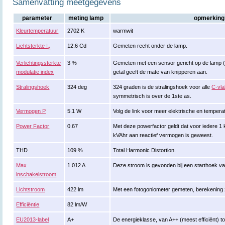
Samenvatting meetgegevens
parameter
meting lamp
opmerking
Kleurtemperatuur
2702 K
warmwit
Lichtsterkte I
12.6 Cd
Gemeten recht onder de lamp.
v
Verlichtingssterkte
3 %
Gemeten met een sensor gericht op de lamp (ki
modulatie index
getal geeft de mate van knipperen aan.
Stralingshoek
324 deg
324 graden is de stralingshoek voor alle
C-vl
symmetrisch is over de 1ste as.
Vermogen P
5.1 W
Volg de link voor meer elektrische en temper
Power Factor
0.67
Met deze powerfactor geldt dat voor iedere 1
kVAhr aan reactief vermogen is geweest.
THD
109 %
Total Harmonic Distortion.
Max
1.012 A
Deze stroom is gevonden bij een starthoek v
inschakelstroom
Lichtstroom
422 lm
Met een fotogoniometer gemeten, berekening
Efficiëntie
82 lm/W
EU2013-label
A+
De energieklasse, van A++ (meest efficiënt) tot