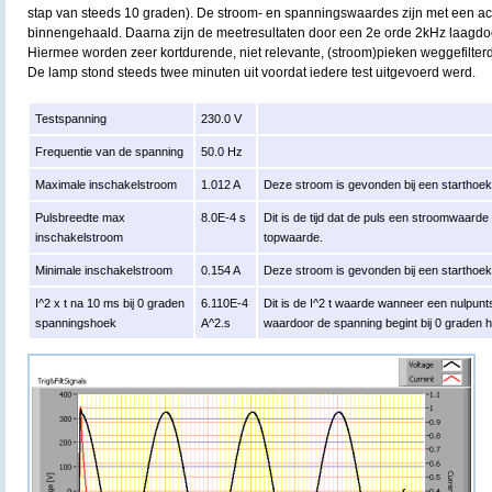
stap van steeds 10 graden). De stroom- en spanningswaardes zijn met een acq
binnengehaald. Daarna zijn de meetresultaten door een 2e orde 2kHz laagdoorl
Hiermee worden zeer kortdurende, niet relevante, (stroom)pieken weggefilterd
De lamp stond steeds twee minuten uit voordat iedere test uitgevoerd werd.
Testspanning
230.0 V
Frequentie van de spanning
50.0 Hz
Maximale inschakelstroom
1.012 A
Deze stroom is gevonden bij een starthoe
Pulsbreedte max
8.0E-4 s
Dit is de tijd dat de puls een stroomwaard
inschakelstroom
topwaarde.
Minimale inschakelstroom
0.154 A
Deze stroom is gevonden bij een starthoe
I^2 x t na 10 ms bij 0 graden
6.110E-4
Dit is de I^2 t waarde wanneer een nulpun
spanningshoek
A^2.s
waardoor de spanning begint bij 0 graden 