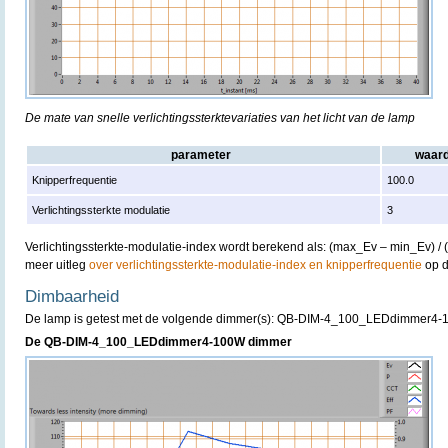
De mate van snelle verlichtingssterktevariaties van het licht van de lamp
parameter
waar
Knipperfrequentie
100.0
Verlichtingssterkte modulatie
3
Verlichtingssterkte-modulatie-index wordt berekend als: (max_Ev – min_Ev) /
meer uitleg
over verlichtingssterkte-modulatie-index en knipperfrequentie
op d
Dimbaarheid
De lamp is getest met de volgende dimmer(s): QB-DIM-4_100_LEDdimmer4-
De QB-DIM-4_100_LEDdimmer4-100W dimmer