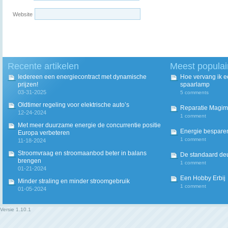
Website
Recente artikelen
Meest populai
Iedereen een energiecontract met dynamische
Hoe vervang ik 
prijzen!
spaarlamp
03-31-2025
5 comments
Oldtimer regeling voor elektrische auto’s
Reparatie Magim
12-24-2024
1 comment
Met meer duurzame energie de concurrentie positie
Energie besparen
Europa verbeteren
1 comment
11-18-2024
Stroomvraag en stroomaanbod beter in balans
De standaard deur
brengen
1 comment
01-21-2024
Een Hobby Erbij
Minder straling en minder stroomgebruik
1 comment
01-05-2024
Versie
1.10.1