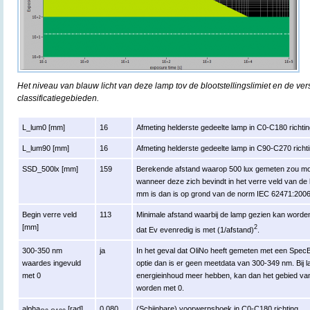
Het niveau van blauw licht van deze lamp tov de blootstellingslimiet en de ver
classificatiegebieden.
L_lum0 [mm]
16
Afmeting helderste gedeelte lamp in C0-C180 richtin
L_lum90 [mm]
16
Afmeting helderste gedeelte lamp in C90-C270 richti
SSD_500lx [mm]
159
Berekende afstand waarop 500 lux gemeten zou moe
wanneer deze zich bevindt in het verre veld van de
mm is dan is op grond van de norm IEC 62471:200
Begin verre veld
113
Minimale afstand waarbij de lamp gezien kan worden 
[mm]
2
dat Ev evenredig is met (1/afstand)
.
300-350 nm
ja
In het geval dat OliNo heeft gemeten met een Spe
waardes ingevuld
optie dan is er geen meetdata van 300-349 nm. Bij 
met 0
energieinhoud meer hebben, kan dan het gebied va
worden met 0.
alpha
[rad]
0.080
(Schijnbare) voorwerpshoek in C0-C180 richting.