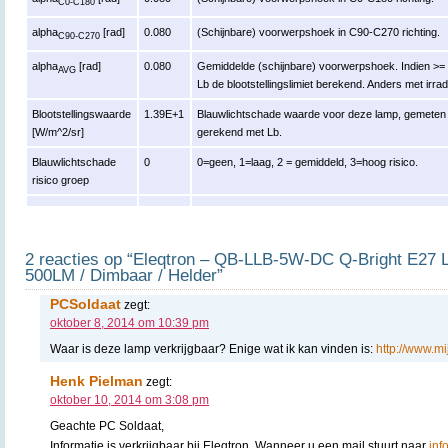
C0-C180
alpha
[rad]
0.080
(Schijnbare) voorwerpshoek in C90-C270 richting.
C90-C270
alpha
[rad]
0.080
Gemiddelde (schijnbare) voorwerpshoek. Indien >= 
AVG
Lb de blootstellingslimiet berekend. Anders met irrad
Blootstellingswaarde
1.39E+1
Blauwlichtschade waarde voor deze lamp, gemeten r
[W/m^2/sr]
gerekend met Lb.
Blauwlichtschade
0
0=geen, 1=laag, 2 = gemiddeld, 3=hoog risico.
risico groep
2 reacties op “Eleqtron – QB-LLB-5W-DC Q-Bright E27 
500LM / Dimbaar / Helder”
PCSoldaat
zegt:
oktober 8, 2014 om 10:39 pm
Waar is deze lamp verkrijgbaar? Enige wat ik kan vinden is:
http://www.mi
Henk Pielman
zegt:
oktober 10, 2014 om 3:08 pm
Geachte PC Soldaat,
Informatie is verkrijgbaar bij Eleqtron. Wanneer u een mail stuurt naar
inf