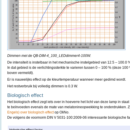
Dimmen met de QB-DIM-4_100_LEDdimmer4-100W.
De intensiteit is instelbaar in het mechanische instelgebied van 12.5 – 100.0 
In dat gebied is de verlichtingssterkte te varieren tussen 0 – 100 % (deze 100 
boven vermeldt).
Er is nauwelijks effect op de kleurtemperatuur wanneer meer gedimd wordt.
Het restverbruik bij volledig dimmen is 0.3 W.
Biologisch effect
Het biologisch effect zegt iets over in hoeverre het licht van deze lamp in staat
te beïnvoeden evenals de mate van melatonineopwekking te onderdrukken. 
Engels) over biologisch effect
op OliNo.
De volgens de voornorm DIN V 5031-100:2009-06 interessante biologische fa
biologische effect factor