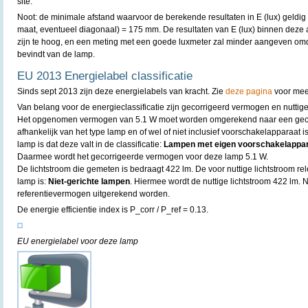
site.
Noot: de minimale afstand waarvoor de berekende resultaten in E (lux) geldig 
maat, eventueel diagonaal) = 175 mm. De resultaten van E (lux) binnen deze
zijn te hoog, en een meting met een goede luxmeter zal minder aangeven omda
bevindt van de lamp.
EU 2013 Energielabel classificatie
Sinds sept 2013 zijn deze energielabels van kracht. Zie
deze pagina
voor meer
Van belang voor de energieclassificatie zijn gecorrigeerd vermogen en nuttige
Het opgenomen vermogen van 5.1 W moet worden omgerekend naar een gecor
afhankelijk van het type lamp en of wel of niet inclusief voorschakelapparaat
lamp is dat deze valt in de classificatie:
Lampen met eigen voorschakelapparaa
Daarmee wordt het gecorrigeerde vermogen voor deze lamp 5.1 W.
De lichtstroom die gemeten is bedraagt 422 lm. De voor nuttige lichtstroom rel
lamp is:
Niet-gerichte lampen
. Hiermee wordt de nuttige lichtstroom 422 lm. 
referentievermogen uitgerekend worden.
De energie efficientie index is P_corr / P_ref = 0.13.
EU energielabel voor deze lamp