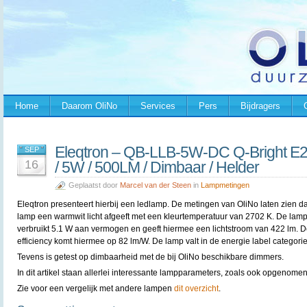
Home
Daarom OliNo
Services
Pers
Bijdragers
Eleqtron – QB-LLB-5W-DC Q-Bright E
SEP
16
/ 5W / 500LM / Dimbaar / Helder
Geplaatst door
Marcel van der Steen
in
Lampmetingen
Eleqtron presenteert hierbij een ledlamp. De metingen van OliNo laten zien d
lamp een warmwit licht afgeeft met een kleurtemperatuur van 2702 K. De lam
verbruikt 5.1 W aan vermogen en geeft hiermee een lichtstroom van 422 lm. 
efficiency komt hiermee op 82 lm/W. De lamp valt in de energie label categorie
Tevens is getest op dimbaarheid met de bij OliNo beschikbare dimmers.
In dit artikel staan allerlei interessante lampparameters, zoals ook opgenomen
Zie voor een vergelijk met andere lampen
dit overzicht
.