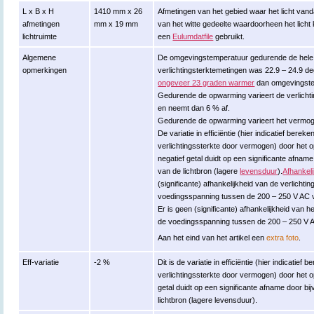
L x B x H
1410 mm x 26
Afmetingen van het gebied waar het licht vand
afmetingen
mm x 19 mm
van het witte gedeelte waardoorheen het lich
lichtruimte
een
Eulumdatfile
gebruikt.
Algemene
De omgevingstemperatuur gedurende de hele
opmerkingen
verlichtingsterktemetingen was 22.9 – 24.9 
ongeveer 23 graden warmer
dan omgevingste
Gedurende de opwarming varieert de verlicht
en neemt dan 6 % af.
Gedurende de opwarming varieert het vermogen
De variatie in efficiëntie (hier indicatief berek
verlichtingssterkte door vermogen) door het
negatief getal duidt op een significante afna
van de lichtbron (lagere
levensduur
).
Afhankel
(significante) afhankelijkheid van de verlicht
voedingsspanning tussen de 200 – 250 V AC v
Er is geen (significante) afhankelijkheid va
de voedingsspanning tussen de 200 – 250 V A
Aan het eind van het artikel een
extra foto
.
Eff-variatie
-2 %
Dit is de variatie in efficiëntie (hier indicatief
verlichtingssterkte door vermogen) door het 
getal duidt op een significante afname door 
lichtbron (lagere levensduur).