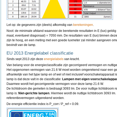
Let op: de gegevens zijn (deels) afkomstig van
berekeningen
.
Noot: de minimale afstand waarvoor de berekende resultaten in E (lux) geldig
maat, eventueel diagonaal) = 7050 mm. De resultaten van E (lux) binnen dez
zijn te hoog, en een meting met een goede luxmeter zal minder aangeven omda
bevindt van de lamp.
EU 2013 Energielabel classificatie
Sinds sept 2013 zijn deze
energielabels
van kracht.
Van belang voor de energieclassificatie zijn gecorrigeerd vermogen en nuttige
Het opgenomen vermogen van 21.6 W moet worden omgerekend naar een geco
afhankelijk van het type lamp en of wel of niet inclusief voorschakelapparaat
lamp is dat deze valt in de classificatie:
Lampen met eigen voorschakelapparaa
Daarmee wordt het gecorrigeerde vermogen voor deze lamp 21.6 W.
De lichtstroom die gemeten is bedraagt 3093 lm. De voor nuttige lichtstroom re
lamp is:
Niet-gerichte lampen
. Hiermee wordt de nuttige lichtstroom 3093 lm.
referentievermogen uitgerekend worden.
De energie efficientie index is P_corr / P_ref = 0.09.