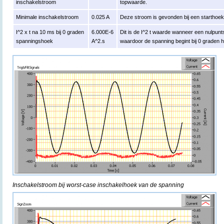
inschakelstroom
topwaarde.
Minimale inschakelstroom
0.025 A
Deze stroom is gevonden bij een starthoe
I^2 x t na 10 ms bij 0 graden
6.000E-6
Dit is de I^2 t waarde wanneer een nulpun
spanningshoek
A^2.s
waardoor de spanning begint bij 0 graden 
Inschakelstroom bij worst-case inschakelhoek van de spanning