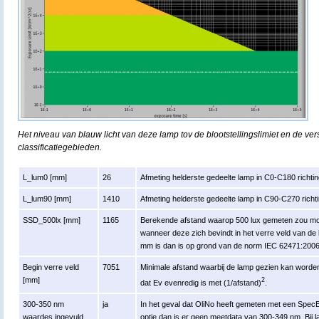
Het niveau van blauw licht van deze lamp tov de blootstellingslimiet en de ver
classificatiegebieden.
L_lum0 [mm]
26
Afmeting helderste gedeelte lamp in C0-C180 richtin
L_lum90 [mm]
1410
Afmeting helderste gedeelte lamp in C90-C270 richti
SSD_500lx [mm]
1165
Berekende afstand waarop 500 lux gemeten zou moe
wanneer deze zich bevindt in het verre veld van de
mm is dan is op grond van de norm IEC 62471:200
Begin verre veld
7051
Minimale afstand waarbij de lamp gezien kan worden 
[mm]
2
dat Ev evenredig is met (1/afstand)
.
300-350 nm
ja
In het geval dat OliNo heeft gemeten met een Spe
waardes ingevuld
optie dan is er geen meetdata van 300-349 nm. Bij 