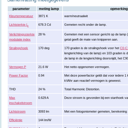
parameter
meting lamp
opmerking
Kleurtemperatuur
3871 K
warm/neutraalwit
Lichtsterkte I
678.3 Cd
Gemeten recht onder de lamp.
v
Verlichtingssterkte
28 %
Gemeten met een sensor gericht op de lamp (ki
modulatie index
getal geeft de mate van knipperen aan.
Stralingshoek
170 deg
170 graden is de stralingshoek voor het
C0-C
lengterichting van de lamp) en 103 graden is d
de lamp in de lengterichting doorsnijdt, het C
Vermogen P
21.6 W
Het netto opgenomen vermogen.
Power Factor
0.94
Met deze powerfactor geldt dat voor iedere 1
kVAhr aan reactief vermogen is geweest.
THD
24 %
Total Harmonic Distortion.
Max
0.629 A
Deze stroom is gevonden bij een starthoek v
inschakelstroom
Lichtstroom
3093 lm
Met een fotogoniometer gemeten, berekening
Efficiëntie
144 lm/W