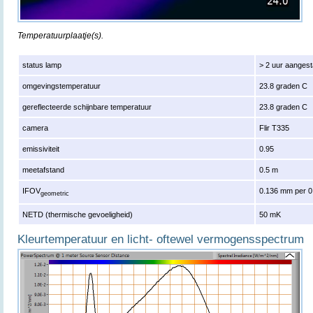
Temperatuurplaatje(s).
status lamp
> 2 uur aanges
omgevingstemperatuur
23.8 graden C
gereflecteerde schijnbare temperatuur
23.8 graden C
camera
Flir T335
emissiviteit
0.95
meetafstand
0.5 m
IFOV
0.136 mm per 0
geometric
NETD (thermische gevoeligheid)
50 mK
Kleurtemperatuur en licht- oftewel vermogensspectrum