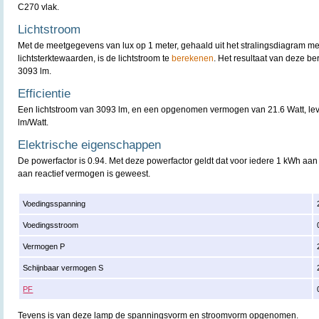
C270 vlak.
Lichtstroom
Met de meetgegevens van lux op 1 meter, gehaald uit het stralingsdiagram m
lichtsterktewaarden, is de lichtstroom te
berekenen
. Het resultaat van deze b
3093 lm.
Efficientie
Een lichtstroom van 3093 lm, en een opgenomen vermogen van 21.6 Watt, lever
lm/Watt.
Elektrische eigenschappen
De powerfactor is 0.94. Met deze powerfactor geldt dat voor iedere 1 kWh aan
aan reactief vermogen is geweest.
Voedingsspanning
Voedingsstroom
Vermogen P
Schijnbaar vermogen S
PF
Tevens is van deze lamp de spanningsvorm en stroomvorm opgenomen.