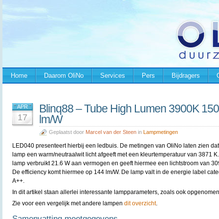
Home
Daarom OliNo
Services
Pers
Bijdragers
Blinq88 – Tube High Lumen 3900K 1
APR
17
lm/W
Geplaatst door
Marcel van der Steen
in
Lampmetingen
LED040 presenteert hierbij een ledbuis. De metingen van OliNo laten zien da
lamp een warm/neutraalwit licht afgeeft met een kleurtemperatuur van 3871 K
lamp verbruikt 21.6 W aan vermogen en geeft hiermee een lichtstroom van 30
De efficiency komt hiermee op 144 lm/W. De lamp valt in de energie label cate
A++.
In dit artikel staan allerlei interessante lampparameters, zoals ook opgenomen
Zie voor een vergelijk met andere lampen
dit overzicht
.
Samenvatting meetgegevens