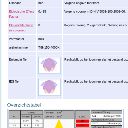
Dimbaar
nee
Volgens opgave fabrikant.
Biologische Effect
0.495
Volgens voornorm DIN V 5031-100:2009-06.
Factor
Blauwlichtschade
0
0=geen, 1=laag, 2 = gemiddeld, 3=hoog risico.
risico groep
vormfactor
buis
artikelnummer
T8H150-4000K
Eulumdat file
Rechtsklik op het icoon en sla het bestand op
IES file
Rechtsklik op het icoon en sla het bestand op
Overzichtstabel