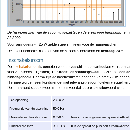
De harmonischen van de stroom uitgezet tegen de eisen voor harmonischen 
A2:2009
Voor vermogens <= 25 W gelden geen limieten voor de harmonischen.
De Total Harmonic Distortion van de stroom is berekend en bedraagt 24 %.
Inschakelstroom
De
inschakelstroom
is gemeten voor de verschillende starthoeken van de spa
stap van steeds 10 graden). De stroom- en spanningswaardes zijn met een acq
binnengehaald. Daarna zijn de meetresultaten door een 2e orde 2kHz laagdoorl
Hiermee worden zeer kortdurende, niet relevante, (stroom)pieken weggefilterd
De lamp stond steeds twee minuten uit voordat iedere test uitgevoerd werd.
Testspanning
230.0 V
Frequentie van de spanning
50.0 Hz
Maximale inschakelstroom
0.629 A
Deze stroom is gevonden bij een starthoe
Pulsbreedte max
3.0E-4 s
Dit is de tijd dat de puls een stroomwaard