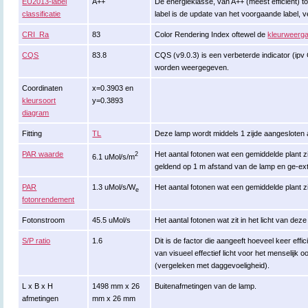
EU2013-label
A++
De energieklasse, van A++ (meest efficiënt) tot
classificatie
label is de update van het voorgaande label, v
CRI_Ra
83
Color Rendering Index oftewel de
kleurweerga
CQS
83.8
CQS (v9.0.3) is een verbeterde indicator (ipv
worden weergegeven.
Coordinaten
x=0.3903 en
kleursoort
y=0.3893
diagram
Fitting
TL
Deze lamp wordt middels 1 zijde aangesloten a
PAR waarde
Het aantal fotonen wat een gemiddelde plant zi
2
6.1 uMol/s/m
geldend op 1 m afstand van de lamp en ge-ex
PAR
1.3 uMol/s/W
Het aantal fotonen wat een gemiddelde plant zi
e
fotonrendement
Fotonstroom
45.5 uMol/s
Het aantal fotonen wat zit in het licht van de
S/P ratio
1.6
Dit is de factor die aangeeft hoeveel keer effi
van visueel effectief licht voor het menselijk o
(vergeleken met daggevoeligheid).
L x B x H
1498 mm x 26
Buitenafmetingen van de lamp.
afmetingen
mm x 26 mm