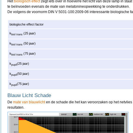
Het
biologisch effect
zegt iets over in hoeverre het licht van deze lamp in staat
te beïnvoeden evenals de mate van melatonineopwekking te onderdrukken.
De volgens de voornorm DIN V 5031-100:2009-06 interessante biologische fa
biologische effect factor
k
(25 jaar)
biol trans
k
(50 jaar)
biol trans
k
(75 jaar)
biol trans
k
(25 jaar)
pupil
k
(50 jaar)
pupil
k
(75 jaar)
pupil
Blauw Licht Schade
De
mate van blauwlicht
en de schade die het kan veroorzaken op het netvlies 
resultaten.