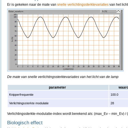
Er is gekeken naar de mate van
snelle verlichtingssterktevariaties
van het lich
De mate van snelle verlichtingssterktevariaties van het licht van de lamp
parameter
waar
Knipperfrequentie
100.0
Verlichtingssterkte modulatie
28
Verlichtingssterkte-modulatie-index wordt berekend als: (max_Ev – min_Ev) /
Biologisch effect