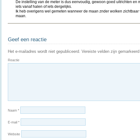
De instelling van de meter is dus eenvoudig, gewoon goed uitrichten en m
iets vanaf halen of iets dergelijks.
Ik heb overigens wel gemeten wanneer de maan znder wolken zichtbaar 
maan.
Geef een reactie
Het e-mailadres wordt niet gepubliceerd.
Vereiste velden zijn gemarkeer
Reactie
Naam
*
E-mail
*
Website