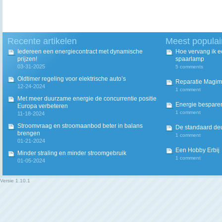
Recente artikelen
Meest populai
Iedereen een energiecontract met dynamische
Hoe vervang ik 
prijzen!
spaarlamp
03-31-2025
5 comments
Oldtimer regeling voor elektrische auto’s
Reparatie Magim
12-24-2024
1 comment
Met meer duurzame energie de concurrentie positie
Energie besparen
Europa verbeteren
1 comment
11-18-2024
Stroomvraag en stroomaanbod beter in balans
De standaard deur
brengen
1 comment
01-21-2024
Een Hobby Erbij
Minder straling en minder stroomgebruik
1 comment
01-05-2024
Versie
1.10.1