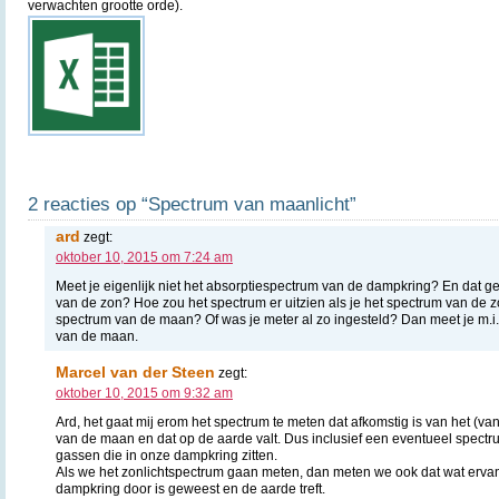
verwachten grootte orde).
2 reacties op “Spectrum van maanlicht”
ard
zegt:
oktober 10, 2015 om 7:24 am
Meet je eigenlijk niet het absorptiespectrum van de dampkring? En dat 
van de zon? Hoe zou het spectrum er uitzien als je het spectrum van de z
spectrum van de maan? Of was je meter al zo ingesteld? Dan meet je m.i.
van de maan.
Marcel van der Steen
zegt:
oktober 10, 2015 om 9:32 am
Ard, het gaat mij erom het spectrum te meten dat afkomstig is van het (van
van de maan en dat op de aarde valt. Dus inclusief een eventueel spect
gassen die in onze dampkring zitten.
Als we het zonlichtspectrum gaan meten, dan meten we ook dat wat ervan 
dampkring door is geweest en de aarde treft.