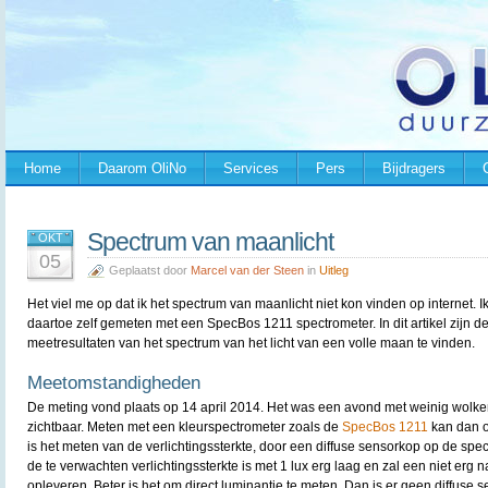
Home
Daarom OliNo
Services
Pers
Bijdragers
Spectrum van maanlicht
OKT
05
Geplaatst door
Marcel van der Steen
in
Uitleg
Het viel me op dat ik het spectrum van maanlicht niet kon vinden op internet. I
daartoe zelf gemeten met een SpecBos 1211 spectrometer. In dit artikel zijn d
meetresultaten van het spectrum van het licht van een volle maan te vinden.
Meetomstandigheden
De meting vond plaats op 14 april 2014. Het was een avond met weinig wolk
zichtbaar. Meten met een kleurspectrometer zoals de
SpecBos 1211
kan dan o
is het meten van de verlichtingssterkte, door een diffuse sensorkop op de spe
de te verwachten verlichtingssterkte is met 1 lux erg laag en zal een niet er
opleveren. Beter is het om direct luminantie te meten. Dan is er geen diffuse