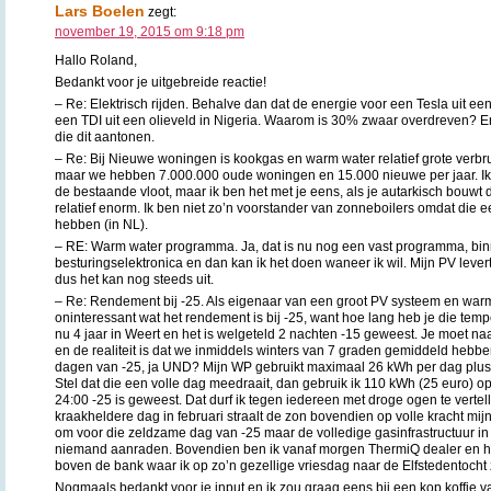
Lars Boelen
zegt:
november 19, 2015 om 9:18 pm
Hallo Roland,
Bedankt voor je uitgebreide reactie!
– Re: Elektrisch rijden. Behalve dan dat de energie voor een Tesla uit e
een TDI uit een olieveld in Nigeria. Waarom is 30% zwaar overdreven? E
die dit aantonen.
– Re: Bij Nieuwe woningen is kookgas en warm water relatief grote verb
maar we hebben 7.000.000 oude woningen en 15.000 nieuwe per jaar. Ik 
de bestaande vloot, maar ik ben het met je eens, als je autarkisch bouwt 
relatief enorm. Ik ben niet zo’n voorstander van zonneboilers omdat die 
hebben (in NL).
– RE: Warm water programma. Ja, dat is nu nog een vast programma, binn
besturingselektronica en dan kan ik het doen waneer ik wil. Mijn PV lever
dus het kan nog steeds uit.
– Re: Rendement bij -25. Als eigenaar van een groot PV systeem en warm
oninteressant wat het rendement is bij -25, want hoe lang heb je die tem
nu 4 jaar in Weert en het is welgeteld 2 nachten -15 geweest. Je moet n
en de realiteit is dat we inmiddels winters van 7 graden gemiddeld hebben
dagen van -25, ja UND? Mijn WP gebruikt maximaal 26 kWh per dag plu
Stel dat die een volle dag meedraait, dan gebruik ik 110 kWh (25 euro) o
24:00 -25 is geweest. Dat durf ik tegen iedereen met droge ogen te vertel
kraakheldere dag in februari straalt de zon bovendien op volle kracht m
om voor die zeldzame dag van -25 maar de volledige gasinfrastructuur in 
niemand aanraden. Bovendien ben ik vanaf morgen ThermiQ dealer en ha
boven de bank waar ik op zo’n gezellige vriesdag naar de Elfstedentocht zi
Nogmaals bedankt voor je input en ik zou graag eens bij een kop koffie 