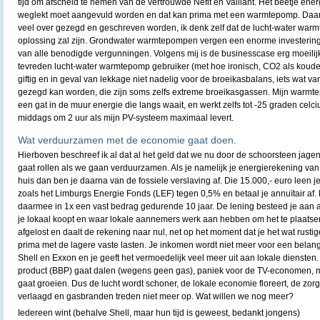
tijd om afscheid te nemen van de vertrouwde Nefit en Vaillant. Het beetje ene
weglekt moet aangevuld worden en dat kan prima met een warmtepomp. Daar
veel over gezegd en geschreven worden, ik denk zelf dat de lucht-water warmt
oplossing zal zijn. Grondwater warmtepompen vergen een enorme investering
van alle benodigde vergunningen. Volgens mij is de businesscase erg moeilijk v
tevreden lucht-water warmtepomp gebruiker (met hoe ironisch, CO2 als koud
giftig en in geval van lekkage niet nadelig voor de broeikasbalans, iets wat v
gezegd kan worden, die zijn soms zelfs extreme broeikasgassen. Mijn warmte
een gat in de muur energie die langs waait, en werkt zelfs tot -25 graden celc
middags om 2 uur als mijn PV-systeem maximaal levert.
Wat verduurzamen met de economie gaat doen.
Hierboven beschreef ik al dat al het geld dat we nu door de schoorsteen jage
gaat rollen als we gaan verduurzamen. Als je namelijk je energierekening van 7
huis dan ben je daarna van de fossiele verslaving af. Die 15.000,- euro leen
zoals het Limburgs Energie Fonds (LEF) tegen 0,5% en betaal je annuïtair af
daarmee in 1x een vast bedrag gedurende 10 jaar. De lening besteed je aan a
je lokaal koopt en waar lokale aannemers werk aan hebben om het te plaatsen.
afgelost en daalt de rekening naar nul, net op het moment dat je het wat rusti
prima met de lagere vaste lasten. Je inkomen wordt niet meer voor een belan
Shell en Exxon en je geeft het vermoedelijk veel meer uit aan lokale dienste
product (BBP) gaat dalen (wegens geen gas), paniek voor de TV-economen, 
gaat groeien. Dus de lucht wordt schoner, de lokale economie floreert, de zor
verlaagd en gasbranden treden niet meer op. Wat willen we nog meer?
Iedereen wint (behalve Shell, maar hun tijd is geweest, bedankt jongens)