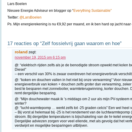
Lars Boelen
Nieuwe Energie Adviseur en blogger op “
Everything Sustainable”
Twitter:
@LarsBoelen
Ps. Mijn energierekening is nu €9,92 per maand, en ik ben hard op jacht naar 
17 reacties op “Zelf fossielvrij gaan waarom en hoe”
roland
zegt:
november 19, 2015 om 6:15 pm
@: “elektrisch rijden zelfs als je de benodigde stroom opwekt met kolen 
Diesel”
– een verschil van 30% is zwaar overdreven het energieverbruik verschilt
@: “koken en douchen vallen in het niet bij onze verwarming” Voor nieuw
energieverbruik van koken + douchen zelfs groter dan verwarming, zeker 
best te besparen met zonneboiler, warmteterugwinning, korter douchen. 
remt dergelijke besparing.
@: “Mijn douchewater maak ik ’s middags om 2 uur als mijn PV-systeem m
winter?
@: “lucht-warmtepomp … werkt zelfs tot -25 graden celcis” Een wel heel 
– Bij vorst al helemaal bij -25 is het rendement van de luchtwarmtepomp (
stroom. Bij dergelijke temperaturen is bijschakeling van de hr-ketel energe
Dergelijke adviezen zorgen voor veel ellende, met als gevolg dat het ver
verdwijnt en mogelijke besparingen uitblijven.