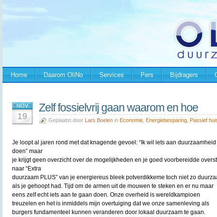
Home
Daarom OliNo
Services
Pers
Bijdragers
Zelf fossielvrij gaan waarom en hoe
NOV
19
Geplaatst door
Lars Boelen
in
Economie
,
Energiebesparing
,
Passief hui
Je loopt al jaren rond met dat knagende gevoel: “Ik wil iets aan duurzaamheid
doen” maar
je krijgt geen overzicht over de mogelijkheden en je goed voorbereidde overs
naar “Extra
duurzaam PLUS” van je energiereus bleek potverdikkeme toch niet zo duurz
als je gehoopt had. Tijd om de armen uit de mouwen te steken en er nu maar
eens zelf echt iets aan te gaan doen. Onze overheid is wereldkampioen
treuzelen en het is inmiddels mijn overtuiging dat we onze samenleving als
burgers fundamenteel kunnen veranderen door lokaal duurzaam te gaan.