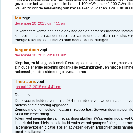
gezet door het tweede getal. Het is niet 1.100 MWh, maar 1.100 GWh. He
wel, en zo ook de berekening van kpvleeuwen. 46 dagen is ca 1100 draai
lou
zegt:
december 20, 2015 om 7:55 am
Je vergeet te vermelden dat je ook nog aan de netbeheerder moet betalen
kan bezuinigen en wat een groot deel van je energie rekening is ,plus vast
energie rekening daalt niet zo hard door al dat bezuinigen.
langendoen
zegt:
december 20, 2015 om 8:06 am
Klopt lou, en hij krijgt ook nooit 0 euro op de rekening hier door , maar 
zijn oude energie rekening ondanks de bezuinigingen , en met de slimme
helemaal , als de saldeer regels veranderen .
Theo Jans
zegt:
januari 12, 2018 om 4:41 pm
Dag Lars,
Dank voor je heldere verhaal uit 2015. Inmiddels zijn we een paar jaar v
professionele ervaring opgedaan.
Zonnepanelen en isoleren, dat zijn inkoppertjes. Gewoon doen natuurlijk.
Maar die verwarming…
Ik ken veel mensen die van het aardgas afwillen. (Waaronder nogal wat G
Hoe zit dat inmiddels met die lucht-water warmtepompen? Kan je daarove
‘algemene’kostenidicatie, tips en adviezen geven. Misschien zelfs name
en/of installateurs?