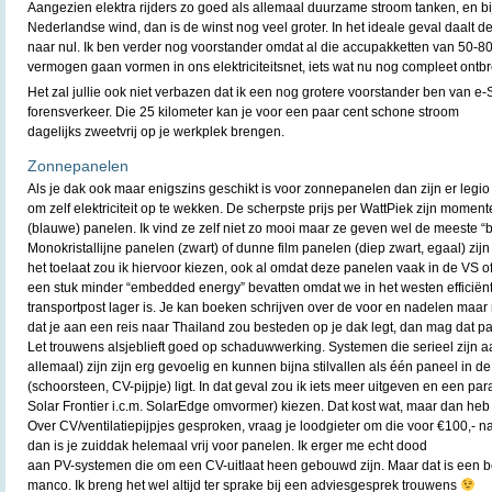
Aangezien elektra rijders zo goed als allemaal duurzame stroom tanken, en bi
Nederlandse wind, dan is de winst nog veel groter. In het ideale geval daalt d
naar nul. Ik ben verder nog voorstander omdat al die accupakketten van 50-8
vermogen gaan vormen in ons elektriciteitsnet, iets wat nu nog compleet ontbre
Het zal jullie ook niet verbazen dat ik een nog grotere voorstander ben van e
forensverkeer. Die 25 kilometer kan je voor een paar cent schone stroom
dagelijks zweetvrij op je werkplek brengen.
Zonnepanelen
Als je dak ook maar enigszins geschikt is voor zonnepanelen dan zijn er legi
om zelf elektriciteit op te wekken. De scherpste prijs per WattPiek zijn moment
(blauwe) panelen. Ik vind ze zelf niet zo mooi maar ze geven wel de meeste “
Monokristallijne panelen (zwart) of dunne film panelen (diep zwart, egaal) zijn
het toelaat zou ik hiervoor kiezen, ook al omdat deze panelen vaak in de VS
een stuk minder “embedded energy” bevatten omdat we in het westen efficiën
transportpost lager is. Je kan boeken schrijven over de voor en nadelen maar m
dat je aan een reis naar Thailand zou besteden op je dak legt, dan mag dat pa
Let trouwens alsjeblieft goed op schaduwwerking. Systemen die serieel zijn a
allemaal) zijn zijn erg gevoelig en kunnen bijna stilvallen als één paneel in 
(schoorsteen, CV-pijpje) ligt. In dat geval zou ik iets meer uitgeven en een par
Solar Frontier i.c.m. SolarEdge omvormer) kiezen. Dat kost wat, maar dan heb 
Over CV/ventilatiepijpjes gesproken, vraag je loodgieter om die voor €100,- n
dan is je zuiddak helemaal vrij voor panelen. Ik erger me echt dood
aan PV-systemen die om een CV-uitlaat heen gebouwd zijn. Maar dat is een b
manco. Ik breng het wel altijd ter sprake bij een adviesgesprek trouwens