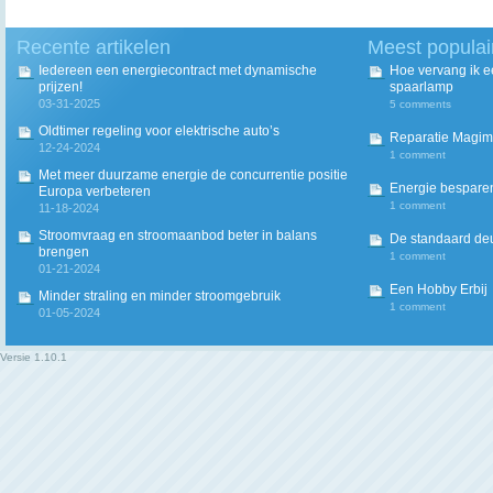
Recente artikelen
Meest populai
Iedereen een energiecontract met dynamische
Hoe vervang ik 
prijzen!
spaarlamp
03-31-2025
5 comments
Oldtimer regeling voor elektrische auto’s
Reparatie Magim
12-24-2024
1 comment
Met meer duurzame energie de concurrentie positie
Energie besparen
Europa verbeteren
1 comment
11-18-2024
Stroomvraag en stroomaanbod beter in balans
De standaard deur
brengen
1 comment
01-21-2024
Een Hobby Erbij
Minder straling en minder stroomgebruik
1 comment
01-05-2024
Versie
1.10.1