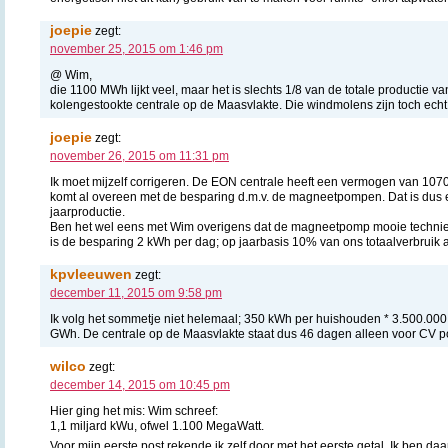
joepie
zegt:
november 25, 2015 om 1:46 pm
@ Wim,
die 1100 MWh lijkt veel, maar het is slechts 1/8 van de totale productie
kolengestookte centrale op de Maasvlakte. Die windmolens zijn toch echt
joepie
zegt:
november 26, 2015 om 11:31 pm
Ik moet mijzelf corrigeren. De EON centrale heeft een vermogen van 1070
komt al overeen met de besparing d.m.v. de magneetpompen. Dat is dus 
jaarproductie.
Ben het wel eens met Wim overigens dat de magneetpomp mooie techniek
is de besparing 2 kWh per dag; op jaarbasis 10% van ons totaalverbruik aan
kpvleeuwen
zegt:
december 11, 2015 om 9:58 pm
Ik volg het sommetje niet helemaal; 350 kWh per huishouden * 3.500.0
GWh. De centrale op de Maasvlakte staat dus 46 dagen alleen voor CV p
wilco
zegt:
december 14, 2015 om 10:45 pm
Hier ging het mis: Wim schreef:
1,1 miljard kWu, ofwel 1.100 MegaWatt.
Voor mijn eerste post rekende ik zelf door met het eerste getal. Ik ben d