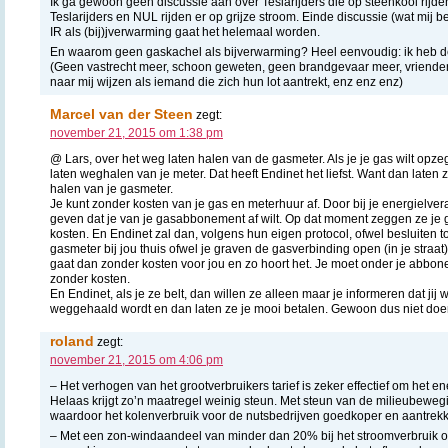
Ik ga gewoon geen discussie aan over Teslarijders die op steenkool rijden
Teslarijders en NUL rijden er op grijze stroom. Einde discussie (wat mij bet
IR als (bij)jverwarming gaat het helemaal worden.
En waarom geen gaskachel als bijverwarming? Heel eenvoudig: ik heb d
(Geen vastrecht meer, schoon geweten, geen brandgevaar meer, vriend
naar mij wijzen als iemand die zich hun lot aantrekt, enz enz enz)
Marcel van der Steen
zegt:
november 21, 2015 om 1:38 pm
@ Lars, over het weg laten halen van de gasmeter. Als je je gas wilt opzeg
laten weghalen van je meter. Dat heeft Endinet het liefst. Want dan laten z
halen van je gasmeter.
Je kunt zonder kosten van je gas en meterhuur af. Door bij je energielvera
geven dat je van je gasabbonement af wilt. Op dat moment zeggen ze j
kosten. En Endinet zal dan, volgens hun eigen protocol, ofwel besluiten 
gasmeter bij jou thuis ofwel je graven de gasverbinding open (in je straat)
gaat dan zonder kosten voor jou en zo hoort het. Je moet onder je abb
zonder kosten.
En Endinet, als je ze belt, dan willen ze alleen maar je informeren dat jij 
weggehaald wordt en dan laten ze je mooi betalen. Gewoon dus niet doe
roland
zegt:
november 21, 2015 om 4:06 pm
– Het verhogen van het grootverbruikers tarief is zeker effectief om het en
Helaas krijgt zo’n maatregel weinig steun. Met steun van de milieubeweg
waardoor het kolenverbruik voor de nutsbedrijven goedkoper en aantrekke
– Met een zon-windaandeel van minder dan 20% bij het stroomverbruik o