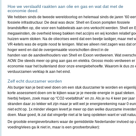
Hoe we verslaafd raakten aan olie en gas en wat dat met de
economie deed.
We hebben sinds de tweede wereldoorlog en helemaal sinds de jaren ’60 e
fossiele infrastructuur. De deal was deze: Shell en Exxon pompten fossiele
brandstoffen op, die voor een habbekrats aan ons verkocht werden. Shell en
megawinsten, de overheid kreeg bakken met accijns en wij konden relatief 
huizen warm stoken. Na de oliecrises werd dat een beetje lastiger, maar met w
VR-ketels was de ergste nood te lenigen. Wat we alleen niet zagen was dat o
hoger werd en dat de overgemaakte voorschotten direct in de
handen van de aandeelhouders van Shell en Exxon verdwenen. Wat oversch
AOW. Die steeds meer op ging aan gas en elektra. Grosso modo verdween er 
economie naar het buitenland door onze energiebehoefte. Waarom ik dus zo 
verduurzamen verklap ik aan het eind.
Zelf echt duurzamer worden
Als burger kan je best veel doen om een stuk duurzamer te worden en eigenli
korte assessment doen om te kijken waar je je meeste energie in gaat steken. E
hierbij helpen, zoek maar op “CO2-voetafdruk” en zo. Als je nu 4 keer per jaar
stranden daar zo lekker wit zijn maar je wilt wel je energierekening naar 0 eur
niet echt op. 1x minder vliegen levert je meer op dan welke duurzame investeri
doen. Maar goed, ik zal dat vingertje niet al te lang opsteken want er valt natuur
De grootste energieverbruikers waar de gemiddelde Nederlander invloed op u
voeding/vlees ga ik niet in, maar is een grootverbruiker):