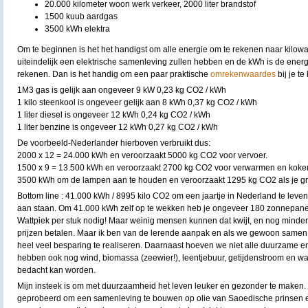
20.000 kilometer woon werk verkeer, 2000 liter brandstof
1500 kuub aardgas
3500 kWh elektra
Om te beginnen is het het handigst om alle energie om te rekenen naar kilowa
uiteindelijk een elektrische samenleving zullen hebben en de kWh is de ene
rekenen. Dan is het handig om een paar praktische
omrekenwaardes
bij je t
1M3 gas is gelijk aan ongeveer 9 kW 0,23 kg CO2 / kWh
1 kilo steenkool is ongeveer gelijk aan 8 kWh 0,37 kg CO2 / kWh
1 liter diesel is ongeveer 12 kWh 0,24 kg CO2 / kWh
1 liter benzine is ongeveer 12 kWh 0,27 kg CO2 / kWh
De voorbeeld-Nederlander hierboven verbruikt dus:
2000 x 12 = 24.000 kWh en veroorzaakt 5000 kg CO2 voor vervoer.
1500 x 9 = 13.500 kWh en veroorzaakt 2700 kg CO2 voor verwarmen en koke
3500 kWh om de lampen aan te houden en veroorzaakt 1295 kg CO2 als je gri
Bottom line : 41.000 kWh / 8995 kilo CO2 om een jaartje in Nederland te leve
aan staan. Om 41.000 kWh zelf op te wekken heb je ongeveer 180 zonnepan
Wattpiek per stuk nodig! Maar weinig mensen kunnen dat kwijt, en nog minde
prijzen betalen. Maar ik ben van de lerende aanpak en als we gewoon samen
heel veel besparing te realiseren. Daarnaast hoeven we niet alle duurzame en
hebben ook nog wind, biomassa (zeewier!), leentjebuur, getijdenstroom en wat
bedacht kan worden.
Mijn insteek is om met duurzaamheid het leven leuker en gezonder te maken
geprobeerd om een samenleving te bouwen op olie van Saoedische prinsen 