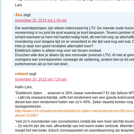
Lars
Jos
zegt:
november 20, 2015 om 1:34 pm
Die warmtepompen zijn alleen interessant bij LTV. De meeste oude huizen
verwarming is nu juist de post waarop je kunt besparen. Tevens jammer d
schijnt wanneer je hem het hardst nodig hebt, dit met het oog op afschaff
investering voor langere tijd en er veranderd in die tijd vast nog wel wat.
Heb je daar een goed rendabel alternatief voor?
Elektrisch rijden is alleen nog voor ver boven modaal.
Douchen wtw doe je alleen bij een renovatie (evenals LTV). Al met al gen
overigens wel zonnepanelen vanwege de saldering, anders ben je tot zek
portemonnee als je het niet doet..
roland
zegt:
november 20, 2015 om 7:24 pm
Hallo Lars,
“Elektrisch rijden … waarom is 30% zwaar overdreven? Er zijn talloze WT
– Lijkt mij onwaarschijnlijk, zelfs het rendement van een goede kolencent
diesel kan een rendement halen van zo’n 40%. Zeker daarbij komen nog o
opslagverliezen…
http://www.z24.nl/ondernemen/elektrisch-rijden-met-kolenstroom-80-proc
diesel-523967
“niet zo’n voorstander van zonneboilers omdat die een heel slechte bus
– Zo slecht zijn die niet, afhankelijk van het warm water verbruik. Warmt
maakt het niet beter. Edoch zonnepanelen en warmtewinning als tesame