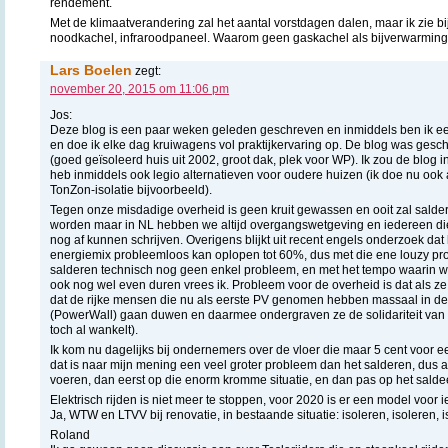
rendement.
Met de klimaatverandering zal het aantal vorstdagen dalen, maar ik zie b
noodkachel, infraroodpaneel. Waarom geen gaskachel als bijverwarming
Lars Boelen
zegt:
november 20, 2015 om 11:06 pm
Jos:
Deze blog is een paar weken geleden geschreven en inmiddels ben ik ee
en doe ik elke dag kruiwagens vol praktijkervaring op. De blog was geschr
(goed geïsoleerd huis uit 2002, groot dak, plek voor WP). Ik zou de blog 
heb inmiddels ook legio alternatieven voor oudere huizen (ik doe nu oo
TonZon-isolatie bijvoorbeeld).
Tegen onze misdadige overheid is geen kruit gewassen en ooit zal salder
worden maar in NL hebben we altijd overgangswetgeving en iedereen die 
nog af kunnen schrijven. Overigens blijkt uit recent engels onderzoek da
energiemix probleemloos kan oplopen tot 60%, dus met die ene louzy pro
salderen technisch nog geen enkel probleem, en met het tempo waarin w
ook nog wel even duren vrees ik. Probleem voor de overheid is dat als 
dat de rijke mensen die nu als eerste PV genomen hebben massaal in de 
(PowerWall) gaan duwen en daarmee ondergraven ze de solidariteit van 
toch al wankelt).
Ik kom nu dagelijks bij ondernemers over de vloer die maar 5 cent voor e
dat is naar mijn mening een veel groter probleem dan het salderen, dus 
voeren, dan eerst op die enorm kromme situatie, en dan pas op het sald
Elektrisch rijden is niet meer te stoppen, voor 2020 is er een model voor i
Ja, WTW en LTVV bij renovatie, in bestaande situatie: isoleren, isoleren, 
Roland