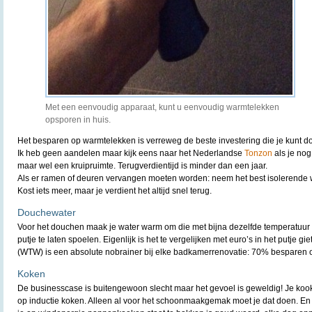
Met een eenvoudig apparaat, kunt u eenvoudig warmtelekken
opsporen in huis.
Het besparen op warmtelekken is verreweg de beste investering die je kunt do
Ik heb geen aandelen maar kijk eens naar het Nederlandse
Tonzon
als je nog
maar wel een kruipruimte. Terugverdientijd is minder dan een jaar.
Als er ramen of deuren vervangen moeten worden: neem het best isolerende wa
Kost iets meer, maar je verdient het altijd snel terug.
Douchewater
Voor het douchen maak je water warm om die met bijna dezelfde temperatuur 
putje te laten spoelen. Eigenlijk is het te vergelijken met euro’s in het putje g
(WTW) is een absolute nobrainer bij elke badkamerrenovatie: 70% besparen 
Koken
De businesscase is buitengewoon slecht maar het gevoel is geweldig! Je kook
op inductie koken. Alleen al voor het schoonmaakgemak moet je dat doen. En 