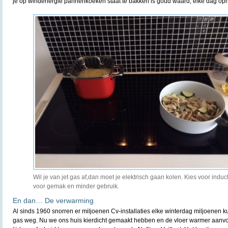
je op windenergie pannenkoeken staat te bakken is goud waard, elke dag op
Wil je van jet gas af,dan moet je elektrisch gaan kolen. Kies voor induc
voor gemak en minder gebruik.
En dan… De verwarming
Al sinds 1960 snorren er miljoenen Cv-installaties elke winterdag miljoenen 
gas weg. Nu we ons huis kierdicht gemaakt hebben en de vloer warmer aanvoe