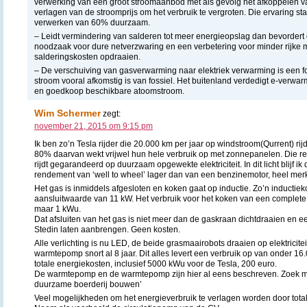
verwerking van een groot stroomaanbod met als gevolg het afkoppelen 
verlagen van de stroomprijs om het verbruik te vergroten. Die ervaring s
verwerken van 60% duurzaam.
– Leidt vermindering van salderen tot meer energieopslag dan bevordert d
noodzaak voor dure netverzwaring en een verbetering voor minder rijke 
salderingskosten opdraaien.
– De verschuiving van gasverwarming naar elektriek verwarming is een fo
stroom vooral afkomstig is van fossiel. Het buitenland verdedigt e-verwar
en goedkoop beschikbare atoomstroom.
Wim Schermer
zegt:
november 21, 2015 om 9:15 pm
Ik ben zo’n Tesla rijder die 20.000 km per jaar op windstroom(Qurrent) rijdt
80% daarvan wekt vrijwel hun hele verbruik op met zonnepanelen. Die r
rijdt gegarandeerd op duurzaam opgewekte elektriciteit. In dit licht blijf ik 
rendement van ‘well to wheel’ lager dan van een benzinemotor, heel mer
Het gas is inmiddels afgesloten en koken gaat op inductie. Zo’n inductiek
aansluitwaarde van 11 kW. Het verbruik voor het koken van een complete
maar 1 kWu.
Dat afsluiten van het gas is niet meer dan de gaskraan dichtdraaien en e
Stedin laten aanbrengen. Geen kosten.
Alle verlichting is nu LED, de beide grasmaairobots draaien op elektricite
warmtepomp snort al 8 jaar. Dit alles levert een verbruik op van onder 1
totale energiekosten, inclusief 5000 kWu voor de Tesla, 200 euro.
De warmtepomp en de warmtepomp zijn hier al eens beschreven. Zoek ma
duurzame boerderij bouwen’
Veel mogelijkheden om het energieverbruik te verlagen worden door tota