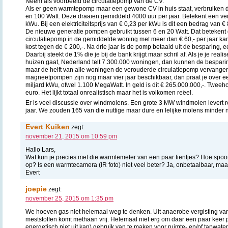
Neem als voorbeeld de circulatiepomp van de CV.
Als er geen warmtepomp maar een gewone CV in huis staat, verbruiken 
en 100 Watt. Deze draaien gemiddeld 4000 uur per jaar. Betekent een v
kWu. Bij een elektriciteitsprijs van € 0,23 per kWu is dit een bedrag van € 
De nieuwe generatie pompen gebruikt tussen 6 en 20 Watt. Dat betekent
circulatiepomp in de gemiddelde woning met meer dan € 60,- per jaar k
kost tegen de € 200,-. Na drie jaar is de pomp betaald uit de besparing,
Daarbij steekt de 1% die je bij de bank krijgt maar schril af. Als je je real
huizen gaat, Nederland telt 7.300.000 woningen, dan kunnen de besparin
maar de helft van alle woningen de verouderde circulatiepomp vervangen
magneetpompen zijn nog maar vier jaar beschikbaar, dan praat je over 
miljard kWu, ofwel 1.100 MegaWatt. In geld is dit € 265.000.000,-. Tweeh
euro. Het lijkt totaal onrealistisch maar het is volkomen reëel.
Er is veel discussie over windmolens. Een grote 3 MW windmolen levert 
jaar. We zouden 165 van die nuttige maar dure en lelijke molens minder
Evert Kuiken
zegt:
november 21, 2015 om 10:59 pm
Hallo Lars,
Wat kun je precies met die warmtemeter van een paar tientjes? Hoe spo
op? Is een warmtecamera (IR foto) niet veel beter? Ja, onbetaalbaar, maar 
Evert
joepie
zegt:
november 25, 2015 om 1:35 pm
We hoeven gas niet helemaal weg te denken. Uit anaerobe vergisting van 
meststoffen komt methaan vrij. Helemaal niet erg om daar een paar keer
energetisch niet uit kan) gebruik van te maken voor ruimte- en/of tapwat