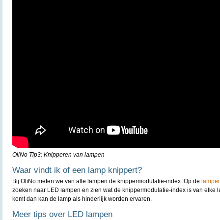
OliNo Tip3: Knipperen van lampen
Waar vindt ik of een lamp knippert?
Bij OliNo meten we van alle lampen de knippermodulatie-index. Op de
lampen
zoeken naar LED lampen en zien wat de knippermodulatie-index is van elke 
komt dan kan de lamp als hinderlijk worden ervaren.
Meer tips over LED lampen