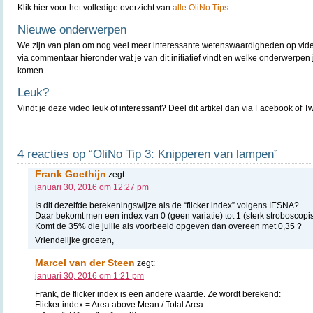
Klik hier voor het volledige overzicht van
alle OliNo Tips
Nieuwe onderwerpen
We zijn van plan om nog veel meer interessante wetenswaardigheden op vide
via commentaar hieronder wat je van dit initiatief vindt en welke onderwerpen 
komen.
Leuk?
Vindt je deze video leuk of interessant? Deel dit artikel dan via Facebook of Twi
4 reacties op “OliNo Tip 3: Knipperen van lampen”
Frank Goethijn
zegt:
januari 30, 2016 om 12:27 pm
Is dit dezelfde berekeningswijze als de “flicker index” volgens IESNA?
Daar bekomt men een index van 0 (geen variatie) tot 1 (sterk stroboscopi
Komt de 35% die jullie als voorbeeld opgeven dan overeen met 0,35 ?
Vriendelijke groeten,
Marcel van der Steen
zegt:
januari 30, 2016 om 1:21 pm
Frank, de flicker index is een andere waarde. Ze wordt berekend:
Flicker index = Area above Mean / Total Area