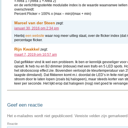
= Area 1 / (Area 1 + Area 2)
en de verlichtingssterkte modulatie index is de waarde waarvanwe iwllen 
overschreidt:
Percent Flicker = 100% x (max – min)/(max + min)
Marcel van der Steen
zegt:
januari 30, 2016 om 2:34 pm
Hierbij
een website
waar nog meer uitleg staat, over de flicker index (dat
percentage flicker.
Rijn Kwakkel
zegt:
maart 7, 2019 om 10:57 am
Dat geflikker vind ik wel een probleem. Ik ben er kennlijk gevoeliger voor
opvalt. Ik heb nu en BJ dimmer (inbouw) met een trafo en 5 LED spots. Ho
het stroboscoop effect zie. Bovendien verloopt de kleurtemperatuur van 2
laagste dimstand). Dat flikkeren komt m.i. doordat de LED’s in feite niet
stroom door te laten lopen (zoals bij halogeen), maar steeds korter van 
keer per seconde. Het lijkt erop dat halogeen (nog) niet goed te vervange
Geef een reactie
Het e-mailadres wordt niet gepubliceerd.
Vereiste velden zijn gemarkeer
Reactie