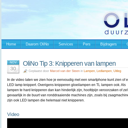
Home
Daarom OliNo
Services
Pers
Bijdragers
OliNo Tip 3: Knipperen van lampen
NOV
30
Geplaatst door
Marcel van der Steen
in
Lampen
,
Ledlampen
,
Uitleg
In de video laten we zien hoe je eenvoudig met een smartphone kunt zien of 
LED lamp knippert. Overigens knipperen gloeilampen en TL lampen ook. Als
lampen te hard knipperen dan kan hinderlijk zijn, hoofdpijn veroorzaken of zel
gevaarlijk in de buurt van ronddraaiende machines zijn, zoals bij zaagmachin
zijn ook LED lampen die helemaal niet knipperen.
Video