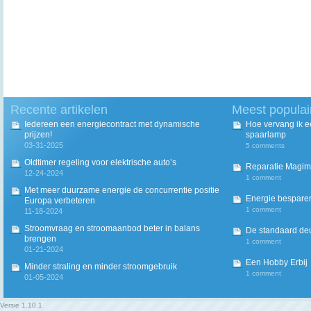
Recente artikelen
Meest populai
Iedereen een energiecontract met dynamische
Hoe vervang ik 
prijzen!
spaarlamp
03-31-2025
5 comments
Oldtimer regeling voor elektrische auto’s
Reparatie Magim
12-24-2024
1 comment
Met meer duurzame energie de concurrentie positie
Energie besparen
Europa verbeteren
1 comment
11-18-2024
Stroomvraag en stroomaanbod beter in balans
De standaard deur
brengen
1 comment
01-21-2024
Een Hobby Erbij
Minder straling en minder stroomgebruik
1 comment
01-05-2024
Versie
1.10.1