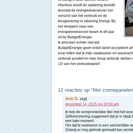
Hierdoor wordt de saldering bereikt
doordat de energieleverancier het
verschil van het verbruik en de
teruglevering in rekening brengt. Bij
het shoppen naar een
energieleverancier kwam ik dit jaar
uit bij BudgetEnergie.
Ik wist toen echter niet dat
BudgetEnergie geen enkel tarief accepteert als
erop letten dat ik mijn vaatwasser en wasmachi
verbruik positief en mijn hoog verbruik sterker 
1/3 van het verbruikstarief.
12 reacties op “Met zonnepanelen 
Arie G.
zegt:
december 14, 2015 om 10:58 am
Ik heb de oorspronkelijke titel met het woo
Zelfvoorziening suggereert dat je in staat
een later moment.
Om dat te realiseren is een aanzienlijke a
Zolang er nog gebruik gemaakt kan worde