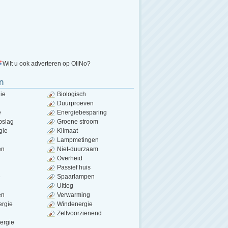
Wilt u ook adverteren op OliNo?
n
ie
Biologisch
Duurproeven
e
Energiebesparing
pslag
Groene stroom
gie
Klimaat
Lampmetingen
en
Niet-duurzaam
Overheid
Passief huis
e
Spaarlampen
Uitleg
en
Verwarming
ergie
Windenergie
Zelfvoorzienend
ergie