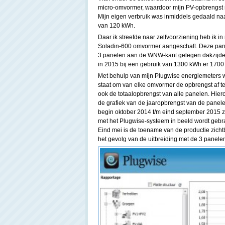
micro-omvormer, waardoor mijn PV-opbrengst 
Mijn eigen verbruik was inmiddels gedaald naa
van 120 kWh.
Daar ik streefde naar zelfvoorziening heb ik 
Soladin-600 omvormer aangeschaft. Deze pane
3 panelen aan de WNW-kant gelegen dakzijde.
in 2015 bij een gebruik van 1300 kWh er 1700 
Met behulp van mijn Plugwise energiemeters w
staat om van elke omvormer de opbrengst af t
ook de totaalopbrengst van alle panelen. Hiero
de grafiek van de jaaropbrengst van de panel
begin oktober 2014 t/m eind september 2015 
met het Plugwise-systeem in beeld wordt gebr
Eind mei is de toename van de productie zichtb
het gevolg van de uitbreiding met de 3 panel