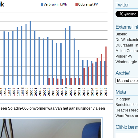
Twitter
Externe lin
Bitonic
De Windcentr
Duurzaam Th
Milieu Centra
Polder PV
Windenergie
Archief
Meta
Inloggen
Berichten fe
van een Soladin-600 omvormer waarvan het aansluitsnoer via een
Reacties fee
WordPress.o
OliNo bann