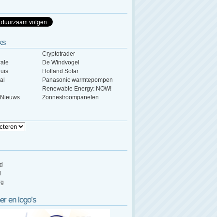
ks
Cryptotrader
ale
De Windvogel
uis
Holland Solar
al
Panasonic warmtepompen
Renewable Energy: NOW!
 Nieuws
Zonnestroompanelen
ed
d
rg
er en logo’s