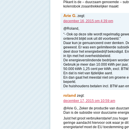
Pikant is de – duurzaam genoemde – subsi
kolenstook zoaantrekkelijker maakt
Arie G.
zegt:
december 16, 2015 om 4:39 pm
@Roland,
“- Ook op deze site wordt regelmatig gew
onterecht blijkt ook uit dit voorbeeld.”
Daar kun je genuanceerd over denken. De
geweest. Er was een gelimiteerde subsidi
deel door het energiebedrijf bekostigd. E
in lijn met het overheidsbeleid.
De energieverslindende bedrijven worden
Gebruik je meer dan 10.000 kWh per jaar, 
50.000 kWh 1,25 cent per kWh, excl. BTW.
En dat is niet van tijdelijke aard.
En dan gaat het meestal niet om groene e
beperkt.
De huishoudens betalen incl. BTW aan en
roland
zegt:
december 17, 2015 om 10:59 am
@Arie G., Zeker de productie van duurzam
Dan is de subsidie voor duurzame energie 
Juist het groot verbruikerstarief zou hoge
geringe aandacht hiervoor ook waar je di
energietarief moet de EU toestemming geve