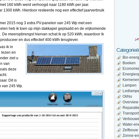
met 160 kWh werd verhoogd naar 1180 kWh per jaar.
r 1300 kWh. Hierdoor resteerde nog een effectief jaarverbruik
in mei 2015 nog 3 extra PV-panelen van 245 Wp met een
len heb ik toen op mijn dakkapel geplaatst en de vrijkomende
 De meeropbrengst hiervan schat ik op 520 kWh, waardoor ik
produceer en dus effectief 400 kWh teruglever.
as ik in
Categorieë
e lezen en
Bio-energ
nder ziet u
Boeken
en van
Economi
zoals deze
Energieo
acht.
Kernener
aar. Dit is
Lampen
en van 245 Wp.
Ledlamp
OliNo
Overview
Reparati
Transport
Verbouw
Water-en
Zelfbouw
Zonne-en