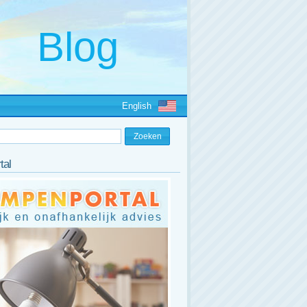
English
tal