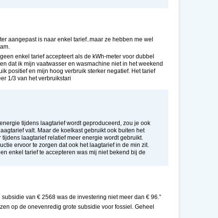
er aangepast is naar enkel tarief..maar ze hebben me wel
aam.
e geen enkel tarief accepteert als de kWh-meter voor dubbel
etten dat ik mijn vaatwasser en wasmachine niet in het weekend
ik positief en mijn hoog verbruik sterker negatief. Het tarief
er 1/3 van het verbruikstari
energie tijdens laagtarief wordt geproduceerd, zou je ook
laagtarief valt. Maar de koelkast gebruikt ook buiten het
ijdens laagtarief relatief meer energie wordt gebruikt.
ie ervoor te zorgen dat ook het laagtarief in de min zit.
enkel tarief te accepteren was mij niet bekend bij de
 subsidie van € 2568 was de investering niet meer dan € 96.”
zen op de onevenredig grote subsidie voor fossiel. Geheel