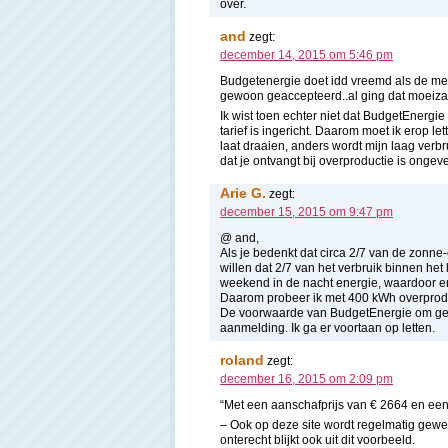
over.
and
zegt:
december 14, 2015 om 5:46 pm
Budgetenergie doet idd vreemd als de met
gewoon geaccepteerd..al ging dat moeiz
Ik wist toen echter niet dat BudgetEnergi
tarief is ingericht. Daarom moet ik erop l
laat draaien, anders wordt mijn laag verbru
dat je ontvangt bij overproductie is ongeve
Arie G.
zegt:
december 15, 2015 om 9:47 pm
@ and,
Als je bedenkt dat circa 2/7 van de zonne-
willen dat 2/7 van het verbruik binnen het 
weekend in de nacht energie, waardoor er t
Daarom probeer ik met 400 kWh overproduct
De voorwaarde van BudgetEnergie om geen 
aanmelding. Ik ga er voortaan op letten.
roland
zegt:
december 16, 2015 om 2:09 pm
“Met een aanschafprijs van € 2664 en een
– Ook op deze site wordt regelmatig gewe
onterecht blijkt ook uit dit voorbeeld.