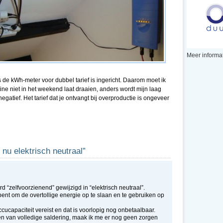
Meer informat
 de kWh-meter voor dubbel tarief is ingericht. Daarom moet ik
ne niet in het weekend laat draaien, anders wordt mijn laag
negatief. Het tarief dat je ontvangt bij overproductie is ongeveer
nu elektrisch neutraal”
rd “zelfvoorzienend” gewijzigd in “elektrisch neutraal”.
 bent om de overtollige energie op te slaan en te gebruiken op
ccucapaciteit vereist en dat is voorlopig nog onbetaalbaar.
n van volledige saldering, maak ik me er nog geen zorgen