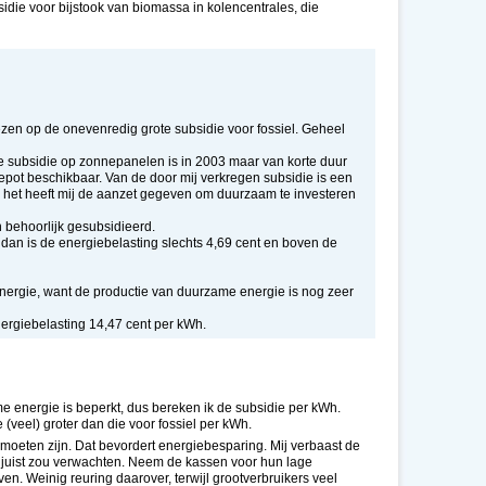
die voor bijstook van biomassa in kolencentrales, die
ezen op de onevenredig grote subsidie voor fossiel. Geheel
 subsidie op zonnepanelen is in 2003 maar van korte duur
epot beschikbaar. Van de door mij verkregen subsidie is een
n het heeft mij de aanzet gegeven om duurzaam te investeren
 behoorlijk gesubsidieerd.
dan is de energiebelasting slechts 4,69 cent en boven de
nergie, want de productie van duurzame energie is nog zeer
ergiebelasting 14,47 cent per kWh.
e energie is beperkt, dus bereken ik de subsidie per kWh.
(veel) groter dan die voor fossiel per kWh.
r moeten zijn. Dat bevordert energiebesparing. Mij verbaast de
t juist zou verwachten. Neem de kassen voor hun lage
n. Weinig reuring daarover, terwijl grootverbruikers veel