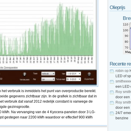
Olieprijs
Bre
Recente re
robin
op
LED of s
smitheee
een LED 
et verbruik is inmiddels het punt van overproductie bereikt.
Roy smit
beide gegevens zichtbaar zijn. In de grafiek is zichtbaar dat in
door een
et verbruik dat vanaf 2012 redelijk constant is vanwege de
Roy smit
gde gezinsgrootte.
door een
00 kWh. Na vervanging van de 4 Kyocera-panelen door 3 LG-
24/7 emer
gst gestegen naar 2200 kWh waardoor er effectief 900 kWh
benzine