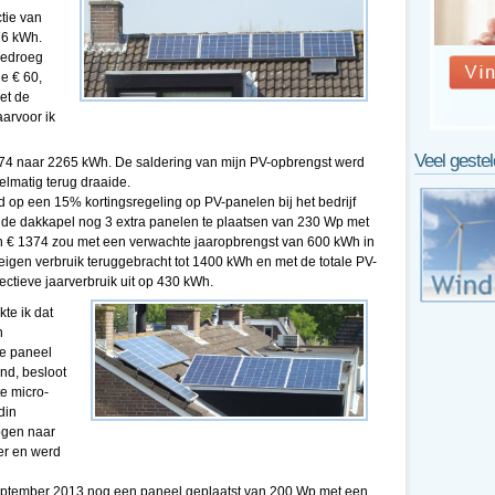
tie van
76 kWh.
bedroeg
e € 60,
et de
arvoor ik
Veel geste
574 naar 2265 kWh. De saldering van mijn PV-opbrengst werd
elmatig terug draaide.
 op een 15% kortingsregeling op PV-panelen bij het bedrijf
 de dakkapel nog 3 extra panelen te plaatsen van 230 Wp met
n € 1374 zou met een verwachte jaaropbrengst van 600 kWh in
 eigen verbruik teruggebracht tot 1400 kWh en met de totale PV-
ctieve jaarverbruik uit op 430 kWh.
te ik dat
n
se paneel
nd, besloot
te micro-
din
ogen naar
er en werd
september 2013 nog een paneel geplaatst van 200 Wp met een