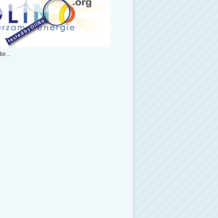
ie...