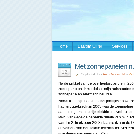
Home
Daarom OliNo
Services
Met zonnepanelen nu 
DEC
12
Geplaatst door
Arie Groenveld
in
Zel
Na de prikkel van de overheidssubsidie in 2003
zonnepanelen. Inmiddels is mijn huishouden na
zonnepanelen elektrisch neutraal.
Nadat ik in mijn hoekhuis het jaarlijks gasver
had teruggebracht in 2003 was de toenmalige
aanleiding om ook mijn elektriciteitsverbruik 
kWh. Vanwege de beperkte ruimte van mijn sc
van 1 m2. In oktober 2003 plaatste ik aan de 
omvomers van een lokale leverancier. Met een
investering niet meer dan € 96.