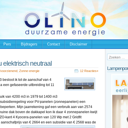
Pers
Bijdragers
Contact
Disclaimer
elektrisch neutraal
Lampenpor
fvoorzienend
,
Zonne-energie
12 Reacties»
 besloot ik tot de aanschaf van 4
 een gefaseerde uitbreiding tot 11
bruik van 4200 m3 in 1979 tot 1400 m3
 subsidieregeling voor PV-panelen (zonnepanelen) een
te beperken. Mijn jaarrekening gaf een verbruik aan van 2574
huine dak boven de dakkapel kon ik daar 4 zonnepanelen kwijt
OZO-kant 4 Kyocera-panelen van 120 Wp met 2 Gridfit
 aanschafprijs van € 2664 en een subsidie van € 2568 was de