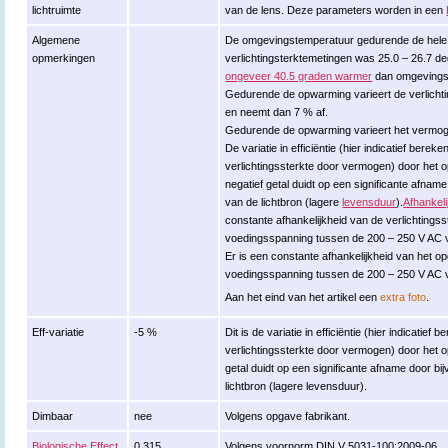
lichtruimte
van de lens. Deze parameters worden in een
Algemene
De omgevingstemperatuur gedurende de hele
opmerkingen
verlichtingsterktemetingen was 25.0 – 26.7 
ongeveer 40.5 graden warmer
dan omgevings
Gedurende de opwarming varieert de verlicht
en neemt dan 7 % af.
Gedurende de opwarming varieert het vermogen
De variatie in efficiëntie (hier indicatief berek
verlichtingssterkte door vermogen) door het
negatief getal duidt op een significante afna
van de lichtbron (lagere
levensduur
).
Afhankel
constante afhankelijkheid van de verlichtings
voedingsspanning tussen de 200 – 250 V AC v
Er is een constante afhankelijkheid van he
voedingsspanning tussen de 200 – 250 V AC v
Aan het eind van het artikel een
extra foto
.
Eff-variatie
-5 %
Dit is de variatie in efficiëntie (hier indicatief
verlichtingssterkte door vermogen) door het 
getal duidt op een significante afname door 
lichtbron (lagere levensduur).
Dimbaar
nee
Volgens opgave fabrikant.
Biologische Effect
0.315
Volgens voornorm DIN V 5031-100:2009-06.