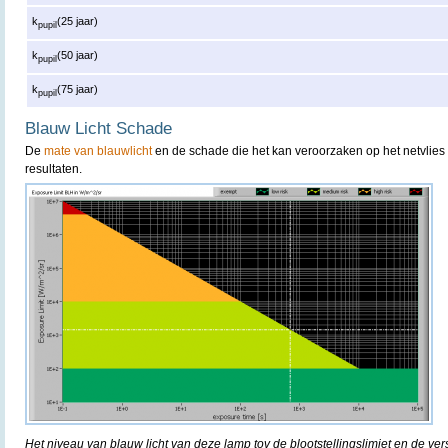
k
(25 jaar)
pupil
k
(50 jaar)
pupil
k
(75 jaar)
pupil
Blauw Licht Schade
De
mate van blauwlicht
en de schade die het kan veroorzaken op het netvlies 
resultaten.
Het niveau van blauw licht van deze lamp tov de blootstellingslimiet en de ver