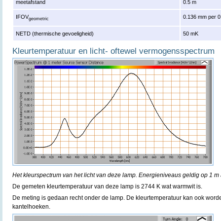
meetafstand
0.5 m
IFOV
0.136 mm per 0
geometric
NETD (thermische gevoeligheid)
50 mK
Kleurtemperatuur en licht- oftewel vermogensspectrum
Het kleurspectrum van het licht van deze lamp. Energieniveaus geldig op 1 m 
De gemeten kleurtemperatuur van deze lamp is 2744 K wat warmwit is.
De meting is gedaan recht onder de lamp. De kleurtemperatuur kan ook word
kantelhoeken.