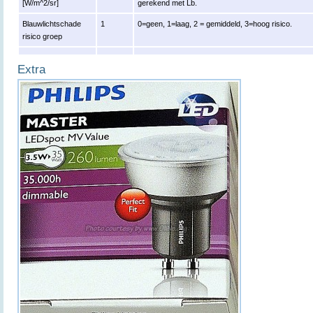
[W/m^2/sr]
gerekend met Lb.
Blauwlichtschade
1
0=geen, 1=laag, 2 = gemiddeld, 3=hoog risico.
risico groep
Extra