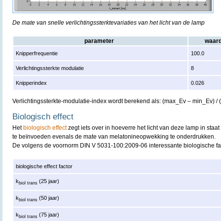
De mate van snelle verlichtingssterktevariaties van het licht van de lamp
parameter
waar
Knipperfrequentie
100.0
Verlichtingssterkte modulatie
8
Knipperindex
0.026
Verlichtingssterkte-modulatie-index wordt berekend als: (max_Ev – min_Ev) /
Biologisch effect
Het
biologisch effect
zegt iets over in hoeverre het licht van deze lamp in staat
te beïnvoeden evenals de mate van melatonineopwekking te onderdrukken.
De volgens de voornorm DIN V 5031-100:2009-06 interessante biologische fa
biologische effect factor
k
(25 jaar)
biol trans
k
(50 jaar)
biol trans
k
(75 jaar)
biol trans