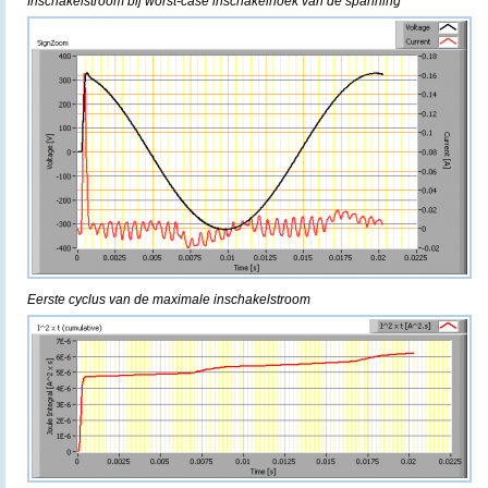
Inschakelstroom bij worst-case inschakelhoek van de spanning
Eerste cyclus van de maximale inschakelstroom