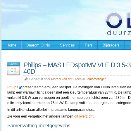
Home
Daarom OliNo
Services
Pers
Bijdragers
Philips – MAS LEDspotMV VLE D 3.5
JAN
02
40D
Geplaatst door
Marcel van der Steen
in
Lampmetingen
Philips
presenteert hierbij een ledspot. De metingen van OliNo laten zien da
lamp een warmwit licht afgeeft met een kleurtemperatuur van 2744 K. De lam
verbruikt 3.8 W aan vermogen en geeft hiermee een lichtstroom van 289 lm. 
efficiency komt hiermee op 76 lm/W. De lamp valt in de energie label categorie
In dit artikel staan allerlei interessante lampparameters.
Zie voor een vergelijk met andere lampen
dit overzicht
.
Samenvatting meetgegevens