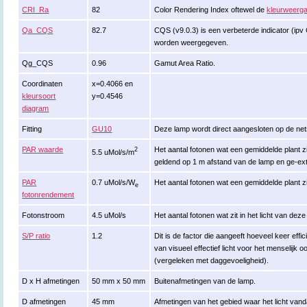
CRI_Ra
82
Color Rendering Index oftewel de
kleurweerga
Qa_CQS
82.7
CQS (v9.0.3) is een verbeterde indicator (ipv
worden weergegeven.
Qg_CQS
0.96
Gamut Area Ratio.
Coordinaten
x=0.4066 en
kleursoort
y=0.4546
diagram
Fitting
GU10
Deze lamp wordt direct aangesloten op de ne
PAR waarde
Het aantal fotonen wat een gemiddelde plant zi
2
5.5 uMol/s/m
geldend op 1 m afstand van de lamp en ge-ex
PAR
0.7 uMol/s/W
Het aantal fotonen wat een gemiddelde plant zi
e
fotonrendement
Fotonstroom
4.5 uMol/s
Het aantal fotonen wat zit in het licht van de
S/P ratio
1.2
Dit is de factor die aangeeft hoeveel keer effi
van visueel effectief licht voor het menselijk o
(vergeleken met daggevoeligheid).
D x H afmetingen
50 mm x 50 mm
Buitenafmetingen van de lamp.
D afmetingen
45 mm
Afmetingen van het gebied waar het licht vand