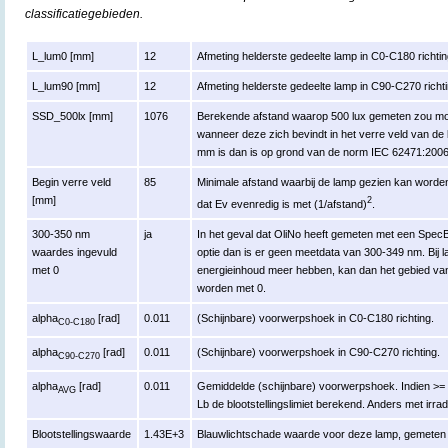
classificatiegebieden.
L_lum0 [mm]
12
Afmeting helderste gedeelte lamp in C0-C180 richtin
L_lum90 [mm]
12
Afmeting helderste gedeelte lamp in C90-C270 richti
SSD_500lx [mm]
1076
Berekende afstand waarop 500 lux gemeten zou moe
wanneer deze zich bevindt in het verre veld van de
mm is dan is op grond van de norm IEC 62471:200
Begin verre veld
85
Minimale afstand waarbij de lamp gezien kan worden 
[mm]
2
dat Ev evenredig is met (1/afstand)
.
300-350 nm
ja
In het geval dat OliNo heeft gemeten met een Spe
waardes ingevuld
optie dan is er geen meetdata van 300-349 nm. Bij 
met 0
energieinhoud meer hebben, kan dan het gebied va
worden met 0.
alpha
[rad]
0.011
(Schijnbare) voorwerpshoek in C0-C180 richting.
C0-C180
alpha
[rad]
0.011
(Schijnbare) voorwerpshoek in C90-C270 richting.
C90-C270
alpha
[rad]
0.011
Gemiddelde (schijnbare) voorwerpshoek. Indien >= 
AVG
Lb de blootstellingslimiet berekend. Anders met irrad
Blootstellingswaarde
1.43E+3
Blauwlichtschade waarde voor deze lamp, gemeten r