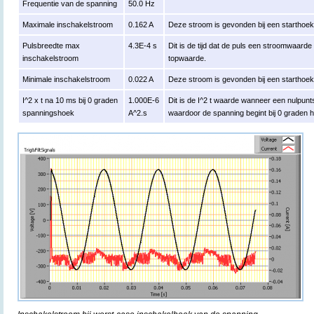
Frequentie van de spanning
50.0 Hz
Maximale inschakelstroom
0.162 A
Deze stroom is gevonden bij een starthoe
Pulsbreedte max
4.3E-4 s
Dit is de tijd dat de puls een stroomwaard
inschakelstroom
topwaarde.
Minimale inschakelstroom
0.022 A
Deze stroom is gevonden bij een starthoe
I^2 x t na 10 ms bij 0 graden
1.000E-6
Dit is de I^2 t waarde wanneer een nulpun
spanningshoek
A^2.s
waardoor de spanning begint bij 0 graden 