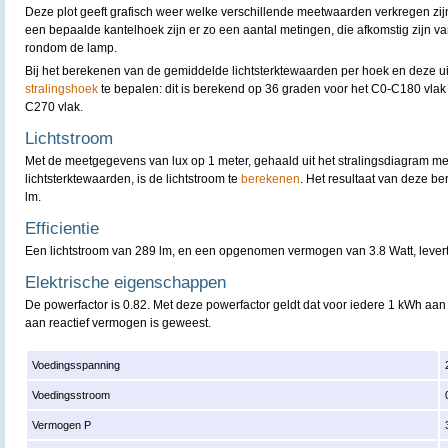
Deze plot geeft grafisch weer welke verschillende meetwaarden verkregen zijn
een bepaalde kantelhoek zijn er zo een aantal metingen, die afkomstig zijn v
rondom de lamp.
Bij het berekenen van de gemiddelde lichtsterktewaarden per hoek en deze uit t
stralingshoek
te bepalen: dit is berekend op 36 graden voor het C0-C180 vlak
C270 vlak.
Lichtstroom
Met de meetgegevens van lux op 1 meter, gehaald uit het stralingsdiagram m
lichtsterktewaarden, is de lichtstroom te
berekenen
. Het resultaat van deze b
lm.
Efficientie
Een lichtstroom van 289 lm, en een opgenomen vermogen van 3.8 Watt, levert e
Elektrische eigenschappen
De powerfactor is 0.82. Met deze powerfactor geldt dat voor iedere 1 kWh aan
aan reactief vermogen is geweest.
Voedingsspanning
Voedingsstroom
Vermogen P