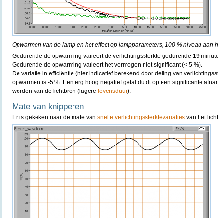
Opwarmen van de lamp en het effect op lampparameters; 100 % niveau aan he
Gedurende de opwarming varieert de verlichtingssterkte gedurende 19 minut
Gedurende de opwarming varieert het vermogen niet significant (< 5 %).
De variatie in efficiëntie (hier indicatief berekend door deling van verlichting
opwarmen is -5 %. Een erg hoog negatief getal duidt op een significante afn
worden van de lichtbron (lagere
levensduur
).
Mate van knipperen
Er is gekeken naar de mate van
snelle verlichtingssterktevariaties
van het lich