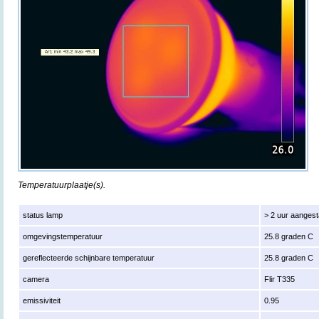
Temperatuurplaatje(s).
status lamp
> 2 uur aanges
omgevingstemperatuur
25.8 graden C
gereflecteerde schijnbare temperatuur
25.8 graden C
camera
Flir T335
emissiviteit
0.95