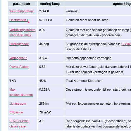
parameter
meting lamp
opmerking
Kleurtemperatuur
2744 K
warmwit
Lichtsterkte I
579.1 Cd
Gemeten recht onder de lamp.
v
Verlichtingssterkte
8 %
Gemeten met een sensor gericht op de lamp (ki
modulatie index
getal geeft de mate van knipperen aan.
Stralingshoek
36 deg
36 graden is de stralingshoek voor alle
C-vla
is over de 1ste as.
Vermogen P
3.8 W
Het netto opgenomen vermogen.
Power Factor
0.82
Met deze powerfactor geldt dat voor iedere 1
kVAhr aan reactief vermogen is geweest.
THD
45 %
Total Harmonic Distortion.
Max
0.162 A
Deze stroom is gevonden bij een starthoek v
inschakelstroom
Lichtstroom
289 lm
Met een fotogoniometer gemeten, berekening
Efficiëntie
76 lm/W
EU2013-label
A+
De energieklasse, van A++ (meest efficiënt) tot
classificatie
label is de update van het voorgaande label, v