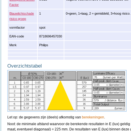
Factor
Blauwlichtschade
1
0=geen, 1=laag, 2 = gemiddeld, 3=hoog risico.
risico groep
vormfactor
spot
EAN-code
8718696457030
Merk
Philips
Overzichtstabel
Let op: de gegevens zijn (deels) afkomstig van
berekeningen
.
Noot: de minimale afstand waarvoor de berekende resultaten in E (lux) geldig 
maat, eventueel diagonaal) = 225 mm. De resultaten van E (lux) binnen deze