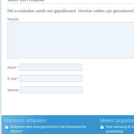
Het e-mailadres wordt niet gepubliceerd.
Vereiste velden zijn gemarkeer
Reactie
Naam
*
E-mail
*
Website
Recente artikelen
Meest populai
Iedereen een energiecontract met dynamische
Hoe vervang ik 
prijzen!
spaarlamp