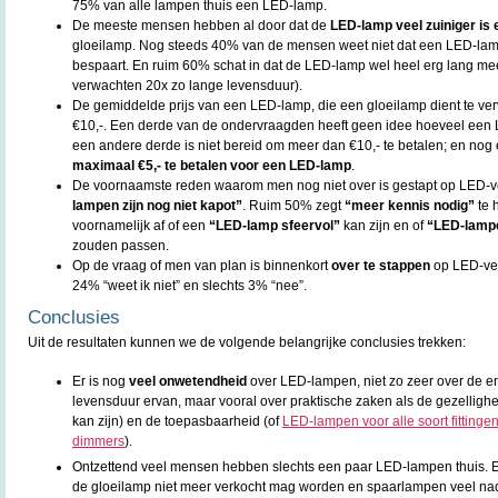
75% van alle lampen thuis een LED-lamp.
De meeste mensen hebben al door dat de
LED-lamp veel zuiniger is
gloeilamp. Nog steeds 40% van de mensen weet niet dat een LED-la
bespaart. En ruim 60% schat in dat de LED-lamp wel heel erg lang me
verwachten 20x zo lange levensduur).
De gemiddelde prijs van een LED-lamp, die een gloeilamp dient te ve
€10,-. Een derde van de ondervraagden heeft geen idee hoeveel een
een andere derde is niet bereid om meer dan €10,- te betalen; en nog
maximaal €5,- te betalen voor een LED-lamp
.
De voornaamste reden waarom men nog niet over is gestapt op LED-ve
lampen zijn nog niet kapot”
. Ruim 50% zegt
“meer kennis nodig”
te 
voornamelijk af of een
“LED-lamp sfeervol”
kan zijn en of
“LED-lampen
zouden passen.
Op de vraag of men van plan is binnenkort
over te stappen
op LED-ver
24% “weet ik niet” en slechts 3% “nee”.
Conclusies
Uit de resultaten kunnen we de volgende belangrijke conclusies trekken:
Er is nog
veel onwetendheid
over LED-lampen, niet zo zeer over de e
levensduur ervan, maar vooral over praktische zaken als de gezellighe
kan zijn) en de toepasbaarheid (of
LED-lampen voor alle soort fittinge
dimmers
).
Ontzettend veel mensen hebben slechts een paar LED-lampen thuis. E
de gloeilamp niet meer verkocht mag worden en spaarlampen veel na