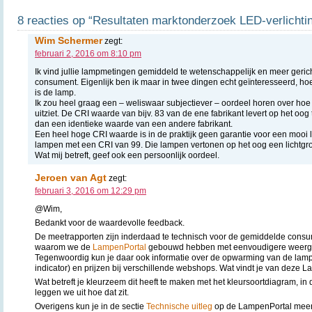
8 reacties op “Resultaten marktonderzoek LED-verlichtin
Wim Schermer
zegt:
februari 2, 2016 om 8:10 pm
Ik vind jullie lampmetingen gemiddeld te wetenschappelijk en meer gerich
consument. Eigenlijk ben ik maar in twee dingen echt geïnteresseerd, hoe 
is de lamp.
Ik zou heel graag een – weliswaar subjectiever – oordeel horen over hoe 
uitziet. De CRI waarde van bijv. 83 van de ene fabrikant levert op het oog
dan een identieke waarde van een andere fabrikant.
Een heel hoge CRI waarde is in de praktijk geen garantie voor een mooi l
lampen met een CRI van 99. Die lampen vertonen op het oog een lichtg
Wat mij betreft, geef ook een persoonlijk oordeel.
Jeroen van Agt
zegt:
februari 3, 2016 om 12:29 pm
@Wim,
Bedankt voor de waardevolle feedback.
De meetrapporten zijn inderdaad te technisch voor de gemiddelde consu
waarom we de
LampenPortal
gebouwd hebben met eenvoudigere weerga
Tegenwoordig kun je daar ook informatie over de opwarming van de lamp
indicator) en prijzen bij verschillende webshops. Wat vindt je van deze 
Wat betreft je kleurzeem dit heeft te maken met het kleursoortdiagram, in
leggen we uit hoe dat zit.
Overigens kun je in de sectie
Technische uitleg
op de LampenPortal meer u