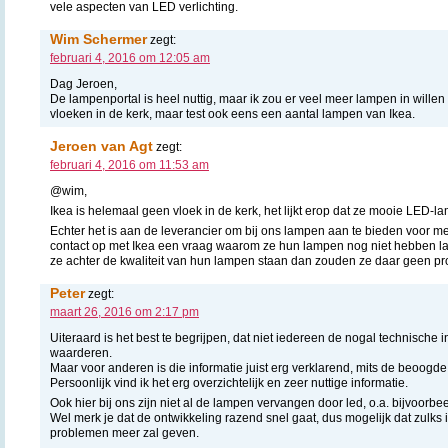
vele aspecten van LED verlichting.
Wim Schermer
zegt:
februari 4, 2016 om 12:05 am
Dag Jeroen,
De lampenportal is heel nuttig, maar ik zou er veel meer lampen in willen 
vloeken in de kerk, maar test ook eens een aantal lampen van Ikea.
Jeroen van Agt
zegt:
februari 4, 2016 om 11:53 am
@wim,
Ikea is helemaal geen vloek in de kerk, het lijkt erop dat ze mooie LED-
Echter het is aan de leverancier om bij ons lampen aan te bieden voor m
contact op met Ikea een vraag waarom ze hun lampen nog niet hebben lat
ze achter de kwaliteit van hun lampen staan dan zouden ze daar geen 
Peter
zegt:
maart 26, 2016 om 2:17 pm
Uiteraard is het best te begrijpen, dat niet iedereen de nogal technische
waarderen.
Maar voor anderen is die informatie juist erg verklarend, mits de beoogde
Persoonlijk vind ik het erg overzichtelijk en zeer nuttige informatie.
Ook hier bij ons zijn niet al de lampen vervangen door led, o.a. bijvoorbe
Wel merk je dat de ontwikkeling razend snel gaat, dus mogelijk dat zulks
problemen meer zal geven.