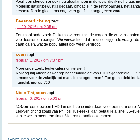
Voorheen stonden er ook nog gloeilampen in de tests, die ik nu helaas ni
Mogelijk dat dit bewust is gedaan, omdat je in de retrofit-advies, het aant
desbetreffende gloeilamp ongeveer geeft al aangegeven word.
Feestverlichting
zegt:
juli 29, 2016 om 2:35 pm
Een mooi onderzoek. Dit komt overeen met de vragen die wij van klanten k
voor feesten en partijen. We verwachten dat –met de stijgende vraag– de
gaan dalen, wat de populariteit ook weer vergroot.
sven
zegt:
februari 1, 2017 om 7:37 pm
Mooi onderzoek, leuke cijfers om te zien!
Ik vraag mij alleen af waarop het gemiddelde van €10 is gebaseerd. Zijn 
lampen voor de zakelijk led markt in meegenomen? Een gemiddeld led l
namelijk niet op €10
Niels Thijssen
zegt:
februari 6, 2017 om 5:03 pm
@Sven: een gewoon LED-lampje heb je inderdaad voor een paar euro. Maar
Led-verlichting zoals van Philips Hue-reeks, dan betaal je al snel 35-45
kun je wel in meerdere tinten/kleuren draadloos dimmen.
Geef een reactie