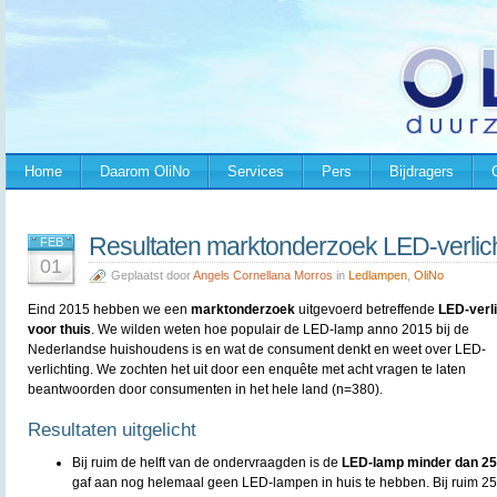
Home
Daarom OliNo
Services
Pers
Bijdragers
Resultaten marktonderzoek LED-verlich
FEB
01
Geplaatst door
Angels Cornellana Morros
in
Ledlampen
,
OliNo
Eind 2015 hebben we een
marktonderzoek
uitgevoerd betreffende
LED-verli
voor thuis
. We wilden weten hoe populair de LED-lamp anno 2015 bij de
Nederlandse huishoudens is en wat de consument denkt en weet over LED-
verlichting. We zochten het uit door een enquête met acht vragen te laten
beantwoorden door consumenten in het hele land (n=380).
Resultaten uitgelicht
Bij ruim de helft van de ondervraagden is de
LED-lamp minder dan 25
gaf aan nog helemaal geen LED-lampen in huis te hebben. Bij ruim 