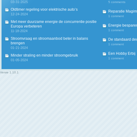
03-31-2025
5 comments
Oldtimer regeling voor elektrische auto’s
Reparatie Magim
12-24-2024
1 comment
Met meer duurzame energie de concurrentie positie
Energie besparen
Europa verbeteren
1 comment
11-18-2024
Stroomvraag en stroomaanbod beter in balans
De standaard deur
brengen
1 comment
01-21-2024
Een Hobby Erbij
Minder straling en minder stroomgebruik
1 comment
01-05-2024
Versie
1.10.1