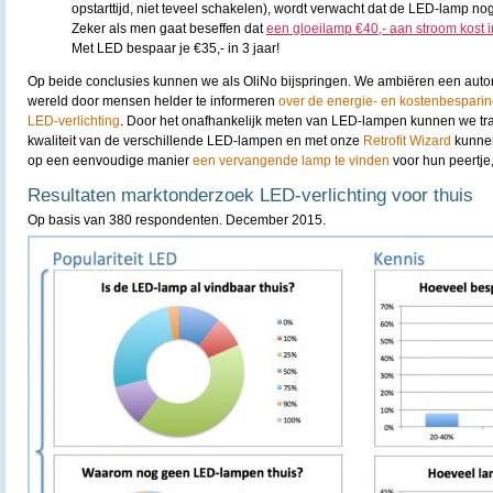
opstarttijd, niet teveel schakelen), wordt verwacht dat de LED-lamp no
Zeker als men gaat beseffen dat
een gloeilamp €40,- aan stroom kost i
Met LED bespaar je €35,- in 3 jaar!
Op beide conclusies kunnen we als OliNo bijspringen. We ambiëren een autori
wereld door mensen helder te informeren
over de energie- en kostenbespari
LED-verlichting
. Door het onafhankelijk meten van LED-lampen kunnen we tr
kwaliteit van de verschillende LED-lampen en met onze
Retrofit Wizard
kunne
op een eenvoudige manier
een vervangende lamp te vinden
voor hun peertje,
Resultaten marktonderzoek LED-verlichting voor thuis
Op basis van 380 respondenten. December 2015.