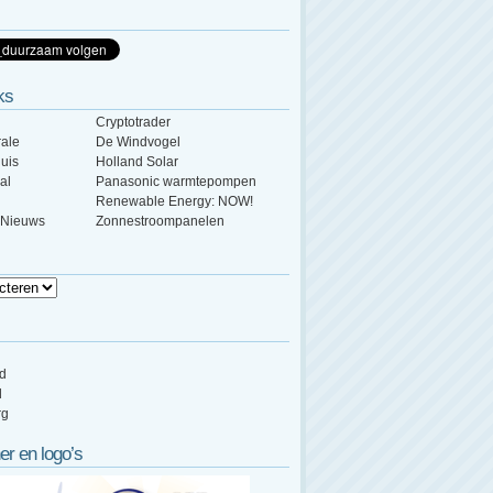
ks
Cryptotrader
ale
De Windvogel
uis
Holland Solar
al
Panasonic warmtepompen
Renewable Energy: NOW!
 Nieuws
Zonnestroompanelen
ed
d
rg
er en logo’s