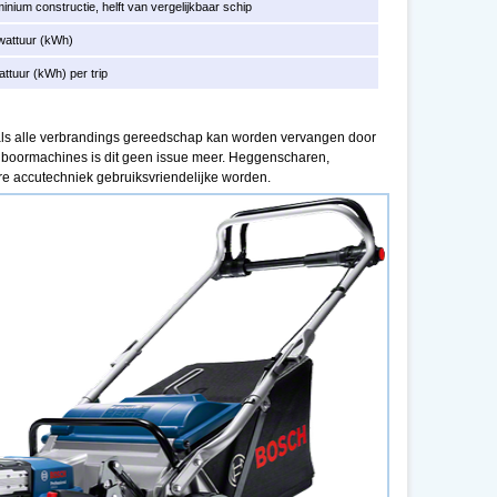
inium constructie, helft van vergelijkbaar schip
owattuur (kWh)
attuur (kWh) per trip
als alle verbrandings gereedschap kan worden vervangen door
 boormachines is dit geen issue meer. Heggenscharen,
re accutechniek gebruiksvriendelijke worden.