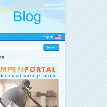
English
tal