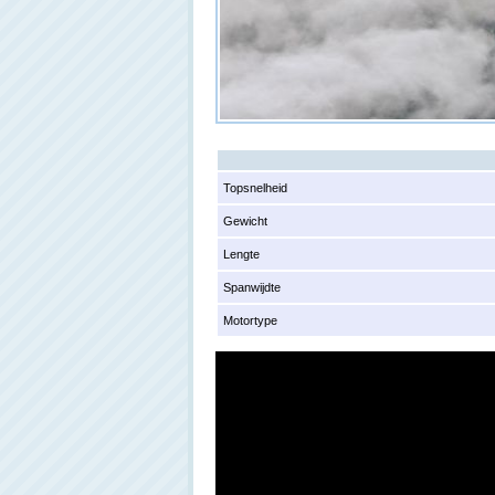
Topsnelheid
Gewicht
Lengte
Spanwijdte
Motortype