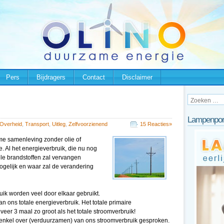
Pers
Bijdragers
Contact
Disclaimer
Lampenpor
Overheid
,
Transport
,
Uitleg
,
Zelfvoorzienend
15 Reacties»
me samenleving zonder olie of
tie. Al het energieverbruik, die nu nog
ele brandstoffen zal vervangen
ogelijk en waar zal de verandering
uik worden veel door elkaar gebruikt.
n ons totale energieverbruik. Het totale primaire
eer 3 maal zo groot als het totale stroomverbruik!
 enkel over (verduurzamen) van ons stroomverbruik gesproken.