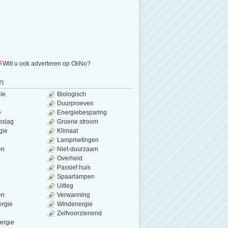
Wilt u ook adverteren op OliNo?
n
ie
Biologisch
Duurproeven
e
Energiebesparing
pslag
Groene stroom
gie
Klimaat
Lampmetingen
en
Niet-duurzaam
Overheid
Passief huis
e
Spaarlampen
Uitleg
en
Verwarming
ergie
Windenergie
Zelfvoorzienend
ergie