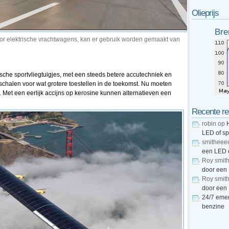
Olieprijs
Bre
or elektrische vrachtwagens, kan er gebruik worden gemaakt van
ische sportvliegtuigjes, met een steeds betere accutechniek en
e schalen voor wat grotere toestellen in de toekomst. Nu moeten
 Met een eerlijk accijns op kerosine kunnen alternatieven een
Recente re
robin
op
LED of s
smitheee
een LED 
Roy smit
door een
Roy smit
door een
24/7 emer
benzine