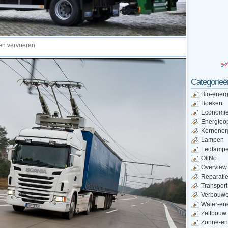
ren vervoeren.
Categorieë
Bio-energ
Boeken
Economi
Energieo
Kernener
Lampen
Ledlamp
OliNo
Overview
Reparati
Transport
Verbouw
Water-en
Zelfbouw
Zonne-en