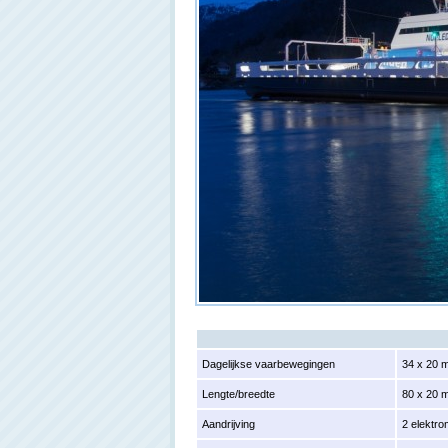
Dagelijkse vaarbewegingen
34 x 20 
Lengte/breedte
80 x 20 
Aandrijving
2 elektr