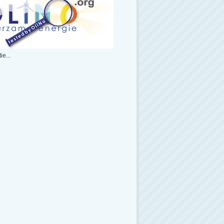
ie...