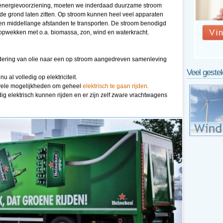
 energievoorziening, moeten we inderdaad duurzame stroom
 de grond laten zitten. Op stroom kunnen heel veel apparaten
 en middellange afstanden te transporten. De stroom benodigd
pwekken met o.a. biomassa, zon, wind en waterkracht.
ndering van olie naar een op stroom aangedreven samenleving
Veel geste
u al volledig op elektriciteit.
l vele mogelijkheden om geheel
elektrisch te gaan rijden.
dig elektrisch kunnen rijden en er zijn zelf zware vrachtwagens