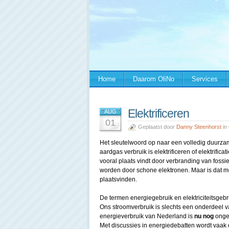
Home
Daarom OliNo
Services
Elektrificeren
AUG
01
Geplaatst door
Danny Steenhorst
in
Het sleutelwoord op naar een volledig duurza
aardgas verbruik is elektrificeren of elektrifica
vooral plaats vindt door verbranding van fossi
worden door schone elektronen. Maar is dat m
plaatsvinden.
De termen energiegebruik en elektriciteitsgebr
Ons stroomverbruik is slechts een onderdeel va
energieverbruik van Nederland is
nu nog
ongev
Met discussies in energiedebatten wordt vaak