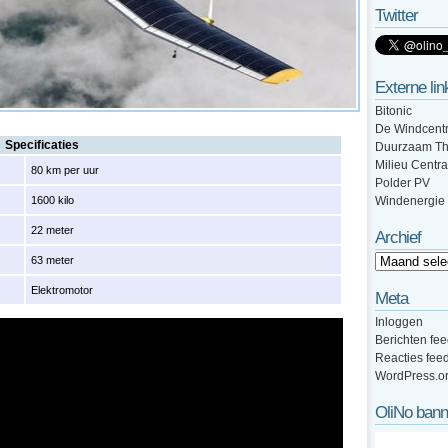
Twitter
Externe lin
Bitonic
De Windcentr
Specificaties
Duurzaam Th
Milieu Centra
80 km per uur
Polder PV
1600 kilo
Windenergie
22 meter
Archief
63 meter
Elektromotor
Meta
Inloggen
Berichten fe
Reacties fee
WordPress.o
OliNo bann