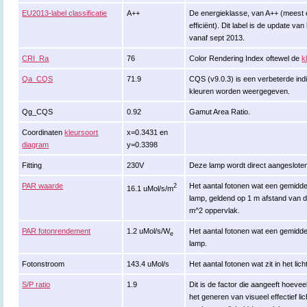
EU2013-label classificatie
A++
De energieklasse, van A++ (meest ef
efficiënt). Dit label is de update va
vanaf sept 2013.
CRI_Ra
76
Color Rendering Index oftewel de
k
Qa_CQS
71.9
CQS (v9.0.3) is een verbeterde ind
kleuren worden weergegeven.
Qg_CQS
0.92
Gamut Area Ratio.
Coordinaten
kleursoort
x=0.3431 en
diagram
y=0.3398
Fitting
230V
Deze lamp wordt direct aangeslote
PAR waarde
Het aantal fotonen wat een gemiddeld
2
16.1 uMol/s/m
lamp, geldend op 1 m afstand van d
m^2 oppervlak.
PAR fotonrendement
1.2 uMol/s/W
Het aantal fotonen wat een gemiddeld
e
lamp.
Fotonstroom
143.4 uMol/s
Het aantal fotonen wat zit in het li
S/P ratio
1.9
Dit is de factor die aangeeft hoeveel
het generen van visueel effectief lic