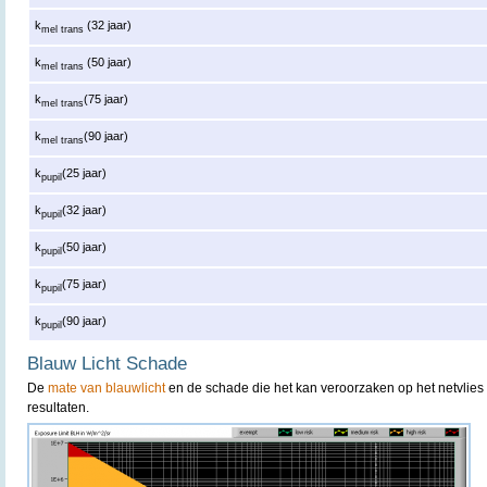
k
(32 jaar)
mel trans
k
(50 jaar)
mel trans
k
(75 jaar)
mel trans
k
(90 jaar)
mel trans
k
(25 jaar)
pupil
k
(32 jaar)
pupil
k
(50 jaar)
pupil
k
(75 jaar)
pupil
k
(90 jaar)
pupil
Blauw Licht Schade
De
mate van blauwlicht
en de schade die het kan veroorzaken op het netvlies 
resultaten.