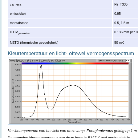
camera
Flir T335
emissiviteit
0.95
meetafstand
0.5, 1.5 m
IFOV
0.136 mm per 0
geometric
NETD (thermische gevoeligheid)
50 mK
Kleurtemperatuur en licht- oftewel vermogensspectrum
Het kleurspectrum van het licht van deze lamp. Energieniveaus geldig op 1 m 