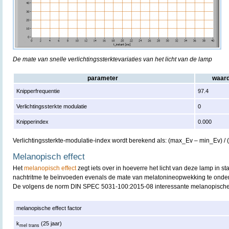
De mate van snelle verlichtingssterktevariaties van het licht van de lamp
parameter
waar
Knipperfrequentie
97.4
Verlichtingssterkte modulatie
0
Knipperindex
0.000
Verlichtingssterkte-modulatie-index wordt berekend als: (max_Ev – min_Ev) /
Melanopisch effect
Het
melanopisch effect
zegt iets over in hoeverre het licht van deze lamp in st
nachtritme te beïnvoeden evenals de mate van melatonineopwekking te onde
De volgens de norm DIN SPEC 5031-100:2015-08 interessante melanopische 
melanopische effect factor
k
(25 jaar)
mel trans