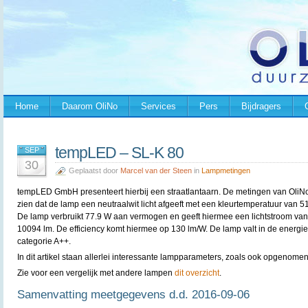
Home
Daarom OliNo
Services
Pers
Bijdragers
tempLED – SL-K 80
SEP
30
Geplaatst door
Marcel van der Steen
in
Lampmetingen
tempLED GmbH presenteert hierbij een straatlantaarn. De metingen van OliNo
zien dat de lamp een neutraalwit licht afgeeft met een kleurtemperatuur van 5
De lamp verbruikt 77.9 W aan vermogen en geeft hiermee een lichtstroom van
10094 lm. De efficiency komt hiermee op 130 lm/W. De lamp valt in de energie
categorie A++.
In dit artikel staan allerlei interessante lampparameters, zoals ook opgenomen
Zie voor een vergelijk met andere lampen
dit overzicht
.
Samenvatting meetgegevens d.d. 2016-09-06