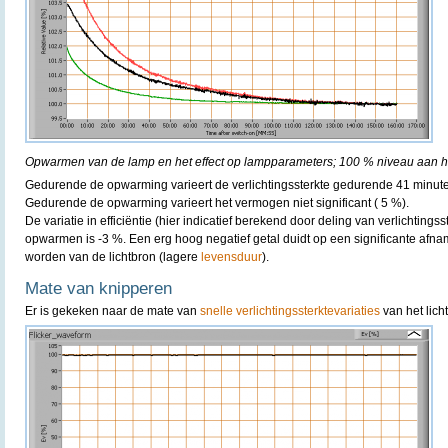
Opwarmen van de lamp en het effect op lampparameters; 100 % niveau aan he
Gedurende de opwarming varieert de verlichtingssterkte gedurende 41 minut
Gedurende de opwarming varieert het vermogen niet significant ( 5 %).
De variatie in efficiëntie (hier indicatief berekend door deling van verlichting
opwarmen is -3 %. Een erg hoog negatief getal duidt op een significante afn
worden van de lichtbron (lagere
levensduur
).
Mate van knipperen
Er is gekeken naar de mate van
snelle verlichtingssterktevariaties
van het lich