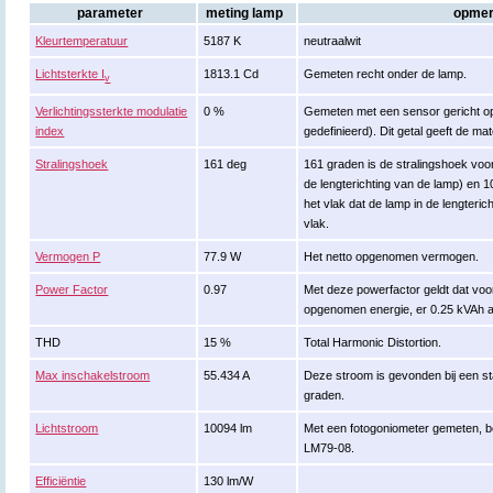
parameter
meting lamp
opmer
Kleurtemperatuur
5187 K
neutraalwit
Lichtsterkte I
1813.1 Cd
Gemeten recht onder de lamp.
v
Verlichtingssterkte modulatie
0 %
Gemeten met een sensor gericht op
index
gedefinieerd). Dit getal geeft de m
Stralingshoek
161 deg
161 graden is de stralingshoek voo
de lengterichting van de lamp) en 1
het vlak dat de lamp in de lengteric
vlak.
Vermogen P
77.9 W
Het netto opgenomen vermogen.
Power Factor
0.97
Met deze powerfactor geldt dat voo
opgenomen energie, er 0.25 kVAh a
THD
15 %
Total Harmonic Distortion.
Max inschakelstroom
55.434 A
Deze stroom is gevonden bij een s
graden.
Lichtstroom
10094 lm
Met een fotogoniometer gemeten, b
LM79-08.
Efficiëntie
130 lm/W