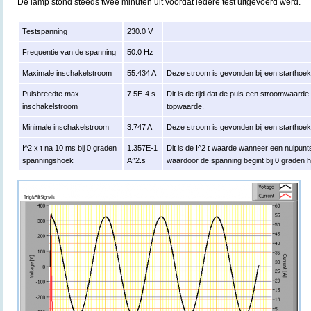
De lamp stond steeds twee minuten uit voordat iedere test uitgevoerd werd.
Testspanning
230.0 V
Frequentie van de spanning
50.0 Hz
Maximale inschakelstroom
55.434 A
Deze stroom is gevonden bij een starthoe
Pulsbreedte max
7.5E-4 s
Dit is de tijd dat de puls een stroomwaard
inschakelstroom
topwaarde.
Minimale inschakelstroom
3.747 A
Deze stroom is gevonden bij een starthoe
I^2 x t na 10 ms bij 0 graden
1.357E-1
Dit is de I^2 t waarde wanneer een nulpun
spanningshoek
A^2.s
waardoor de spanning begint bij 0 graden 