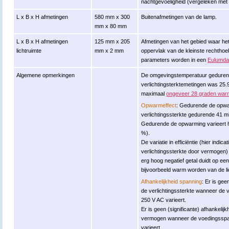
nachtgevoeligheid (vergeleken met 
L x B x H afmetingen
580 mm x 300
Buitenafmetingen van de lamp.
mm x 80 mm
L x B x H afmetingen
125 mm x 205
Afmetingen van het gebied waar het
lichtruimte
mm x 2 mm
oppervlak van de kleinste rechthoe
parameters worden in een
Eulumdat
Algemene opmerkingen
De omgevingstemperatuur gedurend
verlichtingsterktemetingen was 25.
maximaal
ongeveer 28 graden war
Opwarmeffect
: Gedurende de opwa
verlichtingssterkte gedurende 41 m
Gedurende de opwarming varieert he
%).
De variatie in efficiëntie (hier indic
verlichtingssterkte door vermogen
erg hoog negatief getal duidt op ee
bijvoorbeeld warm worden van de li
Afhankelijkheid spanning
: Er is gee
de verlichtingssterkte wanneer de
250 V AC varieert.
Er is geen (significante) afhankeli
vermogen wanneer de voedingsspa
varieert.