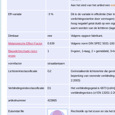
Aan het eind van het artikel een
ext
Eff-variatie
-3 %
Dit is de variatie in efficiëntie (hie
verlichtingssterkte door vermogen
hoog negatief getal duidt op een si
warm worden van de lichtbron (lage
Dimbaar
nee
Volgens opgave fabrikant.
Melanopische Effect Factor
0.639
Volgens norm DIN SPEC 5031-100:
Blauwlichtschade risico
1
0=geen, 1=laag, 2 = gemiddeld, 3=h
groep
vormfactor
straatlantaarn
Lichtsterkteclassificatie
G2
Geïnstalleerde lichtsterkte die ger
beperking van storende verblinding 
2:2003)
Verblindingsindexclassificatie
D1
Het verblindingsgetal is 6873 [cd/m]
verblindingsrisico (cf EN 13201-2:
artikelnummer
423865
Eulumdat file
Rechtsklik op het icoon en sla het 