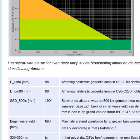
Het niveau van blauw licht van deze lamp tov de blootstellingslimiet en de ver
classificatiegebieden.
L_lum0 [mm]
98
Afmeting helderste gedeelte lamp in C0-C180 richtin
L_lum90 [mm]
98
Afmeting helderste gedeelte lamp in C90-C270 richti
SSD_500lx [mm]
1904
Berekende afstand waarop 500 lux gemeten zou moe
wanneer deze zich bevindt in het verre veld van de
mm is dan is op grond van de norm IEC 62471:200
Begin verre veld
693
Minimale afstand waarbij de lamp gezien kan worden 
[mm]
2
dat Ev evenredig is met (1/afstand)
.
300-350 nm
ja
In het geval dat OliNo heeft gemeten met een Spe