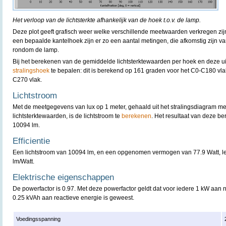
Het verloop van de lichtsterkte afhankelijk van de hoek t.o.v. de lamp.
Deze plot geeft grafisch weer welke verschillende meetwaarden verkregen zijn
een bepaalde kantelhoek zijn er zo een aantal metingen, die afkomstig zijn v
rondom de lamp.
Bij het berekenen van de gemiddelde lichtsterktewaarden per hoek en deze uit t
stralingshoek
te bepalen: dit is berekend op 161 graden voor het C0-C180 vl
C270 vlak.
Lichtstroom
Met de meetgegevens van lux op 1 meter, gehaald uit het stralingsdiagram m
lichtsterktewaarden, is de lichtstroom te
berekenen
. Het resultaat van deze b
10094 lm.
Efficientie
Een lichtstroom van 10094 lm, en een opgenomen vermogen van 77.9 Watt, lev
lm/Watt.
Elektrische eigenschappen
De powerfactor is 0.97. Met deze powerfactor geldt dat voor iedere 1 kW aan
0.25 kVAh aan reactieve energie is geweest.
Voedingsspanning