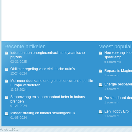
Recente artikelen
Meest populai
Iedereen een energiecontract met dynamische
Hoe vervang ik 
prijzen!
spaarlamp
03-31-2025
5 comments
Oldtimer regeling voor elektrische auto’s
Reparatie Magim
12-24-2024
1 comment
Met meer duurzame energie de concurrentie positie
Energie besparen
Europa verbeteren
1 comment
11-18-2024
Stroomvraag en stroomaanbod beter in balans
De standaard deur
brengen
1 comment
01-21-2024
Een Hobby Erbij
Minder straling en minder stroomgebruik
1 comment
01-05-2024
Versie
1.10.1