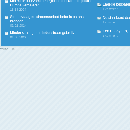
Met meer duurzame energie de concurrentie positie
Energie besparen
Europa verbeteren
1 comment
11-18-2024
Stroomvraag en stroomaanbod beter in balans
De standaard deur
brengen
1 comment
01-21-2024
Een Hobby Erbij
Minder straling en minder stroomgebruik
1 comment
01-05-2024
Versie
1.10.1