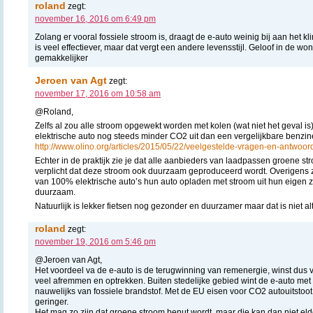
roland
zegt:
november 16, 2016 om 6:49 pm
Zolang er vooral fossiele stroom is, draagt de e-auto weinig bij aan het k
is veel effectiever, maar dat vergt een andere levensstijl. Geloof in de w
gemakkelijker
Jeroen van Agt
zegt:
november 17, 2016 om 10:58 am
@Roland,
Zelfs al zou alle stroom opgewekt worden met kolen (wat niet het geval i
elektrische auto nog steeds minder CO2 uit dan een vergelijkbare benzi
http://www.olino.org/articles/2015/05/22/veelgestelde-vragen-en-antwoor
Echter in de praktijk zie je dat alle aanbieders van laadpassen groene 
verplicht dat deze stroom ook duurzaam geproduceerd wordt. Overigens z
van 100% elektrische auto’s hun auto opladen met stroom uit hun eigen z
duurzaam.
Natuurlijk is lekker fietsen nog gezonder en duurzamer maar dat is niet alt
roland
zegt:
november 19, 2016 om 5:46 pm
@Jeroen van Agt,
Het voordeel va de e-auto is de terugwinning van remenergie, winst dus v
veel afremmen en optrekken. Buiten stedelijke gebied wint de e-auto met 
nauwelijks van fossiele brandstof. Met de EU eisen voor CO2 autouitstoot
geringer.
Het mag zo zijn dat groene stroom benut wordt, maar die kan dan niet e