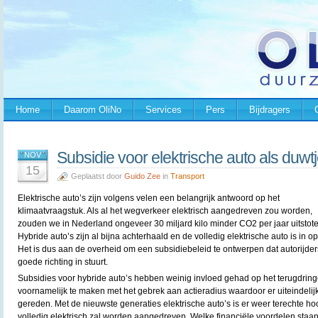
Home
Daarom OliNo
Services
Pers
Bijdragers
Subsidie voor elektrische auto als duwtj
NOV
15
Geplaatst door
Guido Zee
in
Transport
Elektrische auto’s zijn volgens velen een belangrijk antwoord op het
klimaatvraagstuk. Als al het wegverkeer elektrisch aangedreven zou worden,
zouden we in Nederland ongeveer 30 miljard kilo minder CO2 per jaar uitstote
Hybride auto’s zijn al bijna achterhaald en de volledig elektrische auto is in o
Het is dus aan de overheid om een subsidiebeleid te ontwerpen dat autorijder
goede richting in stuurt.
Subsidies voor hybride auto’s hebben weinig invloed gehad op het terugdringe
voornamelijk te maken met het gebrek aan actieradius waardoor er uiteindelij
gereden. Met de nieuwste generaties elektrische auto’s is er weer terechte ho
volledig elektrisch zal worden aangedreven. Welke financiële voordelen staa