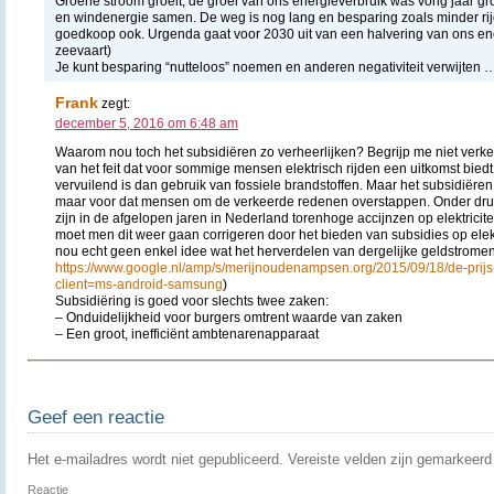
Groene stroom groeit, de groei van ons energieverbruik was vorig jaar g
en windenergie samen. De weg is nog lang en besparing zoals minder rij
goedkoop ook. Urgenda gaat voor 2030 uit van een halvering van ons ene
zeevaart)
Je kunt besparing “nutteloos” noemen en anderen negativiteit verwijten 
Frank
zegt:
december 5, 2016 om 6:48 am
Waarom nou toch het subsidiëren zo verheerlijken? Begrijp me niet verkee
van het feit dat voor sommige mensen elektrisch rijden een uitkomst biedt
vervuilend is dan gebruik van fossiele brandstoffen. Maar het subsidiëren 
maar voor dat mensen om de verkeerde redenen overstappen. Onder dru
zijn in de afgelopen jaren in Nederland torenhoge accijnzen op elektricite
moet men dit weer gaan corrigeren door het bieden van subsidies op ele
nou echt geen enkel idee wat het herverdelen van dergelijke geldstromen
https://www.google.nl/amp/s/merijnoudenampsen.org/2015/09/18/de-prijs
client=ms-android-samsung
)
Subsidiëring is goed voor slechts twee zaken:
– Onduidelijkheid voor burgers omtrent waarde van zaken
– Een groot, inefficiënt ambtenarenapparaat
Geef een reactie
Het e-mailadres wordt niet gepubliceerd.
Vereiste velden zijn gemarkeer
Reactie