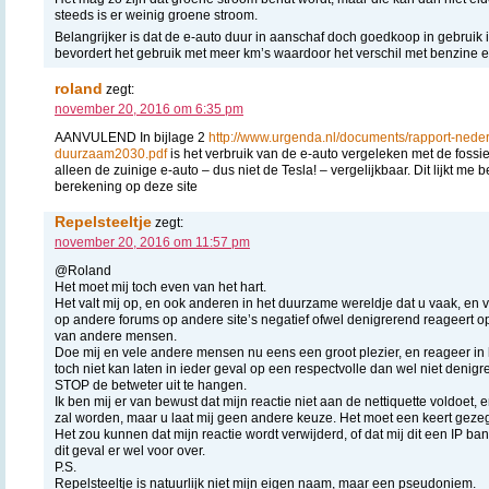
steeds is er weinig groene stroom.
Belangrijker is dat de e-auto duur in aanschaf doch goedkoop in gebruik i
bevordert het gebruik met meer km’s waardoor het verschil met benzine en
roland
zegt:
november 20, 2016 om 6:35 pm
AANVULEND In bijlage 2
http://www.urgenda.nl/documents/rapport-nede
duurzaam2030.pdf
is het verbruik van de e-auto vergeleken met de fossie
alleen de zuinige e-auto – dus niet de Tesla! – vergelijkbaar. Dit lijkt m
berekening op deze site
Repelsteeltje
zegt:
november 20, 2016 om 11:57 pm
@Roland
Het moet mij toch even van het hart.
Het valt mij op, en ook anderen in het duurzame wereldje dat u vaak, en v
op andere forums op andere site’s negatief ofwel denigrerend reageert 
van andere mensen.
Doe mij en vele andere mensen nu eens een groot plezier, en reageer in he
toch niet kan laten in ieder geval op een respectvolle dan wel niet denig
STOP de betweter uit te hangen.
Ik ben mij er van bewust dat mijn reactie niet aan de nettiquette voldoet, e
zal worden, maar u laat mij geen andere keuze. Het moet een keert gez
Het zou kunnen dat mijn reactie wordt verwijderd, of dat mij dit een IP ban
dit geval er wel voor over.
P.S.
Repelsteeltje is natuurlijk niet mijn eigen naam, maar een pseudoniem.