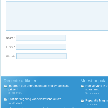
Naam
*
E-mail
*
Website
Recente artikelen
Meest populai
Iedereen een energiecontract met dynamische
Hoe vervang ik 
prijzen!
spaarlamp
03-31-2025
5 comments
Oldtimer regeling voor elektrische auto’s
Reparatie Magim
12-24-2024
1 comment