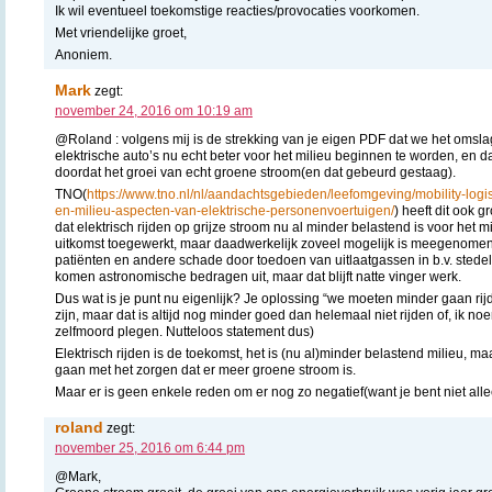
Ik wil eventueel toekomstige reacties/provocaties voorkomen.
Met vriendelijke groet,
Anoniem.
Mark
zegt:
november 24, 2016 om 10:19 am
@Roland : volgens mij is de strekking van je eigen PDF dat we het omsla
elektrische auto’s nu echt beter voor het milieu beginnen te worden, en d
doordat het groei van echt groene stroom(en dat gebeurd gestaag).
TNO(
https://www.tno.nl/nl/aandachtsgebieden/leefomgeving/mobility-logis
en-milieu-aspecten-van-elektrische-personenvoertuigen/
) heeft dit ook g
dat elektrisch rijden op grijze stroom nu al minder belastend is voor het mi
uitkomst toegewerkt, maar daadwerkelijk zoveel mogelijk is meegenomen
patiënten en andere schade door toedoen van uitlaatgassen in b.v. stede
komen astronomische bedragen uit, maar dat blijft natte vinger werk.
Dus wat is je punt nu eigenlijk? Je oplossing “we moeten minder gaan r
zijn, maar dat is altijd nog minder goed dan helemaal niet rijden of, ik 
zelfmoord plegen. Nutteloos statement dus)
Elektrisch rijden is de toekomst, het is (nu al)minder belastend milieu, m
gaan met het zorgen dat er meer groene stroom is.
Maar er is geen enkele reden om er nog zo negatief(want je bent niet allee
roland
zegt:
november 25, 2016 om 6:44 pm
@Mark,