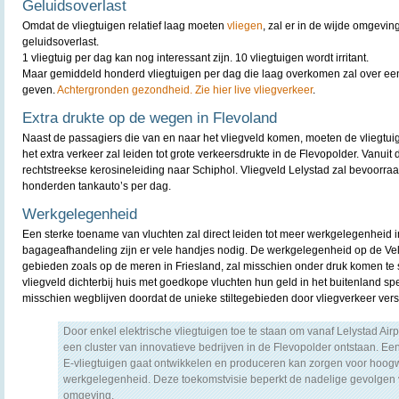
Geluidsoverlast
Omdat de vliegtuigen relatief laag moeten
vliegen
, zal er in de wijde omgevin
geluidsoverlast.
1 vliegtuig per dag kan nog interessant zijn. 10 vliegtuigen wordt irritant.
Maar gemiddeld honderd vliegtuigen per dag die laag overkomen zal over een
geven.
Achtergronden gezondheid.
Zie hier live vliegverkeer
.
Extra drukte op de wegen in Flevoland
Naast de passagiers die van en naar het vliegveld komen, moeten de vliegtu
het extra verkeer zal leiden tot grote verkeersdrukte in de Flevopolder. Vanuit
rechtstreekse kerosineleiding naar Schiphol. Vliegveld Lelystad zal bevoorr
honderden tankauto’s per dag.
Werkgelegenheid
Een sterke toename van vluchten zal direct leiden tot meer werkgelegenheid in
bagageafhandeling zijn er vele handjes nodig. De werkgelegenheid op de Vel
gebieden zoals op de meren in Friesland, zal misschien onder druk komen te 
vliegveld dichterbij huis met goedkope vluchten hun geld in het buitenland s
misschien wegblijven doordat de unieke stiltegebieden door vliegverkeer vers
Door enkel elektrische vliegtuigen toe te staan om vanaf Lelystad Airpo
een cluster van innovatieve bedrijven in de Flevopolder ontstaan. Een
E-vliegtuigen gaat ontwikkelen en produceren kan zorgen voor hoog
werkgelegenheid. Deze toekomstvisie beperkt de nadelige gevolgen 
omgeving.