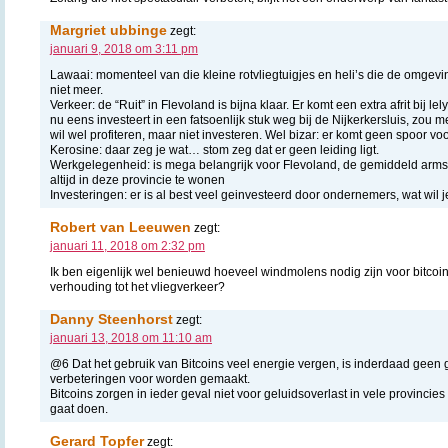
Margriet ubbinge
zegt:
januari 9, 2018 om 3:11 pm
Lawaai: momenteel van die kleine rotvliegtuigjes en heli’s die de omgevi
niet meer.
Verkeer: de “Ruit” in Flevoland is bijna klaar. Er komt een extra afrit bij le
nu eens investeert in een fatsoenlijk stuk weg bij de Nijkerkersluis, zou
wil wel profiteren, maar niet investeren. Wel bizar: er komt geen spoor voor
Kerosine: daar zeg je wat… stom zeg dat er geen leiding ligt.
Werkgelegenheid: is mega belangrijk voor Flevoland, de gemiddeld arm
altijd in deze provincie te wonen
Investeringen: er is al best veel geinvesteerd door ondernemers, wat wil
Robert van Leeuwen
zegt:
januari 11, 2018 om 2:32 pm
Ik ben eigenlijk wel benieuwd hoeveel windmolens nodig zijn voor bitcoins
verhouding tot het vliegverkeer?
Danny Steenhorst
zegt:
januari 13, 2018 om 11:10 am
@6 Dat het gebruik van Bitcoins veel energie vergen, is inderdaad geen
verbeteringen voor worden gemaakt.
Bitcoins zorgen in ieder geval niet voor geluidsoverlast in vele provincies
gaat doen.
Gerard Topfer
zegt: