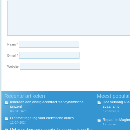
Naam
*
E-mail
*
Website
Recente artikelen
Meest populai
Iedereen een energiecontract met dynamische
Hoe vervang ik 
prijzen!
spaarlamp
03-31-2025
5 comments
Oldtimer regeling voor elektrische auto’s
Reparatie Magim
12-24-2024
1 comment
Met meer duurzame energie de concurrentie positie