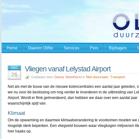
Home
Daarom OliNo
Services
Pers
Bijdragers
Vliegen vanaf Lelystad Airport
DEC
26
Geplaatst door
Danny Steenhorst
in
Niet-duurzaam
,
Transport
Net als met de bouw van de nieuwe kolencentrales een aantal jaar geleden, 
we nu voor de beslissing om nog verder te investeren in de uitbreiding van Le
Airport. Wordt er flink geïnvesteerd, dan hebben we daar over een aantal jaar
waarschijnlijk spijt van.
Klimaat
Om de opwarming en daarmee klimaatverandering te voorkomen moeten we d
mogelijk sterk beperken. Een vliegveld bouwen waar vliegtuigen miljoenen lit
hier haaks op.