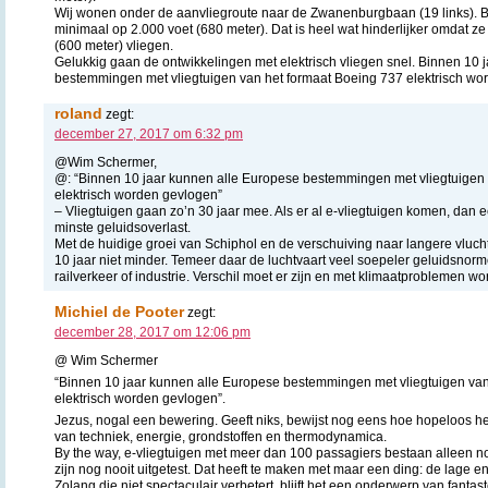
Wij wonen onder de aanvliegroute naar de Zwanenburgbaan (19 links). Bij
minimaal op 2.000 voet (680 meter). Dat is heel wat hinderlijker omdat z
(600 meter) vliegen.
Gelukkig gaan de ontwikkelingen met elektrisch vliegen snel. Binnen 10 
bestemmingen met vliegtuigen van het formaat Boeing 737 elektrisch wo
roland
zegt:
december 27, 2017 om 6:32 pm
@Wim Schermer,
@: “Binnen 10 jaar kunnen alle Europese bestemmingen met vliegtuigen
elektrisch worden gevlogen”
– Vliegtuigen gaan zo’n 30 jaar mee. Als er al e-vliegtuigen komen, dan e
minste geluidsoverlast.
Met de huidige groei van Schiphol en de verschuiving naar langere vlucht
10 jaar niet minder. Temeer daar de luchtvaart veel soepeler geluidsnor
railverkeer of industrie. Verschil moet er zijn en met klimaatproblemen w
Michiel de Pooter
zegt:
december 28, 2017 om 12:06 pm
@ Wim Schermer
“Binnen 10 jaar kunnen alle Europese bestemmingen met vliegtuigen van
elektrisch worden gevlogen”.
Jezus, nogal een bewering. Geeft niks, bewijst nog eens hoe hopeloos he
van techniek, energie, grondstoffen en thermodynamica.
By the way, e-vliegtuigen met meer dan 100 passagiers bestaan alleen n
zijn nog nooit uitgetest. Dat heeft te maken met maar een ding: de lage e
Zolang die niet spectaculair verbetert, blijft het een onderwerp van fantast