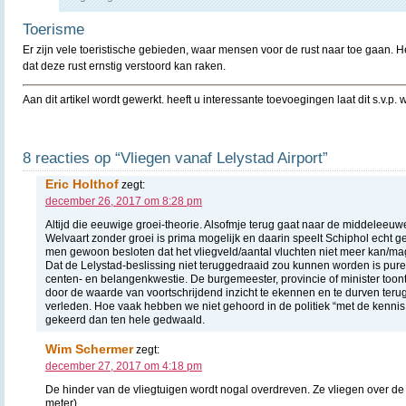
Toerisme
Er zijn vele toeristische gebieden, waar mensen voor de rust naar toe gaan. He
dat deze rust ernstig verstoord kan raken.
Aan dit artikel wordt gewerkt. heeft u interessante toevoegingen laat dit s.v.p. 
8 reacties op “Vliegen vanaf Lelystad Airport”
Eric Holthof
zegt:
december 26, 2017 om 8:28 pm
Altijd die eeuwige groei-theorie. Alsofmje terug gaat naar de middeleeuwe
Welvaart zonder groei is prima mogelijk en daarin speelt Schiphol echt g
men gewoon besloten dat het vliegveld/aantal vluchten niet meer kan/mag
Dat de Lelystad-beslissing niet teruggedraaid zou kunnen worden is pur
centen- en belangenkwestie. De burgemeester, provincie of minister toon
door de waarde van voortschrijdend inzicht te ekennen en te durven terug
verleden. Hoe vaak hebben we niet gehoord in de politiek “met de kennis
gekeerd dan ten hele gedwaald.
Wim Schermer
zegt:
december 27, 2017 om 4:18 pm
De hinder van de vliegtuigen wordt nogal overdreven. Ze vliegen over de
meter).