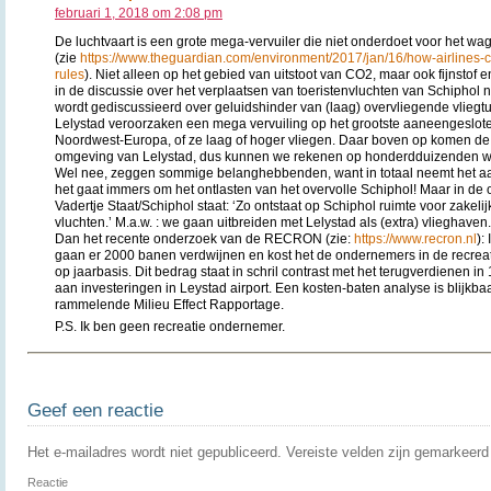
februari 1, 2018 om 2:08 pm
De luchtvaart is een grote mega-vervuiler die niet onderdoet voor het w
(zie
https://www.theguardian.com/environment/2017/jan/16/how-airlines-
rules
). Niet alleen op het gebied van uitstoot van CO2, maar ook fijnstof 
in de discussie over het verplaatsen van toeristenvluchten van Schiphol 
wordt gediscussieerd over geluidshinder van (laag) overvliegende vlieg
Lelystad veroorzaken een mega vervuiling op het grootste aaneengeslot
Noordwest-Europa, of ze laag of hoger vliegen. Daar boven op komen de m
omgeving van Lelystad, dus kunnen we rekenen op honderdduizenden weg
Wel nee, zeggen sommige belanghebbenden, want in totaal neemt het aan
het gaat immers om het ontlasten van het overvolle Schiphol! Maar in de of
Vadertje Staat/Schiphol staat: ‘Zo ontstaat op Schiphol ruimte voor zakelij
vluchten.’ M.a.w. : we gaan uitbreiden met Lelystad als (extra) vlieghaven.
Dan het recente onderzoek van de RECRON (zie:
https://www.recron.nl
):
gaan er 2000 banen verdwijnen en kost het de ondernemers in de recreat
op jaarbasis. Dit bedrag staat in schril contrast met het terugverdienen in
aan investeringen in Leystad airport. Een kosten-baten analyse is blijkbaa
rammelende Milieu Effect Rapportage.
P.S. Ik ben geen recreatie ondernemer.
Geef een reactie
Het e-mailadres wordt niet gepubliceerd.
Vereiste velden zijn gemarkeer
Reactie