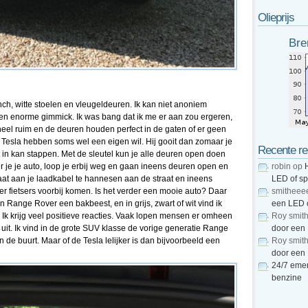
Olieprijs
Bre
ch, witte stoelen en vleugeldeuren. Ik kan niet anoniem
een enorme gimmick. Ik was bang dat ik me er aan zou ergeren,
heel ruim en de deuren houden perfect in de gaten of er geen
e Tesla hebben soms wel een eigen wil. Hij gooit dan zomaar je
Recente re
iet in kan stappen. Met de sleutel kun je alle deuren open doen
 je je auto, loop je erbij weg en gaan ineens deuren open en
robin
op
taat aan je laadkabel te hannesen aan de straat en ineens
LED of s
 er fietsers voorbij komen. Is het verder een mooie auto? Daar
smitheee
n Range Rover een bakbeest, en in grijs, zwart of wit vind ik
een LED 
 Ik krijg veel positieve reacties. Vaak lopen mensen er omheen
Roy smit
 uit. Ik vind in de grote SUV klasse de vorige generatie Range
door een
 de buurt. Maar of de Tesla lelijker is dan bijvoorbeeld een
Roy smit
door een
24/7 emer
benzine