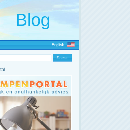
English
tal