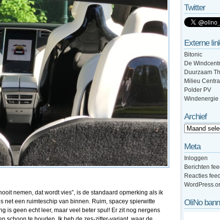
Twitter
Externe lin
Bitonic
De Windcentr
Duurzaam Th
Milieu Centra
Polder PV
Windenergie
Archief
Meta
Inloggen
Berichten fe
Reacties fee
WordPress.o
 nooit nemen, dat wordt vies”, is de standaard opmerking als ik
s net een ruimteschip van binnen. Ruim, spacey spierwitte
OliNo bann
g is geen echt leer, maar veel beter spul! Er zit nog nergens
 en schoon te houden. Ik heb de zes-zitter-variant, waar de