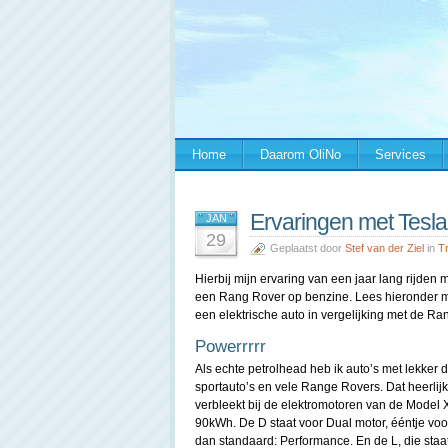
Home
Daarom OliNo
Services
Ervaringen met Tesl
JAN
29
Geplaatst door
Stef van der Ziel
in
T
Hierbij mijn ervaring van een jaar lang rijden
een Rang Rover op benzine. Lees hieronder mi
een elektrische auto in vergelijking met de Ra
Powerrrrr
Als echte petrolhead heb ik auto’s met lekker
sportauto’s en vele Range Rovers. Dat heerlijke
verbleekt bij de elektromotoren van de Model X
90kWh. De D staat voor Dual motor, ééntje voor
dan standaard: Performance. En de L, die staa