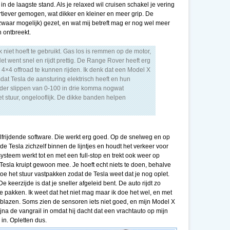
 in de laagste stand. Als je relaxed wil cruisen schakel je vering
rtiever gemogen, wat dikker en kleiner en meer grip. De
 zwaar mogelijk) gezet, en wat mij betreft mag er nog wel meer
n ontbreekt.
k niet hoeft te gebruikt. Gas los is remmen op de motor,
t went snel en rijdt prettig. De Range Rover heeft erg
4×4 offroad te kunnen rijden. Ik denk dat een Model X
dat Tesla de aansturing elektrisch heeft en hun
onder slippen van 0-100 in drie komma nogwat
 stuur, ongelooflijk. De dikke banden helpen
lfrijdende software. Die werkt erg goed. Op de snelweg en op
e Tesla zichzelf binnen de lijntjes en houdt het verkeer voor
 systeem werkt tot en met een full-stop en trekt ook weer op
 Tesla kruipt gewoon mee. Je hoeft echt niets te doen, behalve
e het stuur vastpakken zodat de Tesla weet dat je nog oplet.
e keerzijde is dat je sneller afgeleid bent. De auto rijdt zo
 te pakken. Ik weet dat het niet mag maar ik doe het wel, en met
n geblazen. Soms zien de sensoren iets niet goed, en mijn Model X
na de vangrail in omdat hij dacht dat een vrachtauto op mijn
 in. Opletten dus.