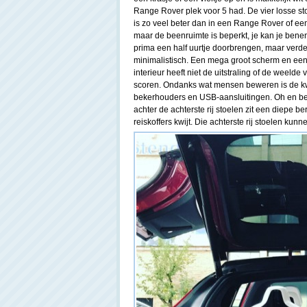
Range Rover plek voor 5 had. De vier losse st
is zo veel beter dan in een Range Rover of ee
maar de beenruimte is beperkt, je kan je benen
prima een half uurtje doorbrengen, maar verder 
minimalistisch. Een mega groot scherm en een s
interieur heeft niet de uitstraling of de weel
scoren. Ondanks wat mensen beweren is de kwa
bekerhouders en USB-aansluitingen. Oh en berg
achter de achterste rij stoelen zit een diepe
reiskoffers kwijt. Die achterste rij stoelen kunn