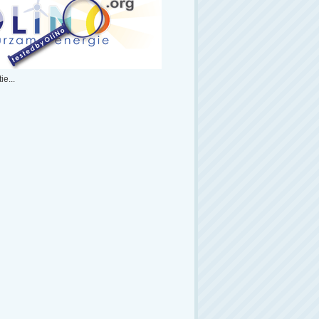
ie...