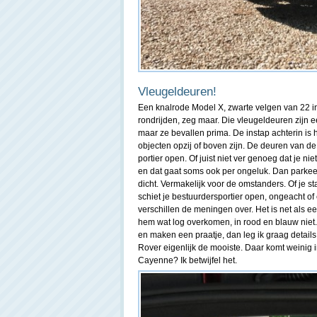
Vleugeldeuren!
Een knalrode Model X, zwarte velgen van 22 in
rondrijden, zeg maar. Die vleugeldeuren zijn 
maar ze bevallen prima. De instap achterin is 
objecten opzij of boven zijn. De deuren van d
portier open. Of juist niet ver genoeg dat je n
en dat gaat soms ook per ongeluk. Dan parkeer
dicht. Vermakelijk voor de omstanders. Of je s
schiet je bestuurdersportier open, ongeacht of
verschillen de meningen over. Het is net als ee
hem wat log overkomen, in rood en blauw niet.
en maken een praatje, dan leg ik graag details
Rover eigenlijk de mooiste. Daar komt weinig in
Cayenne? Ik betwijfel het.