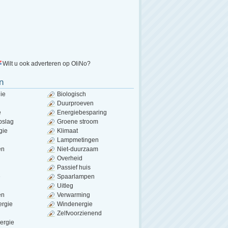
Wilt u ook adverteren op OliNo?
n
ie
Biologisch
Duurproeven
e
Energiebesparing
pslag
Groene stroom
gie
Klimaat
Lampmetingen
en
Niet-duurzaam
Overheid
Passief huis
e
Spaarlampen
Uitleg
en
Verwarming
ergie
Windenergie
Zelfvoorzienend
ergie