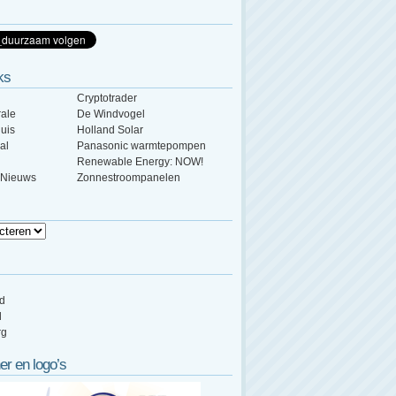
ks
Cryptotrader
ale
De Windvogel
uis
Holland Solar
al
Panasonic warmtepompen
Renewable Energy: NOW!
 Nieuws
Zonnestroompanelen
ed
d
rg
er en logo’s