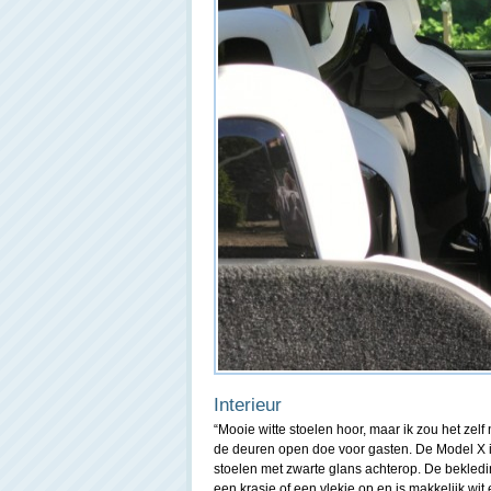
Interieur
“Mooie witte stoelen hoor, maar ik zou het zelf
de deuren open doe voor gasten. De Model X i
stoelen met zwarte glans achterop. De bekledin
een krasje of een vlekje op en is makkelijk wit