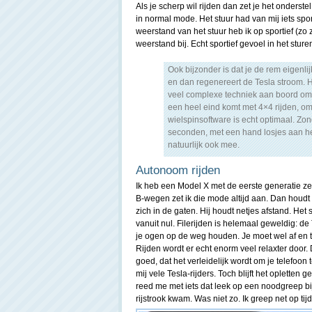
Als je scherp wil rijden dan zet je het onderstel
in normal mode. Het stuur had van mij iets spo
weerstand van het stuur heb ik op sportief (zo
weerstand bij. Echt sportief gevoel in het sture
Ook bijzonder is dat je de rem eigenlij
en dan regenereert de Tesla stroom. He
veel complexe techniek aan boord om 
een heel eind komt met 4×4 rijden, om
wielspinsoftware is echt optimaal. Z
seconden, met een hand losjes aan het
natuurlijk ook mee.
Autonoom rijden
Ik heb een Model X met de eerste generatie ze
B-wegen zet ik die mode altijd aan. Dan houdt d
zich in de gaten. Hij houdt netjes afstand. Het
vanuit nul. Filerijden is helemaal geweldig: de
je ogen op de weg houden. Je moet wel af en to
Rijden wordt er echt enorm veel relaxter door. D
goed, dat het verleidelijk wordt om je telefoon
mij vele Tesla-rijders. Toch blijft het oplette
reed me met iets dat leek op een noodgreep bij
rijstrook kwam. Was niet zo. Ik greep net op tijd