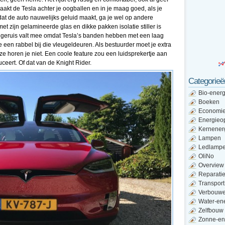
maakt de Tesla achter je oogballen en in je maag goed, als je
mdat de auto nauwelijks geluid maakt, ga je wel op andere
t zijn gelamineerde glas en dikke pakken isolatie stiller is
engeruis valt mee omdat Tesla’s banden hebben met een laag
 een rabbel bij die vleugeldeuren. Als bestuurder moet je extra
e horen je niet. Een coole feature zou een luidsprekertje aan
ceert. Of dat van de Knight Rider.
Categorieë
Bio-energ
Boeken
Economi
Energieo
Kernener
Lampen
Ledlamp
OliNo
Overview
Reparati
Transport
Verbouw
Water-en
Zelfbouw
Zonne-en