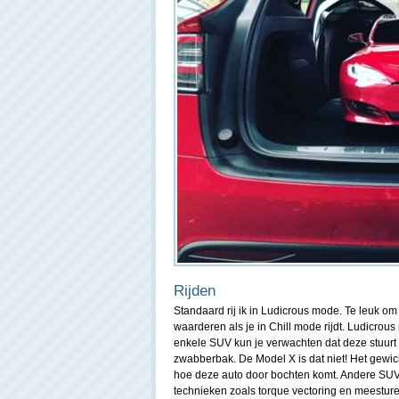
Rijden
Standaard rij ik in Ludicrous mode. Te leuk om
waarderen als je in Chill mode rijdt. Ludicrous
enkele SUV kun je verwachten dat deze stuurt
zwabberbak. De Model X is dat niet! Het gewich
hoe deze auto door bochten komt. Andere SUV
technieken zoals torque vectoring en meesturen