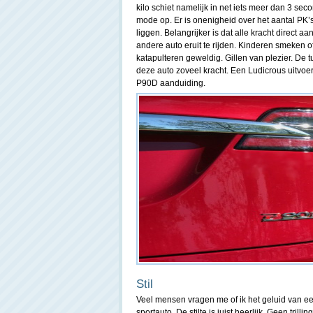
kilo schiet namelijk in net iets meer dan 3 s
mode op. Er is onenigheid over het aantal PK’s
liggen. Belangrijker is dat alle kracht direct aan
andere auto eruit te rijden. Kinderen smeken 
katapulteren geweldig. Gillen van plezier. De t
deze auto zoveel kracht. Een Ludicrous uitvoe
P90D aanduiding.
Stil
Veel mensen vragen me of ik het geluid van een
sportauto. De stilte is juist heerlijk. Geen trill