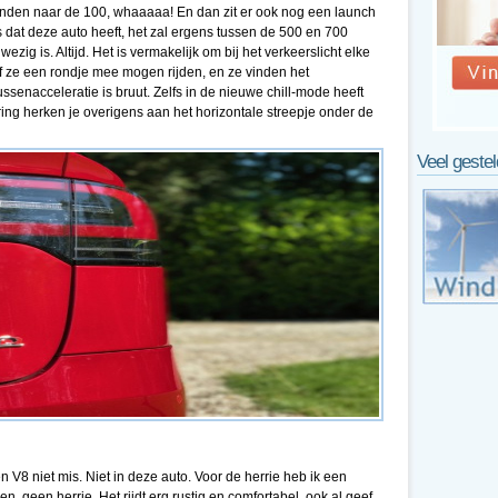
econden naar de 100, whaaaaa! En dan zit er ook nog een launch
 dat deze auto heeft, het zal ergens tussen de 500 en 700
wezig is. Altijd. Het is vermakelijk om bij het verkeerslicht elke
of ze een rondje mee mogen rijden, en ze vinden het
ussenacceleratie is bruut. Zelfs in de nieuwe chill-mode heeft
ring herken je overigens aan het horizontale streepje onder de
Veel geste
 V8 niet mis. Niet in deze auto. Voor de herrie heb ik een
ingen, geen herrie. Het rijdt erg rustig en comfortabel, ook al geef