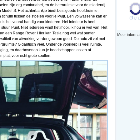
oelen zijn erg comfortabel, en de beenruimte voor de middenrij
n Model S. Het achterbankje biedt best goede hoofdruimte,
 schuin tussen de stoelen voor je kwijt. Een volwassene kan er
is het vooral handig voor kinderen. Het interieur is heel
tuur. Punt. Niet iedereen vindt het mooi, ik hou er wel van. Het
de van een Range Rover. Hier kan Tesla nog wel wat punten
Meer informat
liteit van afwerking verder gewoon goed. De auto zit vol met
ruimte? Gigantisch veel. Onder de voorklep is veel ruimte,
 berging, en daarbovenop kun je boodschappentassen of
en plat, voor echt grote spullen.