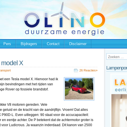
Pers
Bijdragers
Contact
Disclaimer
a model X
Lampenpor
ransport
26 Reacties»
 met een Tesla model X. Hiervoor had ik
jn bevindingen met het rijden van
nge Rover op fossiele brandstof.
 dikke V8 motoren gereden. Vele
 geluid en de kracht van de aandrijflijn. Vroem! Dat alles
 P90D-L. Even uitleggen: 90 staat voor de accucapaciteit:
 en eentje achter. De P betekent dat de achtermotor groter is
t voor Ludicrous. Ja waanzin inderdaad. Dit kanon van 2500