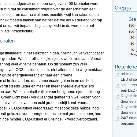
 van snel laadgemak en er een range van 400 kilometer wordt
Olieprijs
 zijn dat de consument twijfelt over de aanschaf van een
in de jaren daarna wel eens moeilijk kwijt kan raken op de
Bre
ebruik moeten maken van het feit dat we als Nederland voorop
en dat wij bepalend zijn als gezicht in de wereld op het
late infrastructuur.”
behalen
gestimuleerd in het elektrisch rijden. Steinbuch verwacht dat er
 gereden. Wat betreft zakelijke rijders wel te verstaan. Vooral
ar nog veel winst te behalen. Op dit moment zijn veel
Recente re
gen van CO2-uitstoot en dit is niet alleen op de weg merkbaar.
robin
op
 grijze energieleverancier naar een groene
LED of s
n of treffen andere duurzame maatregelen in en om het huis.
smitheee
ordt steeds luider en meer en meer energieleveranciers
een LED 
 aan. Wat dat betreft valt er voor het groene rijden ook nog
Roy smit
Groen Licht bleek vorig jaar dat gemeenten wel kiezen voor
door een
oom vaak niet van een echt groen bedrijf komt. Voordat
Roy smit
mogelijk CO2-uitstoot veroorzaakt, moet ook deze hobbel nog
door een
ordt gekozen voor energiecontracten met groene stroom, hoe
24/7 emer
 hoe minder CO2-uitstoot er uiteindelijk wordt veroorzaakt.
benzine