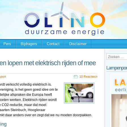
Pers
Bijdragers
Contact
Disclaimer
n lopen met elektrisch rijden of mee
Lampenpor
port
10 Reacties»
dt verkocht volledig elektrisch is.
ereniging, is het geen goed idee om te
delijke afspraken die Europa heeft
eten werken. Elektrisch rijden wordt
e CO2-reductie, maar dat moet
arten Steinbuch, Hoogleraar
kt daar anders over en zegt dat we nu moeten doorpakken.
ing