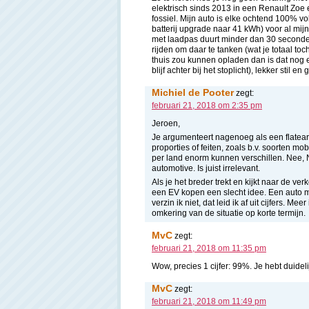
elektrisch sinds 2013 in een Renault Zoe 
fossiel. Mijn auto is elke ochtend 100% v
batterij upgrade naar 41 kWh) voor al mij
met laadpas duurt minder dan 30 seconden
rijden om daar te tanken (wat je totaal toc
thuis zou kunnen opladen dan is dat nog e
blijf achter bij het stoplicht), lekker stil en 
Michiel de Pooter
zegt:
februari 21, 2018 om 2:35 pm
Jeroen,
Je argumenteert nagenoeg als een flatea
proporties of feiten, zoals b.v. soorten mo
per land enorm kunnen verschillen. Nee, N
automotive. Is juist irrelevant.
Als je het breder trekt en kijkt naar de v
een EV kopen een slecht idee. Een auto me
verzin ik niet, dat leid ik af uit cijfers. Me
omkering van de situatie op korte termijn.
MvC
zegt:
februari 21, 2018 om 11:35 pm
Wow, precies 1 cijfer: 99%. Je hebt duidelij
MvC
zegt:
februari 21, 2018 om 11:49 pm