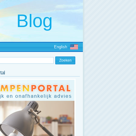
English
tal