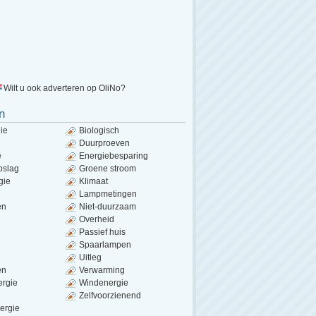
Wilt u ook adverteren op OliNo?
n
ie
Biologisch
Duurproeven
e
Energiebesparing
pslag
Groene stroom
gie
Klimaat
Lampmetingen
en
Niet-duurzaam
Overheid
Passief huis
e
Spaarlampen
Uitleg
en
Verwarming
ergie
Windenergie
Zelfvoorzienend
ergie