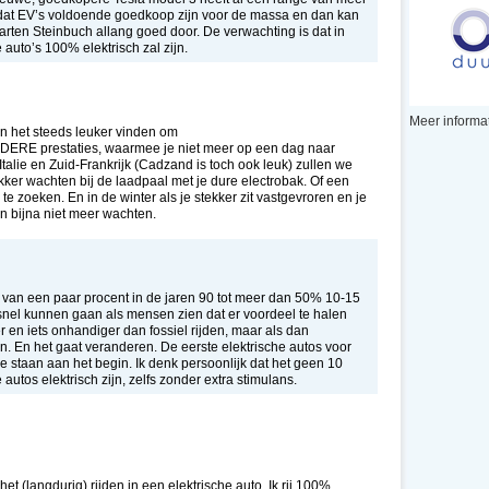
otdat EV’s voldoende goedkoop zijn voor de massa en dan kan
rten Steinbuch allang goed door. De verwachting is dat in
auto’s 100% elektrisch zal zijn.
Meer informat
en het steeds leuker vinden om
NDERE prestaties, waarmee je niet meer op een dag naar
 Italie en Zuid-Frankrijk (Cadzand is toch ook leuk) zullen we
kker wachten bij de laadpaal met je dure electrobak. Of een
 zoeken. En in de winter als je stekker zit vastgevroren en je
kan bijna niet meer wachten.
, van een paar procent in de jaren 90 tot meer dan 50% 10-15
n snel kunnen gaan als mensen zien dat er voordeel te halen
der en iets onhandiger dan fossiel rijden, maar als dan
. En het gaat veranderen. De eerste elektrische autos voor
e staan aan het begin. Ik denk persoonlijk dat het geen 10
utos elektrisch zijn, zelfs zonder extra stimulans.
et (langdurig) rijden in een elektrische auto. Ik rij 100%