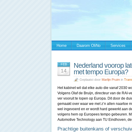
Home
Daarom OliNo
Services
Nederland voorop late
FEB
14
met tempo Europa?
Geplaatst door
Marlijn Pruim
in
Trans
Het kabinet wil dat elke auto die vanaf 2030 wor
Volgens Olaf de Bruijn, directeur van de RAI-v
ver vooruit te lopen op Europa. Dit door de dui
gemaakt over waar we met z’n allen naartoe mo
wel ingevoerd en er wordt hard gewerkt aan d
volgens hem op Europees tempo gebeuren. Ma
Automotive Technology aan TU Eindhoven, den
Prachtige buitenkans of verschuiv