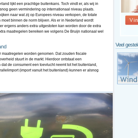
and lijkt een prachtige buitenkans. Toch vindt er, als wij in
snog geen vermindering op internationaal niveau plaats.
jken naar wat zij op Europees niveau verkopen, de totale
en moet binnen de norm blijven. Als er in Nederland wordt
er ergens anders extra uitgestoten kan worden door de extra
xtra maatregelen bereiken we volgens De Bruijn nationaal wel
Veel geste
and
er maatregelen worden genomen. Dat zouden fiscale
verheid stuurt in de markt. Hierdoor ontstaat een
n dat de consument een toevlucht neemt tot het buitenland,
allelimport (import vanuit het buitenland) kunnen er alsnog