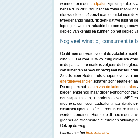
wanneer er meer
laadpalen
zijn, er sprake is
behaald. In 2025 zou het dan zomaar zo kunnen
nieuwe diesel- of benzineauto omdat men deze 
tweedehands markt. “Ik denk dat we juist nu g
lopen, dat we een industrie hebben opgebouwd 
gebied van kennis en kunnen op het gebied van 
Nog veel winst bij consument te 
Op dit moment wordt vooral de zakelijke markt 
eind 2019 al voor 10% volledig elektrisch wordt
in de particuliere markt is volgens de hooglera
consumenten al bewust bezig met het terugdrin
Steeds meer Nederlands stappen over van hun
energieleverancier
, schaffen zonnepanelen aa
De roep om het
sluiten van de kolencentrales
w
bieden enkel nog maar groene-stroomcontracten
een stap te maken; uit onderzoek van WISE en 
groene stroom voor laadpalen, maar dat de str
elektrisch rijden dus écht groen is en zo min 
worden genomen. Hierbij geldt; hoe meer er w
groener de stroommix die iedereen ontvangt en
Ook op de weg.
Luister hier het
hele interview
.