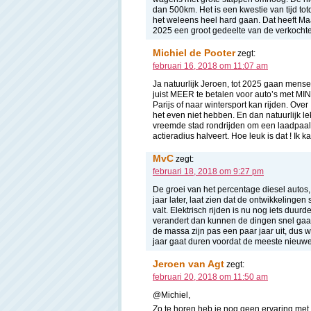
dan 500km. Het is een kwestie van tijd t
het weleens heel hard gaan. Dat heeft Maa
2025 een groot gedeelte van de verkochte 
Michiel de Pooter
zegt:
februari 16, 2018 om 11:07 am
Ja natuurlijk Jeroen, tot 2025 gaan mens
juist MEER te betalen voor auto’s met MI
Parijs of naar wintersport kan rijden. Over
het even niet hebben. En dan natuurlijk le
vreemde stad rondrijden om een laadpaal te
actieradius halveert. Hoe leuk is dat ! Ik 
MvC
zegt:
februari 18, 2018 om 9:27 pm
De groei van het percentage diesel autos
jaar later, laat zien dat de ontwikkelinge
valt. Elektrisch rijden is nu nog iets duur
verandert dan kunnen de dingen snel gaan
de massa zijn pas een paar jaar uit, dus w
jaar gaat duren voordat de meeste nieuwe a
Jeroen van Agt
zegt:
februari 20, 2018 om 11:50 am
@Michiel,
Zo te horen heb je nog geen ervaring met h