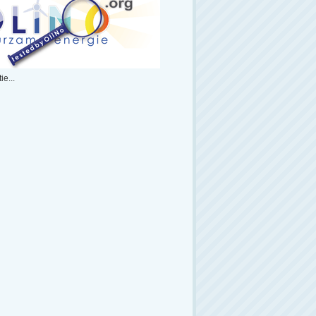
ie...