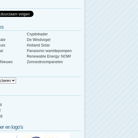
ks
Cryptotrader
ale
De Windvogel
uis
Holland Solar
al
Panasonic warmtepompen
Renewable Energy: NOW!
 Nieuws
Zonnestroompanelen
ed
d
rg
er en logo’s