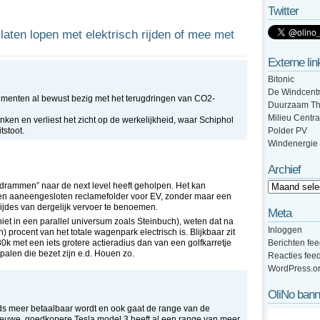
Twitter
laten lopen met elektrisch rijden of mee met
Externe lin
Bitonic
De Windcentr
umenten al bewust bezig met het terugdringen van CO2-
Duurzaam Th
Milieu Centra
en en verliest het zicht op de werkelijkheid, waar Schiphol
tstoot.
Polder PV
Windenergie
Archief
“drammen” naar de next level heeft geholpen. Het kan
is een aaneengesloten reclamefolder voor EV, zonder maar een
jdes van dergelijk vervoer te benoemen.
Meta
iet in een parallel universum zoals Steinbuch), weten dat na
Inloggen
) procent van het totale wagenpark electrisch is. Blijkbaar zit
k met een iets grotere actieradius dan van een golfkarretje
Berichten fe
palen die bezet zijn e.d. Houen zo.
Reacties fee
WordPress.o
OliNo bann
eds meer betaalbaar wordt en ook gaat de range van de
euwe, goedkopere Tesla model 3 heeft al een range van meer