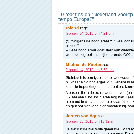
10 reacties op “Nederland voorop 
tempo Europa?”
roland
zegt:
februari 14, 2018 om 4:21 pm
@: “volgens de hoogleraar zijn veel cons
uitstoot”
– Deze hoogleraar doet sterk aan wensdenk
weer sterk groeit met bijbehorende CO2 ui
Michiel de Pooter
zegt:
februari 14, 2018 om 6:58 pm
Steinbuch is een typo die het werkwoord 
blijkbaar altijd nog erger. Zijn website 
keer de beperkingen en de donkere keerzi
Mensen die in de echte wereld leven (en n
15 jaar van suf-subsidiëren nog niet 1 (een
niemand te wachten op auto’s van 25 en 30
en gekloot met kabels en wachten bij laad
Jeroen van Agt
zegt:
februari 15, 2018 om 11:32 am
Je ziet dat de nieuwste generatie EV ste
wagens met grote stappen omhoog. De ni