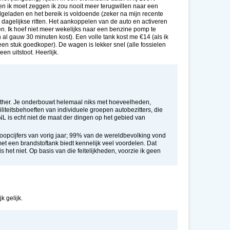
en ik moet zeggen ik zou nooit meer terugwillen naar een
olgeladen en het bereik is voldoende (zeker na mijn recente
n dagelijkse ritten. Het aankoppelen van de auto en activeren
. Ik hoef niet meer wekelijks naar een benzine pomp te
h al gauw 30 minuten kost). Een volle tank kost me €14 (als ik
en stuk goedkoper). De wagen is lekker snel (alle fossielen
geen uitstoot. Heerlijk.
rther. Je onderbouwt helemaal niks met hoeveelheden,
biliteitsbehoeften van individuele groepen autobezitters, die
L is echt niet de maat der dingen op het gebied van
erkoopcijfers van vorig jaar; 99% van de wereldbevolking vond
t een brandstoftank biedt kennelijk veel voordelen. Dat
er is het niet. Op basis van die feitelijkheden, voorzie ik geen
k gelijk.