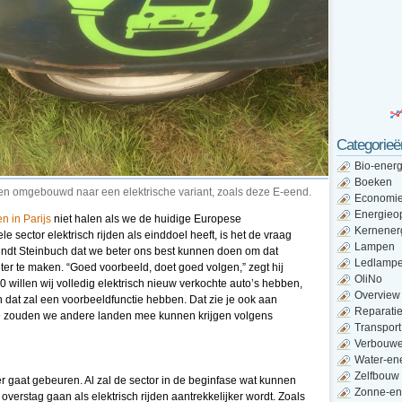
Categorieë
Bio-energ
Boeken
n omgebouwd naar een elektrische variant, zoals deze E-eend.
Economi
Energieo
n in Parijs
niet halen als we de huidige Europese
Kernener
 sector elektrisch rijden als einddoel heeft, is het de vraag
Lampen
ndt Steinbuch dat we beter ons best kunnen doen om dat
Ledlamp
ter te maken. “Goed voorbeeld, doet goed volgen,” zegt hij
OliNo
0 willen wij volledig elektrisch nieuw verkochte auto’s hebben,
Overview
En dat zal een voorbeeldfunctie hebben. Dat zie je ook aan
Reparati
ee zouden we andere landen mee kunnen krijgen volgens
Transport
Verbouw
Water-en
Zelfbouw
r gaat gebeuren. Al zal de sector in de beginfase wat kunnen
Zonne-en
overstag gaan als elektrisch rijden aantrekkelijker wordt. Zoals