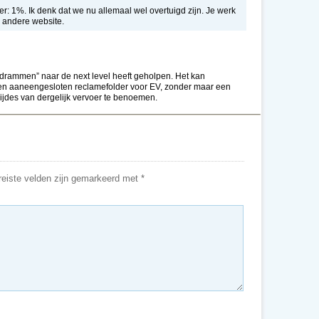
fer: 1%. Ik denk dat we nu allemaal wel overtuigd zijn. Je werk
 andere website.
“drammen” naar de next level heeft geholpen. Het kan
is een aaneengesloten reclamefolder voor EV, zonder maar een
jdes van dergelijk vervoer te benoemen.
eiste velden zijn gemarkeerd met
*